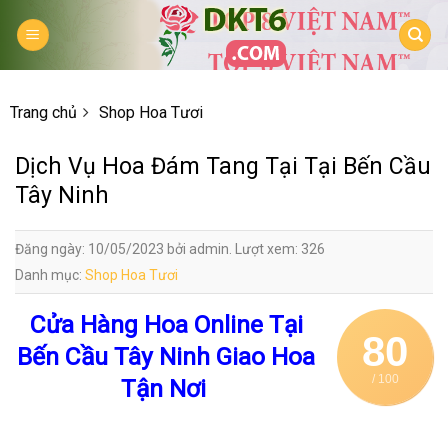
Skip
to
content
Trang chủ
Shop Hoa Tươi
Dịch Vụ Hoa Đám Tang Tại Tại Bến Cầu
Tây Ninh
Đăng ngày: 10/05/2023 bởi admin. Lượt xem: 326
Danh mục:
Shop Hoa Tươi
Cửa Hàng Hoa Online Tại
80
Bến Cầu Tây Ninh Giao Hoa
/ 100
Tận Nơi