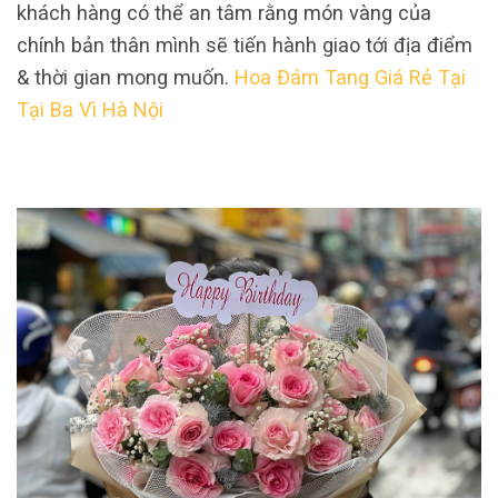
khách hàng có thể an tâm rằng món vàng của
chính bản thân mình sẽ tiến hành giao tới địa điểm
& thời gian mong muốn.
Hoa Đám Tang Giá Rẻ Tại
Tại Ba Vì Hà Nội