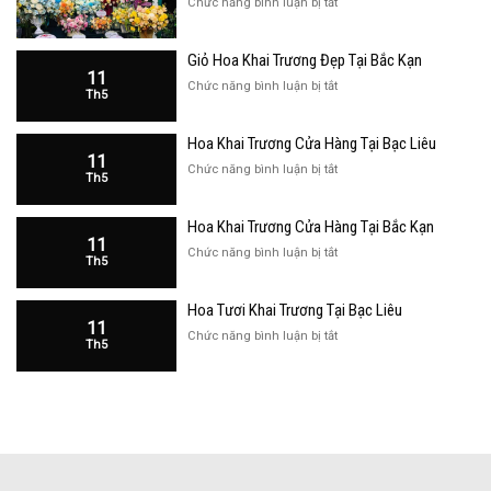
ở
Chức năng bình luận bị tắt
Giỏ
Hoa
Giỏ Hoa Khai Trương Đẹp Tại Bắc Kạn
Khai
11
Trương
ở
Chức năng bình luận bị tắt
Th5
Đẹp
Giỏ
Tại
Hoa
Bạc
Hoa Khai Trương Cửa Hàng Tại Bạc Liêu
Khai
Liêu
11
Trương
ở
Chức năng bình luận bị tắt
Th5
Đẹp
Hoa
Tại
Khai
Bắc
Hoa Khai Trương Cửa Hàng Tại Bắc Kạn
Trương
Kạn
11
Cửa
ở
Chức năng bình luận bị tắt
Th5
Hàng
Hoa
Tại
Khai
Bạc
Hoa Tươi Khai Trương Tại Bạc Liêu
Trương
Liêu
11
Cửa
ở
Chức năng bình luận bị tắt
Th5
Hàng
Hoa
Tại
Tươi
Bắc
Khai
Kạn
Trương
Tại
Bạc
Liêu