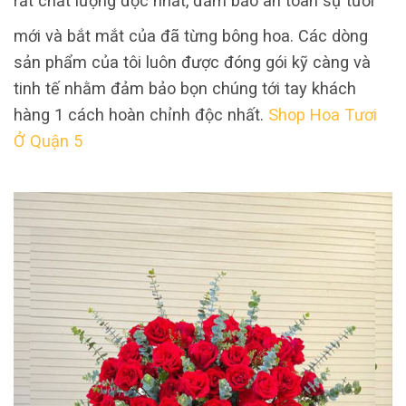
rất chất lượng độc nhất, đảm bảo an toàn sự tươi
mới và bắt mắt của đã từng bông hoa. Các dòng
sản phẩm của tôi luôn được đóng gói kỹ càng và
tinh tế nhằm đảm bảo bọn chúng tới tay khách
hàng 1 cách hoàn chỉnh độc nhất.
Shop Hoa Tươi
Ở Quận 5