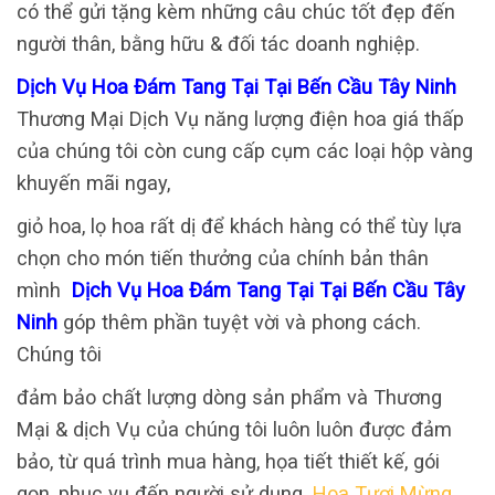
có thể gửi tặng kèm những câu chúc tốt đẹp đến
người thân, bằng hữu & đối tác doanh nghiệp.
Dịch Vụ Hoa Đám Tang Tại Tại Bến Cầu Tây Ninh
Thương Mại Dịch Vụ năng lượng điện hoa giá thấp
của chúng tôi còn cung cấp cụm các loại hộp vàng
khuyến mãi ngay,
giỏ hoa, lọ hoa rất dị để khách hàng có thể tùy lựa
chọn cho món tiến thưởng của chính bản thân
mình
Dịch Vụ Hoa Đám Tang Tại Tại Bến Cầu Tây
Ninh
góp thêm phần tuyệt vời và phong cách.
Chúng tôi
đảm bảo chất lượng dòng sản phẩm và Thương
Mại & dịch Vụ của chúng tôi luôn luôn được đảm
bảo, từ quá trình mua hàng, họa tiết thiết kế, gói
gọn, phục vụ đến người sử dụng.
Hoa Tươi Mừng