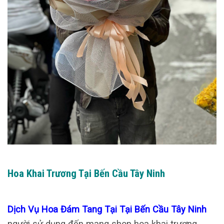
Hoa Khai Trương Tại Bến Cầu Tây Ninh
Dịch Vụ Hoa Đám Tang Tại Tại Bến Cầu Tây Ninh
người sử dụng đến mang shop hoa khai trương