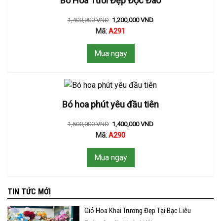
Bó Hoa Tươi Đẹp Độc Đáo
1,400,000
VND
1,200,000
VND
Mã:
A291
Mua ngay
Bó hoa phút yêu đầu tiên
1,500,000
VND
1,400,000
VND
Mã:
A290
Mua ngay
TIN TỨC MỚI
Giỏ Hoa Khai Trương Đẹp Tại Bạc Liêu