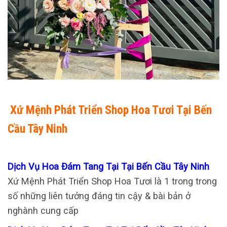
Xứ Mệnh Phát Triển Shop Hoa Tươi Tại Bến
Cầu Tây Ninh
Dịch Vụ Hoa Đám Tang Tại Tại Bến Cầu Tây Ninh
Xứ Mệnh Phát Triển Shop Hoa Tươi là 1 trong trong
số những liên tưởng đáng tin cậy & bài bản ở
nghành cung cấp