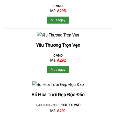
0
VND
Mã:
A293
Mua ngay
Yêu Thương Trọn Vẹn
0
VND
Mã:
A292
Mua ngay
Bó Hoa Tươi Đẹp Độc Đáo
1,400,000
VND
1,200,000
VND
Mã:
A291