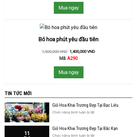
Mua ngay
Bó hoa phút yêu đầu tiên
1,500,000
VND
1,400,000
VND
Mã:
A290
Mua ngay
TIN TỨC MỚI
Giỏ Hoa Khai Trương Đẹp Tại Bạc Liêu
ở
Chức năng bình luận bị tắt
Giỏ
Hoa
Giỏ Hoa Khai Trương Đẹp Tại Bắc Kạn
Khai
11
Trương
ở
Chức năng bình luận bị tắt