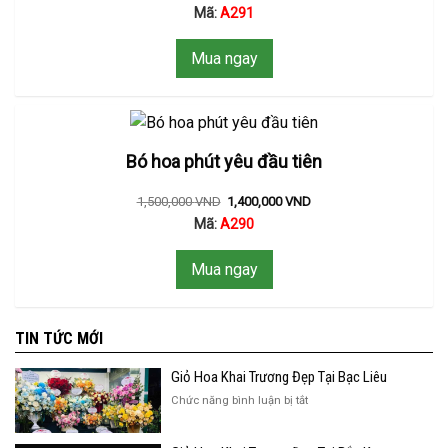
Mã:
A291
Mua ngay
Bó hoa phút yêu đầu tiên
1,500,000
VND
1,400,000
VND
Mã:
A290
Mua ngay
TIN TỨC MỚI
Giỏ Hoa Khai Trương Đẹp Tại Bạc Liêu
ở
Chức năng bình luận bị tắt
Giỏ
Hoa