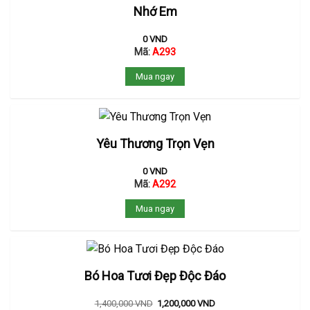
Nhớ Em
0
VND
Mã:
A293
Mua ngay
Yêu Thương Trọn Vẹn
0
VND
Mã:
A292
Mua ngay
Bó Hoa Tươi Đẹp Độc Đáo
1,400,000
VND
1,200,000
VND