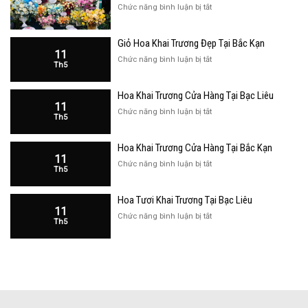
ở
Chức năng bình luận bị tắt
Giỏ
Hoa
Giỏ Hoa Khai Trương Đẹp Tại Bắc Kạn
Khai
11
Trương
ở
Chức năng bình luận bị tắt
Th5
Đẹp
Giỏ
Tại
Hoa
Bạc
Hoa Khai Trương Cửa Hàng Tại Bạc Liêu
Khai
Liêu
11
Trương
ở
Chức năng bình luận bị tắt
Th5
Đẹp
Hoa
Tại
Khai
Bắc
Hoa Khai Trương Cửa Hàng Tại Bắc Kạn
Trương
Kạn
11
Cửa
ở
Chức năng bình luận bị tắt
Th5
Hàng
Hoa
Tại
Khai
Bạc
Hoa Tươi Khai Trương Tại Bạc Liêu
Trương
Liêu
11
Cửa
ở
Chức năng bình luận bị tắt
Th5
Hàng
Hoa
Tại
Tươi
Bắc
Khai
Kạn
Trương
Tại
Bạc
Liêu