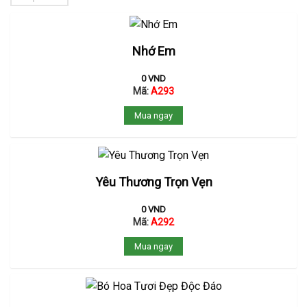
Nhớ Em
0
VND
Mã:
A293
Mua ngay
Yêu Thương Trọn Vẹn
0
VND
Mã:
A292
Mua ngay