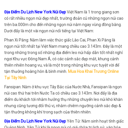
Địa Điểm Du Lịch New York Núi Đẹp
Việt Nam là 1 trong giang sơn
có rất nhiều ngọn núi đẹp nhất, trường đoản cú những ngọn núi cao
trên ba.000m cho đến những ngọn núi nằm ngay vùng đồng bằng.
Dưới đấy là một vài ngọn núi nổi tiếng tại Việt Nam:
Phan Xi Păng: Nằm làm việc thức giấc Lào Cai, Phan Xi Păng là
ngọn núi tốt nhất tại Việt Nam mang chiều cao 3.143m. Đây là một
trong những trong số những địa điểm leo núi hấp dẫn tốt nhất nghỉ
ngơi Khu vực Đông Nam Á, có các cảnh sắc đẹp mắt, khung cảnh
thiên nhiên hoang vu, và là một trong những khu vực tuyệt vời để
tận thưởng hoàng hôn & bình minh.
Mua Hoa Khai Trương Online
Tại Tây Ninh
Fansipan: Nằm ở khu vực Tây Bắc của Nước Nhà, Fansipan là ngọn
núi cao thứ hai trên Nước Ta có chiều cao 3.143m. Nơi đấy là địa
điểm du khách tới nhằm hưởng thụ những chuyến leo núi khó khăn
nhưng cũng tương đối thú vị, nhằm chiêm ngưỡng cảnh sắc đẹp &
tận thưởng không khí trong sạch của thiên nhiên.
Địa Điểm Du Lịch New York Núi Đẹp
Yên Tử: Nằm sinh hoạt tỉnh giấc
Quảng Ninh, Yên Tử khi là ngọn núi có giá chữa trị lịch sử, văn hóa