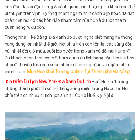
hòn đảo đá vôi đặc trưng & cảnh quan cao thượng. Du khách có thể
đi thuyền trên vịnh Hạ rồng nhằm ngắm nhìn cảnh đẹp hoặc đã đặt
chân đến nơi đó các hòn đảo nhằm tắm rửa hồ và du lịch tham
quan hang rượu cồn.
Phong Nha – Kẻ Bàng: Địa danh đó được nghe biết mang hệ thống
hang đụng lớn nhất thế giới. Nơi phía trên còn tồn tại các vùng đồi
núi nhiệt đới gió mùa, suối lớp nước trong xanh và đồi núi hùng vĩ.
Du khách hoàn toàn có thể tham quan du lịch hang cồn, leo núi hay
phải đi thuyền trên con sông nhằm chiêm ngưỡng và ngắm nhìn
cảnh quan.
Mua Hoa Khai Trương Online Tại Thành phố Đà Nẵng
Địa Điểm Du Lịch New York Địa Danh Du Lịch
Huế: Huế là 1 trong
những thành phố lịch sử nổi tiếng sống miền Trung Nước Ta. Nơi
phía trên có nhiều di tích lịch sử như Cố đô Huế, Đại Nội &