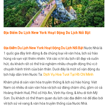
Địa Điểm Du Lịch New York Hoạt Động Du Lịch Nổi Bật
Địa Điểm Du Lịch New York Hoạt Động Du Lịch Nổi Bật
Nước Nhà là
1 quốc gia đầy linh động & đa chủng loại về văn hóa, lịch sử hào
hùng và vạn vật thiên nhiên. Với các vị trí du lịch rất đẹp và cuốn
hút, du khách rất có thể trải nghiệm nhiều chuyển động thú vị ở
chuyến hành trình của bản thân. Dưới đây là một số vận động du
lịch hấp dẫn trên Nước Ta:
Dịch Vụ Hoa Tươi Tại Hồ Chí Minh
Khám phá di sản văn hóa truyền thống & lịch sử hào hùng: Việt
Nam có nhiều di sản văn hóa và lịch sử đáng chăm chú, gồm có cả
Hoàng thành Huế, Phố cổ Hội An, Vịnh Hạ rồng, & khu di tích Mỹ
Sơn. Du khách có thể tham quan du lịch các địa điểm nè để đào bới
về lịch sử vẻ vang & văn hóa truyền thống của Nước Nhà.