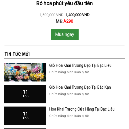
Bó hoa phút yêu đầu tiên
1,500,000
VND
1,400,000
VND
Mã:
A290
Mua ngay
TIN TỨC MỚI
Giỏ Hoa Khai Trương Đẹp Tại Bạc Liêu
ở
Chức năng bình luận bị tắt
Giỏ
Hoa
Giỏ Hoa Khai Trương Đẹp Tại Bắc Kạn
Khai
11
Trương
ở
Chức năng bình luận bị tắt
Th5
Đẹp
Giỏ
Tại
Hoa
Bạc
Hoa Khai Trương Cửa Hàng Tại Bạc Liêu
Khai
Liêu
11
Trương
ở
Chức năng bình luận bị tắt
Th5
Đẹp
Hoa
Tại
Khai
Bắc