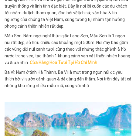
truyền thống và linh tính đặc biệt. Đây là nơi lôi cuốn các du khách
tới nhằm du lịch tham quan, đào bới về lịch sử, văn hóa & tín
ngưỡng của chúng ta Việt Nam, cũng tương tự nhằm tận hưởng
phong cảnh thiên nhiên rất đẹp.
Mẫu Sơn: Nằm ngơi nghỉ thức giấc Lạng Sơn, Mẫu Sơn là 1 ngọn
núi rất đẹp, sở hữu chiều cao khoảng một.500m. Nơi đây bao gồm
các vùng đồi núi xanh tươi, cùng theo với những thác ghềnh & hồ
nước trong veo, tạo thành 1 khung cảnh vạn vật thiên nhiên hoang
vu & ưa nhìn.
Cửa Hàng Hoa Tươi Tại Hồ Chí Minh
Ba Vì: Nằm ở tỉnh Hà Thành, Ba Vì là một trong ngọn núi đc yêu
thích bởi vì sườn cảnh quan & dễ dàng đến thăm. Nơi trên đây tất cả
những khu rừng nhiều mẫu mã, cùng với nhữ