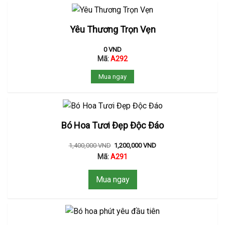
Yêu Thương Trọn Vẹn
0
VND
Mã:
A292
Mua ngay
Bó Hoa Tươi Đẹp Độc Đáo
1,400,000
VND
1,200,000
VND
Mã:
A291
Mua ngay