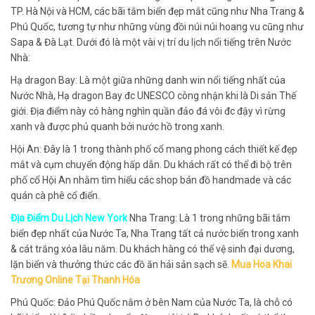
TP. Hà Nội và HCM, các bãi tắm biển đẹp mắt cũng như Nha Trang &
Phú Quốc, tương tự như những vùng đồi núi núi hoang vu cũng như
Sapa & Đà Lạt. Dưới đó là một vài vị trí du lịch nổi tiếng trên Nước
Nhà:
Hạ dragon Bay: Là một giữa những danh win nổi tiếng nhất của
Nước Nhà, Hạ dragon Bay đc UNESCO công nhận khi là Di sản Thế
giới. Địa điểm này có hàng nghìn quần đảo đá vôi đc đậy vì rừng
xanh và được phủ quanh bởi nước hồ trong xanh.
Hội An: Đây là 1 trong thành phố cổ mang phong cách thiết kế đẹp
mắt và cụm chuyển động hấp dẫn. Du khách rất có thể đi bộ trên
phố cổ Hội An nhằm tìm hiểu các shop bán đồ handmade và các
quán cà phê cổ điển.
Địa Điểm Du Lịch New York
Nha Trang: Là 1 trong những bãi tắm
biển đẹp nhất của Nước Ta, Nha Trang tất cả nước biển trong xanh
& cát trắng xóa lâu năm. Du khách hàng có thể vệ sinh đại dương,
lặn biển và thưởng thức các đồ ăn hải sản sạch sẽ.
Mua Hoa Khai
Trương Online Tại Thanh Hóa
Phú Quốc: Đảo Phú Quốc nằm ở bên Nam của Nước Ta, là chỗ có