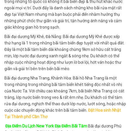
trong những tổ quốc có không ít bãi biển đẹp & thu hút khác nước
ngoài mọi vị trí. Dưới đấy là danh sách những kho bãi rửa mặt rất
đẹp tại Việt Nam nhưng mà bạn buộc phải đến nhằm hưởng thụ
những phút chốc thư giãn và giải trí, tận hưởng ánh nắng và cảm
giác không gian hồ trong sạch.
Bãi đại dương Mỹ Khê, Đà Nẵng: Bãi đại dương Mỹ Khê được xếp
thứ hạng là 1 trong những bãi tắm biển đẹp tuyệt vời nhất quả đât.
Đây là một bãi tắm biển dài khoảng chừng 9km sở hữu cát trắng
mịn, lớp nước đại dương xanh ngắt & sóng nhẹ. Du khách có thể
nhập cuộc những hoạt động như lượn lờ bơi lội, hớt ván hoặc thư
giãn và giải trí bên trên bến bãi mèo.
Bãi đại dương Nha Trang, Khánh Hòa: Bãi hồ Nha Trang là một
trong những trong những bãi tắm biển khét tiếng độc nhất vô nhị
của Nước Ta. Với chiều cao khoảng 7km, bãi biển Nha Trang có cát
trắng, lớp nước biển trong veo & rất êm nhẹ. Du khách có thể tắm
rửa đại dương, nghịch thể thao dưới lớp nước, lướt sóng, hoặc nhập
cuộc các chuyển động khác trên bãi tắm biển.
Đặt Hoa sinh Nhật
Tại Thành phố Cần Thơ
Địa Điểm Du Lịch New York Địa Điểm Bãi Tăm
Bãi đại dương Phú