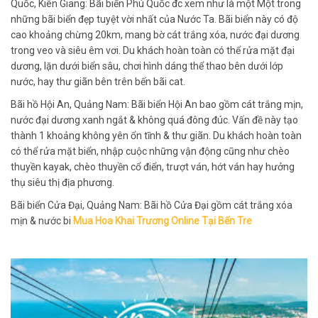
Quốc, Kiên Giang: Bãi biển Phú Quốc đc xem như là một Một trong
những bãi biển đẹp tuyệt vời nhất của Nước Ta. Bãi biển này có độ
cao khoảng chừng 20km, mang bờ cát trắng xóa, nước đại dương
trong veo và siêu êm vơi. Du khách hoàn toàn có thể rửa mặt đại
dương, lặn dưới biển sâu, chơi hình dáng thể thao bên dưới lớp
nước, hay thư giãn bên trên bến bãi cat.
Bãi hồ Hội An, Quảng Nam: Bãi biển Hội An bao gồm cát trắng mịn,
nước đại dương xanh ngắt & không quá đông đúc. Vấn đề này tạo
thành 1 khoảng không yên ổn tĩnh & thư giãn. Du khách hoàn toàn
có thể rửa mặt biển, nhập cuộc những vận động cũng như chèo
thuyền kayak, chèo thuyền cổ điển, trượt ván, hớt ván hay hưởng
thụ siêu thị địa phương.
Bãi biển Cửa Đại, Quảng Nam: Bãi hồ Cửa Đại gồm cát trắng xóa
mịn & nước bi
Mua Hoa Khai Trương Online Tại Bến Tre