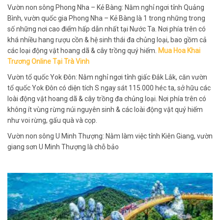
Vườn non sông Phong Nha – Kẻ Bàng: Nằm nghỉ ngơi tỉnh Quảng
Bình, vườn quốc gia Phong Nha – Kẻ Bàng là 1 trong những trong
số những nơi cao điểm hấp dẫn nhất tại Nước Ta. Nơi phía trên có
khá nhiều hang rượu cồn & hệ sinh thái đa chủng loại, bao gồm cả
các loại động vật hoang dã & cây trồng quý hiếm.
Mua Hoa Khai
Trương Online Tại Trà Vinh
Vườn tổ quốc Yok Đôn: Nằm nghỉ ngơi tỉnh giấc Đắk Lắk, căn vườn
tổ quốc Yok Đôn có diện tích S ngay sát 115.000 héc ta, sở hữu các
loài động vật hoang dã & cây trồng đa chủng loại. Nơi phía trên có
không ít vùng rừng núi nguyên sinh & các loài động vật quý hiếm
như voi rừng, gấu quà và cọp.
Vườn non sông U Minh Thượng: Nằm làm việc tỉnh Kiên Giang, vườn
giang sơn U Minh Thượng là chỗ bảo