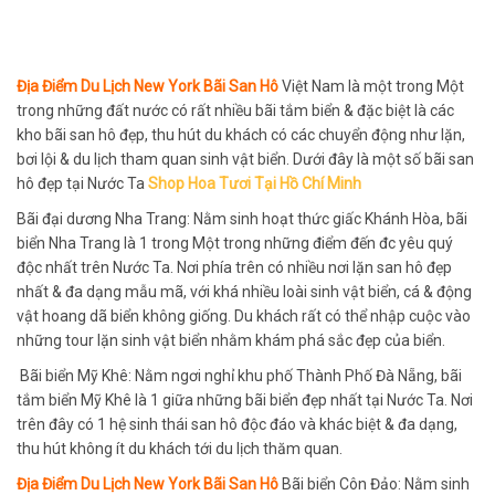
Địa Điểm Du Lịch New York Bãi San Hô
Việt Nam là một trong Một
trong những đất nước có rất nhiều bãi tắm biển & đặc biệt là các
kho bãi san hô đẹp, thu hút du khách có các chuyển động như lặn,
bơi lội & du lịch tham quan sinh vật biển. Dưới đây là một số bãi san
hô đẹp tại Nước Ta
Shop Hoa Tươi Tại Hồ Chí Minh
Bãi đại dương Nha Trang: Nằm sinh hoạt thức giấc Khánh Hòa, bãi
biển Nha Trang là 1 trong Một trong những điểm đến đc yêu quý
độc nhất trên Nước Ta. Nơi phía trên có nhiều nơi lặn san hô đẹp
nhất & đa dạng mẫu mã, với khá nhiều loài sinh vật biển, cá & động
vật hoang dã biển không giống. Du khách rất có thể nhập cuộc vào
những tour lặn sinh vật biển nhằm khám phá sắc đẹp của biển.
Bãi biển Mỹ Khê: Nằm ngơi nghỉ khu phố Thành Phố Đà Nẵng, bãi
tắm biển Mỹ Khê là 1 giữa những bãi biển đẹp nhất tại Nước Ta. Nơi
trên đây có 1 hệ sinh thái san hô độc đáo và khác biệt & đa dạng,
thu hút không ít du khách tới du lịch thăm quan.
Địa Điểm Du Lịch New York Bãi San Hô
Bãi biển Côn Đảo: Nằm sinh