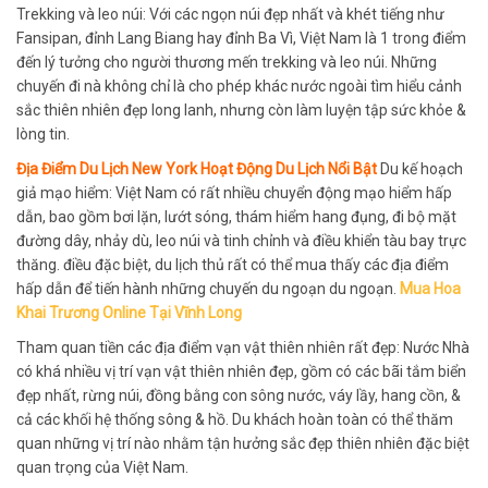
Trekking và leo núi: Với các ngọn núi đẹp nhất và khét tiếng như
Fansipan, đỉnh Lang Biang hay đỉnh Ba Vì, Việt Nam là 1 trong điểm
đến lý tưởng cho người thương mến trekking và leo núi. Những
chuyến đi nà không chỉ là cho phép khác nước ngoài tìm hiểu cảnh
sắc thiên nhiên đẹp long lanh, nhưng còn làm luyện tập sức khỏe &
lòng tin.
Địa Điểm Du Lịch New York Hoạt Động Du Lịch Nổi Bật
Du kế hoạch
giả mạo hiểm: Việt Nam có rất nhiều chuyển động mạo hiểm hấp
dẫn, bao gồm bơi lặn, lướt sóng, thám hiểm hang đụng, đi bộ mặt
đường dây, nhảy dù, leo núi và tinh chỉnh và điều khiển tàu bay trực
thăng. điều đặc biệt, du lịch thủ rất có thể mua thấy các địa điểm
hấp dẫn để tiến hành những chuyến du ngoạn du ngoạn.
Mua Hoa
Khai Trương Online Tại Vĩnh Long
Tham quan tiền các địa điểm vạn vật thiên nhiên rất đẹp: Nước Nhà
có khá nhiều vị trí vạn vật thiên nhiên đẹp, gồm có các bãi tắm biển
đẹp nhất, rừng núi, đồng bằng con sông nước, váy lầy, hang cồn, &
cả các khối hệ thống sông & hồ. Du khách hoàn toàn có thể thăm
quan những vị trí nào nhằm tận hưởng sắc đẹp thiên nhiên đặc biệt
quan trọng của Việt Nam.