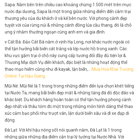
Sapa: Nằm bên trên chiều cao khoảng chừng 1.500 mét trên mực
nước đại dương, Sapa là một trong giữa những điểm đến cắm trại
thương yêu của du khách ở và kế bên nước. Với phong cảnh đẹp
tuyệt vời của rừng núi & những cánh đồng lúa cầu thang, đó là chỗ
ưng ý nhằm thưởng ngoạn cùng anh em và gia đình.
v Cát Bà: Đảo Cát Bà nằm ở vịnh Hạ Long, nơi khác nước ngoài có
thể tận hưởng bãi biển cát trắng và lớp nước hồ trong xanh. Các
khu vực gặm trại ở chỗ này cung cấp tương đối đầy đủ tiện lợi &
Thương Mại dịch Vụ đến khách, đặc biệt là những hoạt động thể
thao mạo hiểm cũng như đi kayak, lặn biển,…
Mua Hoa Khai Trương
Online Tại Hậu Giang
Mũi Né: Mũi Né là 1 trong trong những điểm đến lựa chọn khét tiếng
tại Nước Ta, mang bãi biển đẹp mắt & những tảng đá đỏ độc đáo và
khác biệt. Du khách hàng hoàn toàn có thể tận hưởng phong cảnh
đẹp nhất và thâu tóm đc một trong những môn hình dáng thể thao
xúc cảm bạo phổi như trượt ván, lặn dưới biển sâu và đi xe đạp di
động.
Đà Lạt: Với khí hậu nóng sốt nói quanh năm, Đà Lạt là 1 trong
những giữa những địa điểm cắn trại lý tưởng tại Nước Nhà. Với