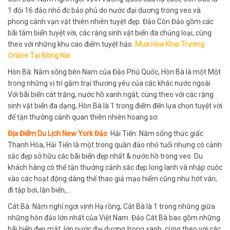
1 đội 16 đảo nhỏ đc bảo phủ do nước đại dương trong veo và
phong cảnh vạn vật thiên nhiên tuyệt đẹp. Đảo Côn Đảo gồm các
bãi tắm biển tuyệt vời, các rặng sinh vật biển đa chủng loại, cùng
theo với những khu cao điểm tuyệt hảo.
Mua Hoa Khai Trương
Online Tại Đồng Nai
Hòn Bà: Nằm sống bên Nam của Đảo Phú Quốc, Hòn Bà là một Một
trong những vị trí gặm trại thương yêu của các khác nước ngoài.
Với bãi biển cát trắng, nước hồ xanh ngắt, cùng theo với các rặng
sinh vật biển đa dạng, Hòn Bà là 1 trong điểm đến lựa chọn tuyệt vời
để tận thưởng cảnh quan thiên nhiên hoang sơ.
Địa Điểm Du Lịch New York Đảo
Hải Tiến: Nằm sống thức giấc
Thanh Hóa, Hải Tiến là một trong quần đảo nhỏ tuổi nhưng có cảnh
sắc đẹp sở hữu các bãi biển đẹp nhất & nước hồ trong veo. Du
khách hàng có thể tận thưởng cảnh sắc đẹp long lanh và nhập cuộc
vào các hoạt động dáng thể thao giả mạo hiểm cũng như hớt ván,
đi tập bơi, lặn biển,…
Cát Bà: Nằm nghỉ ngơi vịnh Hạ rồng, Cát Bà là 1 trong những giữa
những hòn đảo lớn nhất của Việt Nam. Đảo Cát Bà bao gồm những
bãi biển đẹp mắt, lớp nước đại dương trong xanh, cùng theo với các