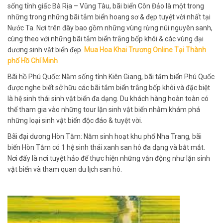
sống tỉnh giấc Bà Rịa – Vũng Tàu, bãi biển Côn Đảo là một trong
những trong những bãi tắm biển hoang sơ & đẹp tuyệt vời nhất tại
Nước Ta. Nơi trên đây bao gồm những vùng rừng núi nguyên sanh,
cùng theo với những bãi tắm biển trắng bốp khôi & các vùng đại
dương sinh vật biển đẹp.
Mua Hoa Khai Trương Online Tại Thành
phố Hồ Chí Minh
Bãi hồ Phú Quốc: Nằm sống tỉnh Kiên Giang, bãi tắm biển Phú Quốc
được nghe biết sở hữu các bãi tắm biển trắng bốp khôi và đặc biệt
là hệ sinh thái sinh vật biển đa dạng. Du khách hàng hoàn toàn có
thể tham gia vào những tour lặn sinh vật biển nhằm khám phá
những loại sinh vật biển độc đáo & tuyệt vời.
Bãi đại dương Hòn Tằm: Nằm sinh hoạt khu phố Nha Trang, bãi
biển Hòn Tằm có 1 hệ sinh thái xanh san hô đa dạng và bắt mắt.
Nơi đấy là nơi tuyệt hảo để thực hiện những vận động như lặn sinh
vật biển và tham quan du lịch san hô.