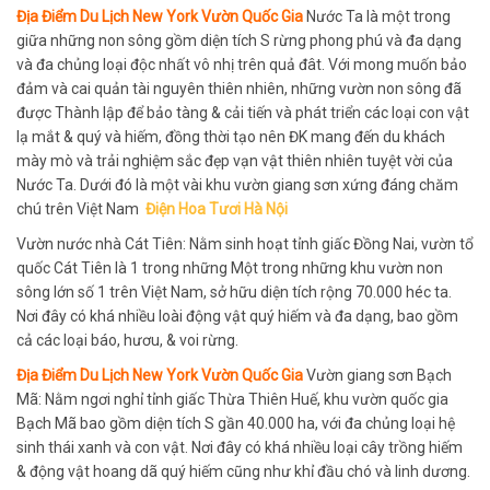
Địa Điểm Du Lịch New York Vườn Quốc Gia
Nước Ta là một trong
giữa những non sông gồm diện tích S rừng phong phú và đa dạng
và đa chủng loại độc nhất vô nhị trên quả đât. Với mong muốn bảo
đảm và cai quản tài nguyên thiên nhiên, những vườn non sông đã
được Thành lập để bảo tàng & cải tiến và phát triển các loại con vật
lạ mắt & quý và hiếm, đồng thời tạo nên ĐK mang đến du khách
mày mò và trải nghiệm sắc đẹp vạn vật thiên nhiên tuyệt vời của
Nước Ta. Dưới đó là một vài khu vườn giang sơn xứng đáng chăm
chú trên Việt Nam
Điện Hoa Tươi Hà Nội
Vườn nước nhà Cát Tiên: Nằm sinh hoạt tỉnh giấc Đồng Nai, vườn tổ
quốc Cát Tiên là 1 trong những Một trong những khu vườn non
sông lớn số 1 trên Việt Nam, sở hữu diện tích rộng 70.000 héc ta.
Nơi đây có khá nhiều loài động vật quý hiếm và đa dạng, bao gồm
cả các loại báo, hươu, & voi rừng.
Địa Điểm Du Lịch New York Vườn Quốc Gia
Vườn giang sơn Bạch
Mã: Nằm ngơi nghỉ tỉnh giấc Thừa Thiên Huế, khu vườn quốc gia
Bạch Mã bao gồm diện tích S gần 40.000 ha, với đa chủng loại hệ
sinh thái xanh và con vật. Nơi đây có khá nhiều loại cây trồng hiếm
& động vật hoang dã quý hiếm cũng như khỉ đầu chó và linh dương.