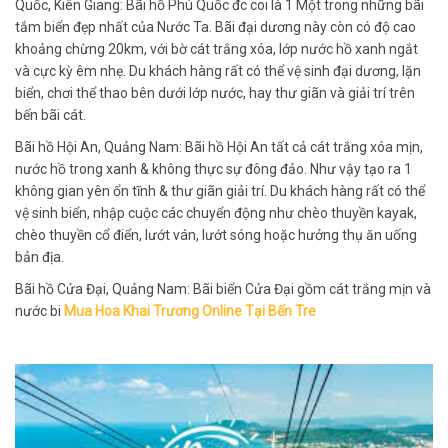
Quốc, Kiên Giang: Bãi hồ Phú Quốc đc coi là 1 Một trong những bãi
tắm biển đẹp nhất của Nước Ta. Bãi đại dương này còn có độ cao
khoảng chừng 20km, với bờ cát trắng xóa, lớp nước hồ xanh ngắt
và cực kỳ êm nhẹ. Du khách hàng rất có thể vệ sinh đại dương, lặn
biển, chơi thể thao bên dưới lớp nước, hay thư giãn và giải trí trên
bến bãi cát.
Bãi hồ Hội An, Quảng Nam: Bãi hồ Hội An tất cả cát trắng xóa mịn,
nước hồ trong xanh & không thực sự đông đảo. Như vậy tạo ra 1
không gian yên ổn tĩnh & thư giãn giải trí. Du khách hàng rất có thể
vệ sinh biển, nhập cuộc các chuyển động như chèo thuyền kayak,
chèo thuyền cổ điển, lướt ván, lướt sóng hoặc hưởng thụ ăn uống
bản địa.
Bãi hồ Cửa Đại, Quảng Nam: Bãi biển Cửa Đại gồm cát trắng mịn và
nước bi
Mua Hoa Khai Trương Online Tại Bến Tre