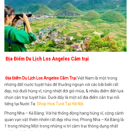
Địa Điểm Du Lịch Los Angeles Cắm trại
Địa Điểm Du Lịch Los Angeles Cắm Trại
Việt Nam là một trong
những đất nước tuyệt hảo để thưởng ngoạn với các bãi biển rất
đẹp, núi đuối hùng vĩ, rừng nhiệt đới gió mùa, & nhiều điểm đến lựa
chọn cắn trại tuyệt hảo. Dưới đấy là một số địa điểm cắn trại nổi
tiếng tại Nước Ta:
Shop Hoa Tươi Tại Hà Nội
Phong Nha – Kẻ Bàng: Với hệ thống động hang hùng vĩ, cộng cảnh
quan vạn vật thiên nhiên rất đẹp như mơ, Phong Nha – Kẻ Bàng là
1 trong những Một trong những vị trí cắm trại thông dụng nhất