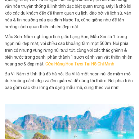
văn hóa truyền thống & linh tính đặc biệt quan trọng. Đây là chỗ lôi
kéo các du khách đến để tham quan du lịch, đào bới về lịch sử, văn
hóa & tín ngưỡng của gia đình Nước Ta, cũng giống như để tận
hưởng cảnh quan thiên nhiên đẹp mắt.
Mẫu Sơn: Nằm nghỉ ngơi tỉnh giấc Lạng Sơn, Mẫu Sơn là 1 trong
ngọn núi đẹp mắt, với chiều cao khoảng tầm một.500m. Nơi phía
trên có những vùng rừng núi tươi tốt, cùng với các thác ghềnh &
biển nước trong xanh, phân thành 1 sườn cảnh vạn vật thiên nhiên
hoang sơ & đẹp mắt.
Cửa Hàng Hoa Tươi Tại Hồ Chí Minh
Ba Vì: Nằm ở tỉnh thủ đô hà nội, Ba Vì là một ngọn núi đc mếm mộ
do khuông cảnh đẹp và đơn giản và dễ dàng tới thăm. Nơi phía trên
bao gồm các khu rừng đa dạng mẫu mã, cùng theo với nhữ