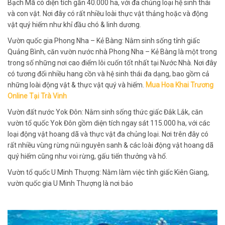
Bạch Mã có diện tích gần 40.000 ha, với đa chủng loại hệ sinh thái
và con vật. Nơi đây có rất nhiều loài thực vật thảng hoặc và động
vật quý hiếm như khỉ đầu chó & linh dương.
Vườn quốc gia Phong Nha – Kẻ Bàng: Nằm sinh sống tỉnh giấc
Quảng Bình, căn vườn nước nhà Phong Nha – Kẻ Bàng là một trong
trong số những nơi cao điểm lôi cuốn tốt nhất tại Nước Nhà. Nơi đây
có tương đối nhiều hang cồn và hệ sinh thái đa dạng, bao gồm cả
những loài động vật & thực vật quý và hiếm.
Mua Hoa Khai Trương
Online Tại Trà Vinh
Vườn đất nước Yok Đôn: Nằm sinh sống thức giấc Đắk Lắk, căn
vườn tổ quốc Yok Đôn gồm diện tích ngay sát 115.000 ha, với các
loại động vật hoang dã và thực vật đa chủng loại. Nơi trên đây có
rất nhiều vùng rừng núi nguyên sanh & các loài động vật hoang dã
quý hiếm cũng như voi rừng, gấu tiến thưởng và hổ.
Vườn tổ quốc U Minh Thượng: Nằm làm việc tỉnh giấc Kiên Giang,
vườn quốc gia U Minh Thượng là nơi bảo