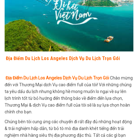
Địa Điểm Du Lịch Los Angeles Dịch Vụ Du Lịch Trọn Gói
Địa Điểm Du Lịch Los Angeles Dịch Vụ Du Lịch Trọn Gói
Chào mừng
đến với Thương Mại dịch Vụ cao điểm full của tôi! Với những chúng
ta yêu dấu du lịch nhưng không hề mong muốn lo ngại về sự lên
lịch trình tốt từ bỏ hướng đến thông báo về điểm đến lựa chọn,
Thương Mại & dịch Vụ cao điểm full của tôi sẽ là sự lựa chọn hoàn
chỉnh cho bạn.
Chúng bên tôi cung ứng các chuyến đi rất đầy đủ những hoạt động
& trải nghiệm hấp dẫn, từ bỏ tò mò địa danh khét tiếng đến trải
nghiệm nhà hàng siêu thị địa phương đặc thù. Tất cả các gì bạn