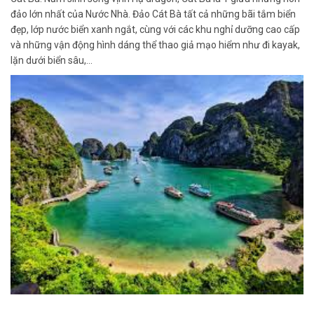
đảo lớn nhất của Nước Nhà. Đảo Cát Bà tất cả những bãi tắm biển
đẹp, lớp nước biển xanh ngắt, cùng với các khu nghỉ dưỡng cao cấp
và những vận động hình dáng thể thao giả mạo hiểm như đi kayak,
lặn dưới biển sâu,…