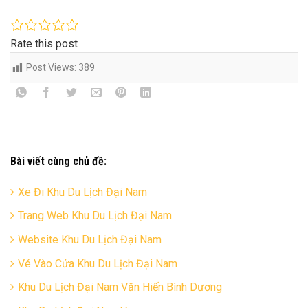
Rate this post
Post Views:
389
Bài viết cùng chủ đề:
Xe Đi Khu Du Lịch Đại Nam
Trang Web Khu Du Lịch Đại Nam
Website Khu Du Lịch Đại Nam
Vé Vào Cửa Khu Du Lịch Đại Nam
Khu Du Lịch Đại Nam Văn Hiến Bình Dương