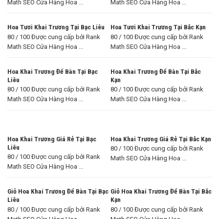
Math SEO Cửa Hàng Hoa ...
Math SEO Cửa Hàng Hoa ...
Hoa Tươi Khai Trương Tại Bạc Liêu
Hoa Tươi Khai Trương Tại Bắc Kạn
80 / 100 Được cung cấp bởi Rank
80 / 100 Được cung cấp bởi Rank
Math SEO Cửa Hàng Hoa ...
Math SEO Cửa Hàng Hoa ...
Hoa Khai Trương Để Bàn Tại Bạc
Hoa Khai Trương Để Bàn Tại Bắc
Liêu
Kạn
80 / 100 Được cung cấp bởi Rank
80 / 100 Được cung cấp bởi Rank
Math SEO Cửa Hàng Hoa ...
Math SEO Cửa Hàng Hoa ...
Hoa Khai Trương Giá Rẻ Tại Bạc
Hoa Khai Trương Giá Rẻ Tại Bắc Kạn
Liêu
80 / 100 Được cung cấp bởi Rank
80 / 100 Được cung cấp bởi Rank
Math SEO Cửa Hàng Hoa ...
Math SEO Cửa Hàng Hoa ...
Giỏ Hoa Khai Trương Để Bàn Tại Bạc
Giỏ Hoa Khai Trương Để Bàn Tại Bắc
Liêu
Kạn
80 / 100 Được cung cấp bởi Rank
80 / 100 Được cung cấp bởi Rank