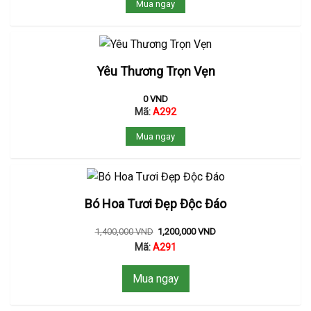
Mua ngay
Yêu Thương Trọn Vẹn
0
VND
Mã:
A292
Mua ngay
Bó Hoa Tươi Đẹp Độc Đáo
1,400,000
VND
1,200,000
VND
Mã:
A291
Mua ngay