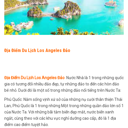
Địa Điểm Du Lịch Los Angeles Đảo
Địa Điểm Du Lịch Los Angeles Đảo
Nước Nhà là 1 trong những quốc
gia có tương đối nhiều đảo đẹp, tự những đảo to đến các hòn đảo
bé nhỏ. Dưới đó là một số trong những đảo nổi tiếng trên Nước Ta:
Phú Quốc: Nằm sống vịnh xứ sở của những nụ cười thân thiện Thái
Lan, Phú Quốc là 1 trong những Một trong những quần đảo lớn số 1
của Nước Ta. Với những bãi tắm biển đẹp mắt, nước biển xanh
ngắt, cùng theo với các khu vực nghỉ dưỡng cao cấp, đó là 1 địa
điểm cao điểm tuyệt hảo.