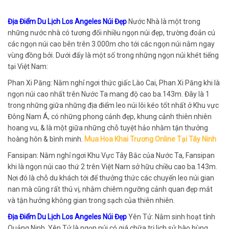
Địa Điểm Du Lịch Los Angeles Núi Đẹp
Nước Nhà là một trong
những nước nhà có tương đối nhiều ngọn núi đẹp, trường đoản cú
các ngọn núi cao bên trên 3.000m cho tới các ngọn núi nằm ngay
vùng đồng bởi. Dưới đấy là một số trong những ngọn núi khét tiếng
tại Việt Nam:
Phan Xi Păng: Nằm nghỉ ngơi thức giấc Lào Cai, Phan Xi Păng khi là
ngọn núi cao nhất trên Nước Ta mang độ cao ba.143m. Đây là 1
trong những giữa những địa điểm leo núi lôi kéo tốt nhất ở Khu vực
Đông Nam Á, có những phong cảnh đẹp, khung cảnh thiên nhiên
hoang vu, & là một giữa những chỗ tuyệt hảo nhằm tận thưởng
hoàng hôn & bình minh.
Mua Hoa Khai Trương Online Tại Tây Ninh
Fansipan: Nằm nghỉ ngơi Khu Vực Tây Bắc của Nước Ta, Fansipan
khi là ngọn núi cao thứ 2 trên Việt Nam sở hữu chiều cao ba.143m.
Nơi đó là chỗ du khách tới để thưởng thức các chuyến leo núi gian
nan mà cũng rất thú vị, nhằm chiêm ngưỡng cảnh quan đẹp mắt
và tận hưởng không gian trong sạch của thiên nhiên.
Địa Điểm Du Lịch Los Angeles Núi Đẹp
Yên Tử: Nằm sinh hoạt tỉnh
Quảng Ninh, Yên Tử là ngọn núi có giá chữa trị lịch sử hào hùng,