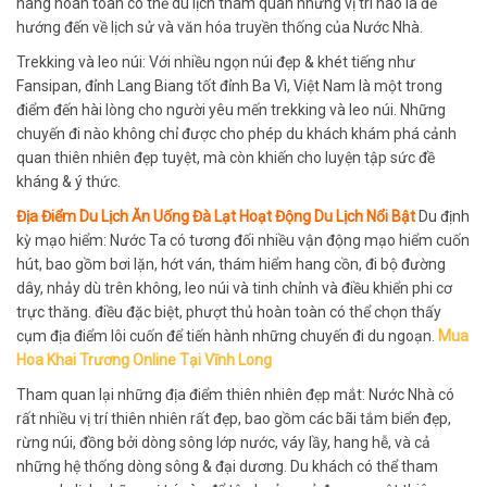
hàng hoàn toàn có thể du lịch tham quan những vị trí nào là để
hướng đến về lịch sử và văn hóa truyền thống của Nước Nhà.
Trekking và leo núi: Với nhiều ngọn núi đẹp & khét tiếng như
Fansipan, đỉnh Lang Biang tốt đỉnh Ba Vì, Việt Nam là một trong
điểm đến hài lòng cho người yêu mến trekking và leo núi. Những
chuyến đi nào không chỉ được cho phép du khách khám phá cảnh
quan thiên nhiên đẹp tuyệt, mà còn khiến cho luyện tập sức đề
kháng & ý thức.
Địa Điểm Du Lịch Ăn Uống Đà Lạt Hoạt Động Du Lịch Nổi Bật
Du định
kỳ mạo hiểm: Nước Ta có tương đối nhiều vận động mạo hiểm cuốn
hút, bao gồm bơi lặn, hớt ván, thám hiểm hang cồn, đi bộ đường
dây, nhảy dù trên không, leo núi và tinh chỉnh và điều khiển phi cơ
trực thăng. điều đặc biệt, phượt thủ hoàn toàn có thể chọn thấy
cụm địa điểm lôi cuốn để tiến hành những chuyến đi du ngoạn.
Mua
Hoa Khai Trương Online Tại Vĩnh Long
Tham quan lại những địa điểm thiên nhiên đẹp mắt: Nước Nhà có
rất nhiều vị trí thiên nhiên rất đẹp, bao gồm các bãi tắm biển đẹp,
rừng núi, đồng bởi dòng sông lớp nước, váy lầy, hang hễ, và cả
những hệ thống dòng sông & đại dương. Du khách có thể tham