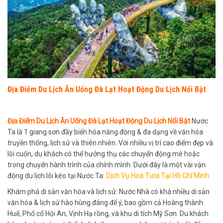
Địa Điểm Du Lịch Ăn Uống Đà Lạt Hoạt Động Du Lịch Nổi Bật
Địa Điểm Du Lịch Ăn Uống Đà Lạt Hoạt Động Du Lịch Nổi Bật
Nước
Ta là 1 giang sơn đầy biến hóa năng động & đa dạng về văn hóa
truyền thống, lịch sử và thiên nhiên. Với nhiều vị trí cao điểm đẹp và
lôi cuốn, du khách có thể hưởng thụ các chuyển động mê hoặc
trong chuyến hành trình của chính mình. Dưới đây là một vài vận
động du lịch lôi kéo tại Nước Ta:
Dịch Vụ Hoa Tươi Tại Hồ Chí Minh
Khám phá di sản văn hóa và lịch sử: Nước Nhà có khá nhiều di sản
văn hóa & lịch sử hào hùng đáng để ý, bao gồm cả Hoàng thành
Huế, Phố cổ Hội An, Vịnh Hạ rồng, và khu di tích Mỹ Sơn. Du khách