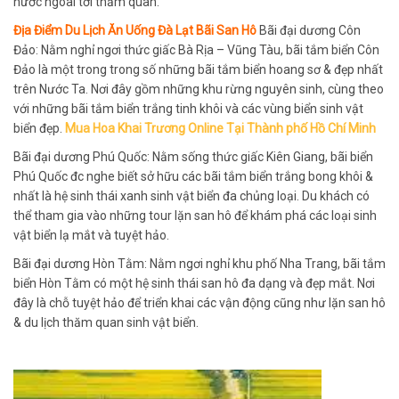
nước ngoài tới thăm quan.
Địa Điểm Du Lịch Ăn Uống Đà Lạt Bãi San Hô
Bãi đại dương Côn
Đảo: Nằm nghỉ ngơi thức giấc Bà Rịa – Vũng Tàu, bãi tắm biển Côn
Đảo là một trong trong số những bãi tắm biển hoang sơ & đẹp nhất
trên Nước Ta. Nơi đây gồm những khu rừng nguyên sinh, cùng theo
với những bãi tắm biển trắng tinh khôi và các vùng biển sinh vật
biển đẹp.
Mua Hoa Khai Trương Online Tại Thành phố Hồ Chí Minh
Bãi đại dương Phú Quốc: Nằm sống thức giấc Kiên Giang, bãi biển
Phú Quốc đc nghe biết sở hữu các bãi tắm biển trắng bong khôi &
nhất là hệ sinh thái xanh sinh vật biển đa chủng loại. Du khách có
thể tham gia vào những tour lặn san hô để khám phá các loại sinh
vật biển lạ mắt và tuyệt hảo.
Bãi đại dương Hòn Tằm: Nằm ngơi nghỉ khu phố Nha Trang, bãi tắm
biển Hòn Tằm có một hệ sinh thái san hô đa dạng và đẹp mắt. Nơi
đây là chỗ tuyệt hảo để triển khai các vận động cũng như lặn san hô
& du lịch thăm quan sinh vật biển.