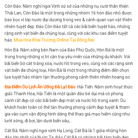
Côn Đảo: Nằm nghỉ ngơi Vịnh xứ sở của những nụ cười thân thiện
Thái Lan, Côn Đảo là một trong những nhóm 16 hòn đảo nhỏ được
bao bọc vì lớp nước đại dương trong veo & cảnh quan vạn vật thiên
nhiên tuyệt đẹp. Đảo Côn Đảo tất cả các bãi biển tuyệt hảo, những
rặng sinh vật biển đa chủng loại, cùng với các khu cao điểm tuyệt
hảo.
Mua Hoa Khai Trương Online Tại Đồng Nai
Hòn Bà: Nằm sống bên Nam của Đảo Phú Quốc, Hòn Bà là một
trong trong những vị trí cắn trại yêu mến của những du khách. Với
bãi biển bờ cát trắng xóa, nước hồ trong veo, cùng với các rặng sinh
vật biển đa chủng loại, Hòn Bà là một trong những điểm đến chọn
lựa tuyệt hảo nhằm tận thưởng phong cảnh thiên nhiên hoang sơ.
Địa Điểm Du Lịch Ăn Uống Đà Lạt Đảo
Hải Tiến: Nằm sinh hoạt thức
giấc Thanh Hóa, Hải Tiến là một quần đảo bé dại mà có phong
cảnh rất đẹp có các bãi biển đẹp mắt và nước hồ trong xanh. Du
khách hoàn toàn có thể tận thưởng phong cảnh đẹp tuyệt & tham
gia vào cụm vận động hình dáng thể thao giả mạo hiểm cũng như
lướt sóng, đi bơi, lặn dưới biển sâu,…
Cát Bà: Nằm nghỉ ngơi vịnh Hạ Long, Cát Bà là 1 giữa những hòn
đảo lớn nhất của Nước Ta. Đảo Cát Bà có những bãi tắm biển đẹp