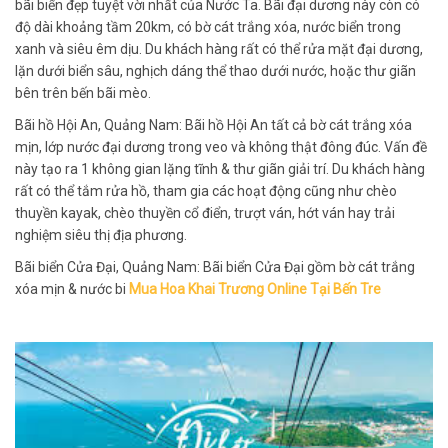
bãi biển đẹp tuyệt vời nhất của Nước Ta. Bãi đại dương này còn có
độ dài khoảng tầm 20km, có bờ cát trắng xóa, nước biển trong
xanh và siêu êm dịu. Du khách hàng rất có thể rửa mặt đại dương,
lặn dưới biển sâu, nghịch dáng thể thao dưới nước, hoặc thư giãn
bên trên bến bãi mèo.
Bãi hồ Hội An, Quảng Nam: Bãi hồ Hội An tất cả bờ cát trắng xóa
mịn, lớp nước đại dương trong veo và không thật đông đúc. Vấn đề
này tạo ra 1 không gian lặng tĩnh & thư giãn giải trí. Du khách hàng
rất có thể tắm rửa hồ, tham gia các hoạt động cũng như chèo
thuyền kayak, chèo thuyền cổ điển, trượt ván, hớt ván hay trải
nghiệm siêu thị địa phương.
Bãi biển Cửa Đại, Quảng Nam: Bãi biển Cửa Đại gồm bờ cát trắng
xóa mịn & nước bi
Mua Hoa Khai Trương Online Tại Bến Tre