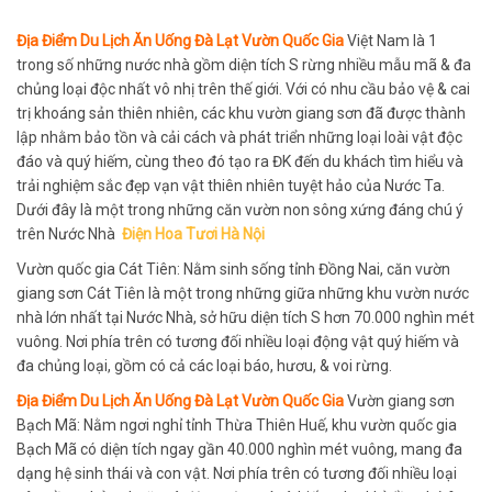
Địa Điểm Du Lịch Ăn Uống Đà Lạt Vườn Quốc Gia
Việt Nam là 1
trong số những nước nhà gồm diện tích S rừng nhiều mẫu mã & đa
chủng loại độc nhất vô nhị trên thế giới. Với có nhu cầu bảo vệ & cai
trị khoáng sản thiên nhiên, các khu vườn giang sơn đã được thành
lập nhằm bảo tồn và cải cách và phát triển những loại loài vật độc
đáo và quý hiếm, cùng theo đó tạo ra ĐK đến du khách tìm hiểu và
trải nghiệm sắc đẹp vạn vật thiên nhiên tuyệt hảo của Nước Ta.
Dưới đây là một trong những căn vườn non sông xứng đáng chú ý
trên Nước Nhà
Điện Hoa Tươi Hà Nội
Vườn quốc gia Cát Tiên: Nằm sinh sống tỉnh Đồng Nai, căn vườn
giang sơn Cát Tiên là một trong những giữa những khu vườn nước
nhà lớn nhất tại Nước Nhà, sở hữu diện tích S hơn 70.000 nghìn mét
vuông. Nơi phía trên có tương đối nhiều loại động vật quý hiếm và
đa chủng loại, gồm có cả các loại báo, hươu, & voi rừng.
Địa Điểm Du Lịch Ăn Uống Đà Lạt Vườn Quốc Gia
Vườn giang sơn
Bạch Mã: Nằm ngơi nghỉ tỉnh Thừa Thiên Huế, khu vườn quốc gia
Bạch Mã có diện tích ngay gần 40.000 nghìn mét vuông, mang đa
dạng hệ sinh thái và con vật. Nơi phía trên có tương đối nhiều loại