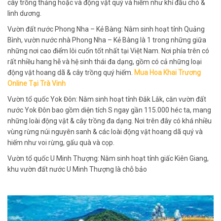
cây trồng thảng hoặc và động vật quý và hiếm như khỉ đầu chó &
linh dương.
Vườn đất nước Phong Nha – Kẻ Bàng: Nằm sinh hoạt tỉnh Quảng
Bình, vườn nước nhà Phong Nha – Kẻ Bàng là 1 trong những giữa
những nơi cao điểm lôi cuốn tốt nhất tại Việt Nam. Nơi phía trên có
rất nhiều hang hễ và hệ sinh thái đa dạng, gồm có cả những loại
động vật hoang dã & cây trồng quý hiếm.
Mua Hoa Khai Trương
Online Tại Trà Vinh
Vườn tổ quốc Yok Đôn: Nằm sinh hoạt tỉnh Đắk Lắk, căn vườn đất
nước Yok Đôn bao gồm diện tích S ngay gần 115.000 héc ta, mang
những loài động vật & cây trồng đa dạng. Nơi trên đây có khá nhiều
vùng rừng núi nguyên sanh & các loài động vật hoang dã quý và
hiếm như voi rừng, gấu quà và cọp.
Vườn tổ quốc U Minh Thượng: Nằm sinh hoạt tỉnh giấc Kiên Giang,
khu vườn đất nước U Minh Thượng là chỗ bảo