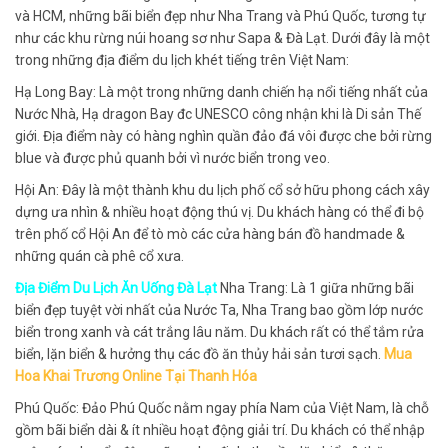
và HCM, những bãi biển đẹp như Nha Trang và Phú Quốc, tương tự
như các khu rừng núi hoang sơ như Sapa & Đà Lạt. Dưới đây là một
trong những địa điểm du lịch khét tiếng trên Việt Nam:
Hạ Long Bay: Là một trong những danh chiến hạ nổi tiếng nhất của
Nước Nhà, Hạ dragon Bay đc UNESCO công nhận khi là Di sản Thế
giới. Địa điểm này có hàng nghìn quần đảo đá vôi được che bởi rừng
blue và được phủ quanh bởi vì nước biển trong veo.
Hội An: Đây là một thành khu du lịch phố cổ sở hữu phong cách xây
dựng ưa nhìn & nhiều hoạt động thú vị. Du khách hàng có thể đi bộ
trên phố cổ Hội An để tò mò các cửa hàng bán đồ handmade &
những quán cà phê cổ xưa.
Địa Điểm Du Lịch Ăn Uống Đà Lạt
Nha Trang: Là 1 giữa những bãi
biển đẹp tuyệt vời nhất của Nước Ta, Nha Trang bao gồm lớp nước
biển trong xanh và cát trắng lâu năm. Du khách rất có thể tắm rửa
biển, lặn biển & hưởng thụ các đồ ăn thủy hải sản tươi sạch.
Mua
Hoa Khai Trương Online Tại Thanh Hóa
Phú Quốc: Đảo Phú Quốc nằm ngay phía Nam của Việt Nam, là chỗ
gồm bãi biển dài & ít nhiều hoạt động giải trí. Du khách có thể nhập