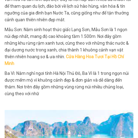
để tham quan du lịch, đào bới về lịch sử hào hùng, văn hóa & tín
ngưỡng của gia đình bạn Nước Ta, cũng giống như để tận thưởng
cảnh quan thiên nhiên đẹp mắt.
Mẫu Sơn: Nằm sinh hoạt thức giấc Lạng Sơn, Mẫu Sơn là 1 ngọn
núi đẹp nhất, mang độ cao khoảng tầm 1.500m. Nơi đây gồm
những khu rừng rậm xanh tươi, cùng theo với những thác nước &
đại dương nước trong xanh, chia thành 1 khuông cảnh vạn vật
thiên nhiên hoang sơ & ưa nhìn.
Cửa Hàng Hoa Tươi Tại Hồ Chí
Minh
Ba Vì: Nằm nghỉ ngơi tỉnh Hà Nội Thủ Đô, Ba Vì là 1 trong ngọn núi
được mếm mộ vì khuông cảnh đẹp & đơn giản và dễ dàng đến
thăm. Nơi trên đây gồm những vùng rừng núi nhiều chủng loại,
cùng theo với nhữ