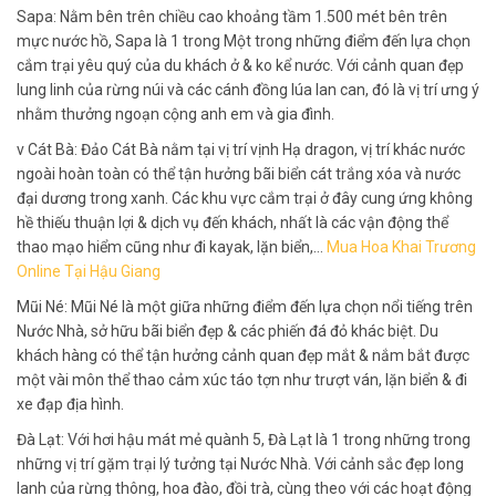
Sapa: Nằm bên trên chiều cao khoảng tầm 1.500 mét bên trên
mực nước hồ, Sapa là 1 trong Một trong những điểm đến lựa chọn
cắm trại yêu quý của du khách ở & ko kể nước. Với cảnh quan đẹp
lung linh của rừng núi và các cánh đồng lúa lan can, đó là vị trí ưng ý
nhằm thưởng ngoạn cộng anh em và gia đình.
v Cát Bà: Đảo Cát Bà nằm tại vị trí vịnh Hạ dragon, vị trí khác nước
ngoài hoàn toàn có thể tận hưởng bãi biển cát trắng xóa và nước
đại dương trong xanh. Các khu vực cắm trại ở đây cung ứng không
hề thiếu thuận lợi & dịch vụ đến khách, nhất là các vận động thể
thao mạo hiểm cũng như đi kayak, lặn biển,…
Mua Hoa Khai Trương
Online Tại Hậu Giang
Mũi Né: Mũi Né là một giữa những điểm đến lựa chọn nổi tiếng trên
Nước Nhà, sở hữu bãi biển đẹp & các phiến đá đỏ khác biệt. Du
khách hàng có thể tận hưởng cảnh quan đẹp mắt & nắm bắt được
một vài môn thể thao cảm xúc táo tợn như trượt ván, lặn biển & đi
xe đạp địa hình.
Đà Lạt: Với hơi hậu mát mẻ quành 5, Đà Lạt là 1 trong những trong
những vị trí gặm trại lý tưởng tại Nước Nhà. Với cảnh sắc đẹp long
lanh của rừng thông, hoa đào, đồi trà, cùng theo với các hoạt động