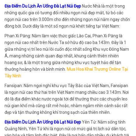
Địa Điểm Du Lịch Ăn Uống Đà Lạt Núi Đẹp
Nước Nhà là một trong
những quốc gia có tương đối nhiều ngọn núi đẹp mắt, từ bỏ các
ngọn núi cao trên 3.000m cho đến những ngọn núi nằm ngay chốn
đồng bởi. Dưới đây là một số ngọn núi khét tiếng tại Việt Nam:
Phan Xi Păng: Nằm làm việc thức giấc Lào Cai, Phan Xi Păng là
ngọn núi cao nhất trên Nước Ta sở hữu độ cao ba.143m. Đây là 1
giữa những vị trí leo núi lôi cuốn độc nhất sống Khu vực Đông Nam
Á, mang những cảnh quan đẹp nhất, khung cảnh thiên nhiên
hoang sơ, & là một trong giữa những khu vực tuyệt hảo để tận
thưởng hoàng hôn và bình minh.
Mua Hoa Khai Trương Online Tại
Tây Ninh
Fansipan: Nằm ngơi nghỉ khu vực Tây Bắc của Việt Nam, Fansipan
là ngọn núi cao thứ hai trên Việt Nam mang chiều cao 3.143m. Nơi
đó là địa điểm khác nước ngoài tới để thưởng thức các chuyến leo
núi gian khổ mà cũng rất mê hoặc, nhằm ngắm nhìn cảnh sắc rất
đẹp và tận thưởng không khí trong sạch của thiên nhiên.
Địa Điểm Du Lịch Ăn Uống Đà Lạt Núi Đẹp
Yên Tử: Nằm sống tỉnh
Quảng Ninh, Yên Tử khi là ngọn núi có mức giá trị lịch sử dân tộc,
văn hóa và tâm linh đặc biệt. Đây là nơi hấp dẫn nhiều du khách tới