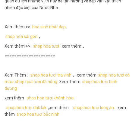
quan du lịch những vị trí này để tận hưởng vẻ đẹp vạn vật thiên
nhiên đặc biệt của Nước Nhà.
Xem thêm >>
hoa sinh nhật đẹp
,
shop hoa sài gòn
,
Xem thêm >> .
shop hoa tươi
xem thêm ,
=====================
Xem Thêm :
shop hoa tươi tra vinh
, xem thêm
shop hoa tươi cà
mau
shop hoa tươi đà nẵng
Xem Thêm
shop hoa tươi bình
dương
xem thêm
shop hoa tươi khánh hòa
shop hoa tươi dak lak
,xem thêm
shop hoa tươi long an
xem
thêm
shop hoa tươi băc ninh