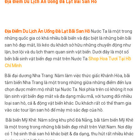
Địa Điểm Du Lịch Ăn Uống Đà Lạt Bãi San Hô
Địa Điểm Du Lịch Ăn Uống Đà Lạt Bãi San Hô
Nước Ta là một trong
những quốc gia có khá nhiều bãi biển và đặc biệt là những bến bãi
san hô đẹp mắt, lôi kéo du khách sở hữu những chuyển động như
lặn, bơi lội và du lịch tham quan sinh vật biển. Dưới đây là một số
bến bãi sinh vật biển đẹp mắt trên Nước Ta
Shop Hoa Tươi Tại Hồ
Chí Minh
Bãi đại dương Nha Trang: Nằm làm việc thức giấc Khánh Hòa, bãi
tắm biển Nha Trang là một trong những giữa những điểm đến lựa
chọn được mếm mộ nhất tại Nước Ta. Nơi phía trên có không ít nơi
lặn sinh vật biển đẹp mắt và đa dạng mẫu mã, với tương đối nhiều
loại san hô, cá & động vật biển khác. Du khách rất có thể tham gia
vào các tour lặn san hô để mày mò sắc đẹp của hồ.
Bãi biển Mỹ Khê: Nằm sống khu phố Đà Nẵng, bãi tắm biển Mỹ Khê
là một trong trong những bãi biển đẹp nhất trên Việt Nam. Nơi đây
có 1 hệ sinh thái san hô khác biệt & đa dạng, thu hút rất nhiều khác