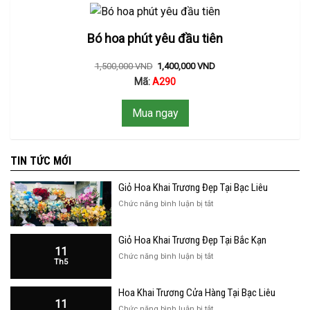
Bó hoa phút yêu đầu tiên
1,500,000
VND
1,400,000
VND
Mã:
A290
Mua ngay
TIN TỨC MỚI
Giỏ Hoa Khai Trương Đẹp Tại Bạc Liêu
ở
Chức năng bình luận bị tắt
Giỏ
Hoa
Giỏ Hoa Khai Trương Đẹp Tại Bắc Kạn
Khai
11
Trương
ở
Chức năng bình luận bị tắt
Th5
Đẹp
Giỏ
Tại
Hoa
Bạc
Hoa Khai Trương Cửa Hàng Tại Bạc Liêu
Khai
Liêu
11
Trương
ở
Chức năng bình luận bị tắt