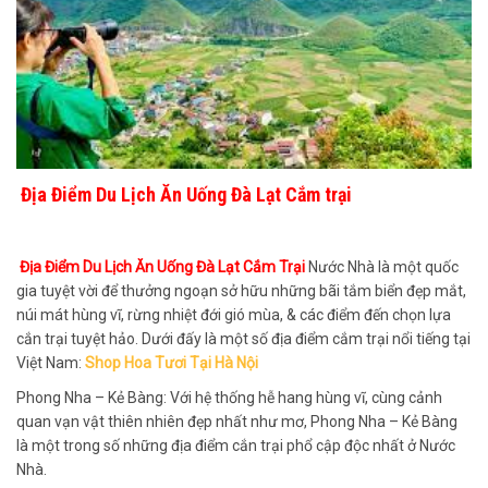
Địa Điểm Du Lịch Ăn Uống Đà Lạt Cắm trại
Địa Điểm Du Lịch Ăn Uống Đà Lạt Cắm Trại
Nước Nhà là một quốc
gia tuyệt vời để thưởng ngoạn sở hữu những bãi tắm biển đẹp mắt,
núi mát hùng vĩ, rừng nhiệt đới gió mùa, & các điểm đến chọn lựa
cắn trại tuyệt hảo. Dưới đấy là một số địa điểm cắm trại nổi tiếng tại
Việt Nam:
Shop Hoa Tươi Tại Hà Nội
Phong Nha – Kẻ Bàng: Với hệ thống hễ hang hùng vĩ, cùng cảnh
quan vạn vật thiên nhiên đẹp nhất như mơ, Phong Nha – Kẻ Bàng
là một trong số những địa điểm cắn trại phổ cập độc nhất ở Nước
Nhà.