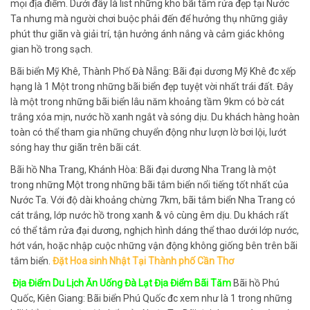
mọi địa điểm. Dưới đây là list những kho bãi tắm rửa đẹp tại Nước
Ta nhưng mà người chơi buộc phải đến để hưởng thụ những giây
phút thư giãn và giải trí, tận hưởng ánh nắng và cảm giác không
gian hồ trong sạch.
Bãi biển Mỹ Khê, Thành Phố Đà Nẵng: Bãi đại dương Mỹ Khê đc xếp
hạng là 1 Một trong những bãi biển đẹp tuyệt vời nhất trái đất. Đây
là một trong những bãi biển lâu năm khoảng tầm 9km có bờ cát
trắng xóa mịn, nước hồ xanh ngắt và sóng dịu. Du khách hàng hoàn
toàn có thể tham gia những chuyển động như lượn lờ bơi lội, lướt
sóng hay thư giãn trên bãi cát.
Bãi hồ Nha Trang, Khánh Hòa: Bãi đại dương Nha Trang là một
trong những Một trong những bãi tắm biển nổi tiếng tốt nhất của
Nước Ta. Với độ dài khoảng chừng 7km, bãi tắm biển Nha Trang có
cát trắng, lớp nước hồ trong xanh & vô cùng êm dịu. Du khách rất
có thể tắm rửa đại dương, nghịch hình dáng thể thao dưới lớp nước,
hớt ván, hoặc nhập cuộc những vận động không giống bên trên bãi
tắm biển.
Đặt Hoa sinh Nhật Tại Thành phố Cần Thơ
Địa Điểm Du Lịch Ăn Uống Đà Lạt Địa Điểm Bãi Tăm
Bãi hồ Phú
Quốc, Kiên Giang: Bãi biển Phú Quốc đc xem như là 1 trong những