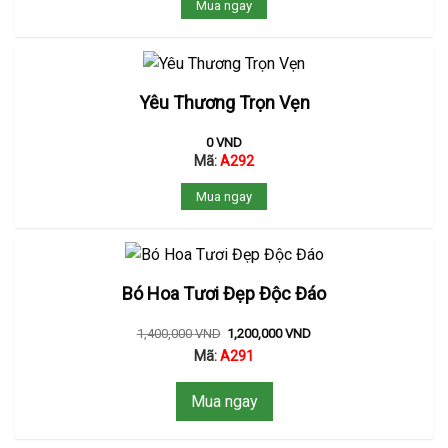
Mua ngay
Yêu Thương Trọn Vẹn
0
VND
Mã:
A292
Mua ngay
Bó Hoa Tươi Đẹp Độc Đáo
1,400,000
VND
1,200,000
VND
Mã:
A291
Mua ngay