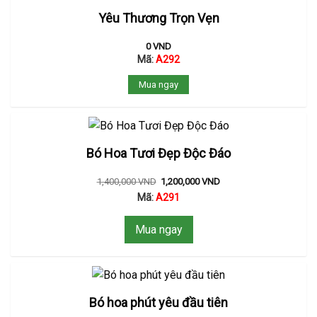
Yêu Thương Trọn Vẹn
0
VND
Mã:
A292
Mua ngay
Bó Hoa Tươi Đẹp Độc Đáo
1,400,000
VND
1,200,000
VND
Mã:
A291
Mua ngay
Bó hoa phút yêu đầu tiên