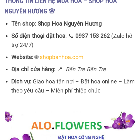
THÔNG TIN LIÊN HỆ MUA HOA – SHOP HOA
NGUYÊN HƯƠNG 🌸
Tên shop:
Shop Hoa Nguyên Hương
Số điện thoại đặt hoa:
📞
0937 153 262
(Zalo hỗ
trợ 24/7)
Website:
🌐
shopbanhoa.com
Địa chỉ cửa hàng:
📍
Bến Tre Bến Tre
Dịch vụ:
Giao hoa tận nơi – Đặt hoa online – Làm
theo yêu cầu – Miễn phí thiệp chúc