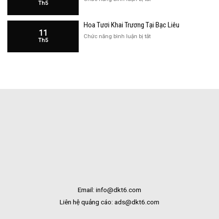
Th5
Hàng
Hoa
Tại
Khai
Bạc
Hoa Tươi Khai Trương Tại Bạc Liêu
Trương
Liêu
11
Cửa
ở
Chức năng bình luận bị tắt
Th5
Hàng
Hoa
Tại
Tươi
Bắc
Khai
Kạn
Trương
Tại
Bạc
Liêu
Email: info@dkt6.com
Liên hệ quảng cáo: ads@dkt6.com