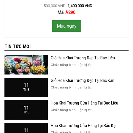
1,500,000
VND
1,400,000
VND
Mã:
A290
Mua ngay
TIN TỨC MỚI
Giỏ Hoa Khai Trương Đẹp Tại Bạc Liêu
ở
Chức năng bình luận bị tắt
Giỏ
Hoa
Giỏ Hoa Khai Trương Đẹp Tại Bắc Kạn
Khai
11
Trương
ở
Chức năng bình luận bị tắt
Th5
Đẹp
Giỏ
Tại
Hoa
Bạc
Hoa Khai Trương Cửa Hàng Tại Bạc Liêu
Khai
Liêu
11
Trương
ở
Chức năng bình luận bị tắt
Th5
Đẹp
Hoa
Tại
Khai
Bắc
Hoa Khai Trương Cửa Hàng Tại Bắc Kạn
Trương
Kạn
11
Cửa
ở
Chức năng bình luận bị tắt