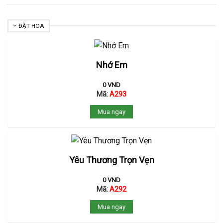
ĐẶT HOA
Nhớ Em
0
VND
Mã:
A293
Mua ngay
Yêu Thương Trọn Vẹn
0
VND
Mã:
A292
Mua ngay