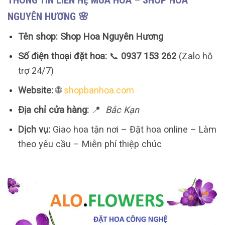
THÔNG TIN LIÊN HỆ MUA HOA – SHOP HOA
NGUYÊN HƯƠNG 🌸
Tên shop:
Shop Hoa Nguyên Hương
Số điện thoại đặt hoa:
📞
0937 153 262
(Zalo hỗ
trợ 24/7)
Website:
🌐
shopbanhoa.com
Địa chỉ cửa hàng:
📍
Bắc Kạn
Dịch vụ:
Giao hoa tận nơi – Đặt hoa online – Làm
theo yêu cầu – Miễn phí thiệp chúc