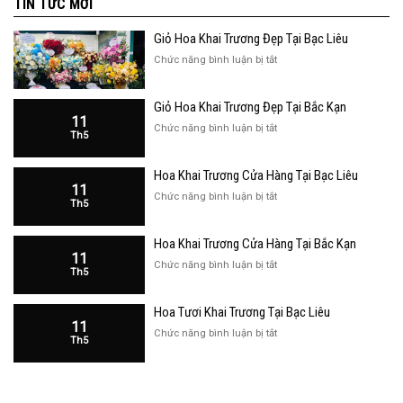
TIN TỨC MỚI
Giỏ Hoa Khai Trương Đẹp Tại Bạc Liêu
ở
Chức năng bình luận bị tắt
Giỏ
Hoa
Giỏ Hoa Khai Trương Đẹp Tại Bắc Kạn
Khai
11
Trương
ở
Chức năng bình luận bị tắt
Th5
Đẹp
Giỏ
Tại
Hoa
Bạc
Hoa Khai Trương Cửa Hàng Tại Bạc Liêu
Khai
Liêu
11
Trương
ở
Chức năng bình luận bị tắt
Th5
Đẹp
Hoa
Tại
Khai
Bắc
Hoa Khai Trương Cửa Hàng Tại Bắc Kạn
Trương
Kạn
11
Cửa
ở
Chức năng bình luận bị tắt
Th5
Hàng
Hoa
Tại
Khai
Bạc
Hoa Tươi Khai Trương Tại Bạc Liêu
Trương
Liêu
11
Cửa
ở
Chức năng bình luận bị tắt
Th5
Hàng
Hoa
Tại
Tươi
Bắc
Khai
Kạn
Trương