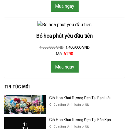
Mua ngay
Bó hoa phút yêu đầu tiên
1,500,000
VND
1,400,000
VND
Mã:
A290
Mua ngay
TIN TỨC MỚI
Giỏ Hoa Khai Trương Đẹp Tại Bạc Liêu
ở
Chức năng bình luận bị tắt
Giỏ
Hoa
Giỏ Hoa Khai Trương Đẹp Tại Bắc Kạn
Khai
11
Trương
ở
Chức năng bình luận bị tắt
Th5
Đẹp