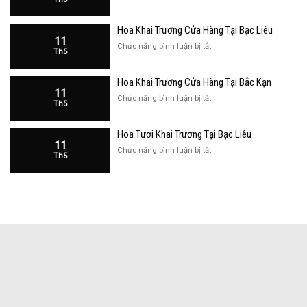
Giỏ
Tại
Hoa
Bạc
Hoa Khai Trương Cửa Hàng Tại Bạc Liêu
Khai
Liêu
11
Trương
ở
Chức năng bình luận bị tắt
Th5
Đẹp
Hoa
Tại
Khai
Bắc
Hoa Khai Trương Cửa Hàng Tại Bắc Kạn
Trương
Kạn
11
Cửa
ở
Chức năng bình luận bị tắt
Th5
Hàng
Hoa
Tại
Khai
Bạc
Hoa Tươi Khai Trương Tại Bạc Liêu
Trương
Liêu
11
Cửa
ở
Chức năng bình luận bị tắt
Th5
Hàng
Hoa
Tại
Tươi
Bắc
Khai
Kạn
Trương
Tại
Bạc
Liêu