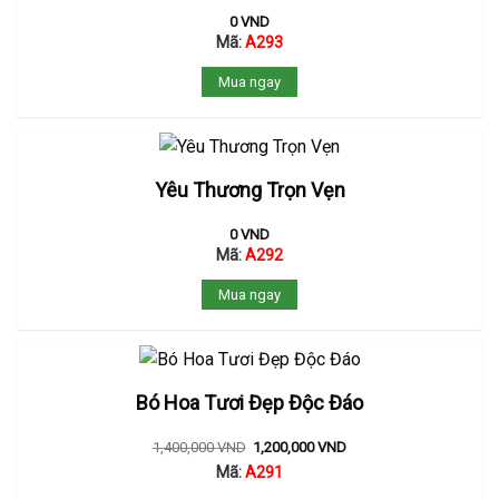
0
VND
Mã:
A293
Mua ngay
Yêu Thương Trọn Vẹn
0
VND
Mã:
A292
Mua ngay
Bó Hoa Tươi Đẹp Độc Đáo
1,400,000
VND
1,200,000
VND
Mã:
A291