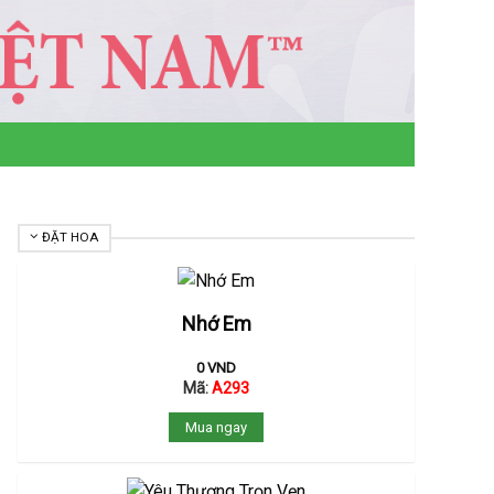
ĐẶT HOA
Nhớ Em
0
VND
Mã:
A293
Mua ngay