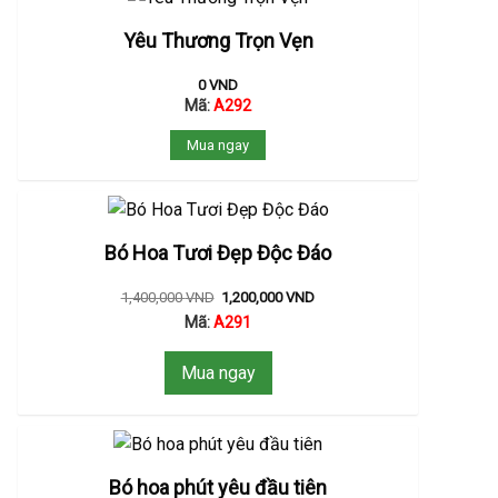
Yêu Thương Trọn Vẹn
0
VND
Mã:
A292
Mua ngay
Bó Hoa Tươi Đẹp Độc Đáo
1,400,000
VND
1,200,000
VND
Mã:
A291
Mua ngay
Bó hoa phút yêu đầu tiên