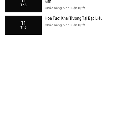
11
Kạn
Trương
Th5
Cửa
ở
Chức năng bình luận bị tắt
Hàng
Hoa
Tại
Hoa Tươi Khai Trương Tại Bạc Liêu
Khai
Bạc
11
Trương
ở
Chức năng bình luận bị tắt
Liêu
Th5
Cửa
Hoa
Hàng
Tươi
Tại
Khai
Bắc
Trương
Kạn
Tại
Bạc
Liêu