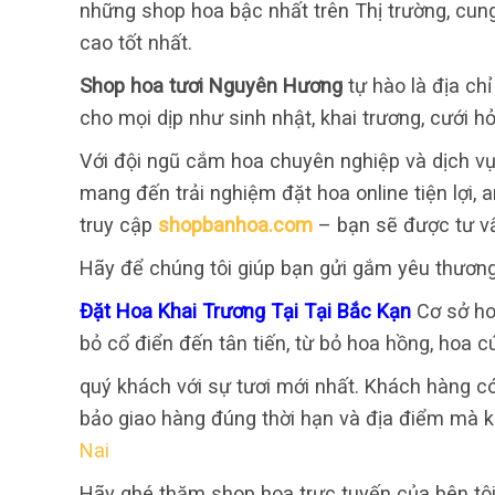
những shop hoa bậc nhất trên Thị trường, cun
cao tốt nhất.
Shop hoa tươi Nguyên Hương
tự hào là địa ch
cho mọi dịp như sinh nhật, khai trương, cưới hỏ
Với đội ngũ cắm hoa chuyên nghiệp và dịch vụ
mang đến trải nghiệm đặt hoa online tiện lợi,
truy cập
shopbanhoa.com
– bạn sẽ được tư v
Hãy để chúng tôi giúp bạn gửi gắm yêu thươn
Đặt Hoa Khai Trương Tại Tại Bắc Kạn
Cơ sở ho
bỏ cổ điển đến tân tiến, từ bỏ hoa hồng, hoa 
quý khách với sự tươi mới nhất. Khách hàng có
bảo giao hàng đúng thời hạn và địa điểm mà 
Nai
Hãy ghé thăm shop hoa trực tuyến của bên tôi