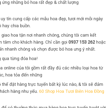
g ứng những bó hoa rất đẹp & chất lượng
ỉ uy tín cung cấp các mẫu hoa đẹp, tươi mới mỗi ngày
i hay chia buồn.
 giao hoa tận nơi nhanh chóng, chúng tôi cam kết
 an tâm cho khách hàng. Chỉ cần gọi
0937 153 262
hoặc
ấn nhanh chóng và chọn được bó hoa ưng ý nhất.
g qua từng đóa hoa!
a online của tôi gồm rất đầy đủ các nhiều loại hoa từ
cúc, hoa tỏa đến những
 thể đặt hàng trực tuyến bất kỳ lúc nào, & tôi sẽ đảm
khách hàng nhu yếu.
60 Shop Hoa Tươi Biên Hoa Đồng
 để có thưởng thức mua hàng hoa trực tuyến tuyệt vời