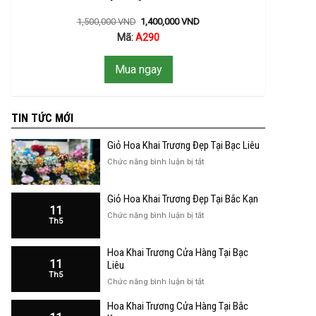
1,500,000
VND
1,400,000
VND
Mã:
A290
Mua ngay
TIN TỨC MỚI
Giỏ Hoa Khai Trương Đẹp Tại Bạc Liêu
ở
Chức năng bình luận bị tắt
Giỏ
Hoa
Giỏ Hoa Khai Trương Đẹp Tại Bắc Kạn
Khai
11
Trương
ở
Chức năng bình luận bị tắt
Th5
Đẹp
Giỏ
Tại
Hoa
Bạc
Hoa Khai Trương Cửa Hàng Tại Bạc
Khai
Liêu
11
Trương
Liêu
Th5
Đẹp
ở
Chức năng bình luận bị tắt
Tại
Hoa
Bắc
Hoa Khai Trương Cửa Hàng Tại Bắc
Khai
Kạn