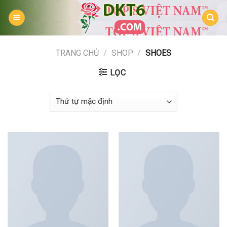
Skip
to
content
TRANG CHỦ
/
SHOP
/
SHOES
LỌC