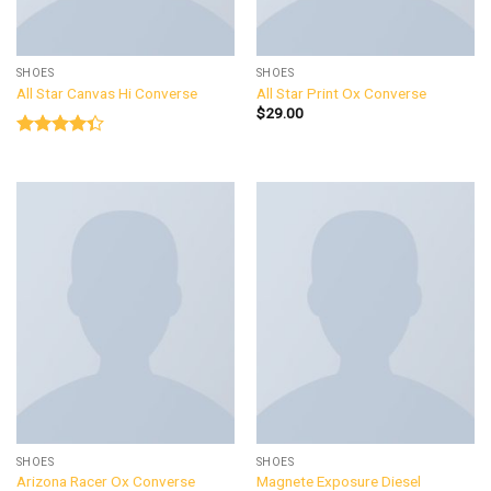
SHOES
SHOES
All Star Canvas Hi Converse
All Star Print Ox Converse
$
29.00
Được xếp
hạng
4.33
5 sao
SHOES
SHOES
Arizona Racer Ox Converse
Magnete Exposure Diesel