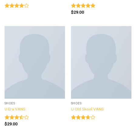
$
29.00
Được
Được xếp
xếp hạng
hạng
5.00
4.00
5
5 sao
sao
SHOES
SHOES
U Era VANS
U Old Skool VANS
$
29.00
Được
Được
xếp
xếp
hạng
hạng