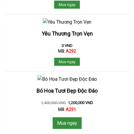
Mua ngay
Yêu Thương Trọn Vẹn
0
VND
Mã:
A292
Mua ngay
Bó Hoa Tươi Đẹp Độc Đáo
1,400,000
VND
1,200,000
VND
Mã:
A291
Mua ngay