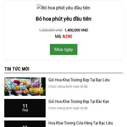
Bó hoa phút yêu đầu tiên
1,500,000
VND
1,400,000
VND
Mã:
A290
Mua ngay
TIN TỨC MỚI
Giỏ Hoa Khai Trương Đẹp Tại Bạc Liêu
ở
Chức năng bình luận bị tắt
Giỏ
Hoa
Giỏ Hoa Khai Trương Đẹp Tại Bắc Kạn
Khai
11
Trương
ở
Chức năng bình luận bị tắt
Th5
Đẹp
Giỏ
Tại
Hoa
Bạc
Hoa Khai Trương Cửa Hàng Tại Bạc Liêu
Khai
Liêu