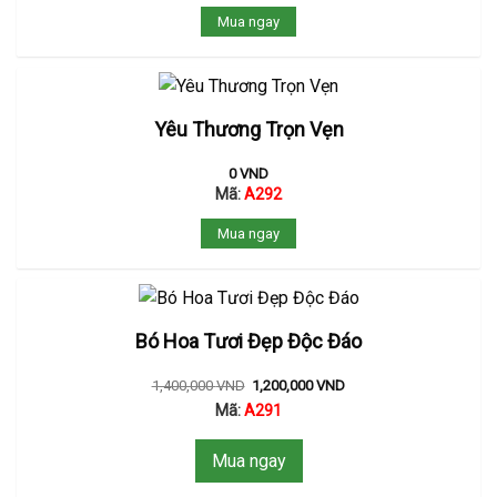
Mua ngay
Yêu Thương Trọn Vẹn
0
VND
Mã:
A292
Mua ngay
Bó Hoa Tươi Đẹp Độc Đáo
1,400,000
VND
1,200,000
VND
Mã:
A291
Mua ngay