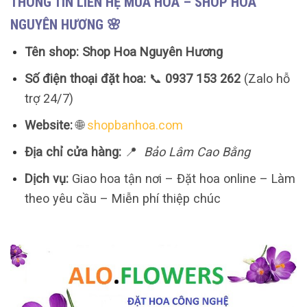
THÔNG TIN LIÊN HỆ MUA HOA – SHOP HOA
NGUYÊN HƯƠNG 🌸
Tên shop:
Shop Hoa Nguyên Hương
Số điện thoại đặt hoa:
📞
0937 153 262
(Zalo hỗ
trợ 24/7)
Website:
🌐
shopbanhoa.com
Địa chỉ cửa hàng:
📍
Bảo Lâm Cao Bằng
Dịch vụ:
Giao hoa tận nơi – Đặt hoa online – Làm
theo yêu cầu – Miễn phí thiệp chúc