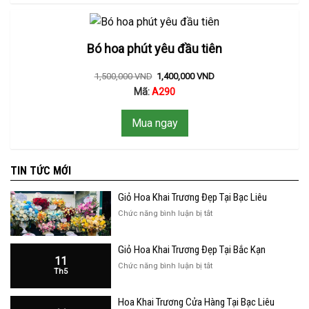
Bó hoa phút yêu đầu tiên
1,500,000
VND
1,400,000
VND
Mã:
A290
Mua ngay
TIN TỨC MỚI
Giỏ Hoa Khai Trương Đẹp Tại Bạc Liêu
ở
Chức năng bình luận bị tắt
Giỏ
Hoa
Giỏ Hoa Khai Trương Đẹp Tại Bắc Kạn
Khai
11
Trương
ở
Chức năng bình luận bị tắt
Th5
Đẹp
Giỏ
Tại
Hoa
Bạc
Hoa Khai Trương Cửa Hàng Tại Bạc Liêu
Khai
Liêu