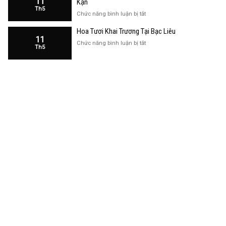
11
Kạn
Trương
Th5
Cửa
ở
Chức năng bình luận bị tắt
Hàng
Hoa
Tại
Hoa Tươi Khai Trương Tại Bạc Liêu
Khai
Bạc
11
Trương
ở
Chức năng bình luận bị tắt
Liêu
Th5
Cửa
Hoa
Hàng
Tươi
Tại
Khai
Bắc
Trương
Kạn
Tại
Bạc
Liêu