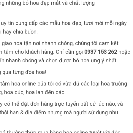
ứng những bó hoa đẹp mắt và chất lượng
ỉ uy tín cung cấp các mẫu hoa đẹp, tươi mới mỗi ngày
i hay chia buồn.
 giao hoa tận nơi nhanh chóng, chúng tôi cam kết
 an tâm cho khách hàng. Chỉ cần gọi
0937 153 262
hoặc
ấn nhanh chóng và chọn được bó hoa ưng ý nhất.
g qua từng đóa hoa!
tâm hoa online của tôi có vừa đủ các loại hoa trường
g, hoa cúc, hoa lan đến các
y có thể đặt đơn hàng trực tuyến bất cứ lúc nào, và
 thời hạn & địa điểm nhưng mà người sử dụng nhu
có thưởng thức mua hàng hoa online tuyệt vời độc