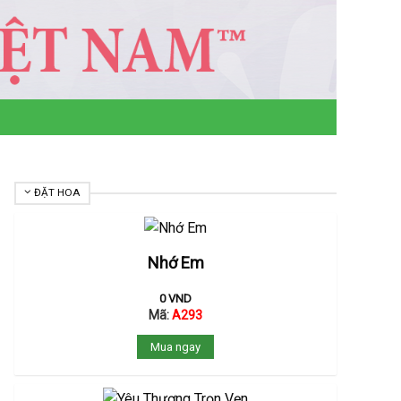
ĐẶT HOA
Nhớ Em
0
VND
Mã:
A293
Mua ngay