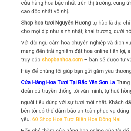
cửa hàng hoa bậc nhất trên thị trường, cung 
cao độc nhất vô nhị.
Shop hoa tươi Nguyên Hương
tự hào là địa ch
cho mọi dịp như sinh nhật, khai trương, cưới hỏ
Với đội ngũ cắm hoa chuyên nghiệp và dịch vụ
mang đến trải nghiệm đặt hoa online tiện lợi,
truy cập
shopbanhoa.com
– bạn sẽ được tư v
Hãy để chúng tôi giúp bạn gửi gắm yêu thươn
Cửa Hàng Hoa Tươi Tại Bắc Yên Sơn La
Trung 
đoản cú truyền thống tới văn minh, tự huê hồn
người tiêu dùng với sự tươi mới nhất. Khách dã
bên tôi có thể đảm bảo an toàn phục vụ đúng
yếu.
60 Shop Hoa Tươi Biên Hoa Đồng Nai
Hãy ghé thăm cửa hàng hoa online của tôi để 