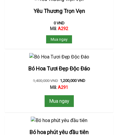
Yêu Thương Trọn Vẹn
0
VND
Mã:
A292
Mua ngay
Bó Hoa Tươi Đẹp Độc Đáo
1,400,000
VND
1,200,000
VND
Mã:
A291
Mua ngay
Bó hoa phút yêu đầu tiên