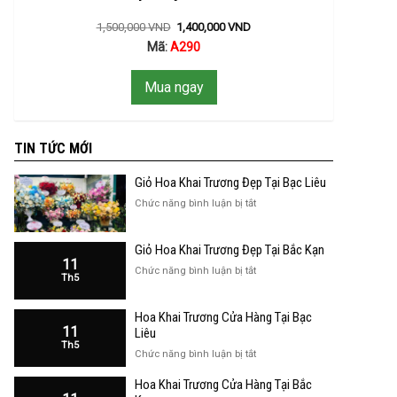
1,500,000
VND
1,400,000
VND
Mã:
A290
Mua ngay
TIN TỨC MỚI
Giỏ Hoa Khai Trương Đẹp Tại Bạc Liêu
ở
Chức năng bình luận bị tắt
Giỏ
Hoa
Giỏ Hoa Khai Trương Đẹp Tại Bắc Kạn
Khai
11
Trương
ở
Chức năng bình luận bị tắt
Th5
Đẹp
Giỏ
Tại
Hoa
Bạc
Hoa Khai Trương Cửa Hàng Tại Bạc
Khai
Liêu
11
Trương
Liêu
Th5
Đẹp
ở
Chức năng bình luận bị tắt
Tại
Hoa
Bắc
Hoa Khai Trương Cửa Hàng Tại Bắc
Khai
Kạn