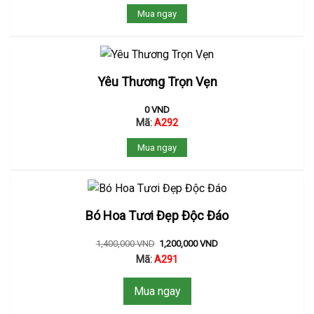
Mua ngay
Yêu Thương Trọn Vẹn
0
VND
Mã:
A292
Mua ngay
Bó Hoa Tươi Đẹp Độc Đáo
1,400,000
VND
1,200,000
VND
Mã:
A291
Mua ngay