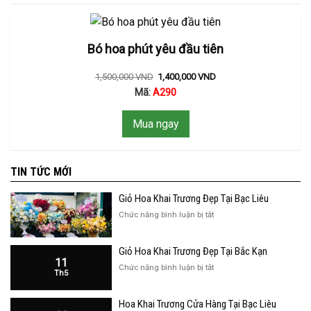
Bó hoa phút yêu đầu tiên
1,500,000
VND
1,400,000
VND
Mã:
A290
Mua ngay
TIN TỨC MỚI
Giỏ Hoa Khai Trương Đẹp Tại Bạc Liêu
ở
Chức năng bình luận bị tắt
Giỏ
Hoa
Giỏ Hoa Khai Trương Đẹp Tại Bắc Kạn
Khai
11
Trương
ở
Chức năng bình luận bị tắt
Th5
Đẹp
Giỏ
Tại
Hoa
Bạc
Hoa Khai Trương Cửa Hàng Tại Bạc Liêu
Khai
Liêu