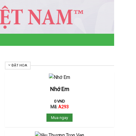
ĐẶT HOA
Nhớ Em
0
VND
Mã:
A293
Mua ngay