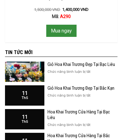
1,500,000
VND
1,400,000
VND
Mã:
A290
Mua ngay
TIN TỨC MỚI
Giỏ Hoa Khai Trương Đẹp Tại Bạc Liêu
ở
Chức năng bình luận bị tắt
Giỏ
Hoa
Giỏ Hoa Khai Trương Đẹp Tại Bắc Kạn
Khai
11
Trương
ở
Chức năng bình luận bị tắt
Th5
Đẹp
Giỏ
Tại
Hoa
Bạc
Hoa Khai Trương Cửa Hàng Tại Bạc
Khai
Liêu
11
Trương
Liêu
Th5
Đẹp
ở
Chức năng bình luận bị tắt
Tại
Hoa
Bắc
Hoa Khai Trương Cửa Hàng Tại Bắc
Khai
Kạn