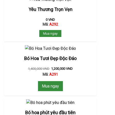
Yêu Thương Trọn Vẹn
0
VND
Mã:
A292
Mua ngay
Bó Hoa Tươi Đẹp Độc Đáo
1,400,000
VND
1,200,000
VND
Mã:
A291
Mua ngay
Bó hoa phút yêu đầu tiên