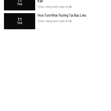
11
Kạn
Trương
Th5
Cửa
ở
Chức năng bình luận bị tắt
Hàng
Hoa
Tại
Hoa Tươi Khai Trương Tại Bạc Liêu
Khai
Bạc
11
Trương
ở
Chức năng bình luận bị tắt
Liêu
Th5
Cửa
Hoa
Hàng
Tươi
Tại
Khai
Bắc
Trương
Kạn
Tại
Bạc
Liêu