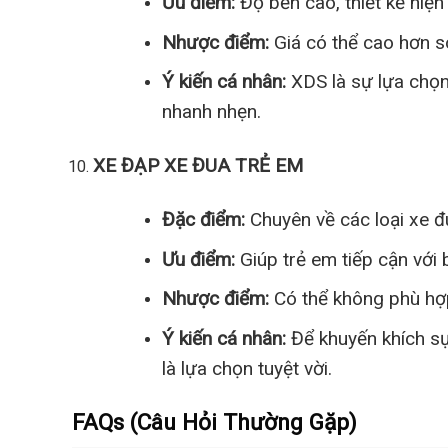
Ưu điểm:
Độ bền cao, thiết kế hiện 
Nhược điểm:
Giá có thể cao hơn so
Ý kiến cá nhân:
XDS là sự lựa chọn
nhanh nhẹn.
XE ĐẠP XE ĐUA TRẺ EM
Đặc điểm:
Chuyên về các loại xe đ
Ưu điểm:
Giúp trẻ em tiếp cận với
Nhược điểm:
Có thể không phù hợp
Ý kiến cá nhân:
Để khuyến khích sự
là lựa chọn tuyệt vời.
FAQs (Câu Hỏi Thường Gặp)