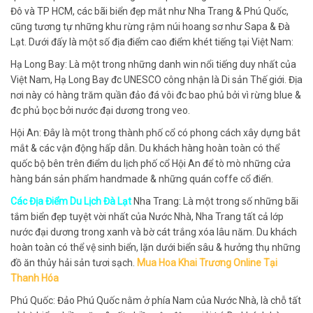
Đô và TP HCM, các bãi biển đẹp mắt như Nha Trang & Phú Quốc,
cũng tương tự những khu rừng rậm núi hoang sơ như Sapa & Đà
Lạt. Dưới đấy là một số địa điểm cao điểm khét tiếng tại Việt Nam:
Hạ Long Bay: Là một trong những danh win nổi tiếng duy nhất của
Việt Nam, Hạ Long Bay đc UNESCO công nhận là Di sản Thế giới. Địa
nơi này có hàng trăm quần đảo đá vôi đc bao phủ bởi vì rừng blue &
đc phủ bọc bởi nước đại dương trong veo.
Hội An: Đây là một trong thành phố cổ có phong cách xây dựng bắt
mắt & các vận động hấp dẫn. Du khách hàng hoàn toàn có thể
quốc bộ bên trên điểm du lịch phố cổ Hội An để tò mò những cửa
hàng bán sản phẩm handmade & những quán coffe cổ điển.
Các Địa Điểm Du Lịch Đà Lạt
Nha Trang: Là một trong số những bãi
tắm biển đẹp tuyệt vời nhất của Nước Nhà, Nha Trang tất cả lớp
nước đại dương trong xanh và bờ cát trắng xóa lâu năm. Du khách
hoàn toàn có thể vệ sinh biển, lặn dưới biển sâu & hưởng thụ những
đồ ăn thủy hải sản tươi sạch.
Mua Hoa Khai Trương Online Tại
Thanh Hóa
Phú Quốc: Đảo Phú Quốc nằm ở phía Nam của Nước Nhà, là chỗ tất