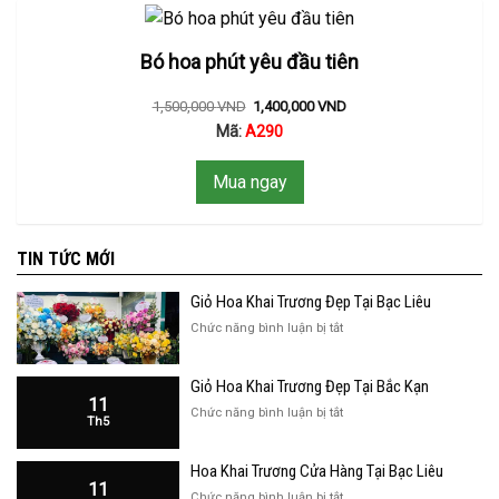
Bó hoa phút yêu đầu tiên
1,500,000
VND
1,400,000
VND
Mã:
A290
Mua ngay
TIN TỨC MỚI
Giỏ Hoa Khai Trương Đẹp Tại Bạc Liêu
ở
Chức năng bình luận bị tắt
Giỏ
Hoa
Giỏ Hoa Khai Trương Đẹp Tại Bắc Kạn
Khai
11
Trương
ở
Chức năng bình luận bị tắt
Th5
Đẹp
Giỏ
Tại
Hoa
Bạc
Hoa Khai Trương Cửa Hàng Tại Bạc Liêu
Khai
Liêu
11
Trương
ở
Chức năng bình luận bị tắt