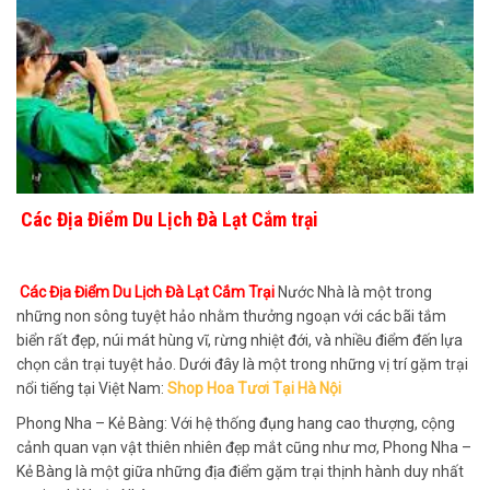
Các Địa Điểm Du Lịch Đà Lạt Cắm trại
Các Địa Điểm Du Lịch Đà Lạt Cắm Trại
Nước Nhà là một trong
những non sông tuyệt hảo nhằm thưởng ngoạn với các bãi tắm
biển rất đẹp, núi mát hùng vĩ, rừng nhiệt đới, và nhiều điểm đến lựa
chọn cắn trại tuyệt hảo. Dưới đây là một trong những vị trí gặm trại
nổi tiếng tại Việt Nam:
Shop Hoa Tươi Tại Hà Nội
Phong Nha – Kẻ Bàng: Với hệ thống đụng hang cao thượng, cộng
cảnh quan vạn vật thiên nhiên đẹp mắt cũng như mơ, Phong Nha –
Kẻ Bàng là một giữa những địa điểm gặm trại thịnh hành duy nhất