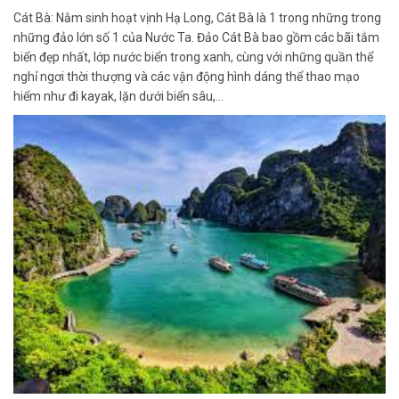
Cát Bà: Nằm sinh hoạt vịnh Hạ Long, Cát Bà là 1 trong những trong
những đảo lớn số 1 của Nước Ta. Đảo Cát Bà bao gồm các bãi tắm
biển đẹp nhất, lớp nước biển trong xanh, cùng với những quần thể
nghỉ ngơi thời thượng và các vận động hình dáng thể thao mạo
hiểm như đi kayak, lặn dưới biển sâu,…