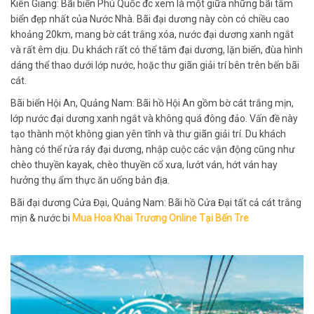
Kiên Giang: Bãi biển Phú Quốc đc xem là một giữa những bãi tắm
biển đẹp nhất của Nước Nhà. Bãi đại dương này còn có chiều cao
khoảng 20km, mang bờ cát trắng xóa, nước đại dương xanh ngắt
và rất êm dịu. Du khách rất có thể tắm đại dương, lặn biển, đùa hình
dáng thể thao dưới lớp nước, hoặc thư giãn giải trí bên trên bến bãi
cát.
Bãi biển Hội An, Quảng Nam: Bãi hồ Hội An gồm bờ cát trắng mịn,
lớp nước đại dương xanh ngắt và không quá đông đảo. Vấn đề này
tạo thành một không gian yên tĩnh và thư giãn giải trí. Du khách
hàng có thể rửa ráy đại dương, nhập cuộc các vận động cũng như
chèo thuyền kayak, chèo thuyền cổ xưa, lướt ván, hớt ván hay
hưởng thụ ẩm thực ăn uống bản địa.
Bãi đại dương Cửa Đại, Quảng Nam: Bãi hồ Cửa Đại tất cả cát trắng
mịn & nước bi
Mua Hoa Khai Trương Online Tại Bến Tre