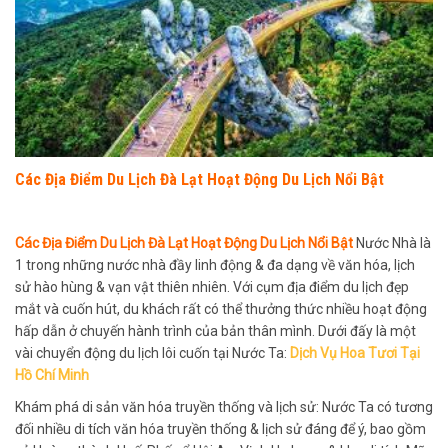
Các Địa Điểm Du Lịch Đà Lạt Hoạt Động Du Lịch Nổi Bật
Các Địa Điểm Du Lịch Đà Lạt Hoạt Động Du Lịch Nổi Bật
Nước Nhà là
1 trong những nước nhà đầy linh động & đa dạng về văn hóa, lịch
sử hào hùng & vạn vật thiên nhiên. Với cụm địa điểm du lịch đẹp
mắt và cuốn hút, du khách rất có thể thưởng thức nhiều hoạt động
hấp dẫn ở chuyến hành trình của bản thân mình. Dưới đấy là một
vài chuyển động du lịch lôi cuốn tại Nước Ta:
Dịch Vụ Hoa Tươi Tại
Hồ Chí Minh
Khám phá di sản văn hóa truyền thống và lịch sử: Nước Ta có tương
đối nhiều di tích văn hóa truyền thống & lịch sử đáng để ý, bao gồm