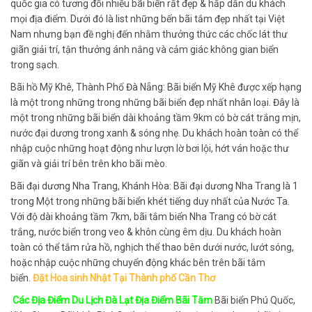
quốc gia có tương đối nhiều bãi biển rất đẹp & hấp dẫn du khách
mọi địa điểm. Dưới đó là list những bến bãi tắm đẹp nhất tại Việt
Nam nhưng bạn đề nghị đến nhằm thưởng thức các chốc lát thư
giãn giải trí, tận thưởng ánh nắng và cảm giác không gian biển
trong sạch.
Bãi hồ Mỹ Khê, Thành Phố Đà Nẵng: Bãi biển Mỹ Khê được xếp hạng
là một trong những trong những bãi biển đẹp nhất nhân loại. Đây là
một trong những bãi biển dài khoảng tầm 9km có bờ cát trắng mịn,
nước đại dương trong xanh & sóng nhẹ. Du khách hoàn toàn có thể
nhập cuộc những hoạt động như lượn lờ bơi lội, hớt ván hoặc thư
giãn và giải trí bên trên kho bãi mèo.
Bãi đại dương Nha Trang, Khánh Hòa: Bãi đại dương Nha Trang là 1
trong Một trong những bãi biển khét tiếng duy nhất của Nước Ta.
Với độ dài khoảng tầm 7km, bãi tắm biển Nha Trang có bờ cát
trắng, nước biển trong veo & khôn cùng êm dịu. Du khách hoàn
toàn có thể tắm rửa hồ, nghịch thể thao bên dưới nước, lướt sóng,
hoặc nhập cuộc những chuyển động khác bên trên bãi tắm
biển.
Đặt Hoa sinh Nhật Tại Thành phố Cần Thơ
Các Địa Điểm Du Lịch Đà Lạt Địa Điểm Bãi Tăm
Bãi biển Phú Quốc,