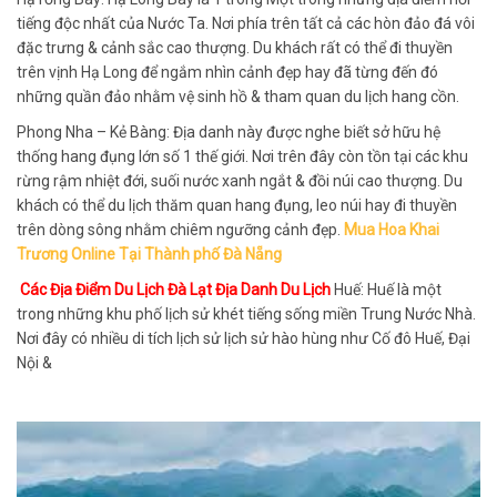
tiếng độc nhất của Nước Ta. Nơi phía trên tất cả các hòn đảo đá vôi
đặc trưng & cảnh sắc cao thượng. Du khách rất có thể đi thuyền
trên vịnh Hạ Long để ngắm nhìn cảnh đẹp hay đã từng đến đó
những quần đảo nhằm vệ sinh hồ & tham quan du lịch hang cồn.
Phong Nha – Kẻ Bàng: Địa danh này được nghe biết sở hữu hệ
thống hang đụng lớn số 1 thế giới. Nơi trên đây còn tồn tại các khu
rừng rậm nhiệt đới, suối nước xanh ngắt & đồi núi cao thượng. Du
khách có thể du lịch thăm quan hang đụng, leo núi hay đi thuyền
trên dòng sông nhằm chiêm ngưỡng cảnh đẹp.
Mua Hoa Khai
Trương Online Tại Thành phố Đà Nẵng
Các Địa Điểm Du Lịch Đà Lạt Địa Danh Du Lịch
Huế: Huế là một
trong những khu phố lịch sử khét tiếng sống miền Trung Nước Nhà.
Nơi đây có nhiều di tích lịch sử lịch sử hào hùng như Cố đô Huế, Đại
Nội &