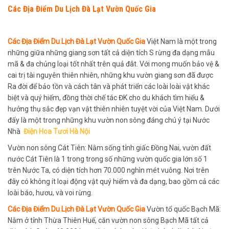
Các Địa Điểm Du Lịch Đà Lạt Vườn Quốc Gia
Các Địa Điểm Du Lịch Đà Lạt Vườn Quốc Gia
Việt Nam là một trong
những giữa những giang sơn tất cả diện tích S rừng đa dạng mẫu
mã & đa chủng loại tốt nhất trên quả đât. Với mong muốn bảo vệ &
cai trị tài nguyên thiên nhiên, những khu vườn giang sơn đã được
Ra đời để bảo tồn và cách tân và phát triển các loài loài vật khác
biệt và quý hiếm, đồng thời chế tác ĐK cho du khách tìm hiểu &
hưởng thụ sắc đẹp vạn vật thiên nhiên tuyệt vời của Việt Nam. Dưới
đấy là một trong những khu vườn non sông đáng chú ý tại Nước
Nhà
Điện Hoa Tươi Hà Nội
Vườn non sông Cát Tiên: Nằm sống tỉnh giấc Đồng Nai, vườn đất
nước Cát Tiên là 1 trong trong số những vườn quốc gia lớn số 1
trên Nước Ta, có diện tích hơn 70.000 nghìn mét vuông. Nơi trên
đây có không ít loại động vật quý hiếm và đa dạng, bao gồm cả các
loài báo, hươu, và voi rừng.
Các Địa Điểm Du Lịch Đà Lạt Vườn Quốc Gia
Vườn tổ quốc Bạch Mã:
Nằm ở tỉnh Thừa Thiên Huế, căn vườn non sông Bạch Mã tất cả