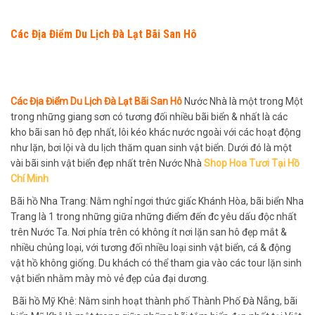
Các Địa Điểm Du Lịch Đà Lạt Bãi San Hô
Các Địa Điểm Du Lịch Đà Lạt Bãi San Hô
Nước Nhà là một trong Một
trong những giang sơn có tương đối nhiều bãi biển & nhất là các
kho bãi san hô đẹp nhất, lôi kéo khác nước ngoài với các hoạt động
như lặn, bơi lội và du lịch thăm quan sinh vật biển. Dưới đó là một
vài bãi sinh vật biển đẹp nhất trên Nước Nhà
Shop Hoa Tươi Tại Hồ
Chí Minh
Bãi hồ Nha Trang: Nằm nghỉ ngơi thức giấc Khánh Hòa, bãi biển Nha
Trang là 1 trong những giữa những điểm đến đc yêu dấu độc nhất
trên Nước Ta. Nơi phía trên có không ít nơi lặn san hô đẹp mắt &
nhiều chủng loại, với tương đối nhiều loại sinh vật biển, cá & động
vật hồ không giống. Du khách có thể tham gia vào các tour lặn sinh
vật biển nhằm mày mò vẻ đẹp của đại dương.
Bãi hồ Mỹ Khê: Nằm sinh hoạt thành phố Thành Phố Đà Nẵng, bãi