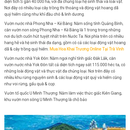
diện tích S gần 40.000 ha, với đa chủng loại hệ sinh thái và loài vật.
Nơi đây có nhiều loại cây trồng thi thoảng và động vật hoang dã
quý hiếm cũng như khỉ đầu chó & linh dương.
Vườn nước nhà Phong Nha – Kẻ Bàng: Nằm sống tỉnh Quảng Bình,
căn vườn non sông Phong Nha – Kẻ Bàng là 1 trong trong những
nơi du lịch cuốn hút tuyệt nhất trên Nước Ta. Nơi phía trên có nhiều
hang hễ và hệ sinh thái đa dạng, gồm có cả các loại động vật hoang
dã & cây trồng quý hiếm.
Mua Hoa Khai Trương Online Tại Trà Vinh
Vườn nước nhà Yok Đôn: Nằm ngơi nghỉ tỉnh giấc Đắk Lắk, căn
vườn nước nhà Yok Đôn tất cả diện tích ngay sát 115.000 héc ta, có
những loài động vật và thực vật đa chủng loại. Nơi trên đây có
nhiều khu rừng nguyên sinh & các loại động vật quý và hiếm cũng
như voi rừng, gấu quà & cọp.
Vườn tổ quốc U Minh Thượng: Nằm làm việc thức giấc Kiên Giang,
khu vườn non sông U Minh Thượng là chỗ bảo