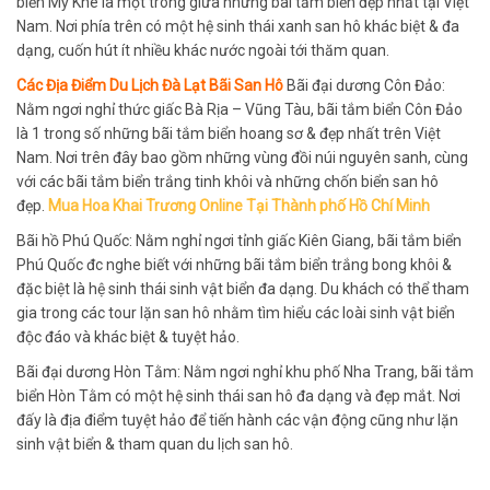
biển Mỹ Khê là một trong giữa những bãi tắm biển đẹp nhất tại Việt
Nam. Nơi phía trên có một hệ sinh thái xanh san hô khác biệt & đa
dạng, cuốn hút ít nhiều khác nước ngoài tới thăm quan.
Các Địa Điểm Du Lịch Đà Lạt Bãi San Hô
Bãi đại dương Côn Đảo:
Nằm ngơi nghỉ thức giấc Bà Rịa – Vũng Tàu, bãi tắm biển Côn Đảo
là 1 trong số những bãi tắm biển hoang sơ & đẹp nhất trên Việt
Nam. Nơi trên đây bao gồm những vùng đồi núi nguyên sanh, cùng
với các bãi tắm biển trắng tinh khôi và những chốn biển san hô
đẹp.
Mua Hoa Khai Trương Online Tại Thành phố Hồ Chí Minh
Bãi hồ Phú Quốc: Nằm nghỉ ngơi tỉnh giấc Kiên Giang, bãi tắm biển
Phú Quốc đc nghe biết với những bãi tắm biển trắng bong khôi &
đặc biệt là hệ sinh thái sinh vật biển đa dạng. Du khách có thể tham
gia trong các tour lặn san hô nhằm tìm hiểu các loài sinh vật biển
độc đáo và khác biệt & tuyệt hảo.
Bãi đại dương Hòn Tằm: Nằm ngơi nghỉ khu phố Nha Trang, bãi tắm
biển Hòn Tằm có một hệ sinh thái san hô đa dạng và đẹp mắt. Nơi
đấy là địa điểm tuyệt hảo để tiến hành các vận động cũng như lặn
sinh vật biển & tham quan du lịch san hô.