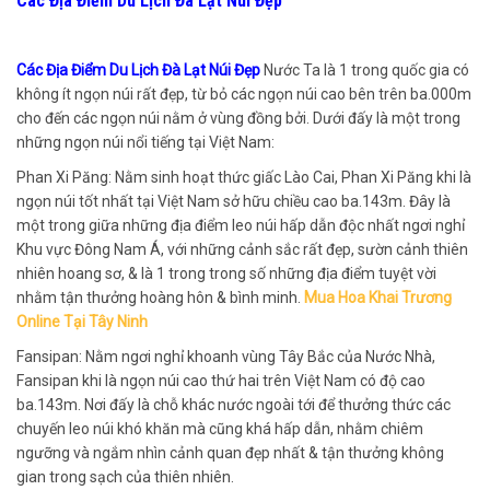
Các Địa Điểm Du Lịch Đà Lạt Núi Đẹp
Các Địa Điểm Du Lịch Đà Lạt Núi Đẹp
Nước Ta là 1 trong quốc gia có
không ít ngọn núi rất đẹp, từ bỏ các ngọn núi cao bên trên ba.000m
cho đến các ngọn núi nằm ở vùng đồng bởi. Dưới đấy là một trong
những ngọn núi nổi tiếng tại Việt Nam:
Phan Xi Păng: Nằm sinh hoạt thức giấc Lào Cai, Phan Xi Păng khi là
ngọn núi tốt nhất tại Việt Nam sở hữu chiều cao ba.143m. Đây là
một trong giữa những địa điểm leo núi hấp dẫn độc nhất ngơi nghỉ
Khu vực Đông Nam Á, với những cảnh sắc rất đẹp, sườn cảnh thiên
nhiên hoang sơ, & là 1 trong trong số những địa điểm tuyệt vời
nhằm tận thưởng hoàng hôn & bình minh.
Mua Hoa Khai Trương
Online Tại Tây Ninh
Fansipan: Nằm ngơi nghỉ khoanh vùng Tây Bắc của Nước Nhà,
Fansipan khi là ngọn núi cao thứ hai trên Việt Nam có độ cao
ba.143m. Nơi đấy là chỗ khác nước ngoài tới để thưởng thức các
chuyến leo núi khó khăn mà cũng khá hấp dẫn, nhằm chiêm
ngưỡng và ngắm nhìn cảnh quan đẹp nhất & tận thưởng không
gian trong sạch của thiên nhiên.