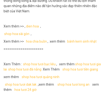
thống dòng sông & đại dương. Du khách rất có thể du lịch thăm
quan những địa điểm nào để tận hưởng sắc đẹp thiên nhiên đặc
biệt của Việt Nam.
Xem thêm >> ,
dien hoa
,
shop hoa sài gòn
,
Xem thêm >>
hoa chia buồn
, xem thêm
bánh kem sinh nhật
=====================
Xem Thêm :
shop hoa tươi bạc liêu
, xem thêm
shop hoa tươi gia
lai
shop hoa tươi đà nẵng
Xem Thêm
shop hoa tươi tiền giang
xem thêm
shop hoa tươi quảng ninh
shop hoa tươi dak lak
,xem thêm
shop hoa tươi long an
xem
thêm
hoa tươi 24 giờ