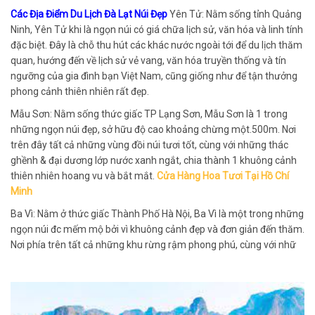
Các Địa Điểm Du Lịch Đà Lạt Núi Đẹp
Yên Tử: Nằm sống tỉnh Quảng
Ninh, Yên Tử khi là ngọn núi có giá chữa lịch sử, văn hóa và linh tính
đặc biệt. Đây là chỗ thu hút các khác nước ngoài tới để du lịch thăm
quan, hướng đến về lịch sử vẻ vang, văn hóa truyền thống và tín
ngưỡng của gia đình bạn Việt Nam, cũng giống như để tận thưởng
phong cảnh thiên nhiên rất đẹp.
Mẫu Sơn: Nằm sống thức giấc TP Lạng Sơn, Mẫu Sơn là 1 trong
những ngọn núi đẹp, sở hữu độ cao khoảng chừng một.500m. Nơi
trên đây tất cả những vùng đồi núi tươi tốt, cùng với những thác
ghềnh & đại dương lớp nước xanh ngắt, chia thành 1 khuông cảnh
thiên nhiên hoang vu và bắt mắt.
Cửa Hàng Hoa Tươi Tại Hồ Chí
Minh
Ba Vì: Nằm ở thức giấc Thành Phố Hà Nội, Ba Vì là một trong những
ngọn núi đc mếm mộ bởi vì khuông cảnh đẹp và đơn giản đến thăm.
Nơi phía trên tất cả những khu rừng rậm phong phú, cùng với nhữ