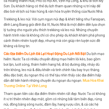
cả Hoàng thành Huế, Phố cổ Hội An, Vịnh Hạ Long, & khu di tích Mỹ
Sơn. Du khách hàng có thể du lịch tham quan những vị trí này để
đào bới về lịch sử hào hùng & văn hóa truyền thống của Nước Nhà.
Trekking & leo núi: Với cụm ngọn núi đẹp & khét tiếng như Fansipan,
đỉnh Lang Biang giỏi đỉnh Ba Vì, Nước Nhà là một điểm đến lựa chọn
lý tưởng cho người yêu thích trekking và leo núi. Những chuyến
hành trình nào là không chỉ có cho phép du khách khám phá phong
cảnh thiên nhiên tuyệt đẹp, nhưng mà còn giúp rèn luyện sức đề
kháng và lòng tin.
Các Địa Điểm Du Lịch Đà Lạt Hoạt Động Du Lịch Nổi Bật
Du lịch mạo
hiểm: Nước Ta có nhiều chuyển động mạo hiểm lôi kéo, bao gồm
bơi lặn, lướt sóng, thám hiểm hang hễ, đi bộ đường dây, nhảy dù
trên không, leo núi & điều khiển và tinh chỉnh tàu bay trực thăng.
điều đặc biệt, du ngoạn thủ có thể tậu nhìn thấy các địa điểm hấp
dẫn để tiến hành những chuyến du ngoạn du ngoạn.
Mua Hoa Khai
Trương Online Tại Vĩnh Long
Tham quan tiền các địa điểm thiên nhiên rất đẹp: Nước Ta có không
ít vị trí thiên nhiên đẹp mắt, gồm có những bãi tắm biển đẹp, rừng
núi, đồng bằng sông nước, đầm lầy, hang rượu cồn, & cả các hệ