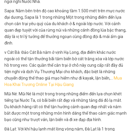
ngơi nghỉ Nước Nhà.
Sapa: Nằm bên trên độ cao khoảng tầm 1.500 mét trên mực nước
đại dương, Sapa là 1 trong những Một trong những điểm đến lựa
chọn cắn trại yêu quý của du khách ở & ngoài lớp nước. Với cảnh
quan đẹp tuyệt vời của rừng núi và những cánh đồng lúa bậc thang,
đấy là vị trí lý tưởng để thưởng ngoạn cùng đồng đội & mái ấm gia
đình.
v Cát Bà: Đảo Cát Bà nằm ở vịnh Hạ Long, địa điểm khác nước
ngoài có thể tận thưởng bãi tắm biển bờ cát trắng xóa và lớp nước
hồ trong veo. Các quần thể cắn trại ở chỗ này cung cấp rất đầy đủ
tiện nghi và dịch Vụ Thương Mại cho khách, đặc biệt là những
chuyển động thể thao giả mạo hiểm như đi kayak, lặn biển,…
Mua
Hoa Khai Trương Online Tại Hậu Giang
Mũi Né: Mũi Né là một trong trong những điểm đến lựa chọn khét
tiếng tại Nước Ta, có bãi biển rất đẹp và những tảng đá đỏ lạ mắt.
Du khách hàng rất có thể tận hưởng cảnh quan đẹp nhất và nắm
bắt được một trong những môn hình dáng thể thao cảm giác mạnh
bạo cũng như trượt ván, lặn biển và đi xe đạp địa hình.
Đà Lạt: Với khí hậu lạnh mát lòng vòng năm, Đà Lạt là 1 trong