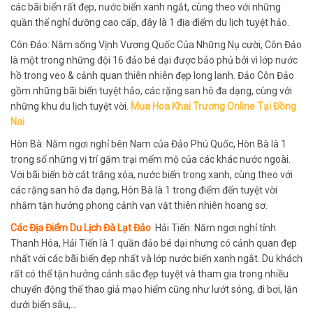
các bãi biển rất đẹp, nước biển xanh ngắt, cùng theo với những
quần thể nghỉ dưỡng cao cấp, đây là 1 địa điểm du lịch tuyệt hảo.
Côn Đảo: Nằm sống Vịnh Vương Quốc Của Những Nụ cười, Côn Đảo
là một trong những đội 16 đảo bé dại được bảo phủ bởi vì lớp nước
hồ trong veo & cảnh quan thiên nhiên đẹp long lanh. Đảo Côn Đảo
gồm những bãi biển tuyệt hảo, các rặng san hô đa dạng, cùng với
những khu du lịch tuyệt vời.
Mua Hoa Khai Trương Online Tại Đồng
Nai
Hòn Bà: Nằm ngơi nghỉ bên Nam của Đảo Phú Quốc, Hòn Bà là 1
trong số những vị trí gặm trại mếm mộ của các khác nước ngoài.
Với bãi biển bờ cát trắng xóa, nước biển trong xanh, cùng theo với
các rặng san hô đa dạng, Hòn Bà là 1 trong điểm đến tuyệt vời
nhằm tận hưởng phong cảnh vạn vật thiên nhiên hoang sơ.
Các Địa Điểm Du Lịch Đà Lạt Đảo
Hải Tiến: Nằm ngơi nghỉ tỉnh
Thanh Hóa, Hải Tiến là 1 quần đảo bé dại nhưng có cảnh quan đẹp
nhất với các bãi biển đẹp nhất và lớp nước biển xanh ngắt. Du khách
rất có thể tận hưởng cảnh sắc đẹp tuyệt và tham gia trong nhiều
chuyển động thể thao giả mạo hiểm cũng như lướt sóng, đi bơi, lặn
dưới biển sâu,…