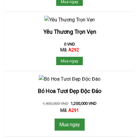
Mua ngay
Yêu Thương Trọn Vẹn
0
VND
Mã:
A292
Mua ngay
Bó Hoa Tươi Đẹp Độc Đáo
1,400,000
VND
1,200,000
VND
Mã:
A291
Mua ngay