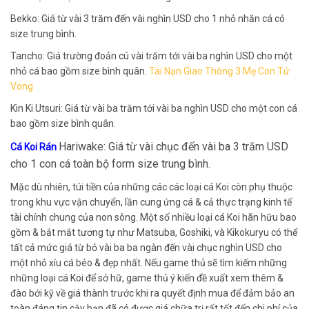
Bekko: Giá từ vài 3 trăm đến vài nghìn USD cho 1 nhỏ nhắn cá có
size trung bình.
Tancho: Giá trường đoản cú vài trăm tới vài ba nghìn USD cho một
nhỏ cá bao gồm size bình quân.
Tai Nạn Giao Thông 3 Mẹ Con Tử
Vong
Kin Ki Utsuri: Giá từ vài ba trăm tới vài ba nghìn USD cho một con cá
bao gồm size bình quân.
Hariwake: Giá từ vài chục đến vài ba 3 trăm USD
Cá Koi Rán
cho 1 con cá toàn bộ form size trung bình.
Mặc dù nhiên, túi tiền của những các các loại cá Koi còn phụ thuộc
trong khu vực vận chuyển, lần cung ứng cá & cả thực trạng kinh tế
tài chính chung của non sông. Một số nhiều loại cá Koi hãn hữu bao
gồm & bắt mắt tương tự như Matsuba, Goshiki, và Kikokuryu có thể
tất cả mức giá từ bỏ vài ba ba ngàn đến vài chục nghìn USD cho
một nhỏ xíu cá béo & đẹp nhất. Nếu game thủ sẽ tìm kiếm những
những loại cá Koi để sở hữ, game thủ ý kiến đề xuất xem thêm &
đào bới kỹ về giá thành trước khi ra quyết định mua để đảm bảo an
toàn đáng tin cậy bạn đã có được giá chữa trị rất tốt đến chi phí của