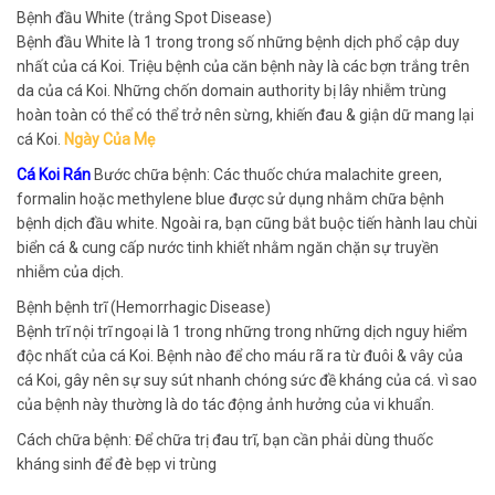
Bệnh đầu White (trắng Spot Disease)
Bệnh đầu White là 1 trong trong số những bệnh dịch phổ cập duy
nhất của cá Koi. Triệu bệnh của căn bệnh này là các bợn trắng trên
da của cá Koi. Những chốn domain authority bị lây nhiễm trùng
hoàn toàn có thể có thể trở nên sừng, khiến đau & giận dữ mang lại
cá Koi.
Ngày Của Mẹ
Cá Koi Rán
Bước chữa bệnh: Các thuốc chứa malachite green,
formalin hoặc methylene blue được sử dụng nhằm chữa bệnh
bệnh dịch đầu white. Ngoài ra, bạn cũng bắt buộc tiến hành lau chùi
biển cá & cung cấp nước tinh khiết nhằm ngăn chặn sự truyền
nhiễm của dịch.
Bệnh bệnh trĩ (Hemorrhagic Disease)
Bệnh trĩ nội trĩ ngoại là 1 trong những trong những dịch nguy hiểm
độc nhất của cá Koi. Bệnh nào để cho máu rã ra từ đuôi & vây của
cá Koi, gây nên sự suy sút nhanh chóng sức đề kháng của cá. vì sao
của bệnh này thường là do tác động ảnh hưởng của vi khuẩn.
Cách chữa bệnh: Để chữa trị đau trĩ, bạn cần phải dùng thuốc
kháng sinh để đè bẹp vi trùng