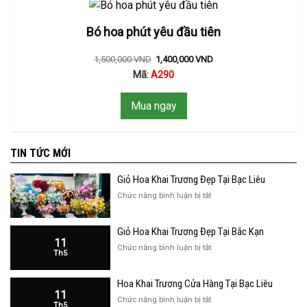
Bó hoa phút yêu đầu tiên
1,500,000
VND
1,400,000
VND
Mã:
A290
Mua ngay
TIN TỨC MỚI
Giỏ Hoa Khai Trương Đẹp Tại Bạc Liêu
ở
Chức năng bình luận bị tắt
Giỏ
Hoa
Giỏ Hoa Khai Trương Đẹp Tại Bắc Kạn
Khai
11
Trương
ở
Chức năng bình luận bị tắt
Th5
Đẹp
Giỏ
Tại
Hoa
Bạc
Hoa Khai Trương Cửa Hàng Tại Bạc Liêu
Khai
Liêu
11
Trương
ở
Chức năng bình luận bị tắt
Th5
Đẹp