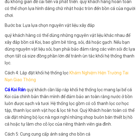
đủ không gian để cải tiến và phát triển. quý khách hàng hoàn toàn
có thể chọn lựa hình dáng chữ nhật hoặc tròn đến bồn cá của người
chơi.
Bước ba: Lựa lựa chọn nguyên vật liệu xây đắp
quý khách hàng có thể dùng những nguyên vật liệu khác nhau để
xây đắp bồn cá Koi, bao gồm bê tông, sỏi, đá hoặc gạch. Nếu bạn
dùng nguyên vật liệu sỏi, bạn phải bảo đảm rằng các viên sỏi đc lựa
chọn tất cả size đồng phần lớn để tránh ùn tắc khối hệ thống thanh
lọc.
Cách 4: Lắp đặt khối hệ thống lọc
Khám Nghiệm Hiện Trường Tai
Nạn Giao Thông
Cá Koi Rán
quý khách cần lắp ráp khối hệ thống lọc mang lại bể cá
Koi của chính bản thân mình để đảm bảo an toàn rằng nước ở bồn
luôn được sạch và tươi. Hệ thống lọc gồm có cỗ thanh lọc cơ học
tập, thanh lọc sinh vật học & lọc tê hơi. Quý Khách hoàn toàn có thể
cài đặt những bộ lọc nà ngơi nghỉ những shop buôn bán thiết bị hồ
cá hoặc tự làm cho cỗ lọc của riêng thành viên gia đình.
Cách 5: Cung cung cấp ánh sáng cho bồn cá