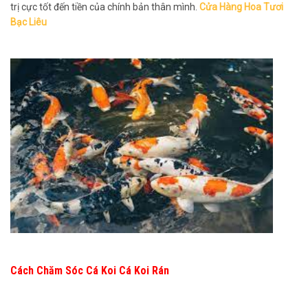
trị cực tốt đến tiền của chính bản thân mình.
Cửa Hàng Hoa Tươi
Bạc Liêu
Cách Chăm Sóc Cá Koi Cá Koi Rán