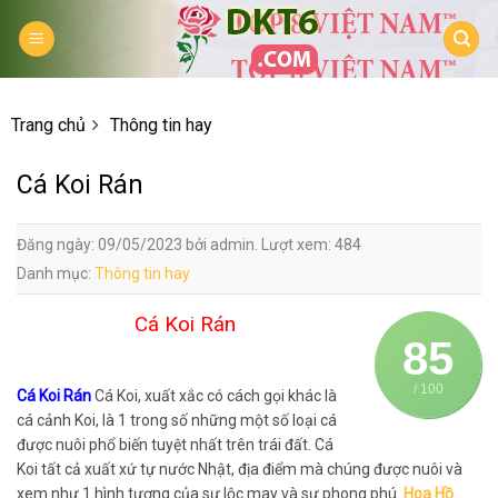
Skip
to
content
Trang chủ
Thông tin hay
Cá Koi Rán
Đăng ngày: 09/05/2023 bởi admin. Lượt xem: 484
Danh mục:
Thông tin hay
Cá Koi Rán
85
/ 100
Cá Koi Rán
Cá Koi, xuất xắc có cách gọi khác là
cá cảnh Koi, là 1 trong số những một số loại cá
được nuôi phổ biến tuyệt nhất trên trái đất. Cá
Koi tất cả xuất xứ tự nước Nhật, địa điểm mà chúng được nuôi và
xem như 1 hình tượng của sự lộc may và sự phong phú.
Hoa Hồ