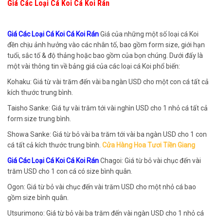
Giá Các Loại Cá Koi Cá Koi Rán
Giá Các Loại Cá Koi Cá Koi Rán
Giá của những một số loại cá Koi
đền chịu ảnh hưởng vào các nhân tố, bao gồm form size, giới hạn
tuổi, sắc tố & độ thảng hoặc bao gồm của bọn chúng. Dưới đấy là
một vài thông tin về bảng giá của các loại cá Koi phổ biến:
Kohaku: Giá từ vài trăm đến vài ba ngàn USD cho một con cá tất cả
kích thước trung bình.
Taisho Sanke: Giá tự vài trăm tới vài nghìn USD cho 1 nhỏ cá tất cả
form size trung bình.
Showa Sanke: Giá từ bỏ vài ba trăm tới vài ba ngàn USD cho 1 con
cá tất cả kích thước trung bình.
Cửa Hàng Hoa Tươi Tiền Giang
Giá Các Loại Cá Koi Cá Koi Rán
Chagoi: Giá từ bỏ vài chục đến vài
trăm USD cho 1 con cá có size bình quân.
Ogon: Giá từ bỏ vài chục đến vài trăm USD cho một nhỏ cá bao
gồm size bình quân.
Utsurimono: Giá từ bỏ vài ba trăm đến vài ngàn USD cho 1 nhỏ cá