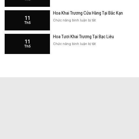
Hoa
Tại
Khai
Bắc
Hoa Khai Trương Cửa Hàng Tại Bắc Kạn
Trương
Kạn
11
Cửa
ở
Chức năng bình luận bị tắt
Th5
Hàng
Hoa
Tại
Khai
Bạc
Hoa Tươi Khai Trương Tại Bạc Liêu
Trương
Liêu
11
Cửa
ở
Chức năng bình luận bị tắt
Th5
Hàng
Hoa
Tại
Tươi
Bắc
Khai
Kạn
Trương
Tại
Bạc
Liêu