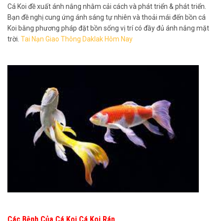
Cá Koi đề xuất ánh nắng nhằm cải cách và phát triển & phát triển.
Bạn đề nghị cung ứng ánh sáng tự nhiên và thoải mái đến bồn cá
Koi bằng phương pháp đặt bồn sống vị trí có đầy đủ ánh nắng mặt
trời.
Tai Nạn Giao Thông Daklak Hôm Nay
Các Bệnh Của Cá Koi Cá Koi Rán