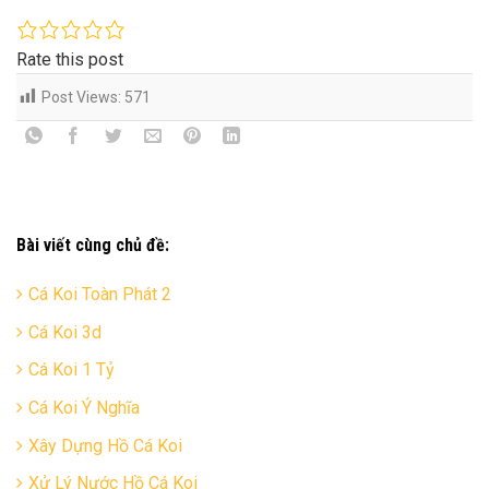
Rate this post
Post Views:
571
Bài viết cùng chủ đề:
Cá Koi Toàn Phát 2
Cá Koi 3d
Cá Koi 1 Tỷ
Cá Koi Ý Nghĩa
Xây Dựng Hồ Cá Koi
Xử Lý Nước Hồ Cá Koi