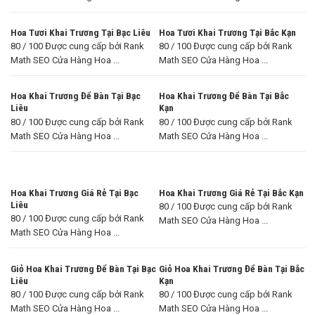
Hoa Tươi Khai Trương Tại Bạc Liêu
Hoa Tươi Khai Trương Tại Bắc Kạn
80 / 100 Được cung cấp bởi Rank
80 / 100 Được cung cấp bởi Rank
Math SEO Cửa Hàng Hoa ...
Math SEO Cửa Hàng Hoa ...
Hoa Khai Trương Để Bàn Tại Bạc
Hoa Khai Trương Để Bàn Tại Bắc
Liêu
Kạn
80 / 100 Được cung cấp bởi Rank
80 / 100 Được cung cấp bởi Rank
Math SEO Cửa Hàng Hoa ...
Math SEO Cửa Hàng Hoa ...
Hoa Khai Trương Giá Rẻ Tại Bạc
Hoa Khai Trương Giá Rẻ Tại Bắc Kạn
Liêu
80 / 100 Được cung cấp bởi Rank
80 / 100 Được cung cấp bởi Rank
Math SEO Cửa Hàng Hoa ...
Math SEO Cửa Hàng Hoa ...
Giỏ Hoa Khai Trương Để Bàn Tại Bạc
Giỏ Hoa Khai Trương Để Bàn Tại Bắc
Liêu
Kạn
80 / 100 Được cung cấp bởi Rank
80 / 100 Được cung cấp bởi Rank
Math SEO Cửa Hàng Hoa ...
Math SEO Cửa Hàng Hoa ...