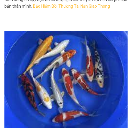
bản thân mình.
Bảo Hiểm Bồi Thường Tai Nạn Giao Thông