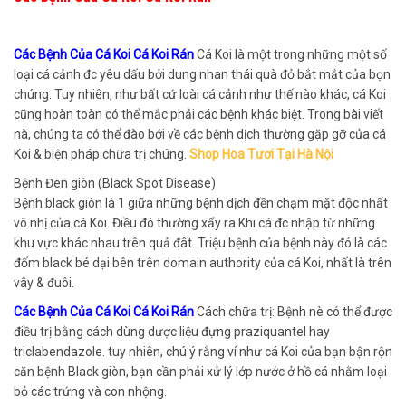
Các Bệnh Của Cá Koi Cá Koi Rán
Cá Koi là một trong những một số
loại cá cảnh đc yêu dấu bởi dung nhan thái quà đỏ bắt mắt của bọn
chúng. Tuy nhiên, như bất cứ loài cá cảnh như thế nào khác, cá Koi
cũng hoàn toàn có thể mắc phải các bệnh khác biệt. Trong bài viết
nà, chúng ta có thể đào bới về các bệnh dịch thường gặp gỡ của cá
Koi & biện pháp chữa trị chúng.
Shop Hoa Tươi Tại Hà Nội
Bệnh Đen giòn (Black Spot Disease)
Bệnh black giòn là 1 giữa những bệnh dịch đền chạm mặt độc nhất
vô nhị của cá Koi. Điều đó thường xẩy ra Khi cá đc nhập từ những
khu vực khác nhau trên quả đât. Triệu bệnh của bệnh này đó là các
đốm black bé dại bên trên domain authority của cá Koi, nhất là trên
vây & đuôi.
Các Bệnh Của Cá Koi Cá Koi Rán
Cách chữa trị: Bệnh nè có thể được
điều trị bằng cách dùng dược liệu đựng praziquantel hay
triclabendazole. tuy nhiên, chú ý rằng ví như cá Koi của bạn bận rộn
căn bệnh Black giòn, bạn cần phải xử lý lớp nước ở hồ cá nhằm loại
bỏ các trứng và con nhộng.