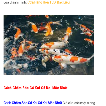
của chính mình.
Cửa Hàng Hoa Tươi Bạc Liêu
Cách Chăm Sóc Cá Koi Cá Koi Mắc Nhất
Cách Chăm Sóc Cá Koi Cá Koi Mắc Nhất
Giá của các một trong