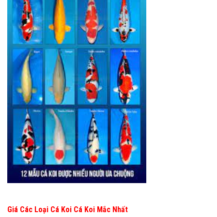
Giá Các Loại Cá Koi Cá Koi Mắc Nhất