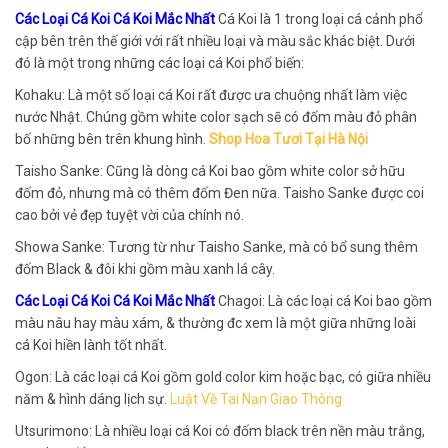
Các Loại Cá Koi Cá Koi Mắc Nhất
Cá Koi là 1 trong loại cá cảnh phổ
cập bên trên thế giới với rất nhiều loại và màu sắc khác biệt. Dưới
đó là một trong những các loại cá Koi phổ biến:
Kohaku: Là một số loại cá Koi rất được ưa chuộng nhất làm việc
nước Nhật. Chúng gồm white color sạch sẽ có đốm màu đỏ phân
bố những bên trên khung hình.
Shop Hoa Tươi Tại Hà Nội
Taisho Sanke: Cũng là dòng cá Koi bao gồm white color sở hữu
đốm đỏ, nhưng mà có thêm đốm Đen nữa. Taisho Sanke được coi
cao bởi vẻ đẹp tuyệt vời của chính nó.
Showa Sanke: Tương từ như Taisho Sanke, mà có bổ sung thêm
đốm Black & đôi khi gồm màu xanh lá cây.
Các Loại Cá Koi Cá Koi Mắc Nhất
Chagoi: Là các loại cá Koi bao gồm
màu nâu hay màu xám, & thường đc xem là một giữa những loài
cá Koi hiền lành tốt nhất.
Ogon: Là các loại cá Koi gồm gold color kim hoặc bạc, có giữa nhiều
năm & hình dáng lịch sự.
Luật Về Tai Nạn Giao Thông
Utsurimono: Là nhiều loại cá Koi có đốm black trên nền màu trắng,