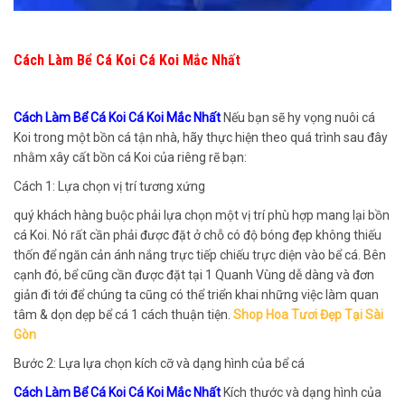
Cách Làm Bể Cá Koi Cá Koi Mắc Nhất
Cách Làm Bể Cá Koi Cá Koi Mắc Nhất
Nếu bạn sẽ hy vọng nuôi cá
Koi trong một bồn cá tận nhà, hãy thực hiện theo quá trình sau đây
nhằm xây cất bồn cá Koi của riêng rẽ bạn:
Cách 1: Lựa chọn vị trí tương xứng
quý khách hàng buộc phải lựa chọn một vị trí phù hợp mang lại bồn
cá Koi. Nó rất cần phải được đặt ở chỗ có độ bóng đẹp không thiếu
thốn để ngăn cản ánh nắng trực tiếp chiếu trực diện vào bể cá. Bên
cạnh đó, bể cũng cần được đặt tại 1 Quanh Vùng dễ dàng và đơn
giản đi tới để chúng ta cũng có thể triển khai những việc làm quan
tâm & dọn dẹp bể cá 1 cách thuận tiện.
Shop Hoa Tươi Đẹp Tại Sài
Gòn
Bước 2: Lựa lựa chọn kích cỡ và dạng hình của bể cá
Cách Làm Bể Cá Koi Cá Koi Mắc Nhất
Kích thước và dạng hình của