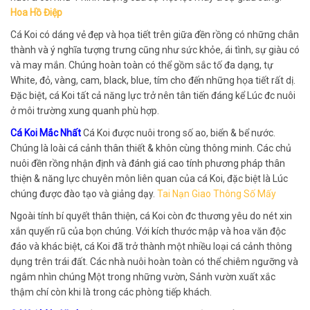
Hoa Hồ Điệp
Cá Koi có dáng vẻ đẹp và họa tiết trên giữa đền rồng có những chân
thành và ý nghĩa tượng trưng cũng như sức khỏe, ái tình, sự giàu có
và may mắn. Chúng hoàn toàn có thể gồm sắc tố đa dạng, tự
White, đỏ, vàng, cam, black, blue, tím cho đến những họa tiết rất dị.
Đặc biệt, cá Koi tất cả năng lực trở nên tân tiến đáng kể Lúc đc nuôi
ở môi trường xung quanh phù hợp.
Cá Koi Mắc Nhất
Cá Koi được nuôi trong số ao, biển & bể nước.
Chúng là loài cá cảnh thân thiết & khôn cùng thông minh. Các chủ
nuôi đền rồng nhận định và đánh giá cao tính phương pháp thân
thiện & năng lực chuyên môn liên quan của cá Koi, đặc biệt là Lúc
chúng được đào tạo và giảng dạy.
Tai Nạn Giao Thông Số Mấy
Ngoài tính bí quyết thân thiện, cá Koi còn đc thương yêu do nét xin
xắn quyến rũ của bọn chúng. Với kích thước mập và hoa văn độc
đáo và khác biệt, cá Koi đã trở thành một nhiều loại cá cảnh thông
dụng trên trái đất. Các nhà nuôi hoàn toàn có thể chiêm ngưỡng và
ngắm nhìn chúng Một trong những vườn, Sảnh vườn xuất xắc
thậm chí còn khi là trong các phòng tiếp khách.