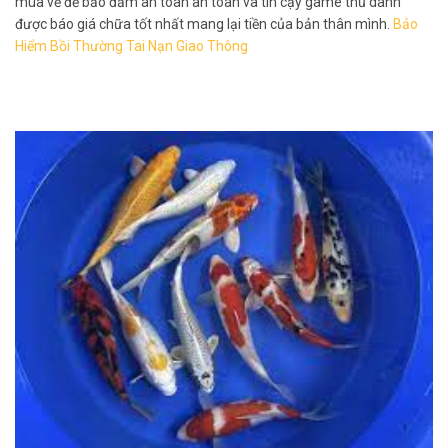
mua về để bảo đảm an toàn an toàn và tin cậy game thủ dành
được báo giá chữa tốt nhất mang lại tiền của bản thân mình.
Bảo
Hiểm Bồi Thường Tai Nạn Giao Thông