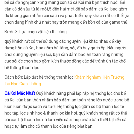
bể cá đề nghị cân xứng mang con số cá Koi mà bạn thích nuôi. Bể
cần có độ sâu từ là một,5 đến hai mét để bảo đảm cá Koi bao gồm
đủ không gian nhằm cải cách và phát triển. quý khách rất có thể lựa
chọn dạng hình chữ nhật hay tròn mang đến bồn cá của game thủ.
Bước 3: Lựa chọn vật liệu thi công
quý khách rất có thể sử dụng các nguyên liệu khác nhau để xây
dựng bồn cá Koi, bao gồm bê tông, sỏi, đá hay gạch ốp. Nếu người
chơi dùng nguyên liệu sỏi, bạn cần đảm bảo an toàn rằng những
cục sỏi đc chọn bao gồm kích thước đồng các để tránh ùn tắc khối
hệ thống thanh lọc.
Cách bốn: Lắp đặt hệ thống thanh lọc
Khám Nghiệm Hiện Trường
Tai Nạn Giao Thông
Cá Koi Mắc Nhất
Quý khách hàng phải lắp ráp hệ thống lọc cho bể
cá Koi của bản thân nhằm bảo đảm an toàn rằng lớp nước trong bể
luôn luôn được sạch và tươi. Hệ thống lọc gồm có bộ thanh lọc tê
học tập, lọc sinh học & thanh lọc kia hơi. quý khách hàng rất có thể
cài các bộ thanh lọc nà làm việc các shop chào bán thiết bị biển cá
hoặc tự làm cho cỗ thanh lọc của riêng biệt bạn.