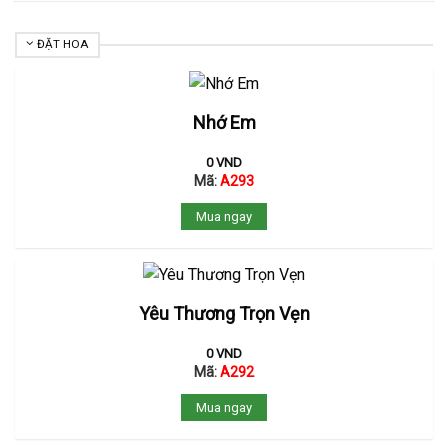
ĐẶT HOA
Nhớ Em
0
VND
Mã:
A293
Mua ngay
Yêu Thương Trọn Vẹn
0
VND
Mã:
A292
Mua ngay