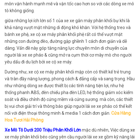
môn vận hành mạnh mẽ và vận tốc cao hơn so với các dòng xe mô
tô không giống.
giữa những lợi ích lớn số 1 của xe xe gắn máy phân khối bự khi là
khả năng vượt mặt những di động khó khăn. Với hệ thống treo và
bánh xe phệ, xe cộ xe máy phân khối phệ rất có thể vượt mặt
những con đường đèo, đường gập ghềnh 1 cách đơn giản và dễ
dàng. Vấn đề này góp tăng năng lực chuyên môn di chuyển của
người lái xe xe pháo & cũng mở ra cụm thời cơ mày mò cho người
yêu dấu đi du lịch bởi xe cộ xe máy.
Dường như, xe cộ xe máy phân khối mập còn có thiết kế trẻ trung
và tràn đầy năng lượng, phong cách & đẳng cấp và sang trọng. Hầu
như những dòng xe được thiết bị các tính năng tiện lợi, như hệ
thống phanh ABS, đèn chiếu pha đèn LED, hệ thống giảm xóc kiểm
soát và điều chỉnh độ cứng mềm và cứng sương. mà còn, các thiết
bị vui chơi giải trí và thông báo giúp người lái xe xe pháo có thể kết
nối với điện thoại thông minh & media 1 cách đơn giản.
Cửa Hàng
Hoa Tươi Hải Phòng
Xe Mô Tô Dưới 200 Triệu Phân Khối Lớn
mặc dù nhiên, Việc dùng xe
xe máy phân khối béo cũng yên cầu người lái xe xe gồm kỹ năng lái