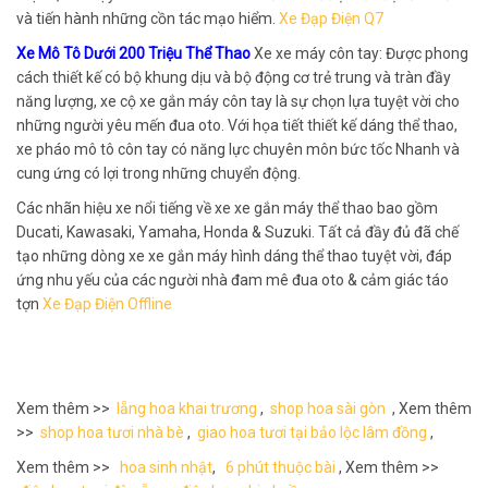
và tiến hành những cồn tác mạo hiểm.
Xe Đạp Điện Q7
Xe Mô Tô Dưới 200 Triệu Thể Thao
Xe xe máy côn tay: Được phong
cách thiết kế có bộ khung dịu và bộ động cơ trẻ trung và tràn đầy
năng lượng, xe cộ xe gắn máy côn tay là sự chọn lựa tuyệt vời cho
những người yêu mến đua oto. Với họa tiết thiết kế dáng thể thao,
xe pháo mô tô côn tay có năng lực chuyên môn bức tốc Nhanh và
cung ứng có lợi trong những chuyển động.
Các nhãn hiệu xe nổi tiếng về xe xe gắn máy thể thao bao gồm
Ducati, Kawasaki, Yamaha, Honda & Suzuki. Tất cả đầy đủ đã chế
tạo những dòng xe xe gắn máy hình dáng thể thao tuyệt vời, đáp
ứng nhu yếu của các người nhà đam mê đua oto & cảm giác táo
tợn
Xe Đạp Điện Offline
Xem thêm >>
lẵng hoa khai trương
,
shop hoa sài gòn
, Xem thêm
>>
shop hoa tươi nhà bè
,
giao hoa tươi tại bảo lộc lâm đồng
,
Xem thêm >>
hoa sinh nhật
,
6 phút thuộc bài
, Xem thêm >>