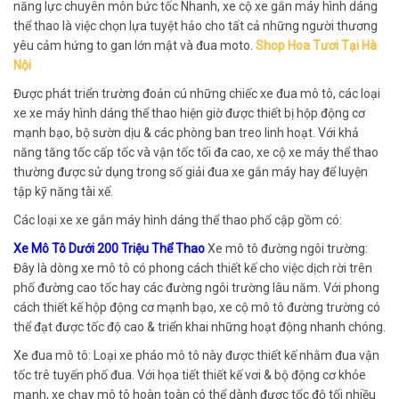
năng lực chuyên môn bức tốc Nhanh, xe cộ xe gắn máy hình dáng
thể thao là việc chọn lựa tuyệt hảo cho tất cả những người thương
yêu cảm hứng to gan lớn mật và đua moto.
Shop Hoa Tươi Tại Hà
Nội
Được phát triển trường đoản cú những chiếc xe đua mô tô, các loại
xe xe máy hình dáng thể thao hiện giờ được thiết bị hộp động cơ
mạnh bạo, bộ sườn dịu & các phòng ban treo linh hoạt. Với khả
năng tăng tốc cấp tốc và vận tốc tối đa cao, xe cộ xe máy thể thao
thường được sử dụng trong số giải đua xe gắn máy hay để luyện
tập kỹ năng tài xế.
Các loại xe xe gắn máy hình dáng thể thao phổ cập gồm có:
Xe Mô Tô Dưới 200 Triệu Thể Thao
Xe mô tô đường ngôi trường:
Đây là dòng xe mô tô có phong cách thiết kế cho việc dịch rời trên
phố đường cao tốc hay các đường ngôi trường lâu năm. Với phong
cách thiết kế hộp động cơ mạnh bạo, xe cộ mô tô đường trường có
thể đạt được tốc độ cao & triển khai những hoạt động nhanh chóng.
Xe đua mô tô: Loại xe pháo mô tô này được thiết kế nhằm đua vận
tốc trê tuyến phố đua. Với họa tiết thiết kế vơi & bộ động cơ khỏe
mạnh, xe chạy mô tô hoàn toàn có thể dành được tốc độ tối nhiều