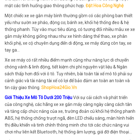
mặt các tình huống giao thông phức hợp.
Đặt Hoa Công Nghệ
Một chiếc xe xe gắn máy bình thường gồm có các phòng ban thiết
yếu như sườn xe pháo, động cơ, bánh xe, khối hệ thống đeo & hệ
thống phanh. Tùy vào mục tiêu dùng, có tương đối nhiều mẫu xe xe
gắn máy không giống nhau như xe hình dáng thể thao, xe phân
khối phệ, xe cộ chuyên dụng đến di động, xe máy dùng côn tay, xe
tay ga…
Xe xe máy có rất nhiều điểm mạnh cũng như năng lực di chuyển
chóng vánh & linh động, tiết kiệm chi phí nguyên vật liệu & Ngân
sách thấp hơn đối với ô tô. Tuy nhiên, bài toán tài xế mô tô phải sự
cảnh giác và tài năng tài xế có lợi để bảo đảm an toàn an toàn và
tin cậy giao thông.
ShopHoa24Gio.Vn
Giới Thiệu Xe Mô Tô Dưới 200 Triệu
Với sự cải cách và phát triển
của công nghệ, các hãng xe xe gắn máy càng ngày càng cách tân
và tăng cấp chức năng của xe, trường đoản cú khối hệ thống phanh
ABS, hệ thống chống trượt ngã, đèn LED chiếu sáng, màn hình hiển
thị điều khiển và tinh chỉnh thông minh cho tới các chức năng vui
chơi như liên kết Bluetooth, hệ thống âm lượng, giá đỡ điện thoại…