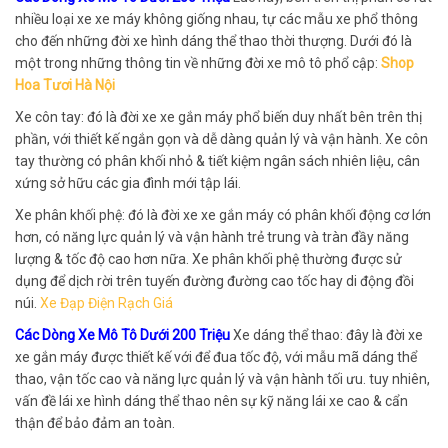
nhiều loại xe xe máy không giống nhau, tự các mẫu xe phổ thông
cho đến những đời xe hình dáng thể thao thời thượng. Dưới đó là
một trong những thông tin về những đời xe mô tô phổ cập:
Shop
Hoa Tươi Hà Nội
Xe côn tay: đó là đời xe xe gắn máy phổ biến duy nhất bên trên thị
phần, với thiết kế ngắn gọn và dễ dàng quản lý và vận hành. Xe côn
tay thường có phân khối nhỏ & tiết kiệm ngân sách nhiên liệu, cân
xứng sở hữu các gia đình mới tập lái.
Xe phân khối phệ: đó là đời xe xe gắn máy có phân khối động cơ lớn
hơn, có năng lực quản lý và vận hành trẻ trung và tràn đầy năng
lượng & tốc độ cao hơn nữa. Xe phân khối phệ thường được sử
dụng để dịch rời trên tuyến đường đường cao tốc hay di động đồi
núi.
Xe Đạp Điện Rạch Giá
Các Dòng Xe Mô Tô Dưới 200 Triệu
Xe dáng thể thao: đây là đời xe
xe gắn máy được thiết kế với để đua tốc độ, với mẫu mã dáng thể
thao, vận tốc cao và năng lực quản lý và vận hành tối ưu. tuy nhiên,
vấn đề lái xe hình dáng thể thao nên sự kỹ năng lái xe cao & cẩn
thận để bảo đảm an toàn.