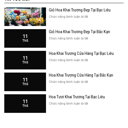
Giỏ Hoa Khai Trương Đẹp Tại Bạc Liêu
ở
Chức năng bình luận bị tắt
Giỏ
Hoa
Giỏ Hoa Khai Trương Đẹp Tại Bắc Kạn
Khai
11
Trương
ở
Chức năng bình luận bị tắt
Th5
Đẹp
Giỏ
Tại
Hoa
Bạc
Hoa Khai Trương Cửa Hàng Tại Bạc Liêu
Khai
Liêu
11
Trương
ở
Chức năng bình luận bị tắt
Th5
Đẹp
Hoa
Tại
Khai
Bắc
Hoa Khai Trương Cửa Hàng Tại Bắc Kạn
Trương
Kạn
11
Cửa
ở
Chức năng bình luận bị tắt
Th5
Hàng
Hoa
Tại
Khai
Bạc
Hoa Tươi Khai Trương Tại Bạc Liêu
Trương
Liêu
11
Cửa
ở
Chức năng bình luận bị tắt
Th5
Hàng
Hoa
Tại
Tươi
Bắc
Khai
Kạn
Trương
Tại