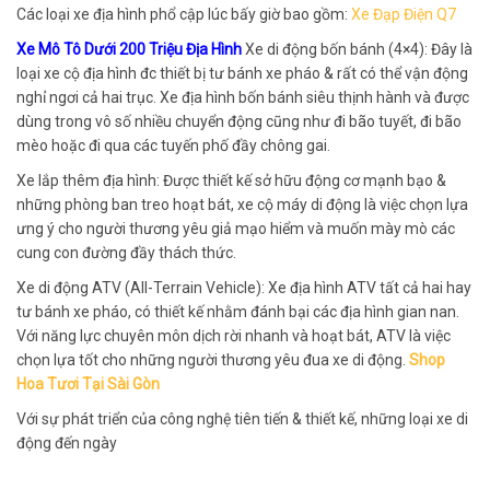
Các loại xe địa hình phổ cập lúc bấy giờ bao gồm:
Xe Đạp Điện Q7
Xe Mô Tô Dưới 200 Triệu Địa Hình
Xe di động bốn bánh (4×4): Đây là
loại xe cộ địa hình đc thiết bị tư bánh xe pháo & rất có thể vận động
nghỉ ngơi cả hai trục. Xe địa hình bốn bánh siêu thịnh hành và được
dùng trong vô số nhiều chuyển động cũng như đi bão tuyết, đi bão
mèo hoặc đi qua các tuyến phố đầy chông gai.
Xe lắp thêm địa hình: Được thiết kế sở hữu động cơ mạnh bạo &
những phòng ban treo hoạt bát, xe cộ máy di động là việc chọn lựa
ưng ý cho người thương yêu giả mạo hiểm và muốn mày mò các
cung con đường đầy thách thức.
Xe di động ATV (All-Terrain Vehicle): Xe địa hình ATV tất cả hai hay
tư bánh xe pháo, có thiết kế nhằm đánh bại các địa hình gian nan.
Với năng lực chuyên môn dịch rời nhanh và hoạt bát, ATV là việc
chọn lựa tốt cho những người thương yêu đua xe di động.
Shop
Hoa Tươi Tại Sài Gòn
Với sự phát triển của công nghệ tiên tiến & thiết kế, những loại xe di
động đến ngày