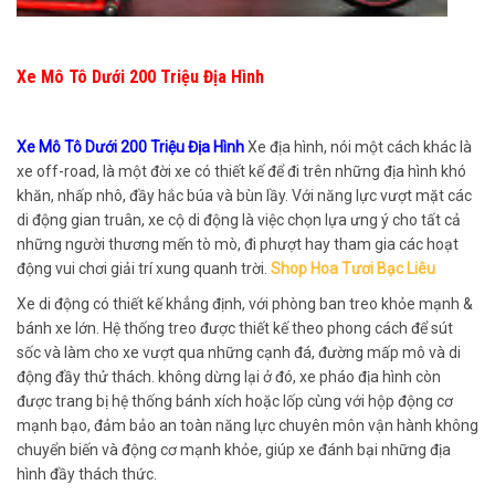
Xe Mô Tô Dưới 200 Triệu Địa Hình
Xe Mô Tô Dưới 200 Triệu Địa Hình
Xe địa hình, nói một cách khác là
xe off-road, là một đời xe có thiết kế để đi trên những địa hình khó
khăn, nhấp nhô, đầy hắc búa và bùn lầy. Với năng lực vượt mặt các
di động gian truân, xe cộ di động là việc chọn lựa ưng ý cho tất cả
những người thương mến tò mò, đi phượt hay tham gia các hoạt
động vui chơi giải trí xung quanh trời.
Shop Hoa Tươi Bạc Liêu
Xe di động có thiết kế khẳng định, với phòng ban treo khỏe mạnh &
bánh xe lớn. Hệ thống treo được thiết kế theo phong cách để sút
sốc và làm cho xe vượt qua những cạnh đá, đường mấp mô và di
động đầy thử thách. không dừng lại ở đó, xe pháo địa hình còn
được trang bị hệ thống bánh xích hoặc lốp cùng với hộp động cơ
mạnh bạo, đảm bảo an toàn năng lực chuyên môn vận hành không
chuyển biến và động cơ mạnh khỏe, giúp xe đánh bại những địa
hình đầy thách thức.