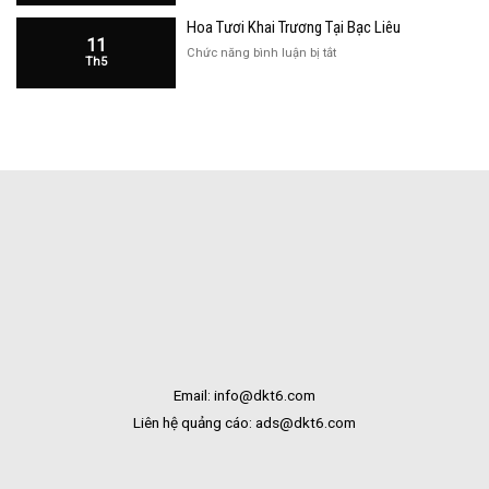
Khai
Bạc
Hoa Tươi Khai Trương Tại Bạc Liêu
Trương
Liêu
11
Cửa
ở
Chức năng bình luận bị tắt
Th5
Hàng
Hoa
Tại
Tươi
Bắc
Khai
Kạn
Trương
Tại
Bạc
Liêu
Email: info@dkt6.com
Liên hệ quảng cáo: ads@dkt6.com