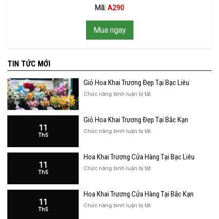
Mã:
A290
Mua ngay
TIN TỨC MỚI
Giỏ Hoa Khai Trương Đẹp Tại Bạc Liêu
ở
Chức năng bình luận bị tắt
Giỏ
Hoa
Giỏ Hoa Khai Trương Đẹp Tại Bắc Kạn
Khai
11
Trương
ở
Chức năng bình luận bị tắt
Th5
Đẹp
Giỏ
Tại
Hoa
Bạc
Hoa Khai Trương Cửa Hàng Tại Bạc Liêu
Khai
Liêu
11
Trương
ở
Chức năng bình luận bị tắt
Th5
Đẹp
Hoa
Tại
Khai
Bắc
Hoa Khai Trương Cửa Hàng Tại Bắc Kạn
Trương
Kạn
11
Cửa
ở
Chức năng bình luận bị tắt
Th5
Hàng
Hoa
Tại