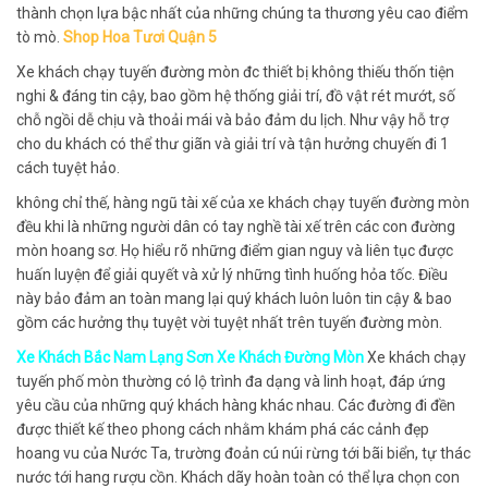
thành chọn lựa bậc nhất của những chúng ta thương yêu cao điểm
tò mò.
Shop Hoa Tươi Quận 5
Xe khách chạy tuyến đường mòn đc thiết bị không thiếu thốn tiện
nghi & đáng tin cậy, bao gồm hệ thống giải trí, đồ vật rét mướt, số
chỗ ngồi dễ chịu và thoải mái và bảo đảm du lịch. Như vậy hỗ trợ
cho du khách có thể thư giãn và giải trí và tận hưởng chuyến đi 1
cách tuyệt hảo.
không chỉ thế, hàng ngũ tài xế của xe khách chạy tuyến đường mòn
đều khi là những người dân có tay nghề tài xế trên các con đường
mòn hoang sơ. Họ hiểu rõ những điểm gian nguy và liên tục được
huấn luyện để giải quyết và xử lý những tình huống hỏa tốc. Điều
này bảo đảm an toàn mang lại quý khách luôn luôn tin cậy & bao
gồm các hưởng thụ tuyệt vời tuyệt nhất trên tuyến đường mòn.
Xe Khách Bắc Nam Lạng Sơn Xe Khách Đường Mòn
Xe khách chạy
tuyến phố mòn thường có lộ trình đa dạng và linh hoạt, đáp ứng
yêu cầu của những quý khách hàng khác nhau. Các đường đi đền
được thiết kế theo phong cách nhằm khám phá các cảnh đẹp
hoang vu của Nước Ta, trường đoản cú núi rừng tới bãi biển, tự thác
nước tới hang rượu cồn. Khách dãy hoàn toàn có thể lựa chọn con