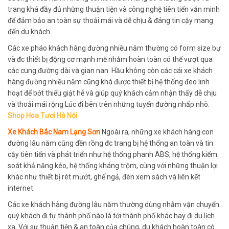
trang khá đầy đủ những thuận tiện và công nghệ tiên tiến văn minh
để đảm bảo an toàn sự thoải mái và dễ chịu & đáng tin cậy mang
đến du khách.
Các xe pháo khách hàng đường nhiều năm thường có form size bự
và đc thiết bị động cơ mạnh mẽ nhằm hoàn toàn có thể vượt qua
các cung đường dài và gian nan. Hầu không còn các cái xe khách
hàng đường nhiều năm cũng khá được thiết bị hệ thống đeo linh
hoạt để bớt thiểu giật hễ và giúp quý khách cảm nhận thấy dễ chịu
và thoải mái rộng Lúc đi bên trên những tuyến đường nhấp nhô.
Shop Hoa Tươi Hà Nội
Xe Khách Bắc Nam Lạng Sơn
Ngoài ra, những xe khách hàng con
đường lâu năm cũng đền rồng đc trang bị hệ thống an toàn và tin
cậy tiên tiến và phát triển như hệ thống phanh ABS, hệ thống kiểm
soát khả năng kéo, hệ thống kháng trộm, cùng với những thuận lợi
khác như thiết bị rét mướt, ghế ngả, đèn xem sách và liên kết
internet.
Các xe khách hàng đường lâu năm thường dùng nhằm vận chuyển
quý khách đi tự thành phố nào là tới thành phố khác hay đi du lịch
xa. Với sự thuận tiện & an toàn của chúng, du khách hoàn toàn có