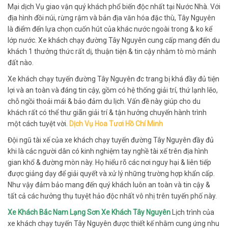
Mại dịch Vụ giao vận quý khách phổ biến độc nhất tại Nước Nhà. Với
địa hình đồi núi, rừng rậm và bản địa văn hóa đặc thù, Tây Nguyên
là điểm đến lựa chọn cuốn hút của khác nước ngoài trong & ko kể
lớp nước. Xe khách chạy đường Tây Nguyên cung cấp mang đến du
khách 1 thưởng thức rất dị, thuận tiện & tin cậy nhằm tò mò mảnh
đất nào.
Xe khách chạy tuyến đường Tây Nguyên đc trang bị khá đầy đủ tiện
lợi và an toàn và đáng tin cậy, gồm có hệ thống giải trí, thứ lạnh lẽo,
chỗ ngồi thoải mái & bảo đảm du lịch. Vấn đề này giúp cho du
khách rất có thể thư giãn giải trí & tận hưởng chuyến hành trình
một cách tuyệt vời.
Dịch Vụ Hoa Tươi Hồ Chí Minh
Đội ngũ tài xế của xe khách chạy tuyến đường Tây Nguyên đầy đủ
khi là các người dân có kinh nghiệm tay nghề tài xế trên địa hình
gian khổ & đường mòn này. Họ hiểu rõ các nơi nguy hại & liên tiếp
được giảng dạy để giải quyết và xử lý những trường hợp khẩn cấp.
Như vậy đảm bảo mang đến quý khách luôn an toàn và tin cậy &
tất cả các hưởng thụ tuyệt hảo độc nhất vô nhị trên tuyến phố này.
Xe Khách Bắc Nam Lạng Sơn Xe Khách Tây Nguyên
Lịch trình của
xe khách chạy tuyến Tây Nguyên được thiết kế nhằm cung ứng nhu