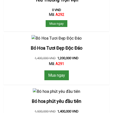
0
VND
Mã:
A292
Mua ngay
Bó Hoa Tươi Đẹp Độc Đáo
1,400,000
VND
1,200,000
VND
Mã:
A291
Mua ngay
Bó hoa phút yêu đầu tiên
1,500,000
VND
1,400,000
VND