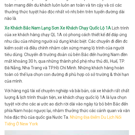
toàn mang đến du khách luôn luôn an toàn và tin cậy và có các
thưởng thức tuyệt hảo độc nhất vô nhị bên trên tuyến đường dài
nào là.
Xe Khách Bắc Nam Lạng Sơn Xe Khách Chạy Quốc Lộ 1A
Lịch trình
của xe khách hàng chạy QL 1A có phong cách thiết kế để đáp ứng
nhu cầu của những người sử dụng khác biệt. Các chuyến đi đền đc
kiểm soát và điều chỉnh nhằm cân xứng mang lộ trình của người
tiêu dùng. Chuyến đi trường đoản cú bên Bắc đến hướng Nam đền
mất khoảng 30 h, qua những thành phố phệ như thủ đô, Huế, TP.
Đà Nẵng, Nha Trang và TP.Hồ Chí Minh. Những khách hàng hoàn
toàn có thể lựa chọn con đường đi phù hợp có sở trường & thời hạn
của mình.
Với hàng ngũ tài xế chuyên nghiệp và bài bản, cái xe khách rất chất
lượng & lịch trình thuận tiện, xe khách chạy quốc lộ 1A là lựa chọn
tuyệt vời cho các ai ước ao dịch rời dài vào ngày từ bỏ bên Bắc đến
phía Nam hoặc ngược lại, nhằm thưởng thức các cảnh quan và văn
hóa đặc thù của quốc gia Nước Ta.
Những Địa Điểm Du Lịch Nổi
Tiếng Ở New York