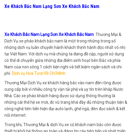
Xe Khách Bắc Nam Lạng Sơn Xe Khách Bắc Nam
Xe Khách Bắc Nam Lạng Sơn Xe Khách Bắc Nam
Thương Mại &
Dịch Vụ xe pháo khách bắc nam là một trong những trong số
những dịch vụ luân chuyển hành khách thịnh hành độc nhất vô nhị
tại Việt Nam. Với dịch vụ mà chúng ta đang đề cập, người sử dụng
có thể di chuyển giữa những địa điểm sinh hoạt bên Bắc và phía
Nam của non sông 1 cách tiện nghi và tiết kiệm ngân sách và chi
phí.
Dịch vụ Hoa Tươi Hồ Chí Minh
Thương Mại Dịch Vụ xe khách hàng bắc vào nam đền rồng được
cung cấp bởi vì nhiều công ty vận tải phệ và uy tín trên khắp Nước
Nhà. Các xe pháo khách hàng được sử dụng thông thường là
những cái thế hệ xe mới, đc vũ trang khá đầy đủ những thuận tiện &
công nghệ tiên tiến hiện đại auto lạnh, ghế ngả, đèn đọc sách & kết
nối internet.
Trong khi, Thương Mại & dịch Vụ xe cộ khách nam bắc còn được
thiết bị khối hệ thống an toàn và đáng tin cậy tiên tiến và phát triển