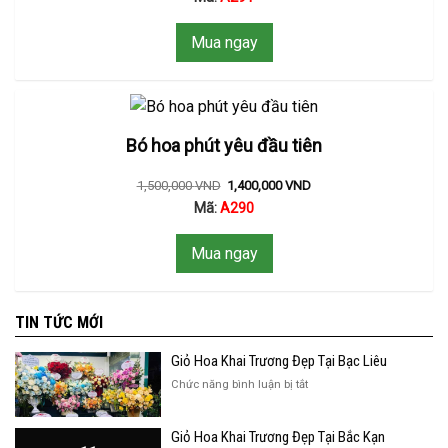
Mua ngay
Bó hoa phút yêu đầu tiên
1,500,000
VND
1,400,000
VND
Mã:
A290
Mua ngay
TIN TỨC MỚI
Giỏ Hoa Khai Trương Đẹp Tại Bạc Liêu
ở
Chức năng bình luận bị tắt
Giỏ
Hoa
Giỏ Hoa Khai Trương Đẹp Tại Bắc Kạn
Khai