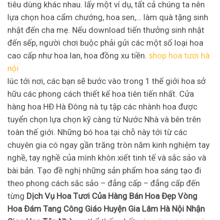
tiêu dùng khác nhau. lấy một ví dụ, tất cả chúng ta nên
lựa chọn hoa cẩm chướng, hoa sen,… làm quà tặng sinh
nhật đến cha mẹ. Nếu download tiến thưởng sinh nhật
đến sếp, người chơi buộc phải gửi các một số loại hoa
cao cấp như hoa lan, hoa đồng xu tiền.
shop hoa tươi hà
nội
lúc tới nơi, các bạn sẽ bước vào trong 1 thế giới hoa sở
hữu các phong cách thiết kế hoa tiên tiến nhất. Cửa
hàng hoa HĐ Hà Đông nà tụ tập các nhành hoa được
tuyển chọn lựa chọn kỹ càng từ Nước Nhà và bên trên
toàn thế giới. Những bó hoa tại chỗ này tới từ các
chuyên gia có ngay gần trăng tròn năm kinh nghiệm tay
nghề, tay nghề của mình khôn xiết tinh tế và sắc sảo và
bài bản. Tạo đề nghị những sản phẩm hoa sáng tạo đi
theo phong cách sắc sảo – đẳng cấp – đẳng cấp đến
từng
Dịch Vụ Hoa Tươi Của Hàng Bán Hoa Đẹp Vòng
Hoa Đám Tang Công Giáo Huyện Gia Lâm Hà Nội Nhận