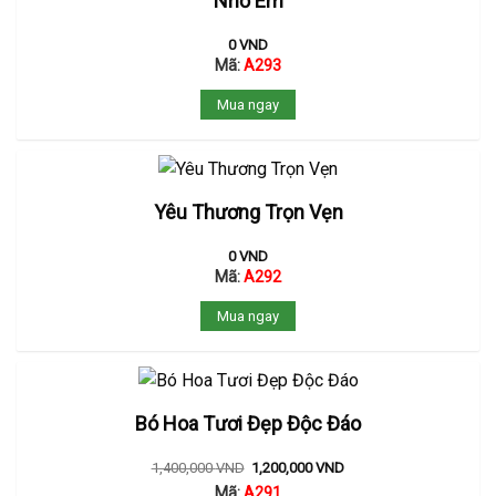
Nhớ Em
0
VND
Mã:
A293
Mua ngay
Yêu Thương Trọn Vẹn
0
VND
Mã:
A292
Mua ngay
Bó Hoa Tươi Đẹp Độc Đáo
1,400,000
VND
1,200,000
VND
Mã:
A291