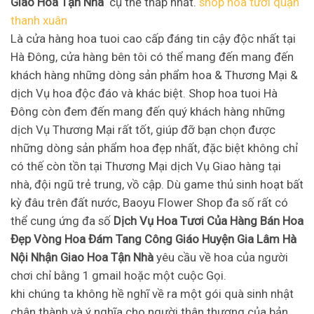
Giao Hoa Tận Nhà
cụ thể thấp nhất.
shop hoa tươi quận
thanh xuân
Là cửa hàng hoa tuoi cao cấp đáng tin cậy độc nhất tại
Hà Đông, cửa hàng bên tôi có thể mang đến mang đến
khách hàng những dòng sản phẩm hoa & Thương Mại &
dịch Vụ hoa độc đáo và khác biệt. Shop hoa tuoi Hà
Đông còn đem đến mang đến quý khách hàng những
dịch Vụ Thương Mại rất tốt, giúp đỡ bạn chọn được
những dòng sản phẩm hoa đẹp nhất, đặc biệt không chỉ
có thế còn tồn tại Thương Mại dịch Vụ Giao hàng tại
nhà, đội ngũ trẻ trung, vồ cập. Dù game thủ sinh hoạt bất
kỳ đâu trên đất nước, Baoyu Flower Shop đa số rất có
thể cung ứng đa số
Dịch Vụ Hoa Tươi Của Hàng Bán Hoa
Đẹp Vòng Hoa Đám Tang Công Giáo Huyện Gia Lâm Hà
Nội Nhận Giao Hoa Tận Nhà
yêu cầu về hoa của người
chơi chỉ bằng 1 gmail hoặc một cuộc Gọi.
khi chúng ta không hề nghĩ về ra một gói quà sinh nhật
chân thành và ý nghĩa cho người thân thương của bản