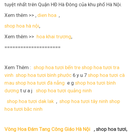
tuyệt nhất trên Quận HĐ Hà Đông của khu phố Hà Nội.
Xem thêm >> ,
dien hoa
,
shop hoa hà nội
,
Xem thêm >>
hoa khai trương
,
=====================
Xem Thêm :
shop hoa tươi bến tre
shop hoa tươi tra
vinh
shop hoa tươi bình phước
6 y u 7
shop hoa tươi cà
mau
shop hoa tươi đà nẵng
e g
shop hoa tươi bình
dương
t ư a j
shop hoa tươi quảng ninh
shop hoa tươi dak lak
,
shop hoa tươi tây ninh
shop
hoa tươi băc ninh
Vòng Hoa Đám Tang Công Giáo Hà Nội
, shop hoa tươi,