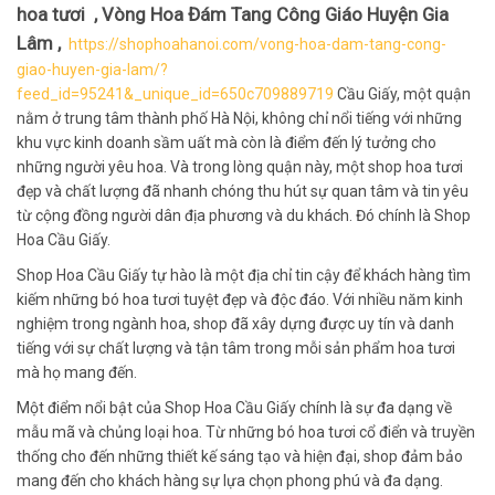
hoa tươi , Vòng Hoa Đám Tang Công Giáo Huyện Gia
Lâm ,
https://shophoahanoi.com/vong-hoa-dam-tang-cong-
giao-huyen-gia-lam/?
feed_id=95241&_unique_id=650c709889719
Cầu Giấy, một quận
nằm ở trung tâm thành phố Hà Nội, không chỉ nổi tiếng với những
khu vực kinh doanh sầm uất mà còn là điểm đến lý tưởng cho
những người yêu hoa. Và trong lòng quận này, một shop hoa tươi
đẹp và chất lượng đã nhanh chóng thu hút sự quan tâm và tin yêu
từ cộng đồng người dân địa phương và du khách. Đó chính là Shop
Hoa Cầu Giấy.
Shop Hoa Cầu Giấy tự hào là một địa chỉ tin cậy để khách hàng tìm
kiếm những bó hoa tươi tuyệt đẹp và độc đáo. Với nhiều năm kinh
nghiệm trong ngành hoa, shop đã xây dựng được uy tín và danh
tiếng với sự chất lượng và tận tâm trong mỗi sản phẩm hoa tươi
mà họ mang đến.
Một điểm nổi bật của Shop Hoa Cầu Giấy chính là sự đa dạng về
mẫu mã và chủng loại hoa. Từ những bó hoa tươi cổ điển và truyền
thống cho đến những thiết kế sáng tạo và hiện đại, shop đảm bảo
mang đến cho khách hàng sự lựa chọn phong phú và đa dạng.