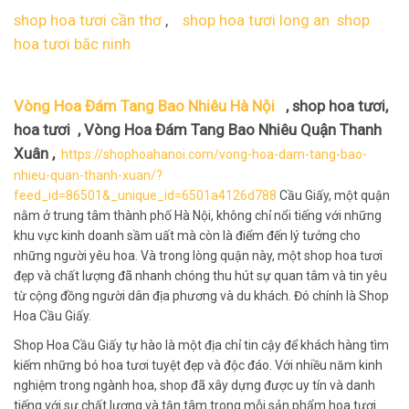
shop hoa tươi cần thơ
,
shop hoa tươi long an
shop
hoa tươi băc ninh
Vòng Hoa Đám Tang Bao Nhiêu Hà Nội
, shop hoa tươi,
hoa tươi , Vòng Hoa Đám Tang Bao Nhiêu Quận Thanh
Xuân ,
https://shophoahanoi.com/vong-hoa-dam-tang-bao-
nhieu-quan-thanh-xuan/?
feed_id=86501&_unique_id=6501a4126d788
Cầu Giấy, một quận
nằm ở trung tâm thành phố Hà Nội, không chỉ nổi tiếng với những
khu vực kinh doanh sầm uất mà còn là điểm đến lý tưởng cho
những người yêu hoa. Và trong lòng quận này, một shop hoa tươi
đẹp và chất lượng đã nhanh chóng thu hút sự quan tâm và tin yêu
từ cộng đồng người dân địa phương và du khách. Đó chính là Shop
Hoa Cầu Giấy.
Shop Hoa Cầu Giấy tự hào là một địa chỉ tin cậy để khách hàng tìm
kiếm những bó hoa tươi tuyệt đẹp và độc đáo. Với nhiều năm kinh
nghiệm trong ngành hoa, shop đã xây dựng được uy tín và danh
tiếng với sự chất lượng và tận tâm trong mỗi sản phẩm hoa tươi