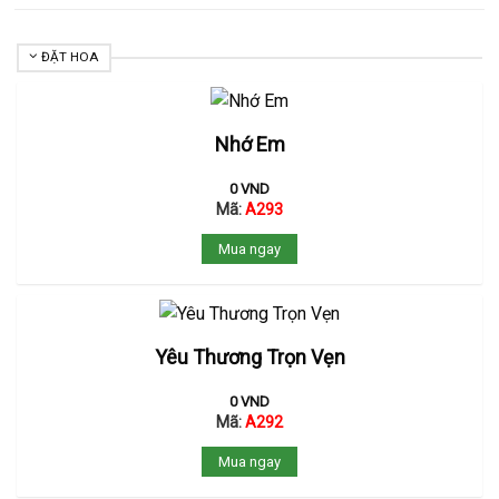
ĐẶT HOA
Nhớ Em
0
VND
Mã:
A293
Mua ngay
Yêu Thương Trọn Vẹn
0
VND
Mã:
A292
Mua ngay