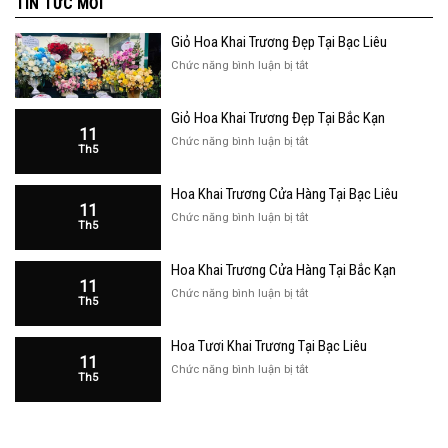
TIN TỨC MỚI
Giỏ Hoa Khai Trương Đẹp Tại Bạc Liêu
ở
Chức năng bình luận bị tắt
Giỏ
Hoa
Giỏ Hoa Khai Trương Đẹp Tại Bắc Kạn
Khai
11
Trương
ở
Chức năng bình luận bị tắt
Th5
Đẹp
Giỏ
Tại
Hoa
Bạc
Hoa Khai Trương Cửa Hàng Tại Bạc Liêu
Khai
Liêu
11
Trương
ở
Chức năng bình luận bị tắt
Th5
Đẹp
Hoa
Tại
Khai
Bắc
Hoa Khai Trương Cửa Hàng Tại Bắc Kạn
Trương
Kạn
11
Cửa
ở
Chức năng bình luận bị tắt
Th5
Hàng
Hoa
Tại
Khai
Bạc
Hoa Tươi Khai Trương Tại Bạc Liêu
Trương
Liêu
11
Cửa
ở
Chức năng bình luận bị tắt
Th5
Hàng
Hoa
Tại
Tươi
Bắc
Khai
Kạn
Trương