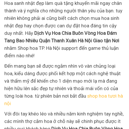
Hoa sanh nhật đẹp làm quà tặng khuyến mãi ngay chân
thành và ý nghĩa cho những người thân yêu của bạn. tuy
nhiên không phải ai cũng biết cách chọn mua hoa sinh
nhật đẹp hay chọn được can dự đặt hoa đáng tin cậy
duy nhất. Hãy
Dịch Vụ Hoa Chia Buôn Vòng Hoa Đám
Tang Bao Nhiêu Quận Thanh Xuân Hà Nội Giao tận Nơi
nhằm Shop hoa TP. Hà Nội support đến game thủ luận
điểm nào nhé!
Đến mang bạn sẽ được ngắm nhìn vô vàn chủng loại
hoa, kiểu dáng được phối kết hợp một cách nghệ thuật
và thẩm mỹ để khiến cho 1 diện mạo mới lạ mà đang
hiện hữu lên sắc đẹp tự nhiên và thoải mái vốn có của
từng loài hoa. từ phiên bản nơi bắt đầu
shop hoa tươi hà
nội
Với đôi tay khéo léo và nhiều năm kinh nghiệm tay nghề,
các mình thợ cắm hoa ở chỗ này sẽ chinh phục được ít
nhiều quý khách hàng,
Dịch Vụ Hoa Chia Buôn Vòng Hoa