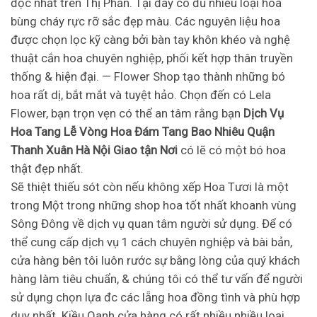
độc nhất trên Thị Phần. Tại đây có đủ nhiều loại hoa
bùng cháy rực rỡ sắc đẹp màu. Các nguyên liệu hoa
được chọn lọc kỹ càng bởi bàn tay khôn khéo và nghệ
thuật cắn hoa chuyên nghiệp, phối kết hợp thân truyền
thống & hiện đại. — Flower Shop tạo thành những bó
hoa rất dị, bắt mắt và tuyệt hảo. Chọn đến có Lela
Flower, bạn trọn vẹn có thể an tâm rằng bạn
Dịch Vụ
Hoa Tang Lễ Vòng Hoa Đám Tang Bao Nhiêu Quận
Thanh Xuân Hà Nội Giao tận Nơi
có lẽ có một bó hoa
thật đẹp nhất.
Sẽ thiệt thiếu sót còn nếu không xếp Hoa Tươi là một
trong Một trong những shop hoa tốt nhất khoanh vùng
Sông Đông về dịch vụ quan tâm người sử dụng. Để có
thể cung cấp dịch vụ 1 cách chuyên nghiệp và bài bản,
cửa hàng bên tôi luôn rước sự bằng lòng của quý khách
hàng làm tiêu chuẩn, & chúng tôi có thể tư vấn để người
sử dụng chọn lựa đc các lẵng hoa đồng tình và phù hợp
duy nhất. Kiều Oanh cửa hàng có rất nhiều nhiều loại