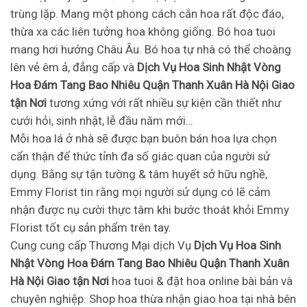
trùng lặp. Mang một phong cách cắn hoa rất độc đáo,
thừa xa các liên tưởng hoa không giống. Bó hoa tuoi
mang hơi hướng Châu Âu. Bó hoa tự nhà có thể choàng
lên vẻ êm ả, đẳng cấp và
Dịch Vụ Hoa Sinh Nhật Vòng
Hoa Đám Tang Bao Nhiêu Quận Thanh Xuân Hà Nội Giao
tận Nơi
tương xứng với rất nhiều sự kiện cần thiết như
cưới hỏi, sinh nhật, lễ đầu năm mới…
Mỗi hoa lá ở nhà sẽ được bạn buôn bán hoa lựa chọn
cẩn thận để thức tỉnh đa số giác quan của người sử
dụng. Bằng sự tận tường & tâm huyết sở hữu nghề,
Emmy Florist tin rằng mọi người sử dụng có lẽ cảm
nhận được nụ cười thực tâm khi bước thoát khỏi Emmy
Florist tốt cụ sản phẩm trên tay.
Cung cung cấp Thương Mại dịch Vụ
Dịch Vụ Hoa Sinh
Nhật Vòng Hoa Đám Tang Bao Nhiêu Quận Thanh Xuân
Hà Nội Giao tận Nơi
hoa tuoi & đặt hoa online bài bản và
chuyên nghiệp. Shop hoa thừa nhận giao hoa tại nhà bên