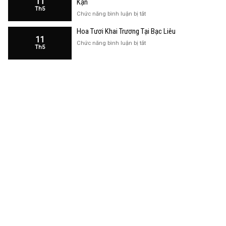
11
Kạn
Trương
Th5
Cửa
ở
Chức năng bình luận bị tắt
Hàng
Hoa
Tại
Hoa Tươi Khai Trương Tại Bạc Liêu
Khai
Bạc
11
Trương
ở
Chức năng bình luận bị tắt
Liêu
Th5
Cửa
Hoa
Hàng
Tươi
Tại
Khai
Bắc
Trương
Kạn
Tại
Bạc
Liêu