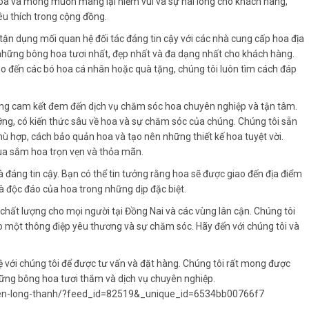
oa và mong muốn mang lại niềm vui và sự hài lòng cho khách hàng,
êu thích trong cộng đồng.
 tận dụng mối quan hệ đối tác đáng tin cậy với các nhà cung cấp hoa địa
những bông hoa tươi nhất, đẹp nhất và đa dạng nhất cho khách hàng.
cho đến các bó hoa cá nhân hoặc quà tặng, chúng tôi luôn tìm cách đáp
ũng cam kết đem đến dịch vụ chăm sóc hoa chuyên nghiệp và tận tâm.
ỡng, có kiến thức sâu về hoa và sự chăm sóc của chúng. Chúng tôi sẵn
hù hợp, cách bảo quản hoa và tạo nên những thiết kế hoa tuyệt vời.
a sắm hoa trọn vẹn và thỏa mãn.
 đáng tin cậy. Bạn có thể tin tưởng rằng hoa sẽ được giao đến địa điểm
à độc đáo của hoa trong những dịp đặc biệt.
chất lượng cho mọi người tại Đồng Nai và các vùng lân cận. Chúng tôi
 một thông điệp yêu thương và sự chăm sóc. Hãy đến với chúng tôi và
với chúng tôi để được tư vấn và đặt hàng. Chúng tôi rất mong được
hững bông hoa tươi thắm và dịch vụ chuyên nghiệp.
den-long-thanh/?feed_id=82519&_unique_id=6534bb00766f7