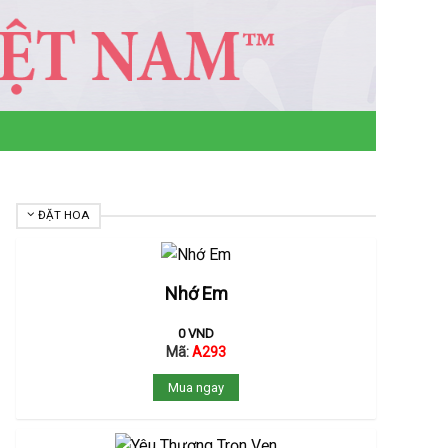
ĐẶT HOA
Nhớ Em
0
VND
Mã:
A293
Mua ngay