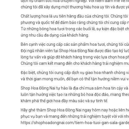
dịch vụ chăm sóc hoa chuyên nghiệp. Với niềm đam mê về h
chúng tôi đã xây dựng một thương hiệu hoa uy tín và được y
Chất lượng hoa là ưu tiên hàng đầu của chúng tôi. Chúng tôi
phương và quốc tế để đảm bảo rằng chúng tôi chỉ cung cấp 
Từ những bông hoa tươi trong các buổi lễ, sự kiện đặc biệt 
ứng nhu cầu đa dạng của khách hàng.
Bên cạnh việc cung cấp các sản phẩm hoa tươi, chúng tôi c
Đội ngũ nhân viên tại Shop Hoa Đồng Nai được đào tạo kỹ lư
lòng tư vấn và giúp đỡ khách hàng trong việc lựa chọn hoa p
Chúng tôi cam kết mang đến cho khách hàng trải nghiệm mu
Đặc biệt, chúng tôi cung cấp dịch vụ giao hoa nhanh chóng và
và thời gian mong muốn, để bạn có thể tận hưởng niềm vui v
Shop Hoa Đồng Nai tự hào là địa chỉ mua sắm hoa tin cậy và 
luôn tận hưởng việc tạo ra những bó hoa độc đáo, mang theo
khám phá thế giới hoa đầy màu sắc và sự tinh tế.
Hãy ghé thăm Shop Hoa Đồng Nai ngay hôm nay hoặc liên hệ 
phục vụ bạn và mang đến những trải nghiệm tuyệt vời với n
https://shophoadongnai.com/tiem-hoa-tuoi-gan-sala-gar