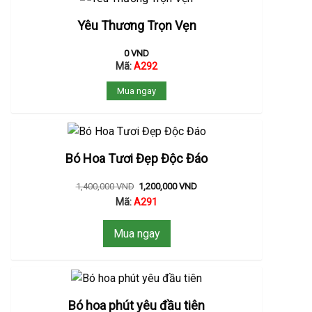
Yêu Thương Trọn Vẹn
0
VND
Mã:
A292
Mua ngay
Bó Hoa Tươi Đẹp Độc Đáo
1,400,000
VND
1,200,000
VND
Mã:
A291
Mua ngay
Bó hoa phút yêu đầu tiên