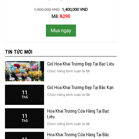
1,500,000
VND
1,400,000
VND
Mã:
A290
Mua ngay
TIN TỨC MỚI
Giỏ Hoa Khai Trương Đẹp Tại Bạc Liêu
ở
Chức năng bình luận bị tắt
Giỏ
Hoa
Giỏ Hoa Khai Trương Đẹp Tại Bắc Kạn
Khai
11
Trương
ở
Chức năng bình luận bị tắt
Th5
Đẹp
Giỏ
Tại
Hoa
Bạc
Hoa Khai Trương Cửa Hàng Tại Bạc
Khai
Liêu
11
Trương
Liêu
Th5
Đẹp
ở
Chức năng bình luận bị tắt
Tại
Hoa
Bắc
Hoa Khai Trương Cửa Hàng Tại Bắc
Khai
Kạn