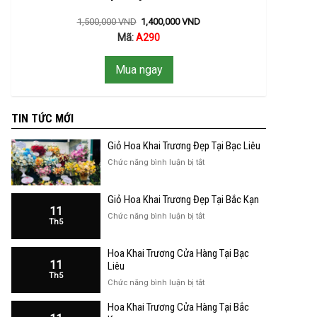
1,500,000
VND
1,400,000
VND
Mã:
A290
Mua ngay
TIN TỨC MỚI
Giỏ Hoa Khai Trương Đẹp Tại Bạc Liêu
ở
Chức năng bình luận bị tắt
Giỏ
Hoa
Giỏ Hoa Khai Trương Đẹp Tại Bắc Kạn
Khai
11
Trương
ở
Chức năng bình luận bị tắt
Th5
Đẹp
Giỏ
Tại
Hoa
Bạc
Hoa Khai Trương Cửa Hàng Tại Bạc
Khai
Liêu
11
Trương
Liêu
Th5
Đẹp
ở
Chức năng bình luận bị tắt
Tại
Hoa
Bắc
Hoa Khai Trương Cửa Hàng Tại Bắc
Khai
Kạn