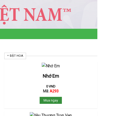
ĐẶT HOA
Nhớ Em
0
VND
Mã:
A293
Mua ngay