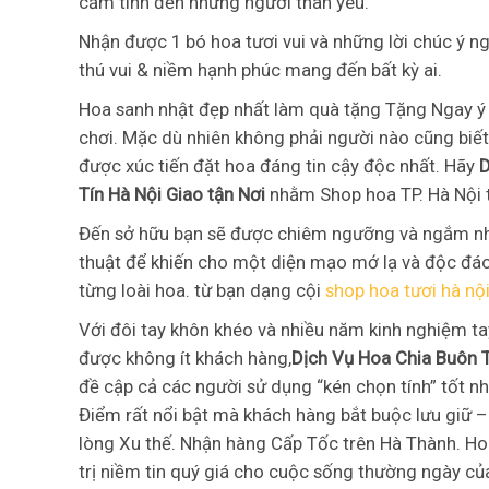
cảm tình đến những người thân yêu.
Nhận được 1 bó hoa tươi vui và những lời chúc ý n
thú vui & niềm hạnh phúc mang đến bất kỳ ai.
Hoa sanh nhật đẹp nhất làm quà tặng Tặng Ngay ý 
chơi. Mặc dù nhiên không phải người nào cũng biết
được xúc tiến đặt hoa đáng tin cậy độc nhất. Hãy
D
Tín Hà Nội Giao tận Nơi
nhằm Shop hoa TP. Hà Nội t
Đến sở hữu bạn sẽ được chiêm ngưỡng và ngắm nhìn
thuật để khiến cho một diện mạo mớ lạ và độc đáo
từng loài hoa. từ bạn dạng cội
shop hoa tươi hà nộ
Với đôi tay khôn khéo và nhiều năm kinh nghiệm ta
được không ít khách hàng,
Dịch Vụ Hoa Chia Buôn 
đề cập cả các người sử dụng “kén chọn tính” tốt nh
Điểm rất nổi bật mà khách hàng bắt buộc lưu giữ –
lòng Xu thế. Nhận hàng Cấp Tốc trên Hà Thành. Ho
trị niềm tin quý giá cho cuộc sống thường ngày củ