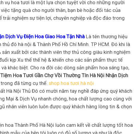
ch vụ hoa tươi là một lựa chọn tuyệt vời cho những người
 việc tặng quà cho người thân, bạn bè hoặc đối tác của
ể trải nghiệm sự tiện lợi, chuyên nghiệp và độc đáo trong
ận Dịch Vụ Điện Hoa Giao Hoa Tận Nhà
Là tên thương hiệu
thủ đô hà nội & Thành Phố Hồ Chí Minh. TP HCM. Đó khi là
& sản xuất bởi các thành viên thợ thủ công giàu kinh nghiệm
 đuổi kịp Xu thế thế hệ & khiến cho các sản phẩm thực tế
áo và khác biệt. Cho ra đời các dòng sản phẩm hoa sáng tạo,
ự
Tiệm Hoa Tươi Gần Chợ Vồi Thường Tín Hà Nội Nhận Dịch
trong đã từng cụ thể.
shop hoa tươi hà nội
y nhất Hà Nội Thủ Đô có mười năm tay nghề đáp ứng quý khách
ng Mại & Dịch Vụ nhanh chóng, hoa chất lượng cao cùng với
ngũ nhân viên luôn luôn được quý khách hàng lòng tin & chọn
ện hoa Thành Phố Hà Nội luôn cam kết về chất lượng tốt hoa
hình mẫu của bên tôi luôn có đủ số lượng và như là độc