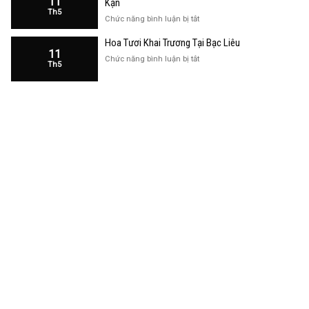
11
Kạn
Trương
Th5
Cửa
ở
Chức năng bình luận bị tắt
Hàng
Hoa
Tại
Hoa Tươi Khai Trương Tại Bạc Liêu
Khai
Bạc
11
Trương
ở
Chức năng bình luận bị tắt
Liêu
Th5
Cửa
Hoa
Hàng
Tươi
Tại
Khai
Bắc
Trương
Kạn
Tại
Bạc
Liêu