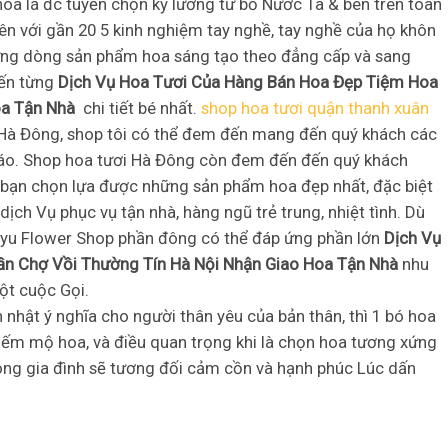
a lá đc tuyển chọn kỹ lưỡng từ bỏ Nước Ta & bên trên toàn
ên với gần 20 5 kinh nghiệm tay nghề, tay nghề của họ khôn
những dòng sản phẩm hoa sáng tạo theo đẳng cấp và sang
đến từng
Dịch Vụ Hoa Tươi Của Hàng Bán Hoa Đẹp Tiệm Hoa
oa Tận Nhà
chi tiết bé nhất.
shop hoa tươi quận thanh xuân
n Hà Đông, shop tôi có thể đem đến mang đến quý khách các
áo. Shop hoa tươi Hà Đông còn đem đến đến quý khách
 bạn chọn lựa được những sản phẩm hoa đẹp nhất, đặc biệt
ch Vụ phục vụ tận nhà, hàng ngũ trẻ trung, nhiệt tình. Dù
aoyu Flower Shop phần đông có thể đáp ứng phần lớn
Dịch Vụ
n Chợ Vồi Thường Tín Hà Nội Nhận Giao Hoa Tận Nhà
nhu
ột cuộc Gọi.
 nhật ý nghĩa cho người thân yêu của bản thân, thì 1 bó hoa
 mếm mộ hoa, và điều quan trọng khi là chọn hoa tương xứng
rong gia đình sẽ tương đối cảm cồn và hạnh phúc Lúc dấn