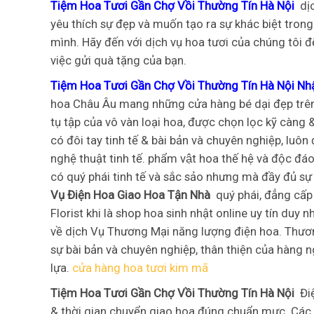
Tiệm Hoa Tươi Gần Chợ Vồi Thường Tín Hà Nội
dị
yêu thích sự đẹp và muốn tạo ra sự khác biệt trong
mình. Hãy đến với dịch vụ hoa tươi của chúng tôi đ
việc gửi quà tặng của bạn.
Tiệm Hoa Tươi Gần Chợ Vồi Thường Tín Hà Nội Nh
hoa Châu Âu mang những cửa hàng bé dại đẹp trên 
tụ tập của vô vàn loại hoa, được chọn lọc kỹ càng 
có đôi tay tinh tế & bài bản và chuyên nghiệp, luôn
nghệ thuật tinh tế. phẩm vật hoa thế hệ và độc đ
có quý phái tinh tế và sắc sảo nhưng mà đầy đủ s
Vụ Điện Hoa Giao Hoa Tận Nhà
quý phái, đẳng cấp 
Florist khi là shop hoa sinh nhật online uy tín du
về dịch Vụ Thương Mại năng lượng điện hoa. Thươ
sự bài bản và chuyên nghiệp, thân thiện của hàng 
lựa.
cửa hàng hoa tươi kim mã
Tiệm Hoa Tươi Gần Chợ Vồi Thường Tín Hà Nội
Đi
& thời gian chuyển giao hoa đúng chuẩn mực. Các 