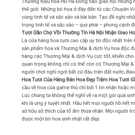
Thương hiệu hoa HĐ Hà Đông nào giao hội những ho
thế giới. Những bó hoa ở đây đến từ các Chuyên Vi
cùng tinh tế và sắc sảo và bài bản. Tạo đề nghị 
trọng tinh tế và sắc sảo – quý phái – phong cách 
Tươi Gần Chợ Vồi Thường Tín Hà Nội Nhận Giao H
Là cửa hàng hoa tươi cao cấp uy tín độc nhất trê
sản phẩm hoa và Thương Mại & dịch Vụ hoa độc đ
hàng các Thương Mại & dịch Vụ cực tốt, khiến cho
quan trọng không chỉ có thế còn có Thương Mại & dị
người chơi nghỉ ngơi bất cứ đâu trên đất nước, B
Hoa Tươi Của Hàng Bán Hoa Đẹp Tiệm Hoa Tươi Gầ
cầu về hoa của game thủ chỉ bởi 1 tin nhắn hoặc m
Lúc chúng ta không thể nghĩ về ra một gói quà sinh
khi là ưng ý tuyệt nhất. Hầu hết mọi người hồ hết
sở hữu sở thích của tổ ấm thừa nhận. Mọi người t
được một bó hoa sinh nhật rất đẹp.