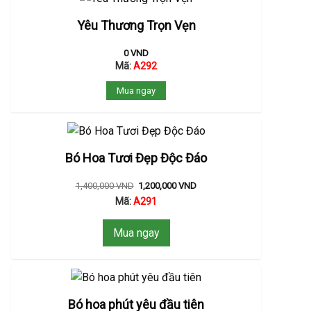
Yêu Thương Trọn Vẹn
0
VND
Mã:
A292
Mua ngay
Bó Hoa Tươi Đẹp Độc Đáo
1,400,000
VND
1,200,000
VND
Mã:
A291
Mua ngay
Bó hoa phút yêu đầu tiên