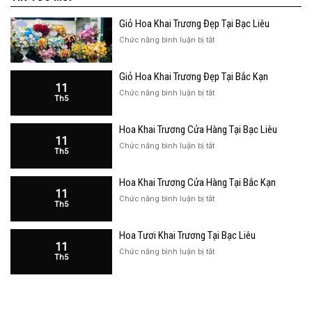
Giỏ Hoa Khai Trương Đẹp Tại Bạc Liêu
ở
Chức năng bình luận bị tắt
Giỏ
Hoa
Giỏ Hoa Khai Trương Đẹp Tại Bắc Kạn
Khai
11
Trương
ở
Chức năng bình luận bị tắt
Th5
Đẹp
Giỏ
Tại
Hoa
Bạc
Hoa Khai Trương Cửa Hàng Tại Bạc Liêu
Khai
Liêu
11
Trương
ở
Chức năng bình luận bị tắt
Th5
Đẹp
Hoa
Tại
Khai
Bắc
Hoa Khai Trương Cửa Hàng Tại Bắc Kạn
Trương
Kạn
11
Cửa
ở
Chức năng bình luận bị tắt
Th5
Hàng
Hoa
Tại
Khai
Bạc
Hoa Tươi Khai Trương Tại Bạc Liêu
Trương
Liêu
11
Cửa
ở
Chức năng bình luận bị tắt
Th5
Hàng
Hoa
Tại
Tươi
Bắc
Khai
Kạn
Trương
Tại