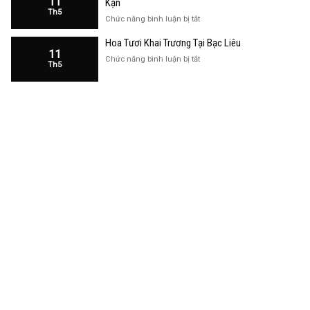
11
Kạn
Trương
Th5
Cửa
ở
Chức năng bình luận bị tắt
Hàng
Hoa
Tại
Hoa Tươi Khai Trương Tại Bạc Liêu
Khai
Bạc
11
Trương
ở
Chức năng bình luận bị tắt
Liêu
Th5
Cửa
Hoa
Hàng
Tươi
Tại
Khai
Bắc
Trương
Kạn
Tại
Bạc
Liêu