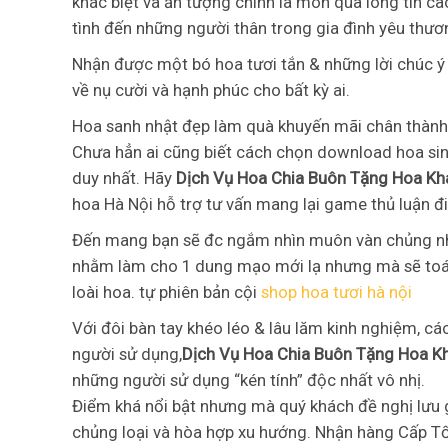
khác biệt và ấn tượng chính là món quà lòng tin 
tình đến những người thân trong gia đình yêu thươ
Nhận được một bó hoa tươi tắn & những lời chúc ý
về nụ cười và hạnh phúc cho bất kỳ ai.
Hoa sanh nhật đẹp làm quà khuyến mãi chân thành 
Chưa hẳn ai cũng biết cách chọn download hoa sinh
duy nhất. Hãy
Dịch Vụ Hoa Chia Buôn Tặng Hoa Kh
hoa Hà Nội hỗ trợ tư vấn mang lại game thủ luận đ
Đến mang bạn sẽ đc ngắm nhìn muôn vàn chủng nhi
nhằm làm cho 1 dung mạo mới lạ nhưng mà sẽ toát 
loài hoa. tự phiên bản cội
shop hoa tươi hà nội
Với đôi bàn tay khéo léo & lâu lăm kinh nghiệm, cá
người sử dụng,
Dịch Vụ Hoa Chia Buôn Tặng Hoa K
những người sử dụng “kén tính” độc nhất vô nhị.
Điểm khá nổi bật nhưng mà quý khách đề nghị lưu 
chủng loại và hòa hợp xu hướng. Nhận hàng Cấp Tốc