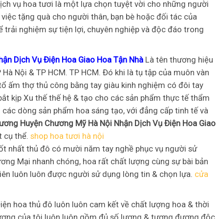
ịch vụ hoa tươi là một lựa chọn tuyệt vời cho những người
 việc tặng quà cho người thân, bạn bè hoặc đối tác của
ể trải nghiệm sự tiện lợi, chuyên nghiệp và độc đáo trong
ận Dịch Vụ Điện Hoa Giao Hoa Tận Nhà
Là tên thương hiệu
 Hà Nội & TP HCM. TP HCM. Đó khi là tụ tập của muôn vàn
c tổ ấm thợ thủ công bằng tay giàu kinh nghiệm có đôi tay
 bắt kịp Xu thế thế hệ & tạo cho các sản phẩm thực tế thẩm
i các dòng sản phẩm hoa sáng tạo, với đẳng cấp tinh tế và
rương Huyện Chương Mỹ Hà Nội Nhận Dịch Vụ Điện Hoa Giao
t cụ thể.
shop hoa tươi hà nội
n tốt nhất thủ đô có mười năm tay nghề phục vụ người sử
ơng Mại nhanh chóng, hoa rất chất lượng cùng sự bài bản
ên luôn luôn được người sử dụng lòng tin & chọn lựa.
cửa
iện hoa thủ đô luôn luôn cam kết về chất lượng hoa & thời
ượng của tôi luôn luôn gồm đủ số lượng & tương đương độc