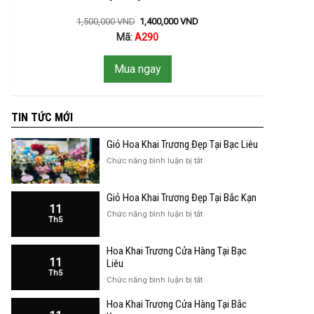
1,500,000
VND
1,400,000
VND
Mã:
A290
Mua ngay
TIN TỨC MỚI
Giỏ Hoa Khai Trương Đẹp Tại Bạc Liêu
ở
Chức năng bình luận bị tắt
Giỏ
Hoa
Giỏ Hoa Khai Trương Đẹp Tại Bắc Kạn
Khai
11
Trương
ở
Chức năng bình luận bị tắt
Th5
Đẹp
Giỏ
Tại
Hoa
Bạc
Hoa Khai Trương Cửa Hàng Tại Bạc
Khai
Liêu
11
Trương
Liêu
Th5
Đẹp
ở
Chức năng bình luận bị tắt
Tại
Hoa
Bắc
Hoa Khai Trương Cửa Hàng Tại Bắc
Khai
Kạn