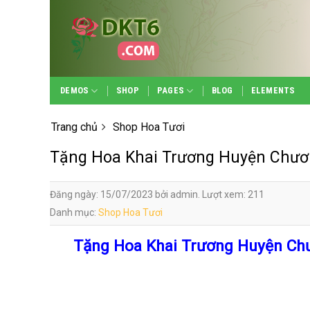
Skip
to
content
DEMOS
SHOP
PAGES
BLOG
ELEMENTS
Trang chủ
Shop Hoa Tươi
Tặng Hoa Khai Trương Huyện Chư
Đăng ngày: 15/07/2023 bởi admin. Lượt xem: 211
Danh mục:
Shop Hoa Tươi
Tặng Hoa Khai Trương Huyện Ch