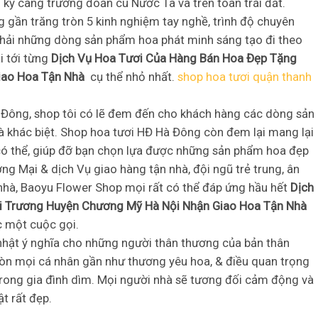
kỹ càng trường đoản cú Nước Ta và trên toàn trái đất.
gần trăng tròn 5 kinh nghiệm tay nghề, trình độ chuyên
phải những dòng sản phẩm hoa phát minh sáng tạo đi theo
i tới từng
Dịch Vụ Hoa Tươi Của Hàng Bán Hoa Đẹp Tặng
iao Hoa Tận Nhà
cụ thể nhỏ nhất.
shop hoa tươi quận thanh
à Đông, shop tôi có lẽ đem đến cho khách hàng các dòng sản
 khác biệt. Shop hoa tươi HĐ Hà Đông còn đem lại mang lại
có thể, giúp đỡ bạn chọn lựa được những sản phẩm hoa đẹp
ơng Mại & dịch Vụ giao hàng tận nhà, đội ngũ trẻ trung, ân
 nhà, Baoyu Flower Shop mọi rất có thể đáp ứng hầu hết
Dịch
i Trương Huyện Chương Mỹ Hà Nội Nhận Giao Hoa Tận Nhà
c một cuộc gọi.
nhật ý nghĩa cho những người thân thương của bản thân
 còn mọi cá nhân gần như thương yêu hoa, & điều quan trọng
rong gia đình dìm. Mọi người nhà sẽ tương đối cảm động và
t rất đẹp.