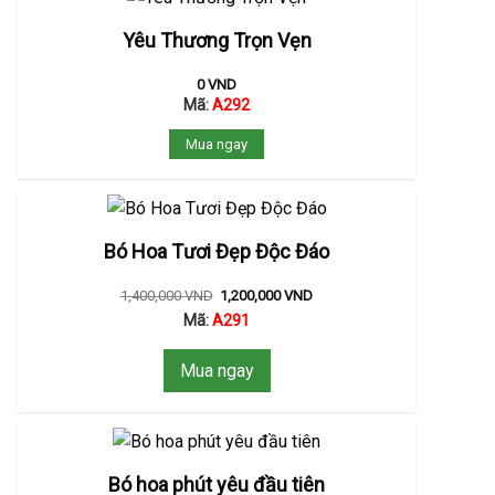
Yêu Thương Trọn Vẹn
0
VND
Mã:
A292
Mua ngay
Bó Hoa Tươi Đẹp Độc Đáo
1,400,000
VND
1,200,000
VND
Mã:
A291
Mua ngay
Bó hoa phút yêu đầu tiên