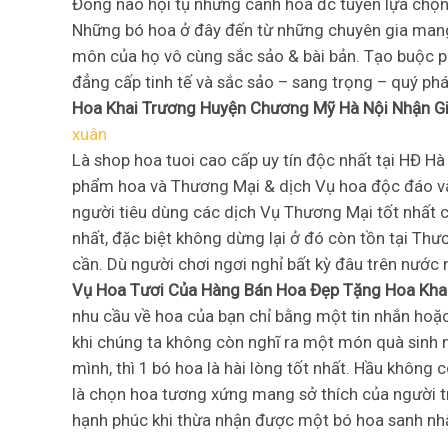
Đông nào hội tụ những cành hoa đc tuyển lựa chọn 
Những bó hoa ở đây đến từ những chuyên gia mang 
môn của họ vô cùng sắc sảo & bài bản. Tạo buộc 
đẳng cấp tinh tế và sắc sảo – sang trọng – quý phá
Hoa Khai Trương Huyện Chương Mỹ Hà Nội Nhận G
xuân
Là shop hoa tuoi cao cấp uy tín độc nhất tại HĐ H
phẩm hoa và Thương Mại & dịch Vụ hoa độc đáo và
người tiêu dùng các dịch Vụ Thương Mại tốt nhất 
nhất, đặc biệt không dừng lại ở đó còn tồn tại Thư
cần. Dù người chơi ngơi nghỉ bất kỳ đâu trên nước
Vụ Hoa Tươi Của Hàng Bán Hoa Đẹp Tặng Hoa Kha
nhu cầu về hoa của bạn chỉ bằng một tin nhắn hoặ
khi chúng ta không còn nghĩ ra một món quà sinh 
mình, thì 1 bó hoa là hài lòng tốt nhất. Hầu không
là chọn hoa tương xứng mang sở thích của người t
hạnh phúc khi thừa nhận được một bó hoa sanh nhậ