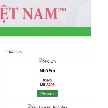
ĐẶT HOA
Nhớ Em
0
VND
Mã:
A293
Mua ngay