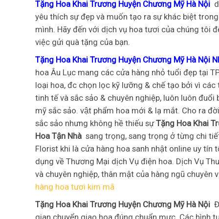
Tặng Hoa Khai Trương Huyện Chương Mỹ Hà Nội
d
yêu thích sự đẹp và muốn tạo ra sự khác biệt trong
mình. Hãy đến với dịch vụ hoa tươi của chúng tôi đ
việc gửi quà tặng của bạn.
Tặng Hoa Khai Trương Huyện Chương Mỹ Hà Nội Nh
hoa Âu Lục mang các cửa hàng nhỏ tuổi đẹp tại TP
loại hoa, đc chọn lọc kỹ lưỡng & chế tạo bởi vì cá
tinh tế và sắc sảo & chuyên nghiệp, luôn luôn đuổi
mỹ sắc sảo. vật phẩm hoa mới & lạ mắt. Cho ra đờ
sắc sảo nhưng không hề thiếu sự
Tặng Hoa Khai T
Hoa Tận Nhà
sang trọng, sang trọng ở từng chi tiế
Florist khi là cửa hàng hoa sanh nhật online uy tí
dụng về Thương Mại dịch Vụ điện hoa. Dịch Vụ Thư
và chuyên nghiệp, thân mật của hàng ngũ chuyên vi
hàng hoa tươi kim mã
Tặng Hoa Khai Trương Huyện Chương Mỹ Hà Nội
Đ
gian chuyển giao hoa đúng chuẩn mực. Các hình t