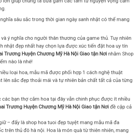
cao lớn giúp chúng ta đưa gắm các tâm tư nguyện vọng cảm
ng.
 nghĩa sâu sắc trong thời gian ngày sanh nhật có thể mang
và ý nghĩa cho người thân thương của game thủ. Tuy nhiên
 nhật đẹp nhất hay chọn lựa được xúc tiến đặt hoa uy tín
ai Trương Huyện Chương Mỹ Hà Nội Giao tận Nơi
nhằm Shop
iểm nào là nhé!
ều loại hoa, mẫu mã được phối hợp 1 cách nghệ thuật
lên sắc đẹp thoải mái và tự nhiên bản chất tất cả của từng
c các bạn thợ cắm hoa tại đây vẫn chinh phục được ít nhiều
hai Trương Huyện Chương Mỹ Hà Nội Giao tận Nơi
đề cập cả
giữ – đấy là shop hoa tuoi đẹp tuyệt mang mẫu mã đa
 trên thủ đô hà nội. Hoa là món quà từ thiên nhiên, mang