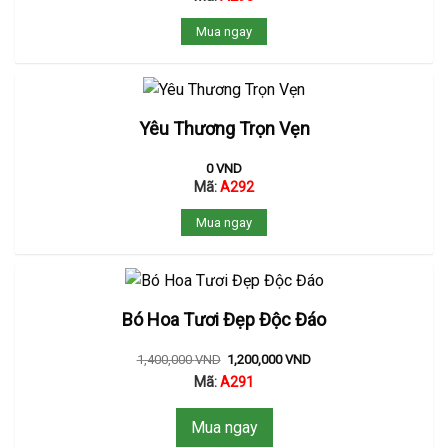
Mua ngay
Yêu Thương Trọn Vẹn
0
VND
Mã:
A292
Mua ngay
Bó Hoa Tươi Đẹp Độc Đáo
1,400,000
VND
1,200,000
VND
Mã:
A291
Mua ngay