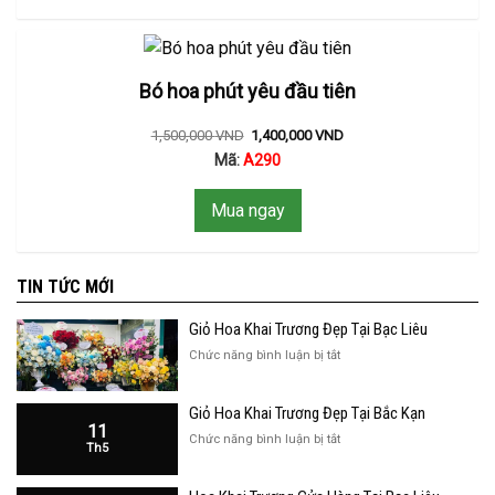
Bó hoa phút yêu đầu tiên
1,500,000
VND
1,400,000
VND
Mã:
A290
Mua ngay
TIN TỨC MỚI
Giỏ Hoa Khai Trương Đẹp Tại Bạc Liêu
ở
Chức năng bình luận bị tắt
Giỏ
Hoa
Giỏ Hoa Khai Trương Đẹp Tại Bắc Kạn
Khai
11
Trương
ở
Chức năng bình luận bị tắt
Th5
Đẹp
Giỏ
Tại
Hoa
Bạc
Khai