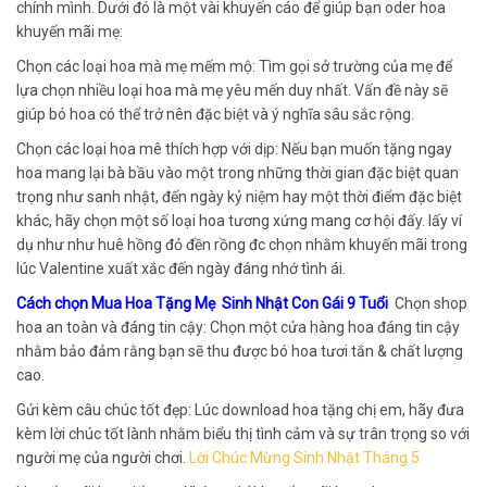
chính mình. Dưới đó là một vài khuyến cáo để giúp bạn oder hoa
khuyến mãi mẹ:
Chọn các loại hoa mà mẹ mếm mộ: Tìm gọi sở trường của mẹ để
lựa chọn nhiều loại hoa mà mẹ yêu mến duy nhất. Vấn đề này sẽ
giúp bó hoa có thể trở nên đặc biệt và ý nghĩa sâu sắc rộng.
Chọn các loại hoa mê thích hợp với dịp: Nếu bạn muốn tặng ngay
hoa mang lại bà bầu vào một trong những thời gian đặc biệt quan
trọng như sanh nhật, đến ngày kỷ niệm hay một thời điểm đặc biệt
khác, hãy chọn một số loại hoa tương xứng mang cơ hội đấy. lấy ví
dụ như như huê hồng đỏ đền rồng đc chọn nhằm khuyến mãi trong
lúc Valentine xuất xắc đến ngày đáng nhớ tình ái.
Cách chọn Mua Hoa Tặng Mẹ Sinh Nhật Con Gái 9 Tuổi
Chọn shop
hoa an toàn và đáng tin cậy: Chọn một cửa hàng hoa đáng tin cậy
nhằm bảo đảm rằng bạn sẽ thu được bó hoa tươi tắn & chất lượng
cao.
Gửi kèm câu chúc tốt đẹp: Lúc download hoa tặng chị em, hãy đưa
kèm lời chúc tốt lành nhằm biểu thị tình cảm và sự trân trọng so với
người mẹ của người chơi.
Lời Chúc Mừng Sinh Nhật Tháng 5