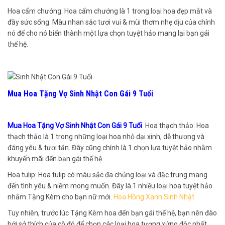
Hoa cẩm chướng: Hoa cẩm chướng là 1 trong loại hoa đẹp mắt và
đầy sức sống. Màu nhan sắc tươi vui & mùi thơm nhẹ dịu của chính
nó để cho nó biến thành một lựa chọn tuyệt hảo mang lại bạn gái
thế hệ.
Mua Hoa Tặng Vợ Sinh Nhật Con Gái 9 Tuổi
Mua Hoa Tặng Vợ Sinh Nhật Con Gái 9 Tuổi
Hoa thạch thảo: Hoa
thạch thảo là 1 trong những loại hoa nhỏ dại xinh, dễ thương và
đáng yêu & tươi tắn. Đây cũng chính là 1 chọn lựa tuyệt hảo nhằm
khuyến mãi đến bạn gái thế hệ.
Hoa tulip: Hoa tulip có màu sắc đa chủng loại và đặc trung mang
đến tình yêu & niềm mong muốn. Đây là 1 nhiều loại hoa tuyệt hảo
nhằm Tặng Kèm cho bạn nữ mới.
Hoa Hồng Xanh Sinh Nhật
Tuy nhiên, trước lúc Tặng Kèm hoa đến bạn gái thế hệ, bạn nên đào
bới sở thích của cô đó để chọn các loại hoa tương xứng độc nhất.