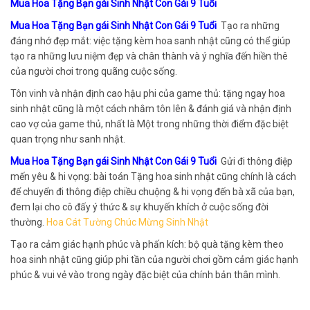
Mua Hoa Tặng Bạn gái Sinh Nhật Con Gái 9 Tuổi
Mua Hoa Tặng Bạn gái Sinh Nhật Con Gái 9 Tuổi
Tạo ra những
đáng nhớ đẹp mắt: việc tặng kèm hoa sanh nhật cũng có thể giúp
tạo ra những lưu niệm đẹp và chân thành và ý nghĩa đến hiền thê
của người chơi trong quãng cuộc sống.
Tôn vinh và nhận định cao hậu phi của game thủ: tặng ngay hoa
sinh nhật cũng là một cách nhằm tôn lên & đánh giá và nhận định
cao vợ của game thủ, nhất là Một trong những thời điểm đặc biệt
quan trọng như sanh nhật.
Mua Hoa Tặng Bạn gái Sinh Nhật Con Gái 9 Tuổi
Gửi đi thông điệp
mến yêu & hi vọng: bài toán Tặng hoa sinh nhật cũng chính là cách
để chuyển đi thông điệp chiều chuộng & hi vọng đến bà xã của bạn,
đem lại cho cô đấy ý thức & sự khuyến khích ở cuộc sống đời
thường.
Hoa Cát Tường Chúc Mừng Sinh Nhật
Tạo ra cảm giác hạnh phúc và phấn kích: bộ quà tặng kèm theo
hoa sinh nhật cũng giúp phi tần của người chơi gồm cảm giác hạnh
phúc & vui vẻ vào trong ngày đặc biệt của chính bản thân mình.