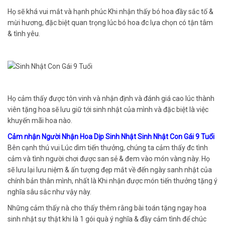
Họ sẽ khá vui mắt và hạnh phúc Khi nhận thấy bó hoa đầy sắc tố &
mừi hương, đặc biệt quan trọng lúc bó hoa đc lựa chọn có tận tâm
& tình yêu.
Họ cảm thấy được tôn vinh và nhận định và đánh giá cao lúc thành
viên tặng hoa sẽ lưu giữ tới sinh nhật của mình và đặc biệt là việc
khuyến mãi hoa nào.
Cảm nhận Người Nhận Hoa Dịp Sinh Nhật Sinh Nhật Con Gái 9 Tuổi
Bên cạnh thú vui Lúc dìm tiến thưởng, chúng ta cảm thấy đc tình
cảm và tình người chơi được san sẻ & đem vào món vàng này. Họ
sẽ lưu lại lưu niệm & ấn tượng đẹp mắt về đến ngày sanh nhật của
chính bản thân mình, nhất là Khi nhận được món tiến thưởng tặng ý
nghĩa sâu sắc như vậy này.
Những cảm thấy nà cho thấy thêm rằng bài toán tặng ngay hoa
sinh nhật sự thật khi là 1 gói quà ý nghĩa & đầy cảm tình để chúc