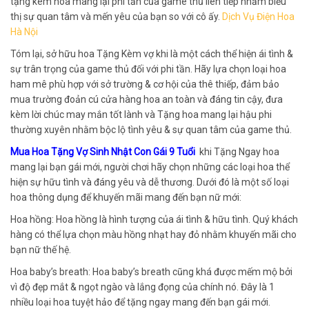
tặng kèm hoa mang lại phi tần của game thủ liên tiếp nhằm biểu
thị sự quan tâm và mến yêu của bạn so với cô ấy.
Dịch Vụ Điện Hoa
Hà Nội
Tóm lại, sở hữu hoa Tặng Kèm vợ khi là một cách thể hiện ái tình &
sự trân trọng của game thủ đối với phi tần. Hãy lựa chọn loại hoa
ham mê phù hợp với sở trường & cơ hội của thê thiếp, đảm bảo
mua trường đoản cú cửa hàng hoa an toàn và đáng tin cậy, đưa
kèm lời chúc may mắn tốt lành và Tặng hoa mang lại hậu phi
thường xuyên nhằm bộc lộ tình yêu & sự quan tâm của game thủ.
Mua Hoa Tặng Vợ Sinh Nhật Con Gái 9 Tuổi
khi Tặng Ngay hoa
mang lại bạn gái mới, người chơi hãy chọn những các loại hoa thể
hiện sự hữu tình và đáng yêu và dễ thương. Dưới đó là một số loại
hoa thông dụng để khuyến mãi mang đến bạn nữ mới:
Hoa hồng: Hoa hồng là hình tượng của ái tình & hữu tình. Quý khách
hàng có thể lựa chọn màu hồng nhạt hay đỏ nhằm khuyến mãi cho
bạn nữ thế hệ.
Hoa baby’s breath: Hoa baby’s breath cũng khá được mếm mộ bởi
vì độ đẹp mắt & ngọt ngào và lắng đọng của chính nó. Đây là 1
nhiều loại hoa tuyệt hảo để tặng ngay mang đến bạn gái mới.