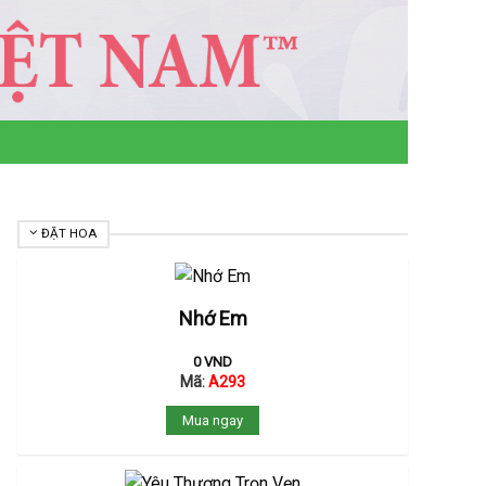
ĐẶT HOA
Nhớ Em
0
VND
Mã:
A293
Mua ngay