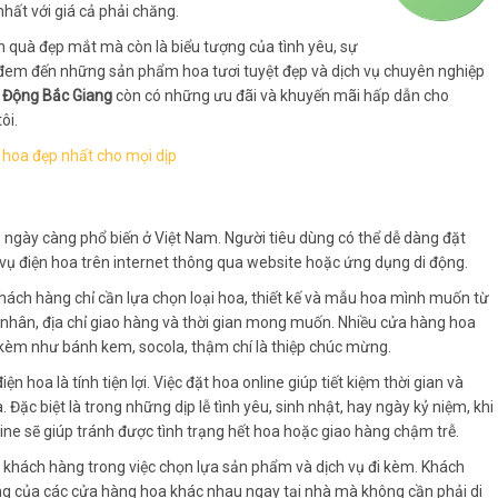
ất với giá cả phải chăng.
n quà đẹp mắt mà còn là biểu tượng của tình yêu, sự
để đem đến những sản phẩm hoa tươi tuyệt đẹp và dịch vụ chuyên nghiệp
 Động Bắc Giang
còn có những ưu đãi và khuyến mãi hấp dẫn cho
ôi.
 hoa đẹp nhất cho mọi dịp
vụ ngày càng phổ biến ở Việt Nam. Người tiêu dùng có thể dễ dàng đặt
vụ điện hoa trên internet thông qua website hoặc ứng dụng di động.
 Khách hàng chỉ cần lựa chọn loại hoa, thiết kế và mẫu hoa mình muốn từ
 nhân, địa chỉ giao hàng và thời gian mong muốn. Nhiều cửa hàng hoa
kèm như bánh kem, socola, thậm chí là thiệp chúc mừng.
 hoa là tính tiện lợi. Việc đặt hoa online giúp tiết kiệm thời gian và
ặc biệt là trong những dịp lễ tình yêu, sinh nhật, hay ngày kỷ niệm, khi
ine sẽ giúp tránh được tình trạng hết hoa hoặc giao hàng chậm trễ.
ho khách hàng trong việc chọn lựa sản phẩm và dịch vụ đi kèm. Khách
ng của các cửa hàng hoa khác nhau ngay tại nhà mà không cần phải di