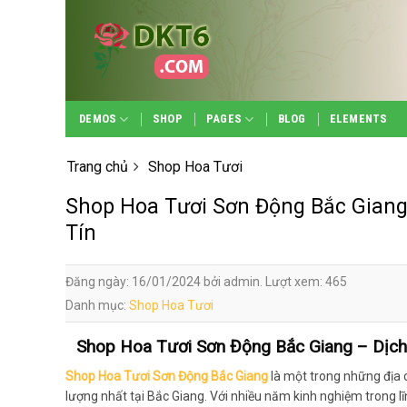
Skip
to
content
DEMOS
SHOP
PAGES
BLOG
ELEMENTS
Trang chủ
Shop Hoa Tươi
Shop Hoa Tươi Sơn Động Bắc Giang 
Tín
Đăng ngày: 16/01/2024 bởi admin. Lượt xem: 465
Danh mục:
Shop Hoa Tươi
Shop Hoa Tươi Sơn Động Bắc Giang – Dịch 
Shop Hoa Tươi Sơn Động Bắc Giang
là một trong những địa c
lượng nhất tại Bắc Giang. Với nhiều năm kinh nghiệm trong l