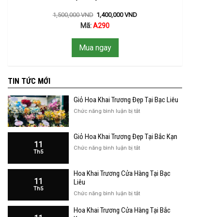
1,500,000
VND
1,400,000
VND
Mã:
A290
Mua ngay
TIN TỨC MỚI
Giỏ Hoa Khai Trương Đẹp Tại Bạc Liêu
ở
Chức năng bình luận bị tắt
Giỏ
Hoa
Giỏ Hoa Khai Trương Đẹp Tại Bắc Kạn
Khai
11
Trương
ở
Chức năng bình luận bị tắt
Th5
Đẹp
Giỏ
Tại
Hoa
Bạc
Hoa Khai Trương Cửa Hàng Tại Bạc
Khai
Liêu
11
Trương
Liêu
Th5
Đẹp
ở
Chức năng bình luận bị tắt
Tại
Hoa
Bắc
Hoa Khai Trương Cửa Hàng Tại Bắc
Khai
Kạn