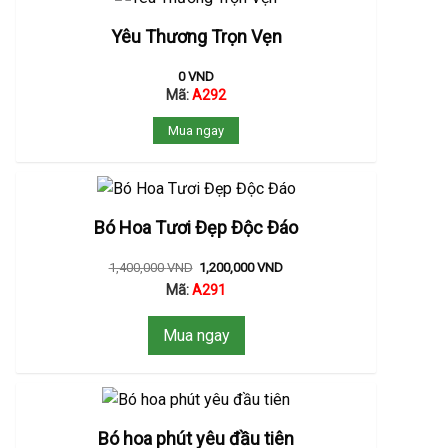
Yêu Thương Trọn Vẹn
0
VND
Mã:
A292
Mua ngay
Bó Hoa Tươi Đẹp Độc Đáo
1,400,000
VND
1,200,000
VND
Mã:
A291
Mua ngay
Bó hoa phút yêu đầu tiên