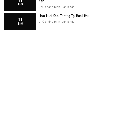
11
Kạn
Trương
Th5
Cửa
ở
Chức năng bình luận bị tắt
Hàng
Hoa
Tại
Hoa Tươi Khai Trương Tại Bạc Liêu
Khai
Bạc
11
Trương
ở
Chức năng bình luận bị tắt
Liêu
Th5
Cửa
Hoa
Hàng
Tươi
Tại
Khai
Bắc
Trương
Kạn
Tại
Bạc
Liêu