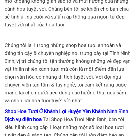
mò khoảng không gian sắc tố và mừi hương của những
cành hoa tuyệt vời. Chúng bên tôi sẽ khiến cho bạn chia
sẻ tình ái, nụ cười và sự ấm áp thông qua ngôn từ đẹp
tuyệt vời nhất của hoa tuoi.
Chúng tôi là 1 trong những shop hoa tuoi an toàn và
đáng tin cậy & chuyên nghiệp nơi trưng bày tại Tỉnh Ninh
Bình, vị trí chúng tôi tận thưởng không những vẻ đẹp vạn
vật thiên nhiên xanh tươi mà còn là một điểm đến lựa
chọn văn hóa có những di tích tuyệt vời. Với đội ngũ
chuyên viên tận tâm & tay nghề, tôi cam kết ràng buộc
mang lại cho người tiêu dùng các hưởng thụ mua sắm
và chọn lựa hoa tuoi tuyệt vời nhất.
Shop Hoa Tươi Ở Khánh Lợi Huyện Yên Khánh Ninh Bình
Dịch vụ điện hoa
Tại Shop Hoa Tươi Ninh Bình, bên tôi
kiêu hãnh cung cấp 1 loạt những một số loại hoa tươi
tuyệt đẹp & sáng tạo. Chúng bên tôi luôn đảm bảo an