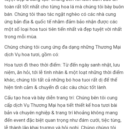
toàn rất tốt nhất cho từng hoa lá mà chúng tôi bày buôn
bán. Chúng tôi thao tác ngặt nghèo có các nhà cung
ứng bản địa & quốc tế nhằm đảm bảo nhận được các
một số loại hoa tuoi tiên tiến nhất và đẹp tuyệt vời nhất
trong mỗi mùa.
Chúng chúng tôi cung ứng đa dạng những Thương Mại
dịch Vụ hoa tươi, gồm có:
Hoa tươi đi theo thời điểm: Từ đến ngày sanh nhật, lưu
niệm, ăn hỏi, tới lễ tình nhân & một loạt những thời điểm
khác, chúng tôi tất cả những bó hoa tuoi rất dị để thể
hiện tình cảm & chuyển đi các câu chúc tốt lành.
Cấu tạo hoa và bày diễn trang trí: Chúng bên tôi cung
cấp dịch Vụ Thương Mại họa tiết thiết kế hoa tươi bài
bản và chuyên nghiệp & trang trí khoảng không mang
đến event đặc biệt quan trọng như đám cưới, tiệc tùng,
lễ thành lập khai trương và hội nghị. Chúng chúng tôi