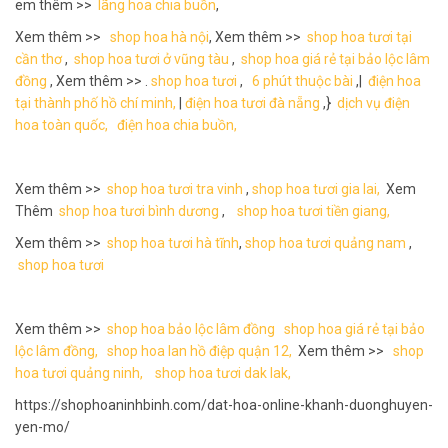
em thêm >>
lãng hoa chia buồn
,
Xem thêm >>
shop hoa hà nội
, Xem thêm >>
shop hoa tươi tại
cần thơ
,
shop hoa tươi ở vũng tàu
,
shop hoa giá rẻ tại bảo lộc lâm
đồng
, Xem thêm >> .
shop hoa tươi
,
6 phút thuộc bài
,|
điện hoa
tại thành phố hồ chí minh,
|
điện hoa tươi đà nẵng
,}
dịch vụ điện
hoa toàn quốc,
điện hoa chia buồn,
Xem thêm >>
shop hoa tươi tra vinh
,
shop hoa tươi gia lai,
Xem
Thêm
shop hoa tươi bình dương
,
shop hoa tươi tiền giang,
Xem thêm >>
shop hoa tươi hà tĩnh
,
shop hoa tươi quảng nam
,
shop hoa tươi
Xem thêm >>
shop hoa bảo lộc lâm đồng
shop hoa giá rẻ tại bảo
lộc lâm đồng,
shop hoa lan hồ điệp quận 12,
Xem thêm >>
shop
hoa tươi quảng ninh,
shop hoa tươi dak lak,
https://shophoaninhbinh.com/dat-hoa-online-khanh-duonghuyen-
yen-mo/