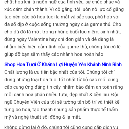
chất hoa khi là ngôn ngữ của tình yêu, sự chúc phúc và
xúc cảm chân thành. Vì cố gắng, tôi luôn nỗ lực cố gắng
tạo nên các bó hoa tuoi lạ mắt và sắc sảo, phù hợp với
đa số dịp ở cuộc sống thường ngày của game thủ. Cho
cho dù đó là một trong những buổi lưu niệm, sinh nhật,
đúng ngày Valentine hay chỉ đơn giản và dễ dàng là
nhằm biểu hiện cảm tình của game thủ, chúng tôi có lẽ
giúp đỡ bạn sắm thấy các nhành hoa hoàn hảo.
Shop Hoa Tươi Ở Khánh Lợi Huyện Yên Khánh Ninh Bình
Chất lượng là ưu tiên bậc nhất của tôi. Chúng tôi chỉ
dùng những loại hoa tuoi tốt nhất từ bỏ các mối cung
cấp cung ứng đáng tin cậy, nhằm bảo đảm an toàn rằng
mỗi cành hoa phần nhiều tươi, đẹp nhất & bền lâu. Đội
ngũ Chuyên Viên của tôi sẽ tường tận bố trí và thiết kế
từng bó hoa, tạo thành những sản phẩm thực tế thẩm
mỹ và nghệ thuật sôi động & lạ mắt.
không dừng lại ở đó, chúng tôi cũng cung cấp dịch vụ