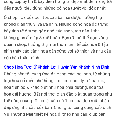
cung cấp uy tín & bày diễn trang trí đẹp mắt để mang tới
đến người tiêu dùng những bó hoa tuyệt vời độc nhất.
Ở shop hoa của bên tôi, các bạn sẽ được hưởng thụ
không gian thú vị và ưa nhìn. Những bông hoa đc trưng
bày tinh tế ở từng góc nhỏ của shop, tạo nên 1 thai
không gian ấm áp & mê hoặc. Bạn rất có thể dạo vòng
quanh shop, hưởng thụ mùi thơm tinh tế của hoa & tậu
nhìn thấy các cành hoa cân xứng với sở thích và nhu cầu
của bản thân mình.
Shop Hoa Tươi Ở Khánh Lợi Huyện Yên Khánh Ninh Bình
Chúng bên tôi cung ứng đa dạng các loại hoa, từ những
loại hoa cổ điển như hồng, hoa cúc, hoa ly, tới các loại
hoa tiến bộ & khác biệt như hoa phía dương, hoa tỏa,
hoa oải hương. Bất nói thời gian đặc biệt quan trọng như
thế nào, chúng tôi có lẽ luôn có 1 bó hoa đẹp mắt nhằm
đáp ứng nhu cầu của bạn. Chúng tôi cũng cung cấp dịch
Vụ Thương Mại thiết kế hoa đi theo nhu cầu, giúp bạn