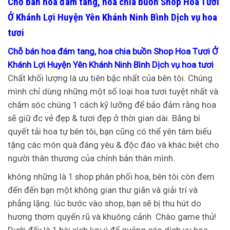
Chỗ bán hoa đám tang, hoa chia buồn Shop Hoa Tươi
Ở Khánh Lợi Huyện Yên Khánh Ninh Bình Dịch vụ hoa
tươi
Chỗ bán hoa đám tang, hoa chia buồn Shop Hoa Tươi Ở
Khánh Lợi Huyện Yên Khánh Ninh Bình Dịch vụ hoa tươi
Chất khối lượng là ưu tiên bậc nhất của bên tôi. Chúng
mình chỉ dùng những một số loại hoa tươi tuyệt nhất và
chăm sóc chúng 1 cách kỹ lưỡng để bảo đảm rằng hoa
sẽ giữ đc vẻ đẹp & tươi đẹp ở thời gian dài. Bằng bí
quyết tải hoa tự bên tôi, bạn cũng có thể yên tâm biếu
tặng các món quà đáng yêu & độc đáo và khác biệt cho
người thân thương của chính bản thân mình.
không những là 1 shop phân phối hoa, bên tôi còn đem
đến đến bạn một không gian thư giãn và giải trí và
phẳng lặng. lúc bước vào shop, bạn sẽ bị thu hút do
hương thơm quyến rũ và khuông cảnh
Chào game thủ!
Dưới đấy là 1 bài xích lưu ý để quảng cáo dịch vụ hoa