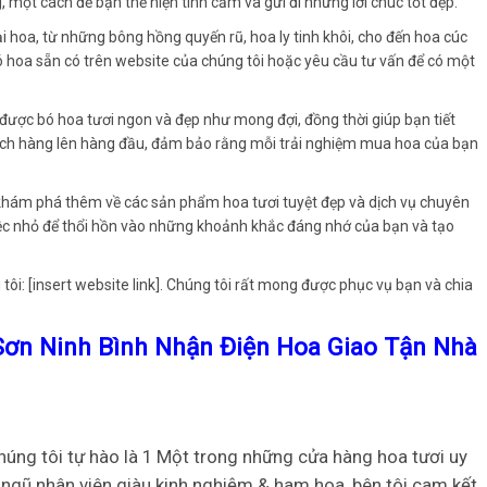
, một cách để bạn thể hiện tình cảm và gửi đi những lời chúc tốt đẹp.
 hoa, từ những bông hồng quyến rũ, hoa ly tinh khôi, cho đến hoa cúc
bó hoa sẵn có trên website của chúng tôi hoặc yêu cầu tư vấn để có một
 được bó hoa tươi ngon và đẹp như mong đợi, đồng thời giúp bạn tiết
 khách hàng lên hàng đầu, đảm bảo rằng mỗi trải nghiệm mua hoa của bạn
khám phá thêm về các sản phẩm hoa tươi tuyệt đẹp và dịch vụ chuyên
iệc nhỏ để thổi hồn vào những khoảnh khắc đáng nhớ của bạn và tạo
tôi: [insert website link]. Chúng tôi rất mong được phục vụ bạn và chia
ơn Ninh Bình Nhận Điện Hoa Giao Tận Nhà
húng tôi tự hào là 1 Một trong những cửa hàng hoa tươi uy
g ngũ nhân viên giàu kinh nghiệm & ham hoa, bên tôi cam kết