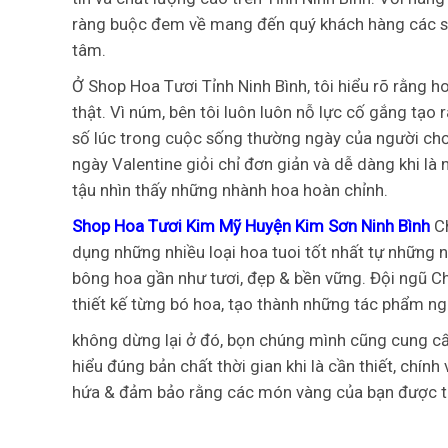
ràng buộc đem về mang đến quý khách hàng các sả
tâm.
Ở Shop Hoa Tươi Tỉnh Ninh Bình, tôi hiểu rõ rằng h
thật. Vì núm, bên tôi luôn luôn nỗ lực cố gắng tạo 
số lúc trong cuộc sống thường ngày của người chơ
ngày Valentine giỏi chỉ đơn giản và dễ dàng khi là
tậu nhìn thấy những nhành hoa hoàn chỉnh.
Shop Hoa Tươi Kim Mỹ Huyện Kim Sơn Ninh Bình
C
dụng những nhiều loại hoa tuoi tốt nhất tự những 
bông hoa gần như tươi, đẹp & bền vững. Đội ngũ C
thiết kế từng bó hoa, tạo thành những tác phẩm ng
không dừng lại ở đó, bọn chúng mình cũng cung cấ
hiểu đúng bản chất thời gian khi là cần thiết, chí
hứa & đảm bảo rằng các món vàng của bạn được tra