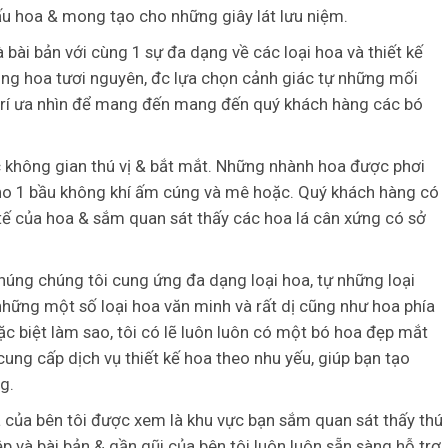
dấu hoa & mong tạo cho những giây lát lưu niệm.
bài bản với cùng 1 sự đa dạng về các loại hoa và thiết kế
ng hoa tươi nguyên, đc lựa chọn cảnh giác tự những mối
 trí ưa nhìn để mang đến mang đến quý khách hàng các bó
c không gian thú vị & bắt mắt. Những nhành hoa được phơi
 cho 1 bầu không khí ấm cúng và mê hoặc. Quý khách hàng có
tế của hoa & sắm quan sát thấy các hoa lá cân xứng có sở
húng chúng tôi cung ứng đa dạng loại hoa, tự những loại
hững một số loại hoa văn minh và rất dị cũng như hoa phía
c biệt làm sao, tôi có lẽ luôn luôn có một bó hoa đẹp mắt
ng cấp dịch vụ thiết kế hoa theo nhu yếu, giúp bạn tạo
g.
 của bên tôi được xem là khu vực bạn sắm quan sát thấy thú
p và bài bản & gần gũi của bên tôi luôn luôn sẵn sàng hỗ trợ