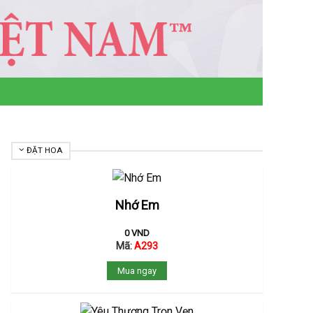
ĐẶT HOA
Nhớ Em
0
VND
Mã:
A293
Mua ngay