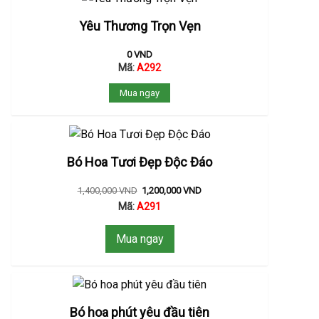
Yêu Thương Trọn Vẹn
0
VND
Mã:
A292
Mua ngay
Bó Hoa Tươi Đẹp Độc Đáo
1,400,000
VND
1,200,000
VND
Mã:
A291
Mua ngay
Bó hoa phút yêu đầu tiên