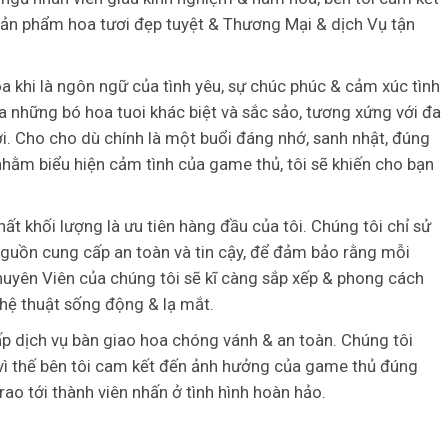
n phẩm hoa tươi đẹp tuyệt & Thương Mại & dịch Vụ tận
oa khi là ngôn ngữ của tình yêu, sự chúc phúc & cảm xúc tình
ra những bó hoa tuoi khác biệt và sắc sảo, tương xứng với đa
i. Cho cho dù chính là một buổi đáng nhớ, sanh nhật, đúng
 nhằm biểu hiện cảm tình của game thủ, tôi sẽ khiến cho bạn
hất khối lượng là ưu tiên hàng đầu của tôi. Chúng tôi chỉ sử
nguồn cung cấp an toàn và tin cậy, để đảm bảo rằng mỗi
huyên Viên của chúng tôi sẽ kĩ càng sắp xếp & phong cách
hệ thuật sống động & lạ mắt.
p dịch vụ bàn giao hoa chóng vánh & an toàn. Chúng tôi
nh vì thế bên tôi cam kết đến ảnh hưởng của game thủ đúng
o tới thành viên nhấn ở tình hình hoàn hảo.