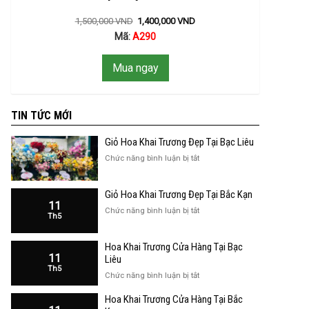
1,500,000
VND
1,400,000
VND
Mã:
A290
Mua ngay
TIN TỨC MỚI
Giỏ Hoa Khai Trương Đẹp Tại Bạc Liêu
ở
Chức năng bình luận bị tắt
Giỏ
Hoa
Giỏ Hoa Khai Trương Đẹp Tại Bắc Kạn
Khai
11
Trương
ở
Chức năng bình luận bị tắt
Th5
Đẹp
Giỏ
Tại
Hoa
Bạc
Hoa Khai Trương Cửa Hàng Tại Bạc
Khai
Liêu
11
Trương
Liêu
Th5
Đẹp
ở
Chức năng bình luận bị tắt
Tại
Hoa
Bắc
Hoa Khai Trương Cửa Hàng Tại Bắc
Khai
Kạn