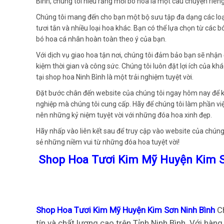
Bình, chúng tôi hiểu rằng mỗi bó hoa là một câu chuyện riêng
Chúng tôi mang đến cho bạn một bộ sưu tập đa dạng các loại
tươi tắn và nhiều loại hoa khác. Bạn có thể lựa chọn từ các 
bó hoa cá nhân hoàn toàn theo ý của bạn.
Với dịch vụ giao hoa tận nơi, chúng tôi đảm bảo bạn sẽ nhận
kiệm thời gian và công sức. Chúng tôi luôn đặt lợi ích của
tại shop hoa Ninh Bình là một trải nghiệm tuyệt vời.
Đặt bước chân đến website của chúng tôi ngay hôm nay để 
nghiệp mà chúng tôi cung cấp. Hãy để chúng tôi làm phần v
nên những kỷ niệm tuyệt vời với những đóa hoa xinh đẹp.
Hãy nhấp vào liên kết sau để truy cập vào website của chúng 
sẻ những niềm vui từ những đóa hoa tuyệt vời!
Shop Hoa Tươi Kim Mỹ Huyện Kim S
Shop Hoa Tươi Kim Mỹ Huyện Kim Sơn Ninh Bình
C
tín và chất lượng cao trên Tỉnh Ninh Bình. Với hàn