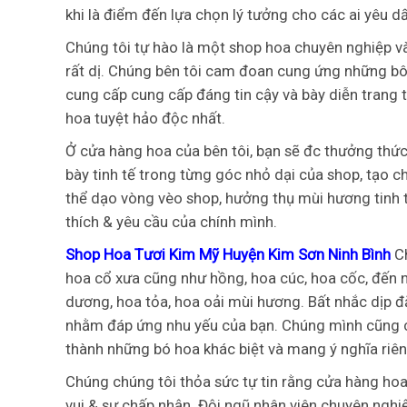
khi là điểm đến lựa chọn lý tưởng cho các ai yêu 
Chúng tôi tự hào là một shop hoa chuyên nghiệp và 
rất dị. Chúng bên tôi cam đoan cung ứng những bô
cung cấp cung cấp đáng tin cậy và bày diễn trang
hoa tuyệt hảo độc nhất.
Ở cửa hàng hoa của bên tôi, bạn sẽ đc thưởng thứ
bày tinh tế trong từng góc nhỏ dại của shop, tạo
thể dạo vòng vèo shop, hưởng thụ mùi hương tinh 
thích & yêu cầu của chính mình.
Shop Hoa Tươi Kim Mỹ Huyện Kim Sơn Ninh Bình
C
hoa cổ xưa cũng như hồng, hoa cúc, hoa cốc, đến n
dương, hoa tỏa, hoa oải mùi hương. Bất nhắc dịp đặ
nhằm đáp ứng nhu yếu của bạn. Chúng mình cũng cu
thành những bó hoa khác biệt và mang ý nghĩa riên
Chúng chúng tôi thỏa sức tự tin rằng cửa hàng hoa
vui & sự chấp nhận. Đội ngũ nhân viên chuyên nghiệ