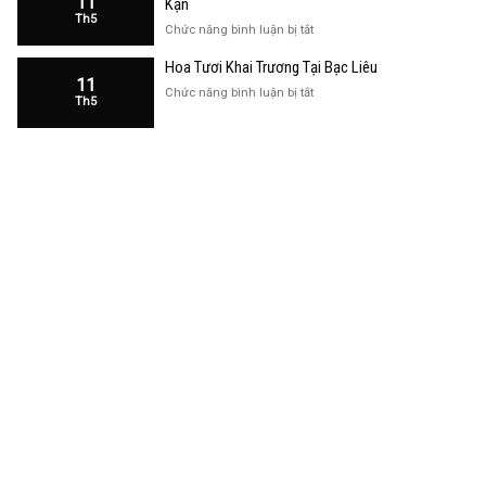
11
Kạn
Trương
Th5
Cửa
ở
Chức năng bình luận bị tắt
Hàng
Hoa
Tại
Hoa Tươi Khai Trương Tại Bạc Liêu
Khai
Bạc
11
Trương
ở
Chức năng bình luận bị tắt
Liêu
Th5
Cửa
Hoa
Hàng
Tươi
Tại
Khai
Bắc
Trương
Kạn
Tại
Bạc
Liêu