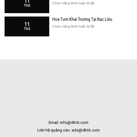
11
Cửa
ở
Chức năng bình luận bị tắt
Th5
Hàng
Hoa
Tại
Khai
Bạc
Hoa Tươi Khai Trương Tại Bạc Liêu
Trương
Liêu
11
Cửa
ở
Chức năng bình luận bị tắt
Th5
Hàng
Hoa
Tại
Tươi
Bắc
Khai
Kạn
Trương
Tại
Bạc
Liêu
Email: info@dkt6.com
Liên hệ quảng cáo: ads@dkt6.com