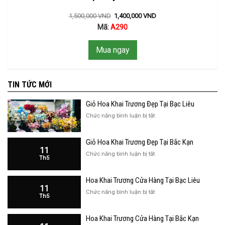
1,500,000
VND
1,400,000
VND
Mã:
A290
Mua ngay
TIN TỨC MỚI
Giỏ Hoa Khai Trương Đẹp Tại Bạc Liêu
ở
Chức năng bình luận bị tắt
Giỏ
Hoa
Giỏ Hoa Khai Trương Đẹp Tại Bắc Kạn
Khai
11
Trương
ở
Chức năng bình luận bị tắt
Th5
Đẹp
Giỏ
Tại
Hoa
Bạc
Hoa Khai Trương Cửa Hàng Tại Bạc Liêu
Khai
Liêu
11
Trương
ở
Chức năng bình luận bị tắt
Th5
Đẹp
Hoa
Tại
Khai
Bắc
Hoa Khai Trương Cửa Hàng Tại Bắc Kạn
Trương
Kạn