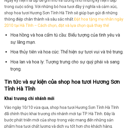
Ngày kỷ niệm là dịp để ghi nhớ và tưởng nhớ những kỷ niệm đẹp
trong cuộc sống. Với những bó hoa tươi đầy ý nghĩa và cảm xúc,
shop hoa tươi Hương Sơn Tỉnh Hà Tĩnh sẽ giúp bạn gửi đi những
thông điệp chân thành và sâu sắc nhất.
Đặt hoa tặng mẹ nhân ngày
2010 tại Hà Tĩnh – Cách chọn, đặt và lựa chọn quà thay thế
Hoa hồng và hoa cẩm tú cầu: Biểu tượng của tình yêu và
sự lãng mạn.
Hoa thủy tiên và hoa cúc: Thể hiện sự tươi vui và trẻ trung.
Hoa lan và hoa ly: Tượng trưng cho sự quý phái và sang
trọng.
Tin tức và sự kiện của shop hoa tươi Hương Sơn
Tỉnh Hà Tĩnh
Khai trương chi nhánh mới
Vào ngày 10/10 vừa qua, shop hoa tươi Hương Sơn Tỉnh Hà Tĩnh
đã chính thức khai trương chi nhánh mới tại TP. Hà Tĩnh. Đây là
bước phát triển mới của shop trong việc mang đến những sản
phẩm hoa tươi chất lượng và dịch vụ tốt hơn cho khách hàng.