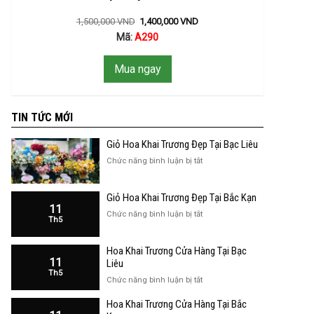
1,500,000
VND
1,400,000
VND
Mã:
A290
Mua ngay
TIN TỨC MỚI
Giỏ Hoa Khai Trương Đẹp Tại Bạc Liêu
ở
Chức năng bình luận bị tắt
Giỏ
Hoa
Giỏ Hoa Khai Trương Đẹp Tại Bắc Kạn
Khai
11
Trương
ở
Chức năng bình luận bị tắt
Th5
Đẹp
Giỏ
Tại
Hoa
Bạc
Hoa Khai Trương Cửa Hàng Tại Bạc
Khai
Liêu
11
Trương
Liêu
Th5
Đẹp
ở
Chức năng bình luận bị tắt
Tại
Hoa
Bắc
Hoa Khai Trương Cửa Hàng Tại Bắc
Khai
Kạn