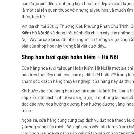
còn được biết đến với những tiệm hoa tươi đẹp và chất lượng
là một cái tên quen thuộc với những ai yêu hoa và muốn tìm
thân, bạn bè.
Với địa chỉ tại 33s Lý Thường Kiệt, Phường Phan Chu Trinh, 
Kiếm Hà Nội
đã và đang trở thành địa chỉ tin cậy cho những a
Nội. Vậy tại sao lại có rất nhiều người tin tưởng và lựa chọn
S
biệt của shop hoa này trong bài viết dưới đây..
Shop hoa tươi quận hoàn kiếm – Hà Nội
Cửa hàng hoa tươi tại quận Hoàn Kiếm, Hà Nội là một địa c
hoa tươi tươi đẹp nhất cho các dịp đặc biệt hoặc để trang tr
chăm sóc khách hàng chuyên nghiệp, cửa hàng này đã thu hút
Khi bước vào cửa hàng hoa tươi tại quận Hoàn Kiếm, bạn sẽ 
sắp xếp một cách tinh tế và sang trọng. Từ những bó hoa cổ 
độc đáo như hoa hướng dương, hoa hướng dương vàng, hoa se
mình.
Ngoài ra, cửa hàng cũng cung cấp dịch vụ đặt hoa theo yêu c
ý tưởng riêng của mình. Đội ngũ nhân viên tận tâm và am hi
việc chọn lựa hoa và cách sắp xếp để tạo nên những tác ph