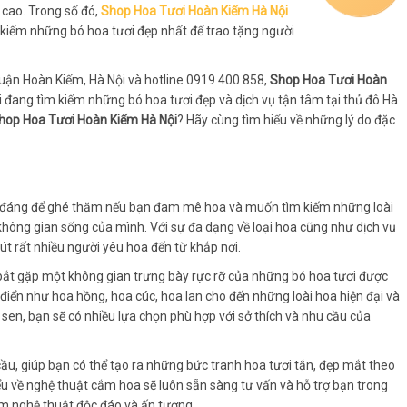
 cao. Trong số đó,
Shop Hoa Tươi Hoàn Kiếm Hà Nội
 kiếm những bó hoa tươi đẹp nhất để trao tặng người
Quận Hoàn Kiếm, Hà Nội và hotline 0919 400 858,
Shop Hoa Tươi Hoàn
i đang tìm kiếm những bó hoa tươi đẹp và dịch vụ tận tâm tại thủ đô Hà
hop Hoa Tươi Hoàn Kiếm Hà Nội
? Hãy cùng tìm hiểu về những lý do đặc
hỉ đáng để ghé thăm nếu bạn đam mê hoa và muốn tìm kiếm những loài
í không gian sống của mình. Với sự đa dạng về loại hoa cũng như dịch vụ
 rất nhiều người yêu hoa đến từ khắp nơi.
bắt gặp một không gian trưng bày rực rỡ của những bó hoa tươi được
điển như hoa hồng, hoa cúc, hoa lan cho đến những loài hoa hiện đại và
n, bạn sẽ có nhiều lựa chọn phù hợp với sở thích và nhu cầu của
ầu, giúp bạn có thể tạo ra những bức tranh hoa tươi tắn, đẹp mắt theo
ểu về nghệ thuật cắm hoa sẽ luôn sẵn sàng tư vấn và hỗ trợ bạn trong
ẩm nghệ thuật độc đáo và ấn tượng.