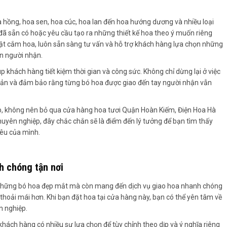
a hồng, hoa sen, hoa cúc, hoa lan đến hoa hướng dương và nhiều loại
đã sẵn có hoặc yêu cầu tạo ra những thiết kế hoa theo ý muốn riêng
ật cắm hoa, luôn sẵn sàng tư vấn và hỗ trợ khách hàng lựa chọn những
n người nhận.
p khách hàng tiết kiệm thời gian và công sức. Không chỉ dừng lại ở việc
uản và đảm bảo rằng từng bó hoa được giao đến tay người nhận vẫn
p, không nên bỏ qua cửa hàng hoa tươi Quận Hoàn Kiếm, Điện Hoa Hà
chuyên nghiệp, đây chắc chắn sẽ là điểm đến lý tưởng để bạn tìm thấy
êu của mình.
h chóng tận nơi
 những bó hoa đẹp mắt mà còn mang đến dịch vụ giao hoa nhanh chóng
thoải mái hơn. Khi bạn đặt hoa tại cửa hàng này, bạn có thể yên tâm về
n nghiệp.
hách hàng có nhiều sự lựa chọn để tùy chỉnh theo dịp và ý nghĩa riêng