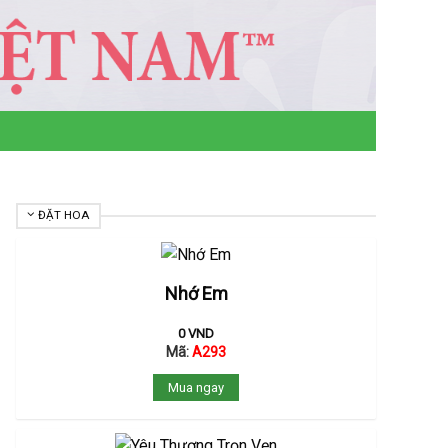
ĐẶT HOA
Nhớ Em
0
VND
Mã:
A293
Mua ngay