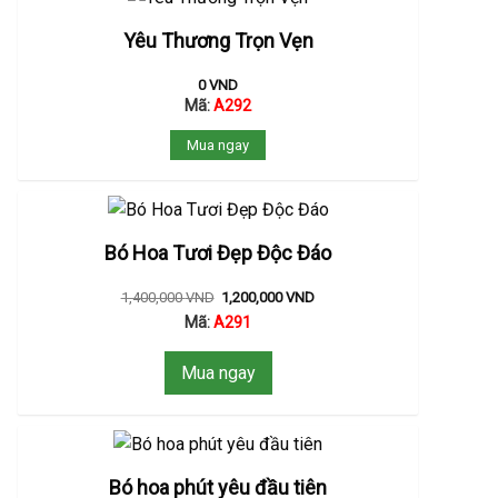
Yêu Thương Trọn Vẹn
0
VND
Mã:
A292
Mua ngay
Bó Hoa Tươi Đẹp Độc Đáo
1,400,000
VND
1,200,000
VND
Mã:
A291
Mua ngay
Bó hoa phút yêu đầu tiên