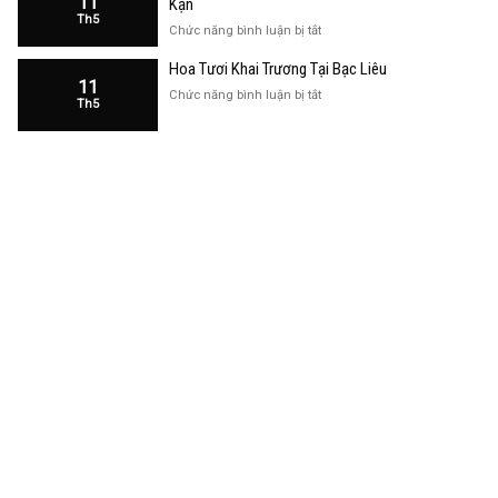
11
Kạn
Trương
Th5
Cửa
ở
Chức năng bình luận bị tắt
Hàng
Hoa
Tại
Hoa Tươi Khai Trương Tại Bạc Liêu
Khai
Bạc
11
Trương
ở
Chức năng bình luận bị tắt
Liêu
Th5
Cửa
Hoa
Hàng
Tươi
Tại
Khai
Bắc
Trương
Kạn
Tại
Bạc
Liêu