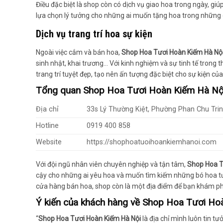
Điều đặc biệt là shop còn có dịch vụ giao hoa trong ngày, g
lựa chọn lý tưởng cho những ai muốn tặng hoa trong những d
Dịch vụ trang trí hoa sự kiện
Ngoài việc cắm và bán hoa,
Shop Hoa Tươi Hoàn Kiếm Hà Nộ
sinh nhật, khai trương… Với kinh nghiệm và sự tinh tế trong
trang trí tuyệt đẹp, tạo nên ấn tượng đặc biệt cho sự kiện của
Tổng quan
Shop Hoa Tươi Hoàn Kiếm Hà Nộ
Địa chỉ
33s Lý Thường Kiệt, Phường Phan Chu Tri
Hotline
0919 400 858
Website
https://shophoatuoihoankiemhanoi.com
Với đội ngũ nhân viên chuyên nghiệp và tận tâm,
Shop Hoa T
cậy cho những ai yêu hoa và muốn tìm kiếm những bó hoa tươ
cửa hàng bán hoa, shop còn là một địa điểm để bạn khám phá
Ý kiến của khách hàng về
Shop Hoa Tươi Ho
“
Shop Hoa Tươi Hoàn Kiếm Hà Nội
là địa chỉ mình luôn tin t