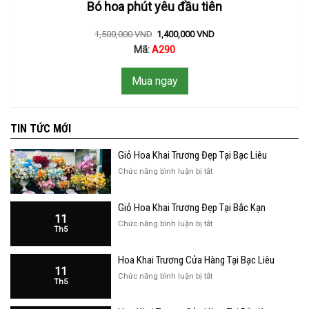
Bó hoa phút yêu đầu tiên
1,500,000
VND
1,400,000
VND
Mã:
A290
Mua ngay
TIN TỨC MỚI
Giỏ Hoa Khai Trương Đẹp Tại Bạc Liêu
ở
Chức năng bình luận bị tắt
Giỏ
Hoa
Giỏ Hoa Khai Trương Đẹp Tại Bắc Kạn
Khai
11
Trương
ở
Chức năng bình luận bị tắt
Th5
Đẹp
Giỏ
Tại
Hoa
Bạc
Hoa Khai Trương Cửa Hàng Tại Bạc Liêu
Khai
Liêu
11
Trương
ở
Chức năng bình luận bị tắt
Th5
Đẹp
Hoa
Tại
Khai
Bắc