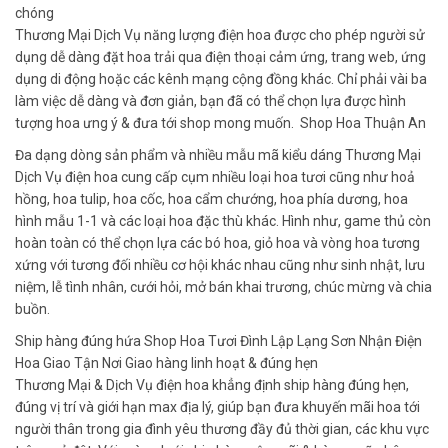
chóng
Thương Mại Dịch Vụ năng lượng điện hoa được cho phép người sử
dụng dễ dàng đặt hoa trải qua điện thoại cảm ứng, trang web, ứng
dụng di động hoặc các kênh mạng cộng đồng khác. Chỉ phải vài ba
làm việc dễ dàng và đơn giản, bạn đã có thể chọn lựa được hình
tượng hoa ưng ý & đưa tới shop mong muốn. Shop Hoa Thuận An
Đa dạng dòng sản phẩm và nhiều mẫu mã kiểu dáng Thương Mại
Dịch Vụ điện hoa cung cấp cụm nhiều loại hoa tươi cũng như hoả
hồng, hoa tulip, hoa cốc, hoa cẩm chướng, hoa phía dương, hoa
hình mẫu 1-1 và các loại hoa đặc thù khác. Hình như, game thủ còn
hoàn toàn có thể chọn lựa các bó hoa, giỏ hoa và vòng hoa tương
xứng với tương đối nhiều cơ hội khác nhau cũng như sinh nhật, lưu
niệm, lễ tình nhân, cưới hỏi, mở bán khai trương, chúc mừng và chia
buồn.
Ship hàng đúng hứa Shop Hoa Tươi Đình Lập Lạng Sơn Nhận Điện
Hoa Giao Tận Nơi Giao hàng linh hoạt & đúng hẹn
Thương Mại & Dịch Vụ điện hoa khẳng định ship hàng đúng hẹn,
đúng vị trí và giới hạn max địa lý, giúp bạn đưa khuyến mãi hoa tới
người thân trong gia đình yêu thương đầy đủ thời gian, các khu vực