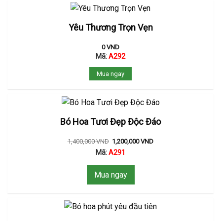
Yêu Thương Trọn Vẹn
0
VND
Mã:
A292
Mua ngay
Bó Hoa Tươi Đẹp Độc Đáo
1,400,000
VND
1,200,000
VND
Mã:
A291
Mua ngay