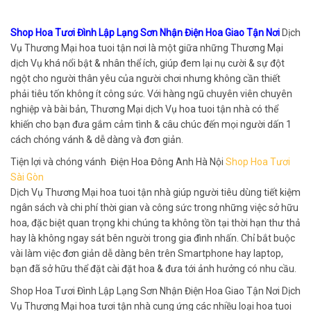
Shop Hoa Tươi Đình Lập Lạng Sơn Nhận Điện Hoa Giao Tận Nơi
Dịch
Vụ Thương Mại hoa tuoi tận nơi là một giữa những Thương Mại
dịch Vụ khá nổi bật & nhân thể ích, giúp đem lại nụ cười & sự đột
ngột cho người thân yêu của người chơi nhưng không cần thiết
phải tiêu tốn không ít công sức. Với hàng ngũ chuyên viên chuyên
nghiệp và bài bản, Thương Mại dịch Vụ hoa tuoi tận nhà có thể
khiến cho bạn đưa gắm cảm tình & câu chúc đến mọi người dấn 1
cách chóng vánh & dễ dàng và đơn giản.
Tiện lợi và chóng vánh Điện Hoa Đông Anh Hà Nội
Shop Hoa Tươi
Sài Gòn
Dịch Vụ Thương Mại hoa tuoi tận nhà giúp người tiêu dùng tiết kiệm
ngân sách và chi phí thời gian và công sức trong những việc sở hữu
hoa, đặc biệt quan trọng khi chúng ta không tồn tại thời hạn thư thả
hay là không ngay sát bên người trong gia đình nhấn. Chỉ bắt buộc
vài làm việc đơn giản dễ dàng bên trên Smartphone hay laptop,
bạn đã sở hữu thể đặt cài đặt hoa & đưa tới ảnh hưởng có nhu cầu.
Shop Hoa Tươi Đình Lập Lạng Sơn Nhận Điện Hoa Giao Tận Nơi Dịch
Vụ Thương Mại hoa tươi tận nhà cung ứng các nhiều loại hoa tuoi