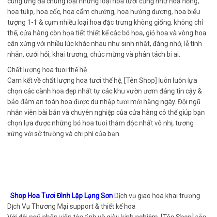
cung ứng đa chủng loại những loại hoa tươi cũng như hoả hồng,
hoa tulip, hoa cốc, hoa cẩm chướng, hoa hướng dương, hoa biểu
tượng 1-1 & cụm nhiều loại hoa đặc trưng không giống. không chỉ
thế, cửa hàng còn họa tiết thiết kế các bó hoa, giỏ hoa và vòng hoa
cân xứng với nhiều lúc khác nhau như sinh nhật, đáng nhớ, lễ tình
nhân, cưới hỏi, khai trương, chúc mừng và phân tách bi ai.
Chất lượng hoa tuoi thế hệ
Cam kết về chất lượng hoa tươi thế hệ, [Tên Shop] luôn luôn lựa
chọn các cành hoa đẹp nhất tự các khu vườn ươm đáng tin cậy &
bảo đảm an toàn hoa được du nhập tươi mới hằng ngày. Đội ngũ
nhân viên bài bản và chuyên nghiệp của cửa hàng có thể giúp bạn
chọn lựa được những bó hoa tuoi thắm độc nhất vô nhị, tương
xứng với sở trường và chi phí của bạn.
Shop Hoa Tươi Đình Lập Lạng Sơn
Dịch vụ giao hoa khai trương
Dịch Vụ Thương Mại support & thiết kế hoa
Với đội ngũ nhân viên tận tình và giàu kinh nghiệm, [Tên Shop] sẵn