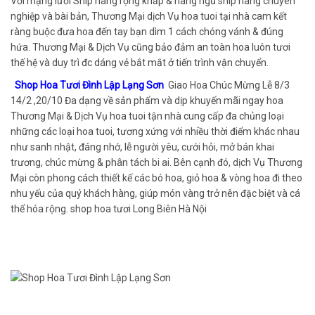
Với mạng lưới Ship hàng rộng khắp & hàng ngũ ship hàng chuyên
nghiệp và bài bản, Thương Mại dịch Vụ hoa tuoi tại nhà cam kết
ràng buộc đưa hoa đến tay bạn dìm 1 cách chóng vánh & đúng
hứa. Thương Mại & Dịch Vụ cũng bảo đảm an toàn hoa luôn tươi
thế hệ và duy trì đc dáng vẻ bắt mắt ở tiến trình vận chuyển.
Shop Hoa Tươi Đình Lập Lạng Sơn
Giao Hoa Chúc Mừng Lễ 8/3
14/2 ,20/10 Đa dạng về sản phẩm và dịp khuyến mãi ngay hoa
Thương Mại & Dịch Vụ hoa tuoi tận nhà cung cấp đa chủng loại
những các loại hoa tuoi, tương xứng với nhiều thời điểm khác nhau
như sanh nhật, đáng nhớ, lễ người yêu, cưới hỏi, mở bán khai
trương, chúc mừng & phân tách bi ai. Bên cạnh đó, dịch Vụ Thương
Mại còn phong cách thiết kế các bó hoa, giỏ hoa & vòng hoa đi theo
nhu yếu của quý khách hàng, giúp món vàng trở nên đặc biệt và cá
thể hóa rộng. shop hoa tươi Long Biên Hà Nội