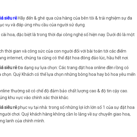
á siêu rẻ
Hãy đến & ghé qua cửa hàng của bên tôi & trải nghiệm sự đa
c vụ và đáp ứng nhu cầu của người sử dụng.
ài hoa, đặc biệt là trong thời đại công nghệ số hiện nay. Dưới đó là một
ch thời gian và công sức của con người đối với bài toán tới các điểm
g internet, chúng ta cũng có thể đặt hoa đông đảo lúc, hầu hết nơi.
á siêu rẻ
Đa dạng sự lựa chọn: Các trang đặt hoa online đền rồng có
lựa chọn. Quý Khách có thể lựa chọn những bông hoa hay bó hoa yêu mến
nline thường sẽ có chế độ đảm bảo chất lượng cao & độ tin cậy cao.
úng khu vực vào chính xác thời khắc.
á siêu rẻ
phục vụ tại nhà: trong số những lợi ích lớn số 1 của sự đặt hoa
a người chơi. Quý khách hàng không cần lo lắng về sự chuyển giao hoa,
ng lanh của chính mình.