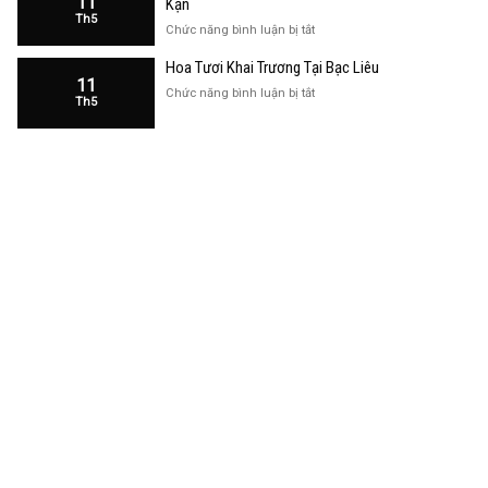
11
Kạn
Trương
Th5
Cửa
ở
Chức năng bình luận bị tắt
Hàng
Hoa
Tại
Hoa Tươi Khai Trương Tại Bạc Liêu
Khai
Bạc
11
Trương
ở
Chức năng bình luận bị tắt
Liêu
Th5
Cửa
Hoa
Hàng
Tươi
Tại
Khai
Bắc
Trương
Kạn
Tại
Bạc
Liêu