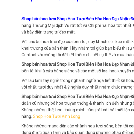
Shop bán hoa tươi Shop Hoa Tươi Biên Hòa Hoa Đẹp Nhận Đ
hàng Thương Mại dịch Vụ rất tốt và Chi phí hài hòa tốt nhất.
và bày diễn trang trí đẹp mắt.
Với các bó hoa tươi đẹp của bên tôi, quý khách có lẽ có mộ
khai trương của bản thân. Hãy nhằm tôi giúp bạn biểu thị sự
Contact với chúng tôi để biết thêm chi tiết cụ thể và mua hà
Shop bán hoa tươi Shop Hoa Tươi Biên Hòa Hoa Đẹp Nhận 
bên tôi khi là cửa hàng siêng về các một số loại hoa khuyến m
Với lâu lăm tay nghề trong nghành nghề họa tiết thiết kế ho
vời nhất, tươi duy nhất & ý nghĩa duy nhất nhằm chúc mừng 
Shop bán hoa tươi Shop Hoa Tươi Biên Hòa Hoa Đẹp Nhận 
đoản cú những bó hoa truyền thống & thanh lịch đến những bó
Không những thế, bọn chúng mình cũng rất có thể thiết lập c
hàng.
Shop Hoa Tươi Vĩnh Long
Không những mang đến các nhành hoa tươi sáng, bên tôi cò
đông được quan tâm và bảo quản đúng phương pháp để bảo đả