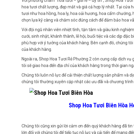
Với phương châm “hoa tươi – giá rẻ – uy tín”, Shop Hoa T
hoa tươi chất lượng, đẹp mắt và giá cả hợp lý nhất. Tại cửa 
tươi như hoa hồng, hoa ly, hoa oải hương, hoa cẩm chướng, ho
chọn lựa kỹ càng và chăm sóc đúng cách để đảm bảo hoa vẫn
Với đội ngũ nhân viên nhiệt tình, tận tâm và giàu kinh nghiệm
cưới, sinh nhật, khánh thành, lễ hội, buổi tiệc và các dịp đặc 
phù hợp với ý tưởng của khách hàng. Bên cạnh đó, chúng tôi c
của khách hàng.
Ngoài ra, Shop Hoa Tươi Rẻ Phường 2 còn cung cấp dịch vụ gi
tôi sẽ giao hoa đến địa chỉ của khách hàng trong thời gian 
Chúng tôi luôn nỗ lực để cải thiện chất lượng sản phẩm và d
chúng tôi thường xuyên cập nhật các ưu đãi và chương trình
Shop Hoa Tươi Biên Hòa H
Chúng tôi cũng xin gửi lời cảm ơn đến quý khách hàng đã tin
lớn đối với chúng tôi để tiếp tục nỗ lực và cải tiến để mang