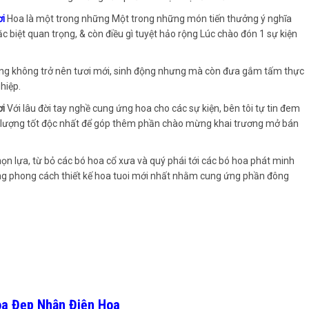
ơi
Hoa là một trong những Một trong những món tiến thưởng ý nghĩa
c biệt quan trọng, & còn điều gì tuyệt hảo rộng Lúc chào đón 1 sự kiện
ng không trở nên tươi mới, sinh động nhưng mà còn đưa gắm tấm thực
hiệp.
ơi
Với lâu đời tay nghề cung ứng hoa cho các sự kiện, bên tôi tự tin đem
hất lượng tốt độc nhất để góp thêm phần chào mừng khai trương mở bán
họn lựa, từ bỏ các bó hoa cổ xưa và quý phái tới các bó hoa phát minh
ớng phong cách thiết kế hoa tuoi mới nhất nhằm cung ứng phần đông
oa Đẹp Nhận Điện Hoa