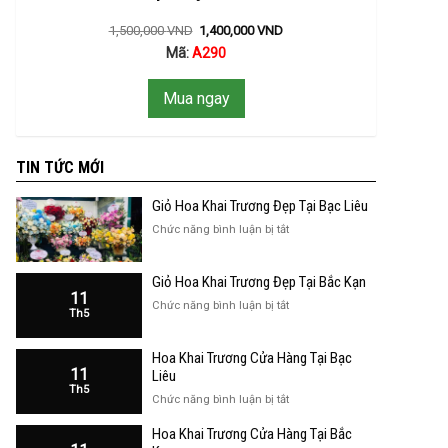
1,500,000
VND
1,400,000
VND
Mã:
A290
Mua ngay
TIN TỨC MỚI
Giỏ Hoa Khai Trương Đẹp Tại Bạc Liêu
ở
Chức năng bình luận bị tắt
Giỏ
Hoa
Giỏ Hoa Khai Trương Đẹp Tại Bắc Kạn
Khai
11
Trương
ở
Chức năng bình luận bị tắt
Th5
Đẹp
Giỏ
Tại
Hoa
Bạc
Hoa Khai Trương Cửa Hàng Tại Bạc
Khai
Liêu
11
Trương
Liêu
Th5
Đẹp
ở
Chức năng bình luận bị tắt
Tại
Hoa
Bắc
Hoa Khai Trương Cửa Hàng Tại Bắc
Khai
Kạn