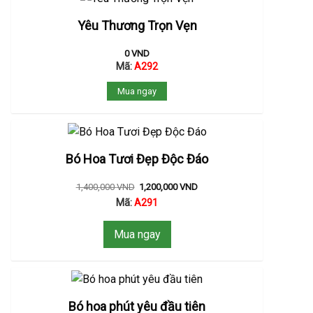
Yêu Thương Trọn Vẹn
0
VND
Mã:
A292
Mua ngay
Bó Hoa Tươi Đẹp Độc Đáo
1,400,000
VND
1,200,000
VND
Mã:
A291
Mua ngay
Bó hoa phút yêu đầu tiên