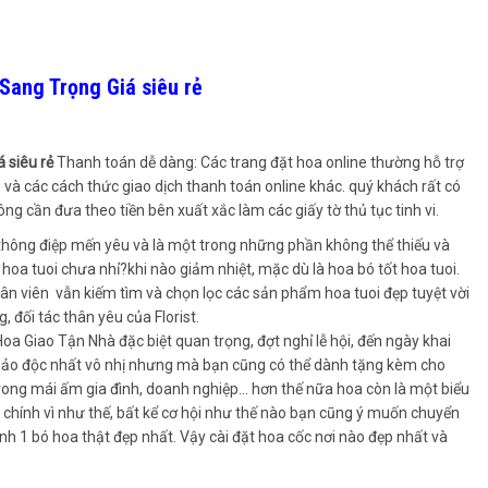
Sang Trọng Giá siêu rẻ
 siêu rẻ
Thanh toán dễ dàng: Các trang đặt hoa online thường hỗ trợ
 và các cách thức giao dịch thanh toán online khác. quý khách rất có
 cần đưa theo tiền bên xuất xắc làm các giấy tờ thủ tục tinh vi.
 thông điệp mến yêu và là một trong những phần không thể thiếu và
hoa tuoi chưa nhỉ?khi nào giảm nhiệt, mặc dù là hoa bó tốt hoa tuoi.
n viên vẫn kiếm tìm và chọn lọc các sản phẩm hoa tuoi đẹp tuyệt vời
, đối tác thân yêu của Florist.
 Giao Tận Nhà đặc biệt quan trọng, đợt nghỉ lễ hội, đến ngày khai
 hảo độc nhất vô nhị nhưng mà bạn cũng có thể dành tặng kèm cho
trong mái ấm gia đình, doanh nghiệp… hơn thế nữa hoa còn là một biểu
 chính vì như thế, bất kể cơ hội như thế nào bạn cũng ý muốn chuyển
h 1 bó hoa thật đẹp nhất. Vậy cài đặt hoa cốc nơi nào đẹp nhất và