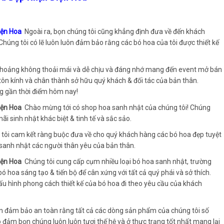
iện Hoa
Ngoài ra, bọn chúng tôi cũng khẳng định đưa về đến khách
 Chúng tôi có lẽ luôn luôn đảm bảo rằng các bó hoa của tôi được thiết kế
t khoảng không thoải mái và dễ chịu và đáng nhớ mang đến event mở bán
 tôn kính và chân thành sở hữu quý khách & đối tác của bản thân.
ng gần thời điểm hôm nay!
Điện Hoa
Chào mừng tới có shop hoa sanh nhật của chúng tôi! Chúng
ãi sinh nhật khác biệt & tinh tế và sắc sảo.
a, tôi cam kết ràng buộc đưa về cho quý khách hàng các bó hoa đẹp tuyệt
sanh nhật các người thân yêu của bản thân.
Điện Hoa
Chúng tôi cung cấp cụm nhiều loại bó hoa sanh nhật, trường
 hoa sáng tạo & tiến bộ để cân xứng với tất cả quý phái và sở thích.
ấu hình phong cách thiết kế của bó hoa đi theo yêu cầu của khách
n đảm bảo an toàn rằng tất cả các dòng sản phẩm của chúng tôi số
m bọn chúng luôn luôn tươi thế hệ và ở thực trạng tốt nhất mang lại