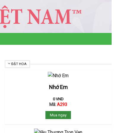
ĐẶT HOA
Nhớ Em
0
VND
Mã:
A293
Mua ngay