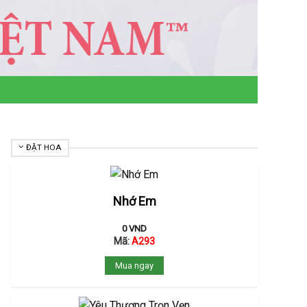
ĐẶT HOA
Nhớ Em
0
VND
Mã:
A293
Mua ngay