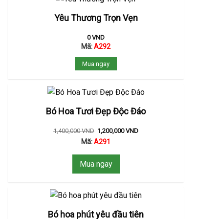
Yêu Thương Trọn Vẹn
0
VND
Mã:
A292
Mua ngay
Bó Hoa Tươi Đẹp Độc Đáo
1,400,000
VND
1,200,000
VND
Mã:
A291
Mua ngay
Bó hoa phút yêu đầu tiên