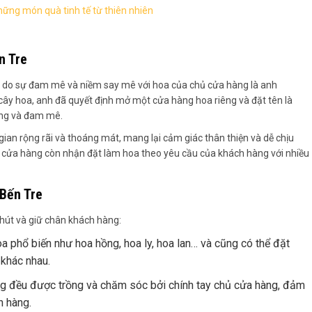
ững món quà tinh tế từ thiên nhiên
n Tre
, do sự đam mê và niềm say mê với hoa của chủ cửa hàng là anh
cây hoa, anh đã quyết định mở một cửa hàng hoa riêng và đặt tên là
sống và đam mê.
ian rộng rãi và thoáng mát, mang lại cảm giác thân thiện và dễ chịu
, cửa hàng còn nhận đặt làm hoa theo yêu cầu của khách hàng với nhiều
 Bến Tre
 hút và giữ chân khách hàng:
 phổ biến như hoa hồng, hoa ly, hoa lan… và cũng có thể đặt
 khác nhau.
àng đều được trồng và chăm sóc bởi chính tay chủ cửa hàng, đảm
h hàng.