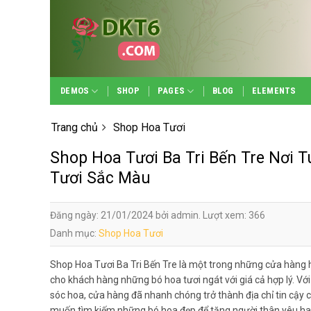
Skip
to
content
DEMOS
SHOP
PAGES
BLOG
ELEMENTS
Trang chủ
Shop Hoa Tươi
Shop Hoa Tươi Ba Tri Bến Tre Nơi 
Tươi Sắc Màu
Đăng ngày: 21/01/2024 bởi admin. Lượt xem: 366
Danh mục:
Shop Hoa Tươi
Shop Hoa Tươi Ba Tri Bến Tre là một trong những cửa hàng h
cho khách hàng những bó hoa tươi ngát với giá cả hợp lý. V
sóc hoa, cửa hàng đã nhanh chóng trở thành địa chỉ tin cậy 
muốn tìm kiếm những bó hoa đẹp để tặng người thân yêu hay