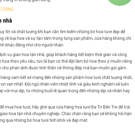
C SỐNG
n nhà
 uy tín và chất lượng khi bạn cần tìm kiếm những bó hoa tươi đẹp để
ạng về loại hoa và sự tận tâm trong từng sản phẩm, cửa hàng không chỉ
nh khắc đáng nhớ cho người nhận.
dịch vụ giao hoa tận nhà, giúp khách hàng tiết kiệm thời gian và công
 hoa theo yêu cầu, tức là bạn có thể đặt làm bó hoa theo ý muốn riêng
sao cho phản ánh được tinh thần và thông điệp mà bạn muốn gửi gắm.
a hàng cam kết sẽ mang đến những sản phẩm hoa tươi chất lượng nhất,
ọn vẹn nhất. Đội ngũ nhân viên nhiệt tình và giàu kinh nghiệm sẽ luôn
ợp với mọi dịp, từ những buổi lễ quan trọng đến những dịp cá nhân hay
 để mua hoa tươi, hãy ghé qua cửa hàng hoa tươi Ba Tri Bến Tre để trải
giao hoa tận nhà chuyên nghiệp. Chắc chắn rằng bạn sẽ không hối hận
ng qua những bó hoa tươi tinh khôi và đẹp mắt.