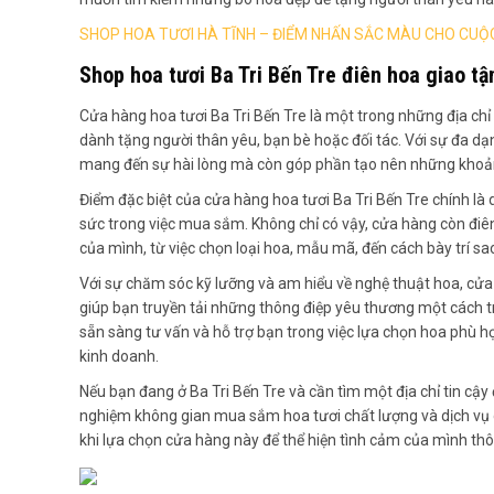
SHOP HOA TƯƠI HÀ TĨNH – ĐIỂM NHẤN SẮC MÀU CHO CUỘ
Shop hoa tươi Ba Tri Bến Tre điên hoa giao tậ
Cửa hàng hoa tươi Ba Tri Bến Tre là một trong những địa chỉ
dành tặng người thân yêu, bạn bè hoặc đối tác. Với sự đa d
mang đến sự hài lòng mà còn góp phần tạo nên những khoả
Điểm đặc biệt của cửa hàng hoa tươi Ba Tri Bến Tre chính là 
sức trong việc mua sắm. Không chỉ có vậy, cửa hàng còn điên
của mình, từ việc chọn loại hoa, mẫu mã, đến cách bày trí 
Với sự chăm sóc kỹ lưỡng và am hiểu về nghệ thuật hoa, cử
giúp bạn truyền tải những thông điệp yêu thương một cách tr
sẵn sàng tư vấn và hỗ trợ bạn trong việc lựa chọn hoa phù h
kinh doanh.
Nếu bạn đang ở Ba Tri Bến Tre và cần tìm một địa chỉ tin cậy
nghiệm không gian mua sắm hoa tươi chất lượng và dịch vụ 
khi lựa chọn cửa hàng này để thể hiện tình cảm của mình thô