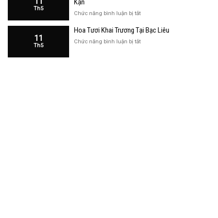
11
Kạn
Trương
Th5
Cửa
ở
Chức năng bình luận bị tắt
Hàng
Hoa
Tại
Hoa Tươi Khai Trương Tại Bạc Liêu
Khai
Bạc
11
Trương
ở
Chức năng bình luận bị tắt
Liêu
Th5
Cửa
Hoa
Hàng
Tươi
Tại
Khai
Bắc
Trương
Kạn
Tại
Bạc
Liêu