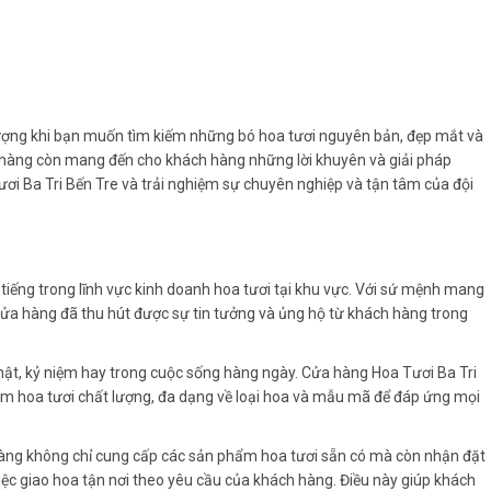
t lượng khi bạn muốn tìm kiếm những bó hoa tươi nguyên bản, đẹp mắt và
a hàng còn mang đến cho khách hàng những lời khuyên và giải pháp
ươi Ba Tri Bến Tre và trải nghiệm sự chuyên nghiệp và tận tâm của đội
i tiếng trong lĩnh vực kinh doanh hoa tươi tại khu vực. Với sứ mệnh mang
 cửa hàng đã thu hút được sự tin tưởng và ủng hộ từ khách hàng trong
 nhật, kỷ niệm hay trong cuộc sống hàng ngày. Cửa hàng Hoa Tươi Ba Tri
ẩm hoa tươi chất lượng, đa dạng về loại hoa và mẫu mã để đáp ứng mọi
 hàng không chỉ cung cấp các sản phẩm hoa tươi sẵn có mà còn nhận đặt
 việc giao hoa tận nơi theo yêu cầu của khách hàng. Điều này giúp khách