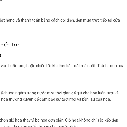
đặt hàng và thanh toán bằng cách gọi điện, đến mua trực tiếp tại cửa
 Bến Tre
p
ào buổi sáng hoặc chiều tối, khi thời tiết mát mẻ nhất. Tránh mua hoa
ể chúng ngâm trong nước một thời gian để giữ cho hoa luôn tươi và
g hoa thường xuyên để đảm bảo sự tươi mới và bền lâu của hoa.
ọn giỏ hoa thay vì bó hoa đơn giản. Giỏ hoa không chỉ sắp xếp đẹp
 lại sự đa dạng và ấn tượng cho người nhận.