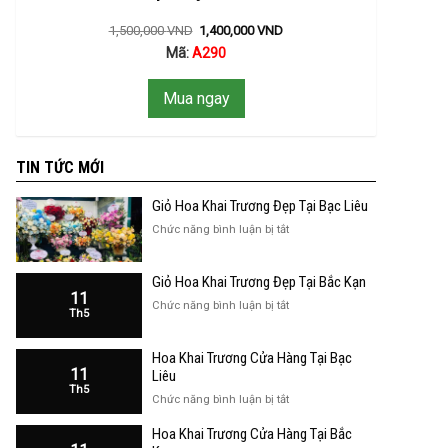
1,500,000
VND
1,400,000
VND
Mã:
A290
Mua ngay
TIN TỨC MỚI
Giỏ Hoa Khai Trương Đẹp Tại Bạc Liêu
ở
Chức năng bình luận bị tắt
Giỏ
Hoa
Giỏ Hoa Khai Trương Đẹp Tại Bắc Kạn
Khai
11
Trương
ở
Chức năng bình luận bị tắt
Th5
Đẹp
Giỏ
Tại
Hoa
Bạc
Hoa Khai Trương Cửa Hàng Tại Bạc
Khai
Liêu
11
Trương
Liêu
Th5
Đẹp
ở
Chức năng bình luận bị tắt
Tại
Hoa
Bắc
Hoa Khai Trương Cửa Hàng Tại Bắc
Khai
Kạn