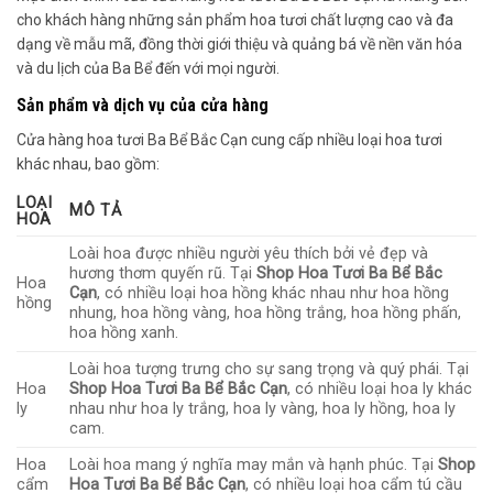
cho khách hàng những sản phẩm hoa tươi chất lượng cao và đa
dạng về mẫu mã, đồng thời giới thiệu và quảng bá về nền văn hóa
và du lịch của Ba Bể đến với mọi người.
Sản phẩm và dịch vụ của cửa hàng
Cửa hàng hoa tươi Ba Bể Bắc Cạn cung cấp nhiều loại hoa tươi
khác nhau, bao gồm:
LOẠI
MÔ TẢ
HOA
Loài hoa được nhiều người yêu thích bởi vẻ đẹp và
hương thơm quyến rũ. Tại
Shop Hoa Tươi Ba Bể Bắc
Hoa
Cạn
, có nhiều loại hoa hồng khác nhau như hoa hồng
hồng
nhung, hoa hồng vàng, hoa hồng trắng, hoa hồng phấn,
hoa hồng xanh.
Loài hoa tượng trưng cho sự sang trọng và quý phái. Tại
Hoa
Shop Hoa Tươi Ba Bể Bắc Cạn
, có nhiều loại hoa ly khác
ly
nhau như hoa ly trắng, hoa ly vàng, hoa ly hồng, hoa ly
cam.
Hoa
Loài hoa mang ý nghĩa may mắn và hạnh phúc. Tại
Shop
cẩm
Hoa Tươi Ba Bể Bắc Cạn
, có nhiều loại hoa cẩm tú cầu