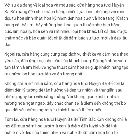
Với sự đa dạng về loại hoa và màu sắc, cửa hàng hoa tươi Huyện
Ba Bể mang đến cho khách hàng nhiều lựa chọn phù hợp với mọi
dịp, từ hoa sinh nhật, hoa kỷ niệm đến hoa cưới và hoa tang. Khách
hàng có thể tìm thấy những loại hoa quen thuộc như hoa hồng,
cúc, lan, hoa ly, hoa sen và rất nhiều loại hoa khác, tất cả đều được
chăm sóc và bảo quản tốt nhất để đảm bảo sự tươi mới và đẹp lâu
dài.
Ngoài ra, cửa hàng cũng cung cấp dịch vụ thiết kế và cắm hoa theo
yêu cầu, đáp ứng mọi nhu cầu của khách hàng. Đội ngũ nhân viên
tận tâm và am hiểu về nghệ thuật cắm hoa sẽ giúp khách hàng tạo
ra những bó hoa tươi tắn và ấn tượng nhất.
Không chỉ là nơi mua sắm, cửa hàng hoa tươi Huyện Ba Bể còn là
điểm đến lý tưởng để tận hưởng vẻ đẹp tự nhiên và thư giãn sau
những ngày làm việc căng thẳng. Với không gian xanh mát và
hương hoa ngát ngào, đây chắc chắn sẽ là điểm đến không thể bỏ
qua đối với những người yêu thích hoa và thiên nhiên.
Tóm lại, cửa hàng hoa tươi Huyện Ba Bể Tỉnh Bắc Kạn không chỉ là
nơi để mua sắm hoa tươi mà còn là điểm đến tuyệt vời để trải
nghiệm vẻ đẹp của thiên nhiên và nghệ thuật cắm hoa tinh tế.