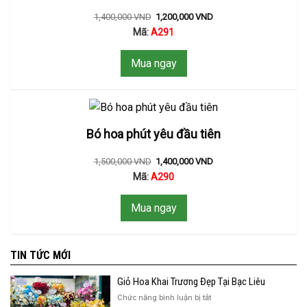
1,400,000
VND
1,200,000
VND
Mã:
A291
Mua ngay
Bó hoa phút yêu đầu tiên
1,500,000
VND
1,400,000
VND
Mã:
A290
Mua ngay
TIN TỨC MỚI
Giỏ Hoa Khai Trương Đẹp Tại Bạc Liêu
ở
Chức năng bình luận bị tắt