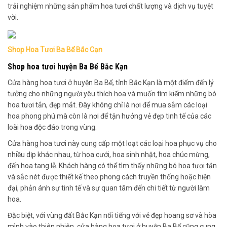
trải nghiệm những sản phẩm hoa tươi chất lượng và dịch vụ tuyệt
vời.
Shop Hoa Tươi Ba Bể Bắc Cạn
Shop hoa tươi huyện Ba Bể Bắc Kạn
Cửa hàng hoa tươi ở huyện Ba Bể, tỉnh Bắc Kạn là một điểm đến lý
tưởng cho những người yêu thích hoa và muốn tìm kiếm những bó
hoa tươi tắn, đẹp mắt. Đây không chỉ là nơi để mua sắm các loại
hoa phong phú mà còn là nơi để tận hưởng vẻ đẹp tinh tế của các
loài hoa độc đáo trong vùng.
Cửa hàng hoa tươi này cung cấp một loạt các loại hoa phục vụ cho
nhiều dịp khác nhau, từ hoa cưới, hoa sinh nhật, hoa chúc mừng,
đến hoa tang lễ. Khách hàng có thể tìm thấy những bó hoa tươi tắn
và sắc nét được thiết kế theo phong cách truyền thống hoặc hiện
đại, phản ánh sự tinh tế và sự quan tâm đến chi tiết từ người làm
hoa.
Đặc biệt, với vùng đất Bắc Kạn nổi tiếng với vẻ đẹp hoang sơ và hòa
mình vào thiên nhiên, cửa hàng hoa tươi ở huyện Ba Bể cũng cung