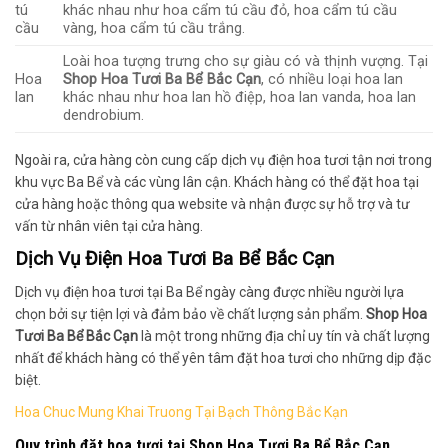
tú
khác nhau như hoa cẩm tú cầu đỏ, hoa cẩm tú cầu
cầu
vàng, hoa cẩm tú cầu trắng.
Loài hoa tượng trưng cho sự giàu có và thịnh vượng. Tại
Hoa
Shop Hoa Tươi Ba Bể Bắc Cạn
, có nhiều loại hoa lan
lan
khác nhau như hoa lan hồ điệp, hoa lan vanda, hoa lan
dendrobium.
Ngoài ra, cửa hàng còn cung cấp dịch vụ điện hoa tươi tận nơi trong
khu vực Ba Bể và các vùng lân cận. Khách hàng có thể đặt hoa tại
cửa hàng hoặc thông qua website và nhận được sự hỗ trợ và tư
vấn từ nhân viên tại cửa hàng.
Dịch Vụ Điện Hoa Tươi Ba Bể Bắc Cạn
Dịch vụ điện hoa tươi tại Ba Bể ngày càng được nhiều người lựa
chọn bởi sự tiện lợi và đảm bảo về chất lượng sản phẩm.
Shop Hoa
Tươi Ba Bể Bắc Cạn
là một trong những địa chỉ uy tín và chất lượng
nhất để khách hàng có thể yên tâm đặt hoa tươi cho những dịp đặc
biệt.
Hoa Chuc Mung Khai Truong Tại Bạch Thông Bắc Kạn
Quy trình đặt hoa tươi tại
Shop Hoa Tươi Ba Bể Bắc Cạn