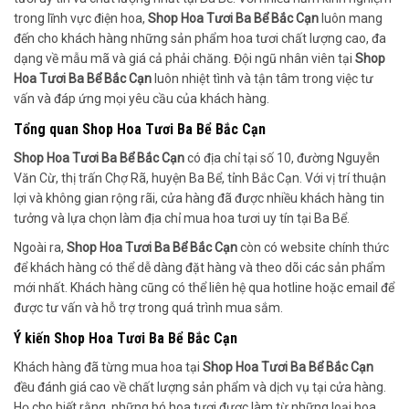
trong lĩnh vực điện hoa,
Shop Hoa Tươi Ba Bể Bắc Cạn
luôn mang
đến cho khách hàng những sản phẩm hoa tươi chất lượng cao, đa
dạng về mẫu mã và giá cả phải chăng. Đội ngũ nhân viên tại
Shop
Hoa Tươi Ba Bể Bắc Cạn
luôn nhiệt tình và tận tâm trong việc tư
vấn và đáp ứng mọi yêu cầu của khách hàng.
Tổng quan
Shop Hoa Tươi Ba Bể Bắc Cạn
Shop Hoa Tươi Ba Bể Bắc Cạn
có địa chỉ tại số 10, đường Nguyễn
Văn Cừ, thị trấn Chợ Rã, huyện Ba Bể, tỉnh Bắc Cạn. Với vị trí thuận
lợi và không gian rộng rãi, cửa hàng đã được nhiều khách hàng tin
tưởng và lựa chọn làm địa chỉ mua hoa tươi uy tín tại Ba Bể.
Ngoài ra,
Shop Hoa Tươi Ba Bể Bắc Cạn
còn có website chính thức
để khách hàng có thể dễ dàng đặt hàng và theo dõi các sản phẩm
mới nhất. Khách hàng cũng có thể liên hệ qua hotline hoặc email để
được tư vấn và hỗ trợ trong quá trình mua sắm.
Ý kiến
Shop Hoa Tươi Ba Bể Bắc Cạn
Khách hàng đã từng mua hoa tại
Shop Hoa Tươi Ba Bể Bắc Cạn
đều đánh giá cao về chất lượng sản phẩm và dịch vụ tại cửa hàng.
Họ cho biết rằng, những bó hoa tươi được làm từ những loại hoa