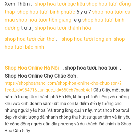
Xem Thêm :
shop hoa tươi bạc liêu
shop hoa tươi đồng
tháp
shop hoa tươi bình phước
6 y u 7
shop hoa tươi cà
mau
shop hoa tươi tiền giang
e g
shop hoa tươi bình
dương
t ư a j
shop hoa tươi khánh hòa
shop hoa tươi cần thơ
,
shop hoa tươi long an
shop
hoa tươi băc ninh
Shop Hoa Online Hà Nội
, shop hoa tươi, hoa tươi ,
Shop Hoa Online Chợ Chúc Sơn ,
https://shophoahanoi.com/shop-hoa-online-cho-chuc-son/?
feed_id=95471&_unique_id=650cb7babb4ef
Cầu Giấy, một quận
nằm ở trung tâm thành phố Hà Nội, không chỉ nổi tiếng với những
khu vực kinh doanh sầm uất mà còn là điểm đến lý tưởng cho
những người yêu hoa. Và trong lòng quận này, một shop hoa tươi
đẹp và chất lượng đã nhanh chóng thu hút sự quan tâm và tin yêu
từ cộng đồng người dân địa phương và du khách. Đó chính là Shop
Hoa Cầu Giấy.