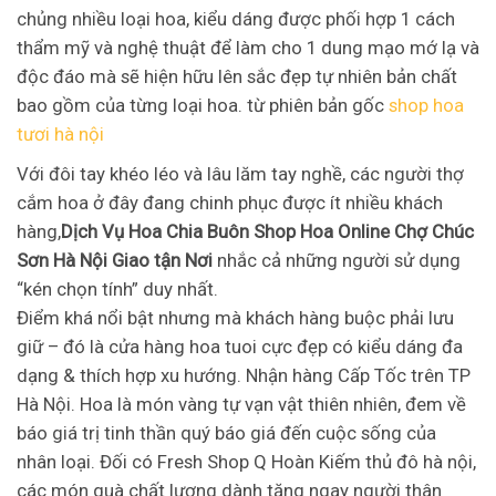
chủng nhiều loại hoa, kiểu dáng được phối hợp 1 cách
thẩm mỹ và nghệ thuật để làm cho 1 dung mạo mớ lạ và
độc đáo mà sẽ hiện hữu lên sắc đẹp tự nhiên bản chất
bao gồm của từng loại hoa. từ phiên bản gốc
shop hoa
tươi hà nội
Với đôi tay khéo léo và lâu lăm tay nghề, các người thợ
cắm hoa ở đây đang chinh phục được ít nhiều khách
hàng,
Dịch Vụ Hoa Chia Buôn Shop Hoa Online Chợ Chúc
Sơn Hà Nội Giao tận Nơi
nhắc cả những người sử dụng
“kén chọn tính” duy nhất.
Điểm khá nổi bật nhưng mà khách hàng buộc phải lưu
giữ – đó là cửa hàng hoa tuoi cực đẹp có kiểu dáng đa
dạng & thích hợp xu hướng. Nhận hàng Cấp Tốc trên TP
Hà Nội. Hoa là món vàng tự vạn vật thiên nhiên, đem về
báo giá trị tinh thần quý báo giá đến cuộc sống của
nhân loại. Đối có Fresh Shop Q Hoàn Kiếm thủ đô hà nội,
các món quà chất lượng dành tặng ngay người thân