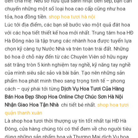
đến cha mẹ. Nếu sở hữu quà sanh nhật đến sếp, bạn cần
chuyển những một số loại hoa cao cấp cũng như hoa
tỏa, hoa đồng tiền.
shop hoa tươi hà nội
Lúc tới địa điểm, các bạn sẽ bước vào một quả đât hoa
với các họa tiết thiết kế hoa mới nhất. Trung tâm hoa HĐ
Hà Đông nào là tập trung các nhành hoa được tuyển lựa
chọn kỹ càng tự Nước Nhà và trên toàn trái đất. Những
bó hoa ở chỗ này đến từ các Chuyên Viên sở hữu ngay
sát trăng tròn 5 kinh nghiệm tay nghề, kỹ năng tay nghề
của mình siêu sắc sảo và bài bản. Tạo nên những sản
phẩm hoa phát minh theo sang trọng tinh tế – phong
cách – quý phái tới từng
Dịch Vụ Hoa Tươi Của Hàng
Bán Hoa Đẹp Shop Hoa Online Chợ Chúc Sơn Hà Nội
Nhận Giao Hoa Tận Nhà
chi tiết bé nhất.
shop hoa tươi
quận thanh xuân
Là shop hoa tươi thời thượng uy tín tốt nhất tại HĐ Hà
Đông, cửa hàng chúng tôi có thể đem về cho người tiêu
dùng những sản phẩm hoa và Thương Mại dịch Vụ hoa