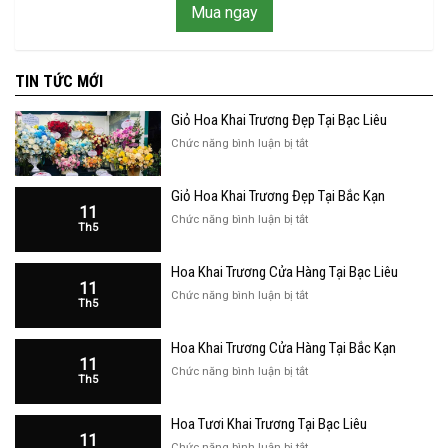
Mua ngay
TIN TỨC MỚI
Giỏ Hoa Khai Trương Đẹp Tại Bạc Liêu
ở
Chức năng bình luận bị tắt
Giỏ
Hoa
Giỏ Hoa Khai Trương Đẹp Tại Bắc Kạn
Khai
11
Trương
ở
Chức năng bình luận bị tắt
Th5
Đẹp
Giỏ
Tại
Hoa
Bạc
Hoa Khai Trương Cửa Hàng Tại Bạc Liêu
Khai
Liêu
11
Trương
ở
Chức năng bình luận bị tắt
Th5
Đẹp
Hoa
Tại
Khai
Bắc
Hoa Khai Trương Cửa Hàng Tại Bắc Kạn
Trương
Kạn
11
Cửa
ở
Chức năng bình luận bị tắt
Th5
Hàng
Hoa
Tại
Khai
Bạc
Hoa Tươi Khai Trương Tại Bạc Liêu
Trương
Liêu
11
Cửa
ở
Chức năng bình luận bị tắt