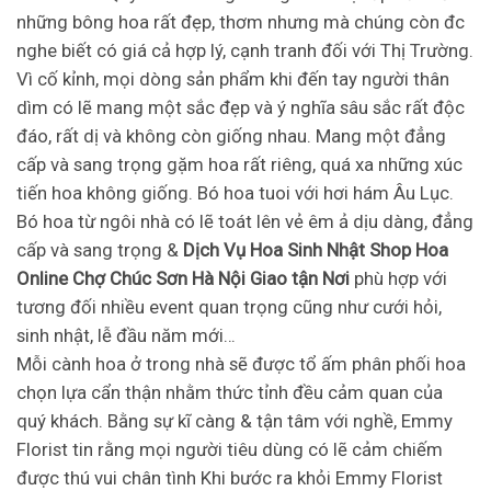
những bông hoa rất đẹp, thơm nhưng mà chúng còn đc
nghe biết có giá cả hợp lý, cạnh tranh đối với Thị Trường.
Vì cố kỉnh, mọi dòng sản phẩm khi đến tay người thân
dìm có lẽ mang một sắc đẹp và ý nghĩa sâu sắc rất độc
đáo, rất dị và không còn giống nhau. Mang một đẳng
cấp và sang trọng gặm hoa rất riêng, quá xa những xúc
tiến hoa không giống. Bó hoa tuoi với hơi hám Âu Lục.
Bó hoa từ ngôi nhà có lẽ toát lên vẻ êm ả dịu dàng, đẳng
cấp và sang trọng &
Dịch Vụ Hoa Sinh Nhật Shop Hoa
Online Chợ Chúc Sơn Hà Nội Giao tận Nơi
phù hợp với
tương đối nhiều event quan trọng cũng như cưới hỏi,
sinh nhật, lễ đầu năm mới…
Mỗi cành hoa ở trong nhà sẽ được tổ ấm phân phối hoa
chọn lựa cẩn thận nhằm thức tỉnh đều cảm quan của
quý khách. Bằng sự kĩ càng & tận tâm với nghề, Emmy
Florist tin rằng mọi người tiêu dùng có lẽ cảm chiếm
được thú vui chân tình Khi bước ra khỏi Emmy Florist