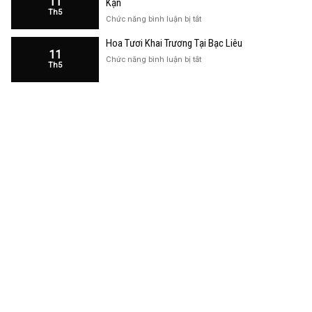
11
Kạn
Trương
Th5
Cửa
ở
Chức năng bình luận bị tắt
Hàng
Hoa
Tại
Hoa Tươi Khai Trương Tại Bạc Liêu
Khai
Bạc
11
Trương
ở
Chức năng bình luận bị tắt
Liêu
Th5
Cửa
Hoa
Hàng
Tươi
Tại
Khai
Bắc
Trương
Kạn
Tại
Bạc
Liêu