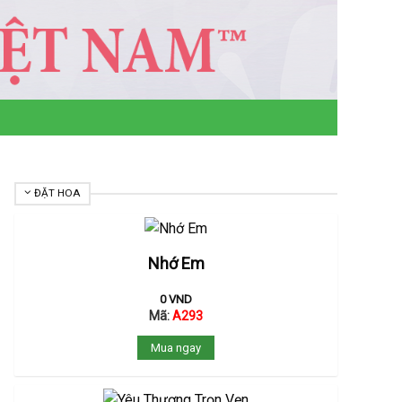
ĐẶT HOA
Nhớ Em
0
VND
Mã:
A293
Mua ngay