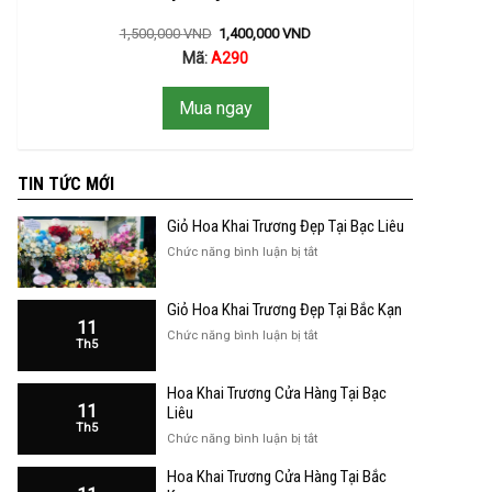
1,500,000
VND
1,400,000
VND
Mã:
A290
Mua ngay
TIN TỨC MỚI
Giỏ Hoa Khai Trương Đẹp Tại Bạc Liêu
ở
Chức năng bình luận bị tắt
Giỏ
Hoa
Giỏ Hoa Khai Trương Đẹp Tại Bắc Kạn
Khai
11
Trương
ở
Chức năng bình luận bị tắt
Th5
Đẹp
Giỏ
Tại
Hoa
Bạc
Hoa Khai Trương Cửa Hàng Tại Bạc
Khai
Liêu
11
Trương
Liêu
Th5
Đẹp
ở
Chức năng bình luận bị tắt
Tại
Hoa
Bắc
Hoa Khai Trương Cửa Hàng Tại Bắc
Khai
Kạn