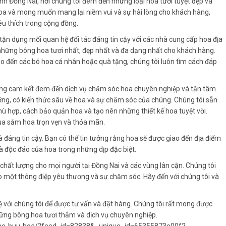
ỉnh Đồng Nai, nơi chúng tôi đem đến những loại hoa tươi tuyệt đẹp và
oa và mong muốn mang lại niềm vui và sự hài lòng cho khách hàng,
êu thích trong cộng đồng.
 tận dụng mối quan hệ đối tác đáng tin cậy với các nhà cung cấp hoa địa
những bông hoa tươi nhất, đẹp nhất và đa dạng nhất cho khách hàng.
cho đến các bó hoa cá nhân hoặc quà tặng, chúng tôi luôn tìm cách đáp
ũng cam kết đem đến dịch vụ chăm sóc hoa chuyên nghiệp và tận tâm.
ỡng, có kiến thức sâu về hoa và sự chăm sóc của chúng. Chúng tôi sẵn
hù hợp, cách bảo quản hoa và tạo nên những thiết kế hoa tuyệt vời.
a sắm hoa trọn vẹn và thỏa mãn.
 đáng tin cậy. Bạn có thể tin tưởng rằng hoa sẽ được giao đến địa điểm
à độc đáo của hoa trong những dịp đặc biệt.
chất lượng cho mọi người tại Đồng Nai và các vùng lân cận. Chúng tôi
 một thông điệp yêu thương và sự chăm sóc. Hãy đến với chúng tôi và
với chúng tôi để được tư vấn và đặt hàng. Chúng tôi rất mong được
hững bông hoa tươi thắm và dịch vụ chuyên nghiệp.
-cho-buu-hoa/?feed_id=82838&_unique_id=65355873e00f2