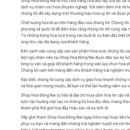
Shop Hoa Đồng Nai là một cửa hàng hoa độc lập tọa lạc tại t
dịch vụ chăm sóc hoa chuyên nghiệp. Với niềm đam mê về h
chúng tôi đã xây dựng một thương hiệu hoa uy tín và được y
Chất lượng hoa là ưu tiên hàng đầu của chúng tôi. Chúng tôi
phương và quốc tế để đảm bảo rằng chúng tôi chỉ cung cấp 
Từ những bông hoa tươi trong các buổi lễ, sự kiện đặc biệt 
ứng nhu cầu đa dạng của khách hàng.
Bên cạnh việc cung cấp các sản phẩm hoa tươi, chúng tôi c
Đội ngũ nhân viên tại Shop Hoa Đồng Nai được đào tạo kỹ lư
lòng tư vấn và giúp đỡ khách hàng trong việc lựa chọn hoa p
Chúng tôi cam kết mang đến cho khách hàng trải nghiệm mu
Đặc biệt, chúng tôi cung cấp dịch vụ giao hoa nhanh chóng và
và thời gian mong muốn, để bạn có thể tận hưởng niềm vui v
Shop Hoa Đồng Nai tự hào là địa chỉ mua sắm hoa tin cậy và 
luôn tận hưởng việc tạo ra những bó hoa độc đáo, mang theo
khám phá thế giới hoa đầy màu sắc và sự tinh tế.
Hãy ghé thăm Shop Hoa Đồng Nai ngay hôm nay hoặc liên hệ 
phục vụ bạn và mang đến những trải nghiệm tuyệt vời với n
https://shophoadongnai.com/shop-hoa-chia-buon-gia-re