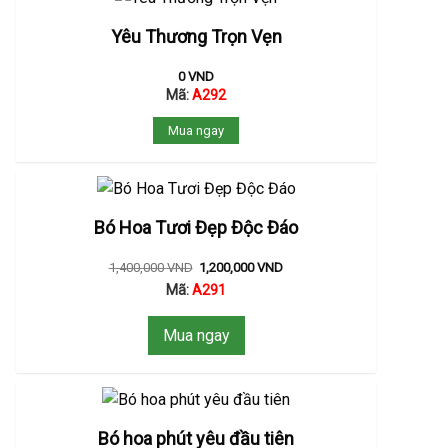
Yêu Thương Trọn Vẹn
0
VND
Mã:
A292
Mua ngay
Bó Hoa Tươi Đẹp Độc Đáo
1,400,000
VND
1,200,000
VND
Mã:
A291
Mua ngay
Bó hoa phút yêu đầu tiên