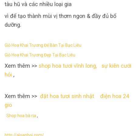
tàu hũ và các nhiều loại gia
vì để tạo thành mùi vị thơm ngon & đầy đủ bổ
dưỡng.
Giỏ Hoa Khai Trương Để Bàn Tại Bạc Liêu
Giỏ Hoa Khai Trương Đẹp Tại Bạc Liêu
Xem thêm >>
shop hoa tươi vĩnh long,
sự kiên cưới
hỏi
,
Xem thêm >>
đặt hoa tươi sinh nhật
điện hoa 24
gio
Shop hoa bà rịa
,
http://aloanhoi.com/