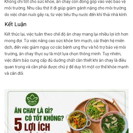
Không chỉ tốt cho sức khỏe, ăn chay còn đóng góp vào việc bảo vệ
môi trường. Nhu cầu thịt ít đi giúp giảm gánh nặng cho môi trường
do việc chăn nuôi gây ra, từ việc tiêu thụ nước đến khí thải nhà kính.
Kết Luận
Kết thúc lại, việc tuân theo chế độ ăn chay mang lại nhiều lợi ích hơn
mong đợi. Từ việc nâng cao sức khỏe tim mạch, cải thiện hệ miễn
dịch, đến việc giảm nguy cơ các bệnh ung thư và hỗ trợ bảo vệ môi
trường, ăn chay thực sự là một lựa chọn thông minh. Tuy nhiên,
việc đảm bảo cung cấp đủ dưỡng chất cần thiết khi ăn chay là điều
quan trọng và cần phải được chú ý để duy trì một cơ thể khỏe mạnh
và cân đối.