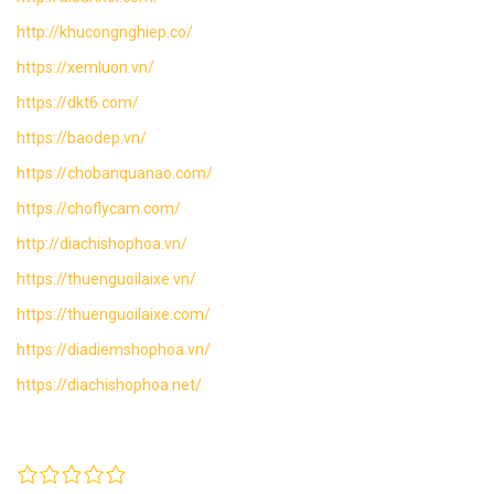
http://khucongnghiep.co/
https://xemluon.vn/
https://dkt6.com/
https://baodep.vn/
https://chobanquanao.com/
https://choflycam.com/
http://diachishophoa.vn/
https://thuenguoilaixe.vn/
https://thuenguoilaixe.com/
https://diadiemshophoa.vn/
https://diachishophoa.net/