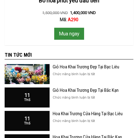
Bó hoa phút yêu đầu tiên
1,500,000
VND
1,400,000
VND
Mã:
A290
Mua ngay
TIN TỨC MỚI
Giỏ Hoa Khai Trương Đẹp Tại Bạc Liêu
ở
Chức năng bình luận bị tắt
Giỏ
Hoa
Giỏ Hoa Khai Trương Đẹp Tại Bắc Kạn
Khai
11
Trương
ở
Chức năng bình luận bị tắt
Th5
Đẹp
Giỏ
Tại
Hoa
Bạc
Hoa Khai Trương Cửa Hàng Tại Bạc Liêu
Khai
Liêu
11
Trương
ở
Chức năng bình luận bị tắt
Th5
Đẹp
Hoa
Tại
Khai
Bắc
Hoa Khai Trương Cửa Hàng Tại Bắc Kạn
Trương