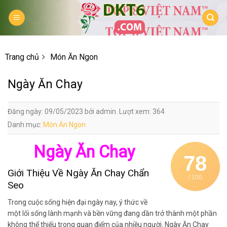
Skip
to
content
Trang chủ
Món Ăn Ngon
Ngày Ăn Chay
Đăng ngày: 09/05/2023 bởi admin. Lượt xem: 364
Danh mục:
Món Ăn Ngon
Ngày Ăn Chay
78
Giới Thiệu Về Ngày Ăn Chay Chẩn
/ 100
Seo
Trong cuộc sống hiện đại ngày nay, ý thức về
một lối sống lành mạnh và bền vững đang dần trở thành một phần
không thể thiếu trong quan điểm của nhiều người. Ngày Ăn Chay