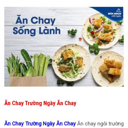
Ăn Chay Trường Ngày Ăn Chay
Ăn Chay Trường Ngày Ăn Chay
Ăn chay ngôi trường