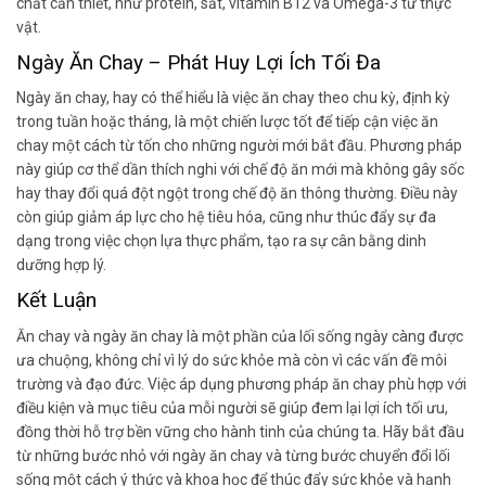
chất cần thiết, như protein, sắt, vitamin B12 và Omega-3 từ thực
vật.
Ngày Ăn Chay – Phát Huy Lợi Ích Tối Đa
Ngày ăn chay, hay có thể hiểu là việc ăn chay theo chu kỳ, định kỳ
trong tuần hoặc tháng, là một chiến lược tốt để tiếp cận việc ăn
chay một cách từ tốn cho những người mới bắt đầu. Phương pháp
này giúp cơ thể dần thích nghi với chế độ ăn mới mà không gây sốc
hay thay đổi quá đột ngột trong chế độ ăn thông thường. Điều này
còn giúp giảm áp lực cho hệ tiêu hóa, cũng như thúc đẩy sự đa
dạng trong việc chọn lựa thực phẩm, tạo ra sự cân bằng dinh
dưỡng hợp lý.
Kết Luận
Ăn chay và ngày ăn chay là một phần của lối sống ngày càng được
ưa chuộng, không chỉ vì lý do sức khỏe mà còn vì các vấn đề môi
trường và đạo đức. Việc áp dụng phương pháp ăn chay phù hợp với
điều kiện và mục tiêu của mỗi người sẽ giúp đem lại lợi ích tối ưu,
đồng thời hỗ trợ bền vững cho hành tinh của chúng ta. Hãy bắt đầu
từ những bước nhỏ với ngày ăn chay và từng bước chuyển đổi lối
sống một cách ý thức và khoa học để thúc đẩy sức khỏe và hạnh