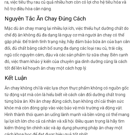
ra, việc tiêu thụ rau củ quả nhiều hơn còn có lợi cho hệ tiêu hóa và
hỗ trợ điều hòa cân nặng.
Nguyên Tắc Ăn Chay Đúng Cách
Mặc dù ăn chay mang lại nhiều lợi ích, việc thiếu hụt dưỡng chất do
chế độ ăn không đủ đa dạng là nguy cơ mà người ăn chay có thể
gặp phải. Để tránh tình trạng này, hãy đảm bảo bữa ăn của bạn cân
đối, đủ chất bằng cách bổ sung đa dạng các loại rau củ, trái cây,
ngũ cốc nguyên cám, đậu và các sản phẩm từ sữa chay. Bên cạnh
đó, việc tham khảo ý kiến của chuyên gia dinh dưỡng cũng là cách
tốt để lên kế hoạch ăn chay một cách hợp lý.
Kết Luận
Ăn chay không chỉ là việc lựa chọn thực phẩm không có nguồn gốc
từ động vật mà còn là hiểu biết về cách cân đối dưỡng chất trong
từng bữa ăn. Khi ăn chay đúng cách, bạn không chỉ cải thiện sức
khỏe mà còn đóng góp vào việc bảo vệ môi trường và động vật.
Hình thành thói quen ăn uống lành mạnh và bền vững có thể mang
lại lợi ích lớn cho cả cá nhân và xã hội. Điều quan trọng là hãy tìm
kiếm thông tin chính xác và áp dụng phương pháp ăn chay một
cách khoa học để đạt được hiệu quả tốt nhất.