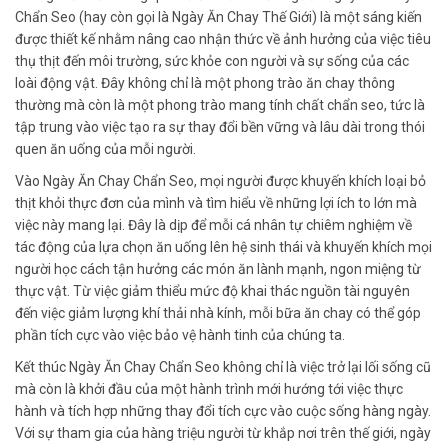
Chẩn Seo (hay còn gọi là Ngày Ăn Chay Thế Giới) là một sáng kiến
được thiết kế nhằm nâng cao nhận thức về ảnh hưởng của việc tiêu
thụ thịt đến môi trường, sức khỏe con người và sự sống của các
loài động vật. Đây không chỉ là một phong trào ăn chay thông
thường mà còn là một phong trào mang tính chất chẩn seo, tức là
tập trung vào việc tạo ra sự thay đổi bền vững và lâu dài trong thói
quen ăn uống của mỗi người.
Vào Ngày Ăn Chay Chẩn Seo, mọi người được khuyến khích loại bỏ
thịt khỏi thực đơn của mình và tìm hiểu về những lợi ích to lớn mà
việc này mang lại. Đây là dịp để mỗi cá nhân tự chiêm nghiệm về
tác động của lựa chọn ăn uống lên hệ sinh thái và khuyến khích mọi
người học cách tận hưởng các món ăn lành mạnh, ngon miệng từ
thực vật. Từ việc giảm thiểu mức độ khai thác nguồn tài nguyên
đến việc giảm lượng khí thải nhà kính, mỗi bữa ăn chay có thể góp
phần tích cực vào việc bảo vệ hành tinh của chúng ta.
Kết thúc Ngày Ăn Chay Chẩn Seo không chỉ là việc trở lại lối sống cũ
mà còn là khởi đầu của một hành trình mới hướng tới việc thực
hành và tích hợp những thay đổi tích cực vào cuộc sống hàng ngày.
Với sự tham gia của hàng triệu người từ khắp nơi trên thế giới, ngày