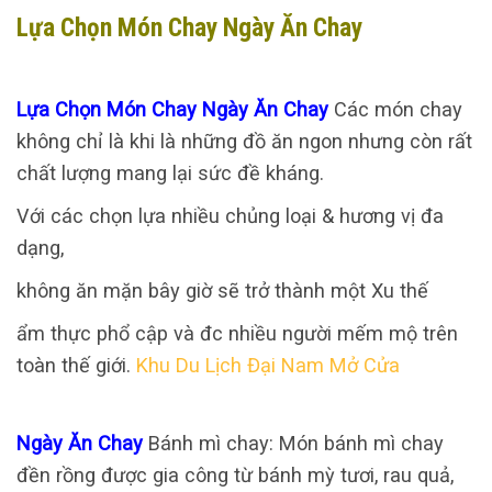
Lựa Chọn Món Chay Ngày Ăn Chay
Lựa Chọn Món Chay Ngày Ăn Chay
Các món chay
không chỉ là khi là những đồ ăn ngon nhưng còn rất
chất lượng mang lại sức đề kháng.
Với các chọn lựa nhiều chủng loại & hương vị đa
dạng,
không ăn mặn bây giờ sẽ trở thành một Xu thế
ẩm thực phổ cập và đc nhiều người mếm mộ trên
toàn thế giới.
Khu Du Lịch Đại Nam Mở Cửa
Ngày Ăn Chay
Bánh mì chay: Món bánh mì chay
đền rồng được gia công từ bánh mỳ tươi, rau quả,