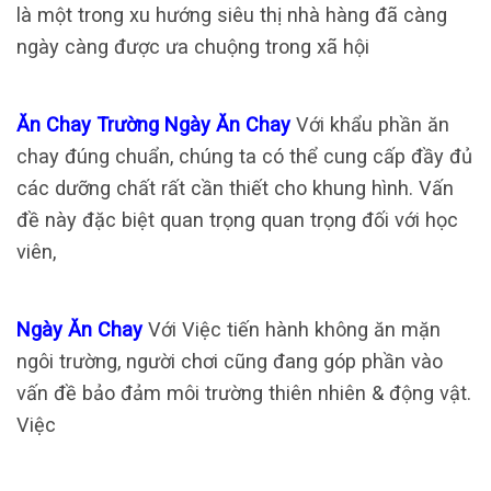
là một trong xu hướng siêu thị nhà hàng đã càng
ngày càng được ưa chuộng trong xã hội
Ăn Chay Trường Ngày Ăn Chay
Với khẩu phần ăn
chay đúng chuẩn, chúng ta có thể cung cấp đầy đủ
các dưỡng chất rất cần thiết cho khung hình. Vấn
đề này đặc biệt quan trọng quan trọng đối với học
viên,
Ngày Ăn Chay
Với Việc tiến hành không ăn mặn
ngôi trường, người chơi cũng đang góp phần vào
vấn đề bảo đảm môi trường thiên nhiên & động vật.
Việc