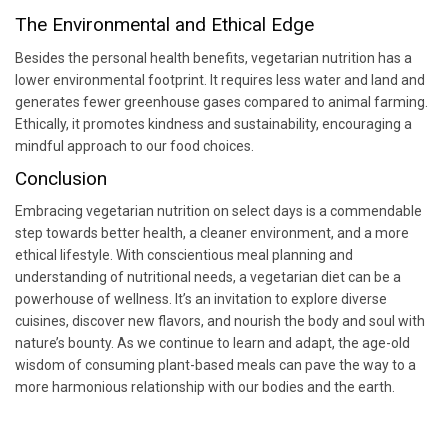
The Environmental and Ethical Edge
Besides the personal health benefits, vegetarian nutrition has a
lower environmental footprint. It requires less water and land and
generates fewer greenhouse gases compared to animal farming.
Ethically, it promotes kindness and sustainability, encouraging a
mindful approach to our food choices.
Conclusion
Embracing vegetarian nutrition on select days is a commendable
step towards better health, a cleaner environment, and a more
ethical lifestyle. With conscientious meal planning and
understanding of nutritional needs, a vegetarian diet can be a
powerhouse of wellness. It’s an invitation to explore diverse
cuisines, discover new flavors, and nourish the body and soul with
nature’s bounty. As we continue to learn and adapt, the age-old
wisdom of consuming plant-based meals can pave the way to a
more harmonious relationship with our bodies and the earth.