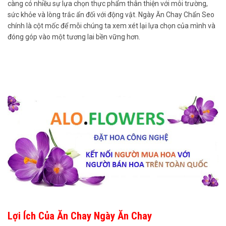
càng có nhiều sự lựa chọn thực phẩm thân thiện với môi trường,
sức khỏe và lòng trắc ẩn đối với động vật. Ngày Ăn Chay Chẩn Seo
chính là cột mốc để mỗi chúng ta xem xét lại lựa chọn của mình và
đóng góp vào một tương lai bền vững hơn.
Lợi Ích Của Ăn Chay Ngày Ăn Chay