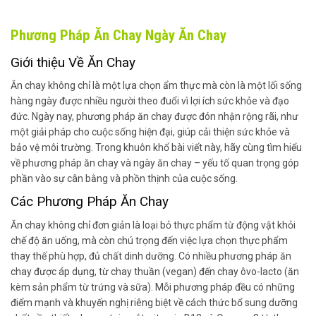
Phương Pháp Ăn Chay Ngày Ăn Chay
Giới thiệu Về Ăn Chay
Ăn chay không chỉ là một lựa chọn ẩm thực mà còn là một lối sống
hàng ngày được nhiều người theo đuổi vì lợi ích sức khỏe và đạo
đức. Ngày nay, phương pháp ăn chay được đón nhận rộng rãi, như
một giải pháp cho cuộc sống hiện đại, giúp cải thiện sức khỏe và
bảo vệ môi trường. Trong khuôn khổ bài viết này, hãy cùng tìm hiểu
về phương pháp ăn chay và ngày ăn chay – yếu tố quan trọng góp
phần vào sự cân bằng và phồn thịnh của cuộc sống.
Các Phương Pháp Ăn Chay
Ăn chay không chỉ đơn giản là loại bỏ thực phẩm từ động vật khỏi
chế độ ăn uống, mà còn chú trọng đến việc lựa chọn thực phẩm
thay thế phù hợp, đủ chất dinh dưỡng. Có nhiều phương pháp ăn
chay được áp dụng, từ chay thuần (vegan) đến chay ôvo-lacto (ăn
kèm sản phẩm từ trứng và sữa). Mỗi phương pháp đều có những
điểm mạnh và khuyến nghị riêng biệt về cách thức bổ sung dưỡng