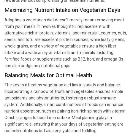
rewards without compromising on essential nutrients.
Maximizing Nutrient Intake on Vegetarian Days
Adopting a vegetarian diet doesn’t merely mean removing meat
from your meals; it involves thoughtful replacement with
alternatives rich in protein, vitamins, and minerals. Legumes, nuts,
seeds, and tofu are excellent protein sources, while leafy greens,
whole grains, and a variety of vegetables ensure a high fiber
intake and a wide array of vitamins and minerals. Including
fortified foods or supplements such as B12, iron, and omega-3s
can also bridge any nutritional gaps.
Balancing Meals for Optimal Health
The key to a healthy vegetarian diet lies in variety and balance.
Incorporating a rainbow of fruits and vegetables ensures ample
antioxidants and phytonutrients, fostering a robust immune
system. Additionally, smart combinations of foods can enhance
nutrient absorption, such as pairing iron-rich spinach with vitamin
C-rich oranges to boost iron uptake. Meal planning plays a
significant role, ensuring that your days of vegetarian eating are
not only nutritious but also enjoyable and fulfilling.