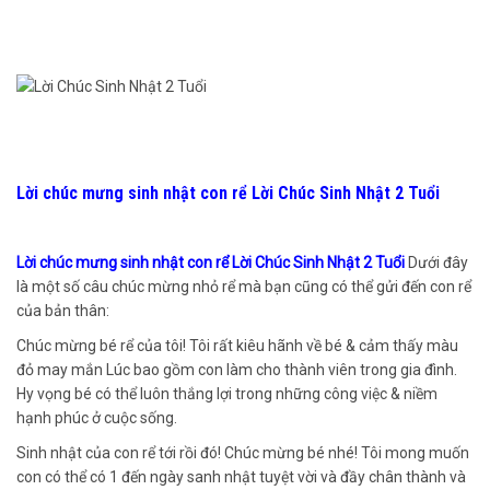
Lời chúc mưng sinh nhật con rể Lời Chúc Sinh Nhật 2 Tuổi
Lời chúc mưng sinh nhật con rể Lời Chúc Sinh Nhật 2 Tuổi
Dưới đây
là một số câu chúc mừng nhỏ rể mà bạn cũng có thể gửi đến con rể
của bản thân:
Chúc mừng bé rể của tôi! Tôi rất kiêu hãnh về bé & cảm thấy màu
đỏ may mắn Lúc bao gồm con làm cho thành viên trong gia đình.
Hy vọng bé có thể luôn thắng lợi trong những công việc & niềm
hạnh phúc ở cuộc sống.
Sinh nhật của con rể tới rồi đó! Chúc mừng bé nhé! Tôi mong muốn
con có thể có 1 đến ngày sanh nhật tuyệt vời và đầy chân thành và