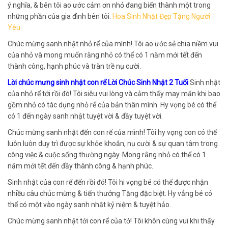
ý nghĩa, & bên tôi ao ước cảm ơn nhỏ đang biến thành một trong
những phần của gia đình bên tôi.
Hoa Sinh Nhật Đẹp Tặng Người
Yêu
Chúc mừng sanh nhật nhỏ rể của mình! Tôi ao ước sẻ chia niềm vui
của nhỏ và mong muốn rằng nhỏ có thể có 1 năm mới tết đến
thành công, hạnh phúc và tràn trề nụ cười.
Lời chúc mưng sinh nhật con rể Lời Chúc Sinh Nhật 2 Tuổi
Sinh nhật
của nhỏ rể tới rồi đó! Tôi siêu vui lòng và cảm thấy may mắn khi bao
gồm nhỏ có tác dụng nhỏ rể của bản thân mình. Hy vọng bé có thể
có 1 đến ngày sanh nhật tuyệt vời & đầy tuyệt vời.
Chúc mừng sanh nhật đến con rể của mình! Tôi hy vọng con có thể
luôn luôn duy trì được sự khỏe khoắn, nụ cười & sự quan tâm trong
công việc & cuộc sống thường ngày. Mong rằng nhỏ có thể có 1
năm mới tết đến đầy thành công & hạnh phúc.
Sinh nhật của con rể đến rồi đó! Tôi hi vọng bé có thể được nhận
nhiều câu chúc mừng & tiến thưởng Tặng đặc biệt. Hy vẳng bé có
thể có một vào ngày sanh nhật kỷ niệm & tuyệt hảo.
Chúc mừng sanh nhật tới con rể của tớ! Tôi khôn cùng vui khi thấy