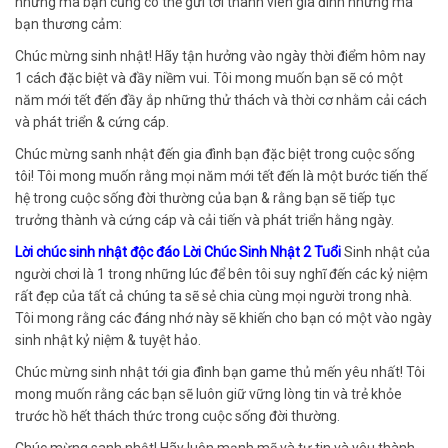
nhưng mà bạn cũng có thể gửi tới thành viên gia đình nhưng mà
bạn thương cảm:
Chúc mừng sinh nhật! Hãy tận hưởng vào ngày thời điểm hôm nay
1 cách đặc biệt và đầy niềm vui. Tôi mong muốn bạn sẽ có một
năm mới tết đến đầy ắp những thử thách và thời cơ nhằm cải cách
và phát triển & cứng cáp.
Chúc mừng sanh nhật đến gia đình bạn đặc biệt trong cuộc sống
tôi! Tôi mong muốn rằng mọi năm mới tết đến là một bước tiến thế
hệ trong cuộc sống đời thường của bạn & rằng bạn sẽ tiếp tục
trưởng thành và cứng cáp và cải tiến và phát triển hằng ngày.
Lời chúc sinh nhật độc đáo Lời Chúc Sinh Nhật 2 Tuổi
Sinh nhật của
người chơi là 1 trong những lúc để bên tôi suy nghĩ đến các kỷ niệm
rất đẹp của tất cả chúng ta sẽ sẻ chia cùng mọi người trong nhà.
Tôi mong rằng các đáng nhớ này sẽ khiến cho bạn có một vào ngày
sinh nhật kỷ niệm & tuyệt hảo.
Chúc mừng sinh nhật tới gia đình bạn game thủ mến yêu nhất! Tôi
mong muốn rằng các bạn sẽ luôn giữ vững lòng tin và trẻ khỏe
trước hồ hết thách thức trong cuộc sống đời thường.
Chúc mừng sanh nhật! Hãy luôn mạnh mẽ và tự tin và yêu thành