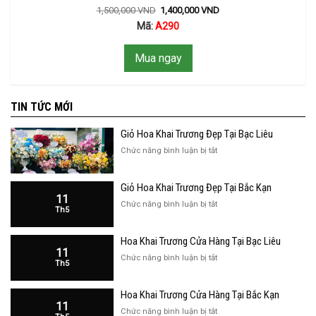
1,500,000
VND
1,400,000
VND
Mã:
A290
Mua ngay
TIN TỨC MỚI
Giỏ Hoa Khai Trương Đẹp Tại Bạc Liêu
ở
Chức năng bình luận bị tắt
Giỏ
Hoa
Giỏ Hoa Khai Trương Đẹp Tại Bắc Kạn
Khai
11
Trương
ở
Chức năng bình luận bị tắt
Th5
Đẹp
Giỏ
Tại
Hoa
Bạc
Hoa Khai Trương Cửa Hàng Tại Bạc Liêu
Khai
Liêu
11
Trương
ở
Chức năng bình luận bị tắt
Th5
Đẹp
Hoa
Tại
Khai
Bắc
Hoa Khai Trương Cửa Hàng Tại Bắc Kạn
Trương
Kạn
11
Cửa
ở
Chức năng bình luận bị tắt