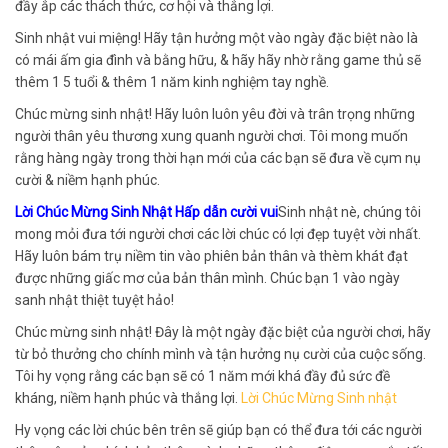
đầy ắp các thách thức, cơ hội và thắng lợi.
Sinh nhật vui miệng! Hãy tận hưởng một vào ngày đặc biệt nào là
có mái ấm gia đình và bằng hữu, & hãy hãy nhờ rằng game thủ sẽ
thêm 1 5 tuổi & thêm 1 năm kinh nghiệm tay nghề.
Chúc mừng sinh nhật! Hãy luôn luôn yêu đời và trân trọng những
người thân yêu thương xung quanh người chơi. Tôi mong muốn
rằng hàng ngày trong thời hạn mới của các bạn sẽ đưa về cụm nụ
cười & niềm hạnh phúc.
Lời Chúc Mừng Sinh Nhật Hấp dẫn cười vui
Sinh nhật nè, chúng tôi
mong mỏi đưa tới người chơi các lời chúc có lợi đẹp tuyệt vời nhất.
Hãy luôn bám trụ niềm tin vào phiên bản thân và thèm khát đạt
được những giấc mơ của bản thân mình. Chúc bạn 1 vào ngày
sanh nhật thiệt tuyệt hảo!
Chúc mừng sinh nhật! Đây là một ngày đặc biệt của người chơi, hãy
từ bỏ thưởng cho chính mình và tận hưởng nụ cười của cuộc sống.
Tôi hy vọng rằng các bạn sẽ có 1 năm mới khá đầy đủ sức đề
kháng, niềm hạnh phúc và thắng lợi.
Lời Chúc Mừng Sinh nhật
Hy vọng các lời chúc bên trên sẽ giúp bạn có thể đưa tới các người