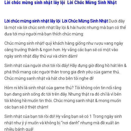
Lời chúc mừng sinh nhật lây lội Lời Chúc Mừng Sinh Nhật
Lời chúc mừng sinh nhật lây lội Lời Chúc Mừng Sinh Nhật
Dưới đây
là một vài lời chúc sinh nhật lầy lội & hài hước nhưng mà bạn có thể
đưa tới mọi người mà bạn thích chúc mừng:
Chúc mừng sinh nhật! quý khách hàng giống như rượu vang ngày
càng trưởng thành & ngon hơn. Hy vẳng các bạn sẽ có một vào
ngày sinh nhật đầy thú vui và chìm đắm!
Sinh nhật của người chơi tới rồi đấy! Hãy đựng giờ đồng hồ hát lên &
phá thối mang các người thân trong gia đình yêu của game thủ.
Chúc mừng sanh nhật và hát cho bên tôi nghe đi!
Hôm ni khi là sinh nhật của game thủ? Tôi không còn tin nổi rằng
bạn đang sinh sống đc tới trên đây. Nhưng thật ra đó chỉ là vì bên
tôi không hề muốn tin thôi. Chúc mừng sanh nhật & mong muốn
các bạn sẽ ở thiệt chậm!
Sinh nhật của bạn tới rồi đó! Hy vẳng bạn sẽ có 1 Trong ngày sinh
nhật như ý ý muốn và không bị “nơi danh” nhưng mà đề xuất ăn
nhiều bánh quá!