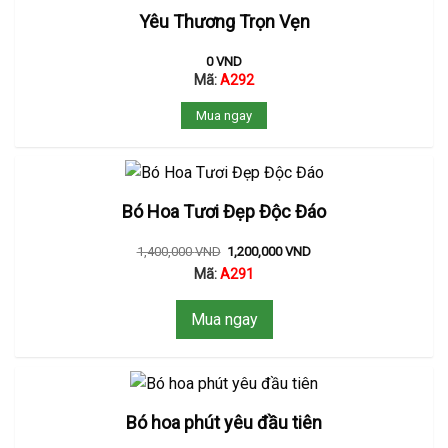
Yêu Thương Trọn Vẹn
0
VND
Mã:
A292
Mua ngay
Bó Hoa Tươi Đẹp Độc Đáo
1,400,000
VND
1,200,000
VND
Mã:
A291
Mua ngay
Bó hoa phút yêu đầu tiên