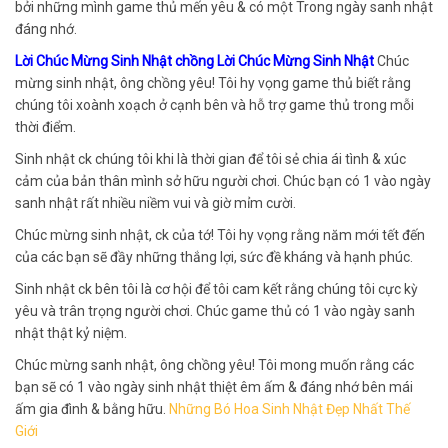
bởi những mình game thủ mến yêu & có một Trong ngày sanh nhật
đáng nhớ.
Lời Chúc Mừng Sinh Nhật chồng Lời Chúc Mừng Sinh Nhật
Chúc
mừng sinh nhật, ông chồng yêu! Tôi hy vọng game thủ biết rằng
chúng tôi xoành xoạch ở cạnh bên và hỗ trợ game thủ trong mỗi
thời điểm.
Sinh nhật ck chúng tôi khi là thời gian để tôi sẻ chia ái tình & xúc
cảm của bản thân mình sở hữu người chơi. Chúc bạn có 1 vào ngày
sanh nhật rất nhiều niềm vui và giờ mỉm cười.
Chúc mừng sinh nhật, ck của tớ! Tôi hy vọng rằng năm mới tết đến
của các bạn sẽ đầy những thắng lợi, sức đề kháng và hạnh phúc.
Sinh nhật ck bên tôi là cơ hội để tôi cam kết rằng chúng tôi cực kỳ
yêu và trân trọng người chơi. Chúc game thủ có 1 vào ngày sanh
nhật thật kỷ niệm.
Chúc mừng sanh nhật, ông chồng yêu! Tôi mong muốn rằng các
bạn sẽ có 1 vào ngày sinh nhật thiệt êm ấm & đáng nhớ bên mái
ấm gia đình & bằng hữu.
Những Bó Hoa Sinh Nhật Đẹp Nhất Thế
Giới