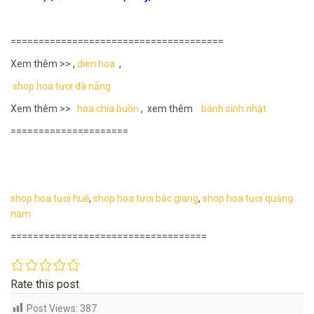
======================================
Xem thêm >> ,
dien hoa
,
shop hoa tươi đà nẵng
Xem thêm >>
hoa chia buồn
, xem thêm
bánh sinh nhật
=====================
shop hoa tươi huế
,
shop hoa tươi bắc giang
,
shop hoa tươi quảng
nam
===================================
Rate this post
Post Views:
387