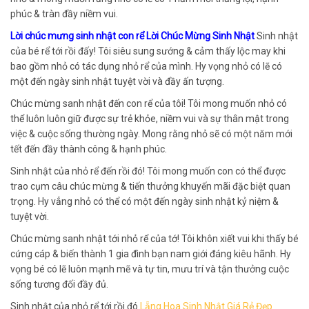
phúc & tràn đầy niềm vui.
Lời chúc mưng sinh nhật con rể Lời Chúc Mừng Sinh Nhật
Sinh nhật
của bé rể tới rồi đấy! Tôi siêu sung sướng & cảm thấy lộc may khi
bao gồm nhỏ có tác dụng nhỏ rể của mình. Hy vọng nhỏ có lẽ có
một đến ngày sinh nhật tuyệt vời và đầy ấn tượng.
Chúc mừng sanh nhật đến con rể của tôi! Tôi mong muốn nhỏ có
thể luôn luôn giữ được sự trẻ khỏe, niềm vui và sự thân mật trong
việc & cuộc sống thường ngày. Mong rằng nhỏ sẽ có một năm mới
tết đến đầy thành công & hạnh phúc.
Sinh nhật của nhỏ rể đến rồi đó! Tôi mong muốn con có thể được
trao cụm câu chúc mừng & tiến thưởng khuyến mãi đặc biệt quan
trọng. Hy vẳng nhỏ có thể có một đến ngày sinh nhật kỷ niệm &
tuyệt vời.
Chúc mừng sanh nhật tới nhỏ rể của tớ! Tôi khôn xiết vui khi thấy bé
cứng cáp & biến thành 1 gia đình bạn nam giới đáng kiêu hãnh. Hy
vọng bé có lẽ luôn mạnh mẽ và tự tin, mưu trí và tận thưởng cuộc
sống tương đối đầy đủ.
Sinh nhật của nhỏ rể tới rồi đó
Lẵng Hoa Sinh Nhật Giá Rẻ Đẹp