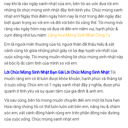
nay khi là vào ngày sanh nhật của em, bên tôi ao ước đưa tới em
những lời chúc mừng sinh nhật đầy tình kính yêu. Chúc mừng sanh
nhật em! Ngày thời điểm ngày hôm nay là một trong đến ngày đặc
biệt quan trọng so với em và đối với bên tôi cũng thế. Tôi mong mỏi
rằng vào ngày hôm nay sẽ đưa về đến em niềm vui, hạnh phúc &
cụm đáng nhớ lưu niệm.
Lẵng Hoa Mừng Sinh Nhật Công Ty
Em là người mến thương của tớ, người thân đã thấu hiểu & sát
cánh cùng tôi giữa những phút giây có lợi đẹp tuyệt vời nhất của
cuộc sống này. Tôi mong muốn những lời chúc mừng sinh nhật này
sẽ bộc lộ đc cảm tình của mình so với em.
Lời Chúc Mừng Sinh Nhật Bạn Gái Lời Chúc Mừng Sinh Nhật
Tôi
muốn rằng em có lẽ luôn được khỏe khoắn, hạnh phúc và thắng lợi
ở cuộc sống. Chúc em có 1 ngày sanh nhật đầy ý nghĩa, được phủ
quanh ở tình yêu và sự quan tâm của gia đình & anh em.
Và sau cùng, bên tôi mong muốn chuyển đến em một lời hứa hẹn.
Hứa rằng chúng tôi có thể luôn luôn sát bên em, nâng niu & chăm
sóc em, sát cánh đồng hành cùng em trên phần đông nẻo đường
của cuộc sống. Chúc mừng sanh nhật em!