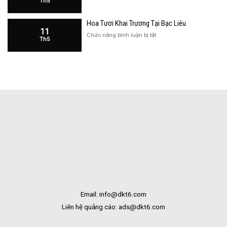
Th5
Hàng
Hoa
Tại
Khai
Bạc
Hoa Tươi Khai Trương Tại Bạc Liêu
Trương
Liêu
11
Cửa
ở
Chức năng bình luận bị tắt
Th5
Hàng
Hoa
Tại
Tươi
Bắc
Khai
Kạn
Trương
Tại
Bạc
Liêu
Email: info@dkt6.com
Liên hệ quảng cáo: ads@dkt6.com