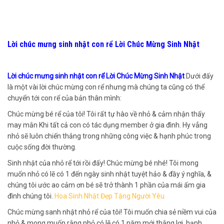
Lời chúc mưng sinh nhật con rể Lời Chúc Mừng Sinh Nhật
Lời chúc mưng sinh nhật con rể Lời Chúc Mừng Sinh Nhật
Dưới đấy
là một vài lời chúc mừng con rể nhưng mà chúng ta cũng có thể
chuyển tới con rể của bản thân mình:
Chúc mừng bé rể của tôi! Tôi rất tự hào về nhỏ & cảm nhận thấy
may mắn Khi tất cả con có tác dụng member ở gia đình. Hy vẳng
nhỏ sẽ luôn chiến thắng trong những công việc & hạnh phúc trong
cuộc sống đời thường.
Sinh nhật của nhỏ rể tới rồi đấy! Chúc mừng bé nhé! Tôi mong
muốn nhỏ có lẽ có 1 đến ngày sinh nhật tuyệt hảo & đầy ý nghĩa, &
chúng tôi ước ao cảm ơn bé sẽ trở thành 1 phần của mái ấm gia
đình chúng tôi.
Hoa Sinh Nhật Đẹp Tặng Người Yêu
Chúc mừng sanh nhật nhỏ rể của tôi! Tôi muốn chia sẻ niềm vui của
nhỏ & mong muốn rằng nhỏ có lẽ có 1 năm mới thắng lợi, hạnh