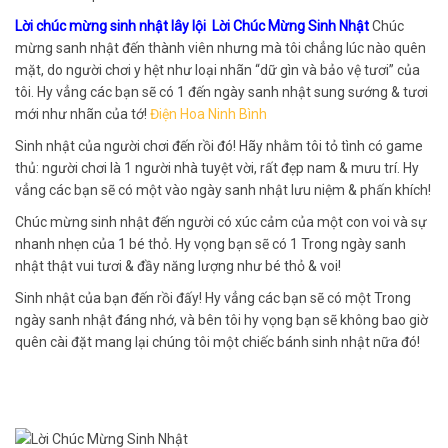
Lời chúc mừng sinh nhật lây lội Lời Chúc Mừng Sinh Nhật
Chúc
mừng sanh nhật đến thành viên nhưng mà tôi chẳng lúc nào quên
mặt, do người chơi y hệt như loại nhãn “dữ gìn và bảo vệ tươi” của
tôi. Hy vẳng các bạn sẽ có 1 đến ngày sanh nhật sung sướng & tươi
mới như nhãn của tớ!
Điện Hoa Ninh Bình
Sinh nhật của người chơi đến rồi đó! Hãy nhằm tôi tỏ tình có game
thủ: người chơi là 1 người nhà tuyệt vời, rất đẹp nam & mưu trí. Hy
vẳng các bạn sẽ có một vào ngày sanh nhật lưu niệm & phấn khích!
Chúc mừng sinh nhật đến người có xúc cảm của một con voi và sự
nhanh nhẹn của 1 bé thỏ. Hy vọng bạn sẽ có 1 Trong ngày sanh
nhật thật vui tươi & đầy năng lượng như bé thỏ & voi!
Sinh nhật của bạn đến rồi đấy! Hy vẳng các bạn sẽ có một Trong
ngày sanh nhật đáng nhớ, và bên tôi hy vọng bạn sẽ không bao giờ
quên cài đặt mang lại chúng tôi một chiếc bánh sinh nhật nữa đó!