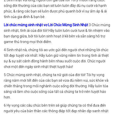
2 Sinh nhật vui lòng, người con gái của tôi! Tôi ý muốn rằng cuộc
sống đời thường của các bạn sẽ luôn luôn đầy đủ nụ cười và hạnh
phúc, & rằng các bạn sẽ luôn được phủ quanh bởi vì sự ấm áp & ái
tình của gia đình & bạn bè.
Lời chúc mừng xinh nhật vơ Lời Chúc Mừng Sinh Nhật
3 Chúc mừng
sinh nhật, tình ái của đời tôi! Hãy luôn luôn cười tươi & tín nhiệm vào
bạn dạng giữa, bởi tôi luôn sinh hoạt ở kề bên và sẵn sàng hỗ trợ
game thủ trong mọi thời điểm.
4 Sinh nhật nà, chúng tôi ao ước gửi đến người chơi những lời chúc
tốt đẹp tuyệt vời nhất. Hãy luôn giữ vững niềm tin trong tình ái thiệt
sự & sự sát cánh đồng hành bên nhau suốt cuộc đời. Chúc người
chơi một đến ngày sinh nhật thiệt tuyệt hảo!
5 Chúc mừng sinh nhật, chúng ta nữ giới của đời tôi! Tôi hy vọng
rằng năm mới tết đến của các bạn sẽ vừa đủ niềm vui, sức khỏe và
chiến thắng trong mỗi nghành cuộc sống đời thường. Hãy luôn tỏa
sáng và làm cho cuộc sống của tất cả chúng ta trở nên tuyệt hảo
hơn.
6 Hy vọng các câu chúc bên trên sẽ giúp chúng ta có thể đưa đến
người yêu của bản thân các thông điệp tốt đẹp nhân dịp sanh nhật