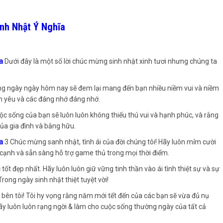
inh Nhật Ý Nghĩa
ĩa
Dưới đây là một số lời chúc mừng sinh nhật xinh tươi nhưng chúng ta
ng ngày ngày hôm nay sẽ đem lại mang đến bạn nhiều niềm vui và niềm
h yêu và các đáng nhớ đáng nhớ.
cuộc sống của bạn sẽ luôn luôn không thiếu thú vui và hạnh phúc, và rằng
của gia đình và bằng hữu.
ĩa
3 Chúc mừng sanh nhật, tình ái của đời chúng tôi! Hãy luôn mỉm cười
ên cạnh và sẵn sàng hỗ trợ game thủ trong mọi thời điểm.
tốt đẹp nhất. Hãy luôn luôn giữ vững tinh thần vào ái tình thiệt sự và sự
ong ngày sinh nhật thiệt tuyệt vời!
bên tôi! Tôi hy vọng rằng năm mới tết đến của các bạn sẽ vừa đủ nụ
ãy luôn luôn rạng ngời & làm cho cuộc sống thường ngày của tất cả