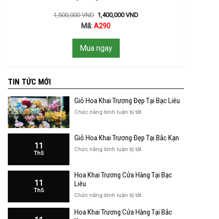
1,500,000
VND
1,400,000
VND
Mã:
A290
Mua ngay
TIN TỨC MỚI
Giỏ Hoa Khai Trương Đẹp Tại Bạc Liêu
ở
Chức năng bình luận bị tắt
Giỏ
Hoa
Giỏ Hoa Khai Trương Đẹp Tại Bắc Kạn
Khai
11
Trương
ở
Chức năng bình luận bị tắt
Th5
Đẹp
Giỏ
Tại
Hoa
Bạc
Hoa Khai Trương Cửa Hàng Tại Bạc
Khai
Liêu
11
Trương
Liêu
Th5
Đẹp
ở
Chức năng bình luận bị tắt
Tại
Hoa
Bắc
Hoa Khai Trương Cửa Hàng Tại Bắc
Khai
Kạn