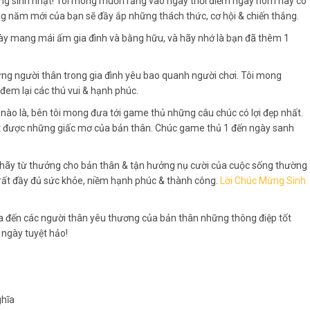
g sinh nhật! Tôi mong muốn rằng vào ngày thời điểm ngày hôm nay có
ng năm mới của bạn sẽ đầy ắp những thách thức, cơ hội & chiến thắng.
này mang mái ấm gia đình và bằng hữu, và hãy nhớ là bạn đã thêm 1
ững người thân trong gia đình yêu bao quanh người chơi. Tôi mong
em lại các thú vui & hạnh phúc.
 nào là, bên tôi mong đưa tới game thủ những câu chúc có lợi đẹp nhất.
đạt được những giấc mơ của bản thân. Chúc game thủ 1 đến ngày sanh
, hãy từ thưởng cho bản thân & tận hưởng nụ cười của cuộc sống thường
rất đầy đủ sức khỏe, niềm hạnh phúc & thành công.
Lời Chúc Mừng Sinh
ưa đến các người thân yêu thương của bản thân những thông điệp tốt
 ngày tuyệt hảo!