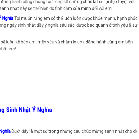
đồng hành cộng chúng tôi trong số những chốc lát có lợi đẹp tuyệt vời
nh nhật này sẽ thể hiện đc tình cảm của mình đối với em.
Ý Nghĩa
Tôi muốn rằng em có thể luôn luôn được khỏe mạnh, hạnh phúc
ong ngày sinh nhật đầy ý nghĩa sâu sắc, được bao quanh ở tình yêu & sự
 tôi sẽ luôn kề bên em, mến yêu và chăm lo em, đồng hành cùng em bên
 nhật em!
g Sinh Nhật Ý Nghĩa
 Nghĩa
Dưới đây là một số trong những câu chúc mừng sanh nhật cho ck