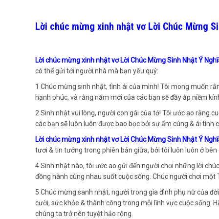
Lời chúc mừng xinh nhật vơ Lời Chúc Mừng S
Lời chúc mừng xinh nhật vơ Lời Chúc Mừng Sinh Nhật Ý Ngh
có thể gửi tới người nhà mà bạn yêu quý:
1 Chúc mừng sinh nhật, tình ái của mình! Tôi mong muốn rằ
hạnh phúc, và rằng năm mới của các bạn sẽ đầy ắp niềm kín
2 Sinh nhật vui lòng, người con gái của tớ! Tôi ước ao rằng 
các bạn sẽ luôn luôn được bao bọc bởi sự ấm cúng & ái tình 
Lời chúc mừng xinh nhật vơ Lời Chúc Mừng Sinh Nhật Ý Ngh
tươi & tin tưởng trong phiên bản giữa, bởi tôi luôn luôn ở b
4 Sinh nhật nào, tôi ước ao gửi đến người chơi những lời chúc 
đồng hành cùng nhau suốt cuộc sống. Chúc người chơi một Tr
5 Chúc mừng sanh nhật, người trong gia đình phụ nữ của đời 
cười, sức khỏe & thành công trong mỗi lĩnh vực cuộc sống. H
chúng ta trở nên tuyệt hảo rộng.