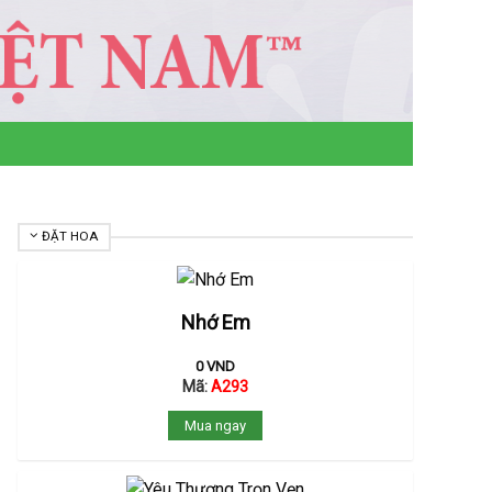
ĐẶT HOA
Nhớ Em
0
VND
Mã:
A293
Mua ngay