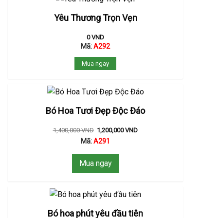
Yêu Thương Trọn Vẹn
0
VND
Mã:
A292
Mua ngay
Bó Hoa Tươi Đẹp Độc Đáo
1,400,000
VND
1,200,000
VND
Mã:
A291
Mua ngay
Bó hoa phút yêu đầu tiên