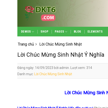
Skip
to
content
DEMOS
SHOP
PAGES
BLOG
ELEMENTS
Trang chủ
Lời Chúc Mừng Sinh Nhật
Lời Chúc Mừng Sinh Nhật Ý Nghĩa
Đăng ngày: 14/09/2023 bởi admin. Lượt xem: 314
Danh mục:
Lời Chúc Mừng Sinh Nhật
Lời Chúc Mừng Sinh N