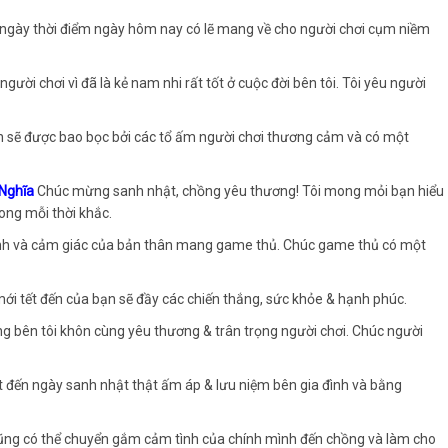
 ngày thời điểm ngày hôm nay có lẽ mang về cho người chơi cụm niềm
ời chơi vì đã là kẻ nam nhi rất tốt ở cuộc đời bên tôi. Tôi yêu người
bạn sẽ được bao bọc bởi các tổ ấm người chơi thương cảm và có một
 Nghĩa
Chúc mừng sanh nhật, chồng yêu thương! Tôi mong mỏi bạn hiểu
rong mỗi thời khắc.
i tình và cảm giác của bản thân mang game thủ. Chúc game thủ có một
ới tết đến của bạn sẽ đầy các chiến thắng, sức khỏe & hạnh phúc.
ằng bên tôi khôn cùng yêu thương & trân trọng người chơi. Chúc người
t đến ngày sanh nhật thật ấm áp & lưu niệm bên gia đình và bằng
cũng có thể chuyển gắm cảm tình của chính mình đến chồng và làm cho