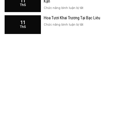
11
Kạn
Trương
Th5
Cửa
ở
Chức năng bình luận bị tắt
Hàng
Hoa
Tại
Hoa Tươi Khai Trương Tại Bạc Liêu
Khai
Bạc
11
Trương
ở
Chức năng bình luận bị tắt
Liêu
Th5
Cửa
Hoa
Hàng
Tươi
Tại
Khai
Bắc
Trương
Kạn
Tại
Bạc
Liêu