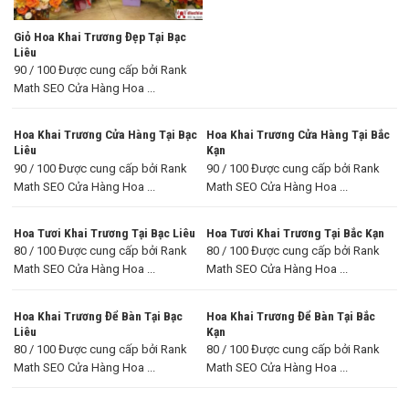
Giỏ Hoa Khai Trương Đẹp Tại Bạc
Liêu
90 / 100 Được cung cấp bởi Rank
Math SEO Cửa Hàng Hoa ...
Hoa Khai Trương Cửa Hàng Tại Bạc
Hoa Khai Trương Cửa Hàng Tại Bắc
Liêu
Kạn
90 / 100 Được cung cấp bởi Rank
90 / 100 Được cung cấp bởi Rank
Math SEO Cửa Hàng Hoa ...
Math SEO Cửa Hàng Hoa ...
Hoa Tươi Khai Trương Tại Bạc Liêu
Hoa Tươi Khai Trương Tại Bắc Kạn
80 / 100 Được cung cấp bởi Rank
80 / 100 Được cung cấp bởi Rank
Math SEO Cửa Hàng Hoa ...
Math SEO Cửa Hàng Hoa ...
Hoa Khai Trương Để Bàn Tại Bạc
Hoa Khai Trương Để Bàn Tại Bắc
Liêu
Kạn
80 / 100 Được cung cấp bởi Rank
80 / 100 Được cung cấp bởi Rank
Math SEO Cửa Hàng Hoa ...
Math SEO Cửa Hàng Hoa ...