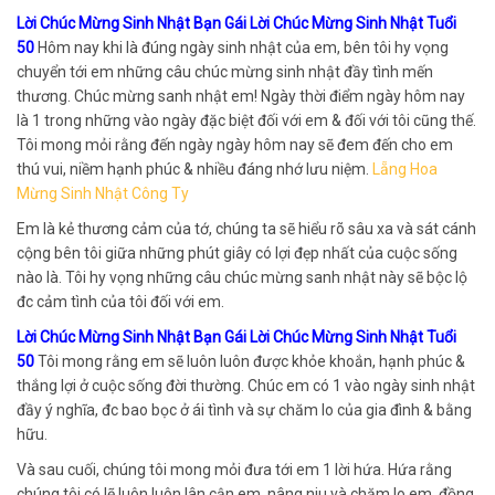
Lời Chúc Mừng Sinh Nhật Bạn Gái Lời Chúc Mừng Sinh Nhật Tuổi
50
Hôm nay khi là đúng ngày sinh nhật của em, bên tôi hy vọng
chuyển tới em những câu chúc mừng sinh nhật đầy tình mến
thương. Chúc mừng sanh nhật em! Ngày thời điểm ngày hôm nay
là 1 trong những vào ngày đặc biệt đối với em & đối với tôi cũng thế.
Tôi mong mỏi rằng đến ngày ngày hôm nay sẽ đem đến cho em
thú vui, niềm hạnh phúc & nhiều đáng nhớ lưu niệm.
Lẵng Hoa
Mừng Sinh Nhật Công Ty
Em là kẻ thương cảm của tớ, chúng ta sẽ hiểu rõ sâu xa và sát cánh
cộng bên tôi giữa những phút giây có lợi đẹp nhất của cuộc sống
nào là. Tôi hy vọng những câu chúc mừng sanh nhật này sẽ bộc lộ
đc cảm tình của tôi đối với em.
Lời Chúc Mừng Sinh Nhật Bạn Gái Lời Chúc Mừng Sinh Nhật Tuổi
50
Tôi mong rằng em sẽ luôn luôn được khỏe khoắn, hạnh phúc &
thắng lợi ở cuộc sống đời thường. Chúc em có 1 vào ngày sinh nhật
đầy ý nghĩa, đc bao bọc ở ái tình và sự chăm lo của gia đình & bằng
hữu.
Và sau cuối, chúng tôi mong mỏi đưa tới em 1 lời hứa. Hứa rằng
chúng tôi có lẽ luôn luôn lân cận em, nâng niu và chăm lo em, đồng