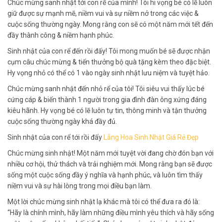
Chúc mừng sanh nhật tới con rể của mình! Tôi hi vọng bé có lẽ luôn
giữ được sự mạnh mẽ, niềm vui và sự niềm nở trong các việc &
cuộc sống thường ngày. Mong rằng con sẽ có một năm mới tết đến
đầy thành công & niềm hạnh phúc.
Sinh nhật của con rể đến rồi đấy! Tôi mong muốn bé sẽ được nhận
cụm câu chúc mừng & tiến thưởng bộ quà tặng kèm theo đặc biệt.
Hy vọng nhỏ có thể có 1 vào ngày sinh nhật lưu niệm và tuyệt hảo.
Chúc mừng sanh nhật đến nhỏ rể của tôi! Tôi siêu vui thấy lúc bé
cứng cáp & biến thành 1 người trong gia đình đàn ông xứng đáng
kiêu hãnh. Hy vọng bé có lẽ luôn tự tin, thông minh và tận thưởng
cuộc sống thường ngày khá đầy đủ.
Sinh nhật của con rể tới rồi đấy
Lẵng Hoa Sinh Nhật Giá Rẻ Đẹp
Chúc mừng sinh nhật! Một năm mới tuyệt vời đang chờ đón bạn với
nhiều cơ hội, thử thách và trải nghiệm mới. Mong rằng bạn sẽ được
sống một cuộc sống đầy ý nghĩa và hạnh phúc, và luôn tìm thấy
niềm vui và sự hài lòng trong mọi điều bạn làm.
Một lời chúc mừng sinh nhật lạ khác mà tôi có thể đưa ra đó là:
“Hãy là chính mình, hãy làm những điều mình yêu thích và hãy sống