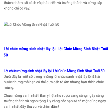
thách nhằm cải cách và phát triển và trưởng thành và cứng cáp
không chỉ có vậy.
Lời chúc mừng sinh nhật lây lội Lời Chúc Mừng Sinh Nhật Tuổi
50
Lời chúc mừng sinh nhật lây lội Lời Chúc Mừng Sinh Nhật Tuổi 50
Dưới đấy là một số trong những lời chúc sanh nhật lầy lội & hài
hước nhưng mà bạn có thể đưa đến tổ ấm nhưng bạn thích chúc
mừng:
Chúc mừng sanh nhật! Bạn y hệt như rượu vang càng ngày càng
trưởng thành và ngon rộng. Hy vẳng các bạn sẽ có một đúng ngày
sanh nhật đầy thú vui và chìm đắm!