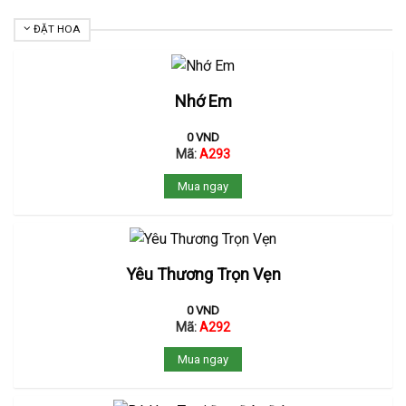
ĐẶT HOA
Nhớ Em
0
VND
Mã:
A293
Mua ngay
Yêu Thương Trọn Vẹn
0
VND
Mã:
A292
Mua ngay