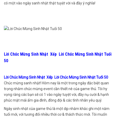
có một vào ngày sanh nhật thật tuyệt vời và đầy ý nghĩa!
Lời Chúc Mừng Sinh Nhật Xếp Lời Chúc Mừng Sinh Nhật Tuổi
50
Lời Chúc Mừng Sinh Nhật Xếp Lời Chúc Mừng Sinh Nhật Tuổi 50
Chúc mừng sanh nhật! Hôm nay là một trong ngày đặc biệt quan
trọng nhằm chúc mừng event cần thiết nè của game thủ. Tôi hy
vọng rằng các bạn sẽ có 1 vào ngày tuyệt vời, đầy nụ cười & hạnh
phúc mặt mái ấm gia đình, đồng đội & các tình nhân yêu quý.
Ngày sinh nhật của game thủ là một dịp nhằm khắc ghi một năm
tuổi mới, với tương đối nhiều thời cơ & thách thức mới. Tôi muốn