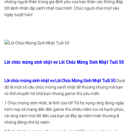
những người thân trong gia đình yêu của bản thân các thông điệp
tốt lành nhân dịp sanh nhật của mình. Chúc người chơi một vào
ngày tuyệt hảo!
Lời chúc mừng xinh nhật vơ Lời Chúc Mừng Sinh Nhật Tuổi 50
Lời chúc mừng xinh nhật vơ Lời Chúc Mừng Sinh Nhật Tuổi 50
Dưới
đó là một số câu chúc mừng sanh nhật dễ thương nhưng mà bạn
có thể chuyển tới nhà bạn nhưng game thủ yêu mến:
1 Chúc mừng sinh nhật, ái tình của tớ! Tôi hy vọng rằng đúng ngày
hôm nay sẽ mang đến đến game thủ nhiều niềm vui và hạnh phúc,
và rằng năm mới tết đến của bạn sẽ đầy ắp niềm mến thương &
những đáng nhớ kỷ niệm.