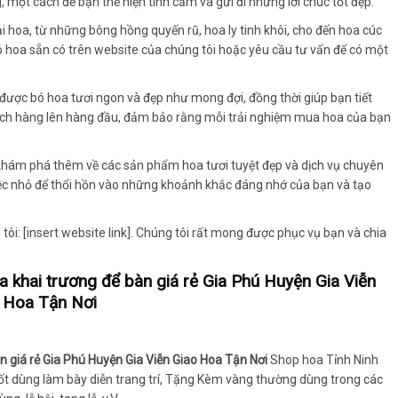
, một cách để bạn thể hiện tình cảm và gửi đi những lời chúc tốt đẹp.
 hoa, từ những bông hồng quyến rũ, hoa ly tinh khôi, cho đến hoa cúc
bó hoa sẵn có trên website của chúng tôi hoặc yêu cầu tư vấn để có một
 được bó hoa tươi ngon và đẹp như mong đợi, đồng thời giúp bạn tiết
 khách hàng lên hàng đầu, đảm bảo rằng mỗi trải nghiệm mua hoa của bạn
khám phá thêm về các sản phẩm hoa tươi tuyệt đẹp và dịch vụ chuyên
iệc nhỏ để thổi hồn vào những khoảnh khắc đáng nhớ của bạn và tạo
tôi: [insert website link]. Chúng tôi rất mong được phục vụ bạn và chia
khai trương để bàn giá rẻ Gia Phú Huyện Gia Viễn
 Hoa Tận Nơi
 giá rẻ Gia Phú Huyện Gia Viễn Giao Hoa Tận Nơi
Shop hoa Tỉnh Ninh
 tốt dùng làm bày diễn trang trí, Tặng Kèm vàng thường dùng trong các