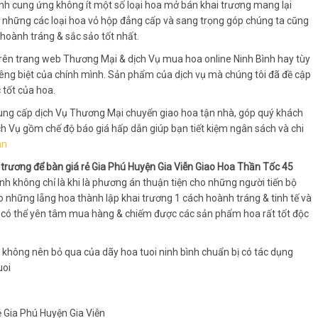
Bình cung ứng không ít một số loại hoa mở bán khai trương mang lại
 những các loại hoa vỏ hộp đẳng cấp và sang trọng góp chúng ta cũng
hoành tráng & sắc sảo tốt nhất.
rên trang web Thương Mại & dịch Vụ mua hoa online Ninh Bình hay tùy
iêng biệt của chính mình. Sản phẩm của dịch vụ mà chúng tôi đã đề cập
 tốt của hoa.
n cung cấp dịch Vụ Thương Mại chuyển giao hoa tận nhà, góp quý khách
ịch Vụ gồm chế độ báo giá hấp dẫn giúp bạn tiết kiệm ngân sách và chi
an
trương để bàn giá rẻ Gia Phú Huyện Gia Viễn Giao Hoa Thần Tốc 45
nh không chỉ là khi là phương án thuận tiện cho những người tiến bộ
ho những lẵng hoa thành lập khai trương 1 cách hoành tráng & tinh tế và
ạn có thể yên tâm mua hàng & chiếm được các sản phẩm hoa rất tốt độc
ì không nên bỏ qua của dãy hoa tuoi ninh bình chuẩn bị có tác dụng
uoi