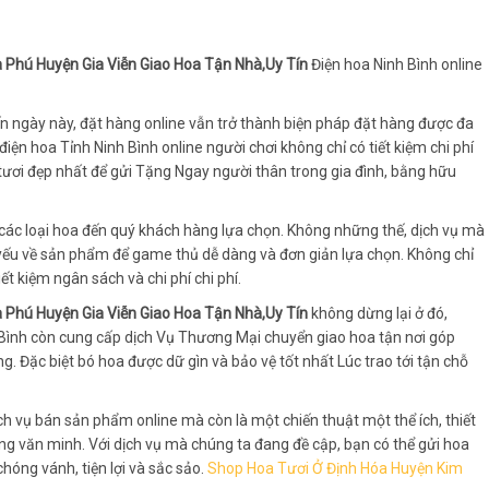
ia Phú Huyện Gia Viễn Giao Hoa Tận Nhà,Uy Tín
Điện hoa Ninh Bình online
iến ngày này, đặt hàng online vẫn trở thành biện pháp đặt hàng được đa
iện hoa Tỉnh Ninh Bình online người chơi không chỉ có tiết kiệm chi phí
tươi đẹp nhất để gửi Tặng Ngay người thân trong gia đình, bằng hữu
 các loại hoa đến quý khách hàng lựa chọn. Không những thế, dịch vụ mà
yếu về sản phẩm để game thủ dễ dàng và đơn giản lựa chọn. Không chỉ
iết kiệm ngân sách và chi phí chi phí.
ia Phú Huyện Gia Viễn Giao Hoa Tận Nhà,Uy Tín
không dừng lại ở đó,
 Bình còn cung cấp dịch Vụ Thương Mại chuyển giao hoa tận nơi góp
g. Đặc biệt bó hoa được dữ gìn và bảo vệ tốt nhất Lúc trao tới tận chỗ
ịch vụ bán sản phẩm online mà còn là một chiến thuật một thể ích, thiết
ng văn minh. Với dịch vụ mà chúng ta đang đề cập, bạn có thể gửi hoa
hóng vánh, tiện lợi và sắc sảo.
Shop Hoa Tươi Ở Định Hóa Huyện Kim