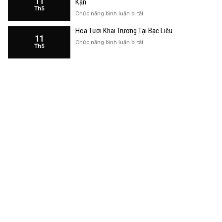
11
Kạn
Trương
Th5
Cửa
ở
Chức năng bình luận bị tắt
Hàng
Hoa
Tại
Hoa Tươi Khai Trương Tại Bạc Liêu
Khai
Bạc
11
Trương
ở
Chức năng bình luận bị tắt
Liêu
Th5
Cửa
Hoa
Hàng
Tươi
Tại
Khai
Bắc
Trương
Kạn
Tại
Bạc
Liêu