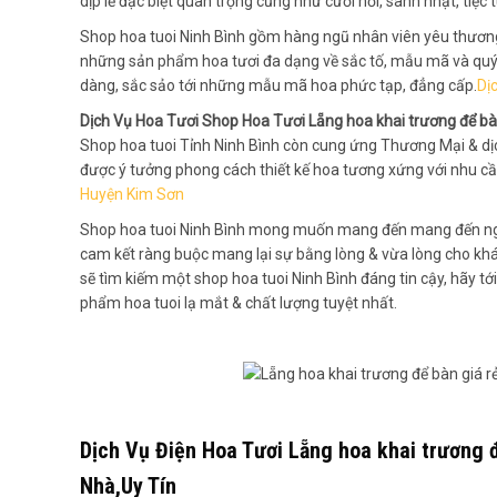
dịp lễ đặc biệt quan trọng cũng như cưới hỏi, sanh nhật, tiệc tùn
Shop hoa tuoi Ninh Bình gồm hàng ngũ nhân viên yêu thươn
những sản phẩm hoa tươi đa dạng về sắc tố, mẫu mã và quý p
dàng, sắc sảo tới những mẫu mã hoa phức tạp, đẳng cấp.
Dị
Dịch Vụ Hoa Tươi Shop Hoa Tươi Lẵng hoa khai trương để bàn
Shop hoa tuoi Tỉnh Ninh Bình còn cung ứng Thương Mại & dịc
được ý tưởng phong cách thiết kế hoa tương xứng với nhu cầ
Huyện Kim Sơn
Shop hoa tuoi Ninh Bình mong muốn mang đến mang đến ngư
cam kết ràng buộc mang lại sự bằng lòng & vừa lòng cho kh
sẽ tìm kiếm một shop hoa tuoi Ninh Bình đáng tin cậy, hãy t
phẩm hoa tuoi lạ mắt & chất lượng tuyệt nhất.
Dịch Vụ Điện Hoa Tươi Lẵng hoa khai trương 
Nhà,Uy Tín