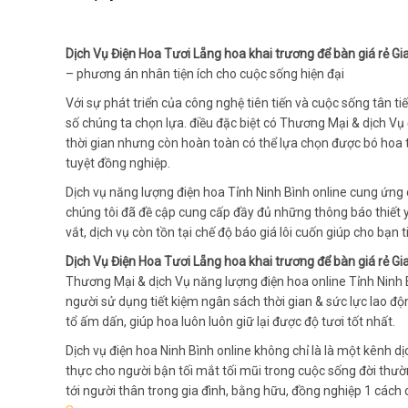
Dịch Vụ Điện Hoa Tươi Lẵng hoa khai trương để bàn giá rẻ G
– phương án nhân tiện ích cho cuộc sống hiện đại
Với sự phát triển của công nghệ tiên tiến và cuộc sống tân t
số chúng ta chọn lựa. điều đặc biệt có Thương Mại & dịch Vụ đ
thời gian nhưng còn hoàn toàn có thể lựa chọn được bó hoa 
tuyệt đồng nghiệp.
Dịch vụ năng lượng điện hoa Tỉnh Ninh Bình online cung ứng
chúng tôi đã đề cập cung cấp đầy đủ những thông báo thiết 
vắt, dịch vụ còn tồn tại chế độ báo giá lôi cuốn giúp cho bạn t
Dịch Vụ Điện Hoa Tươi Lẵng hoa khai trương để bàn giá rẻ G
Thương Mại & dịch Vụ năng lượng điện hoa online Tỉnh Ninh
người sử dụng tiết kiệm ngân sách thời gian & sức lực lao độn
tổ ấm dấn, giúp hoa luôn luôn giữ lại được độ tươi tốt nhất.
Dịch vụ điện hoa Ninh Bình online không chỉ là là một kênh d
thực cho người bận tối mắt tối mũi trong cuộc sống đời thườ
tới người thân trong gia đình, bằng hữu, đồng nghiệp 1 cách c