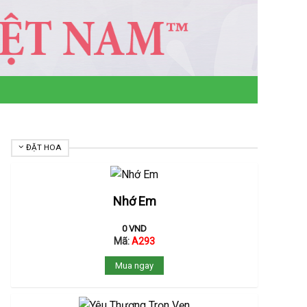
ĐẶT HOA
Nhớ Em
0
VND
Mã:
A293
Mua ngay