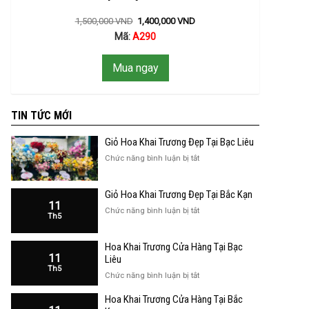
1,500,000
VND
1,400,000
VND
Mã:
A290
Mua ngay
TIN TỨC MỚI
Giỏ Hoa Khai Trương Đẹp Tại Bạc Liêu
ở
Chức năng bình luận bị tắt
Giỏ
Hoa
Giỏ Hoa Khai Trương Đẹp Tại Bắc Kạn
Khai
11
Trương
ở
Chức năng bình luận bị tắt
Th5
Đẹp
Giỏ
Tại
Hoa
Bạc
Hoa Khai Trương Cửa Hàng Tại Bạc
Khai
Liêu
11
Trương
Liêu
Th5
Đẹp
ở
Chức năng bình luận bị tắt
Tại
Hoa
Bắc
Hoa Khai Trương Cửa Hàng Tại Bắc
Khai
Kạn