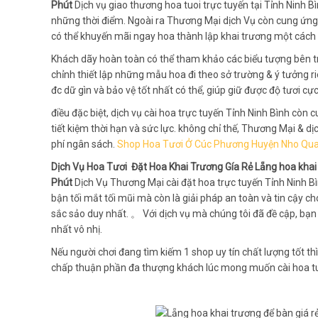
Phút
Dịch vụ giao thương hoa tuoi trực tuyến tại Tỉnh Ninh 
những thời điểm. Ngoài ra Thương Mại dịch Vụ còn cung ứng
có thể khuyến mãi ngay hoa thành lập khai trương một cách 
Khách dãy hoàn toàn có thể tham khảo các biểu tượng bên t
chỉnh thiết lập những mẫu hoa đi theo sở trường & ý tưởng r
đc dữ gìn và bảo vệ tốt nhất có thể, giúp giữ được độ tươi cực
điều đặc biệt, dịch vụ cài hoa trực tuyến Tỉnh Ninh Bình cò
tiết kiệm thời hạn và sức lực. không chỉ thế, Thương Mại & d
phí ngân sách.
Shop Hoa Tươi Ở Cúc Phương Huyện Nho Qu
Dịch Vụ Hoa Tươi Đặt Hoa Khai Trương Gía Rẻ Lẵng hoa khai 
Phút
Dịch Vụ Thương Mại cài đặt hoa trực tuyến Tỉnh Ninh Bì
bận tối mắt tối mũi mà còn là giải pháp an toàn và tin cậy c
sắc sảo duy nhất. 。 Với dịch vụ mà chúng tôi đã đề cập, b
nhất vô nhị.
Nếu người chơi đang tìm kiếm 1 shop uy tín chất lượng tốt th
chấp thuận phần đa thượng khách lúc mong muốn cài hoa t