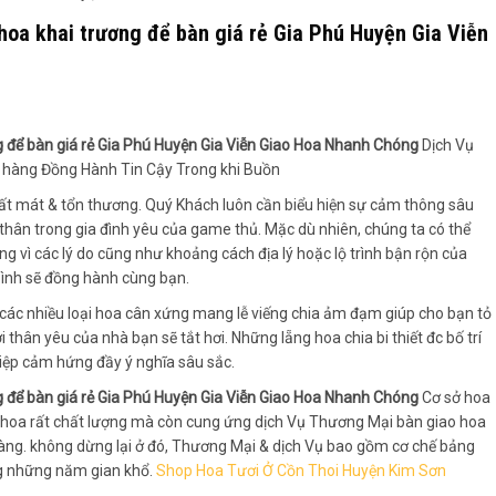
hoa khai trương để bàn giá rẻ Gia Phú Huyện Gia Viễn
g để bàn giá rẻ Gia Phú Huyện Gia Viễn Giao Hoa Nhanh Chóng
Dịch Vụ
 hàng Đồng Hành Tin Cậy Trong khi Buồn
t mát & tổn thương. Quý Khách luôn cần biểu hiện sự cảm thông sâu
thân trong gia đình yêu của game thủ. Mặc dù nhiên, chúng ta có thể
 vì các lý do cũng như khoảng cách địa lý hoặc lộ trình bận rộn của
Bình sẽ đồng hành cùng bạn.
các nhiều loại hoa cân xứng mang lễ viếng chia ảm đạm giúp cho bạn tỏ
thân yêu của nhà bạn sẽ tắt hơi. Những lẵng hoa chia bi thiết đc bố trí
điệp cảm hứng đầy ý nghĩa sâu sắc.
g để bàn giá rẻ Gia Phú Huyện Gia Viễn Giao Hoa Nhanh Chóng
Cơ sở hoa
ệu hoa rất chất lượng mà còn cung ứng dịch Vụ Thương Mại bàn giao hoa
h hàng. không dừng lại ở đó, Thương Mại & dịch Vụ bao gồm cơ chế bảng
ng những năm gian khổ.
Shop Hoa Tươi Ở Cồn Thoi Huyện Kim Sơn