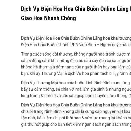
Dịch Vụ Điện Hoa Hoa Chia Buồn Online Lẵng 
Giao Hoa Nhanh Chóng
Dịch Vụ Điện Hoa Hoa Chia Buồn Online Lẵng hoa khai trươn
Điện Hoa Chia Buồn Thành Phố Ninh Bình – Người quý khách
Trong cuộc sống đời thường, không người nào tránh được mấ
sắc & đồng cảm khi những điều âu sầu xảy đến có các người 
không hề tham gia đám tang của người thân hay bạn làm cùng
bạn. khi ấy Thương Mại & dịch Vụ hoa phân tách bi lụy Ninh 
Dịch Vụ Thương Mại hoa chia buồn Tỉnh Ninh Bình cung ứng 
bày sự cảm thông, sẻ chia với mái ấm gia đình & những người 
long trọng & tinh tế và sắc sảo giúp bạn chuyển gắm thông 
Dịch Vụ Điện Hoa Hoa Chia Buồn Online Lẵng hoa khai trươn
chia bi tráng Ninh Bình không chỉ là cung cấp nguyên vật li
tận nhà, tiết kiệm chi phí thời hạn & sức lực mang lại khác
giá thu hút giúp cho bạn tiết kiệm ngân sách ngân sách tro