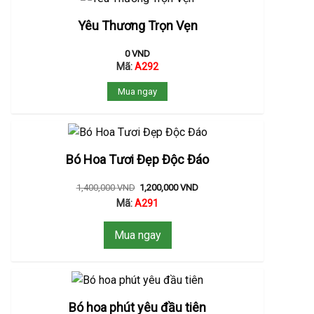
Yêu Thương Trọn Vẹn
0
VND
Mã:
A292
Mua ngay
Bó Hoa Tươi Đẹp Độc Đáo
1,400,000
VND
1,200,000
VND
Mã:
A291
Mua ngay
Bó hoa phút yêu đầu tiên