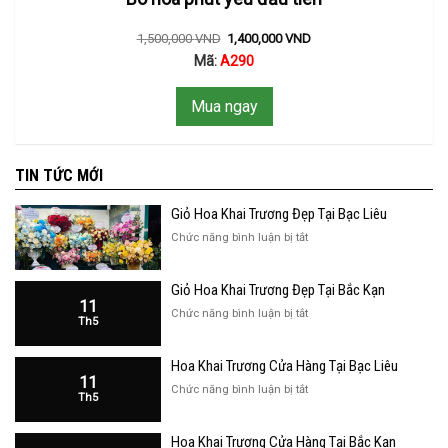
1,500,000
VND
1,400,000
VND
Mã:
A290
Mua ngay
TIN TỨC MỚI
Giỏ Hoa Khai Trương Đẹp Tại Bạc Liêu
ở
Chức năng bình luận bị tắt
Giỏ
Hoa
Giỏ Hoa Khai Trương Đẹp Tại Bắc Kạn
Khai
11
Trương
ở
Chức năng bình luận bị tắt
Th5
Đẹp
Giỏ
Tại
Hoa
Bạc
Hoa Khai Trương Cửa Hàng Tại Bạc Liêu
Khai
Liêu
11
Trương
ở
Chức năng bình luận bị tắt
Th5
Đẹp
Hoa
Tại
Khai
Bắc
Hoa Khai Trương Cửa Hàng Tại Bắc Kạn
Trương