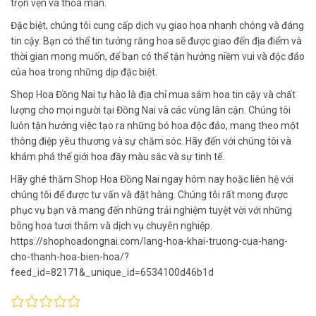
trọn vẹn và thỏa mãn.
Đặc biệt, chúng tôi cung cấp dịch vụ giao hoa nhanh chóng và đáng
tin cậy. Bạn có thể tin tưởng rằng hoa sẽ được giao đến địa điểm và
thời gian mong muốn, để bạn có thể tận hưởng niềm vui và độc đáo
của hoa trong những dịp đặc biệt.
Shop Hoa Đồng Nai tự hào là địa chỉ mua sắm hoa tin cậy và chất
lượng cho mọi người tại Đồng Nai và các vùng lân cận. Chúng tôi
luôn tận hưởng việc tạo ra những bó hoa độc đáo, mang theo một
thông điệp yêu thương và sự chăm sóc. Hãy đến với chúng tôi và
khám phá thế giới hoa đầy màu sắc và sự tinh tế.
Hãy ghé thăm Shop Hoa Đồng Nai ngay hôm nay hoặc liên hệ với
chúng tôi để được tư vấn và đặt hàng. Chúng tôi rất mong được
phục vụ bạn và mang đến những trải nghiệm tuyệt vời với những
bông hoa tươi thắm và dịch vụ chuyên nghiệp.
https://shophoadongnai.com/lang-hoa-khai-truong-cua-hang-
cho-thanh-hoa-bien-hoa/?
feed_id=82171&_unique_id=6534100d46b1d