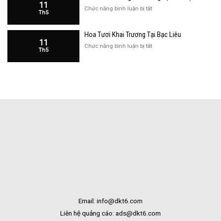
Kạn
11
Cửa
ở
Chức năng bình luận bị tắt
Th5
Hàng
Hoa
Tại
Khai
Bạc
Hoa Tươi Khai Trương Tại Bạc Liêu
Trương
Liêu
11
Cửa
ở
Chức năng bình luận bị tắt
Th5
Hàng
Hoa
Tại
Tươi
Bắc
Khai
Kạn
Trương
Tại
Bạc
Liêu
Email: info@dkt6.com
Liên hệ quảng cáo: ads@dkt6.com