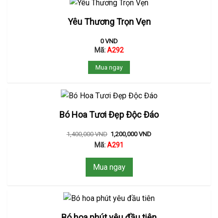
Yêu Thương Trọn Vẹn
0
VND
Mã:
A292
Mua ngay
Bó Hoa Tươi Đẹp Độc Đáo
1,400,000
VND
1,200,000
VND
Mã:
A291
Mua ngay
Bó hoa phút yêu đầu tiên