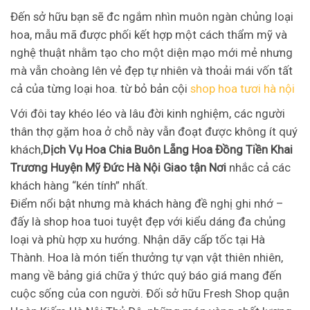
Đến sở hữu bạn sẽ đc ngắm nhìn muôn ngàn chủng loại
hoa, mẫu mã được phối kết hợp một cách thẩm mỹ và
nghệ thuật nhằm tạo cho một diện mạo mới mẻ nhưng
mà vẫn choàng lên vẻ đẹp tự nhiên và thoải mái vốn tất
cả của từng loại hoa. từ bỏ bản cội
shop hoa tươi hà nội
Với đôi tay khéo léo và lâu đời kinh nghiệm, các người
thân thợ gặm hoa ở chỗ này vẫn đoạt được không ít quý
khách,
Dịch Vụ Hoa Chia Buôn Lẵng Hoa Đồng Tiền Khai
Trương Huyện Mỹ Đức Hà Nội Giao tận Nơi
nhắc cả các
khách hàng “kén tính” nhất.
Điểm nổi bật nhưng mà khách hàng đề nghị ghi nhớ –
đấy là shop hoa tuoi tuyệt đẹp với kiểu dáng đa chủng
loại và phù hợp xu hướng. Nhận dãy cấp tốc tại Hà
Thành. Hoa là món tiến thưởng tự vạn vật thiên nhiên,
mang về bảng giá chữa ý thức quý báo giá mang đến
cuộc sống của con người. Đối sở hữu Fresh Shop quận