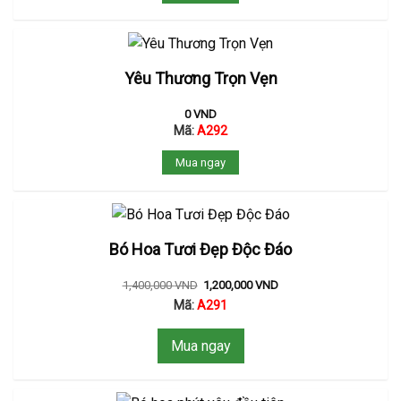
Yêu Thương Trọn Vẹn
0
VND
Mã:
A292
Mua ngay
Bó Hoa Tươi Đẹp Độc Đáo
1,400,000
VND
1,200,000
VND
Mã:
A291
Mua ngay