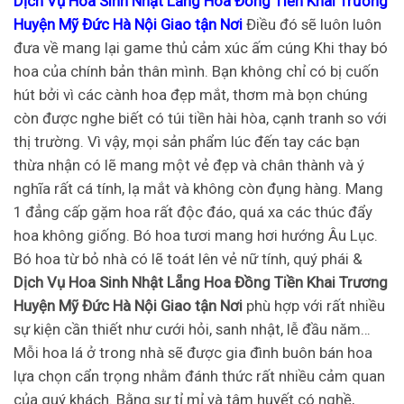
Dịch Vụ Hoa Sinh Nhật Lẵng Hoa Đồng Tiền Khai Trương
Huyện Mỹ Đức Hà Nội Giao tận Nơi
Điều đó sẽ luôn luôn
đưa về mang lại game thủ cảm xúc ấm cúng Khi thay bó
hoa của chính bản thân mình. Bạn không chỉ có bị cuốn
hút bởi vì các cành hoa đẹp mắt, thơm mà bọn chúng
còn được nghe biết có túi tiền hài hòa, cạnh tranh so với
thị trường. Vì vậy, mọi sản phẩm lúc đến tay các bạn
thừa nhận có lẽ mang một vẻ đẹp và chân thành và ý
nghĩa rất cá tính, lạ mắt và không còn đụng hàng. Mang
1 đẳng cấp gặm hoa rất độc đáo, quá xa các thúc đẩy
hoa không giống. Bó hoa tươi mang hơi hướng Âu Lục.
Bó hoa từ bỏ nhà có lẽ toát lên vẻ nữ tính, quý phái &
Dịch Vụ Hoa Sinh Nhật Lẵng Hoa Đồng Tiền Khai Trương
Huyện Mỹ Đức Hà Nội Giao tận Nơi
phù hợp với rất nhiều
sự kiện cần thiết như cưới hỏi, sanh nhật, lễ đầu năm…
Mỗi hoa lá ở trong nhà sẽ được gia đình buôn bán hoa
lựa chọn cẩn trọng nhằm đánh thức rất nhiều cảm quan
của quý khách. Bằng sự tỉ mỉ và tâm huyết có nghề,