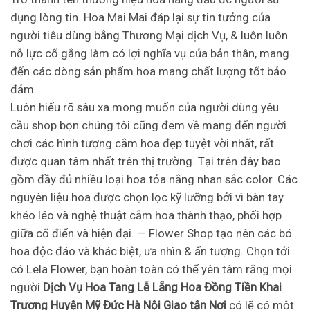
dụng lòng tin. Hoa Mai Mai đáp lại sự tin tưởng của
người tiêu dùng bằng Thương Mại dịch Vụ, & luôn luôn
nỗ lực cố gắng làm có lợi nghĩa vụ của bản thân, mang
đến các dòng sản phẩm hoa mang chất lượng tốt bảo
đảm.
Luôn hiểu rõ sâu xa mong muốn của người dùng yêu
cầu shop bọn chúng tôi cũng đem về mang đến người
chơi các hình tượng cắm hoa đẹp tuyệt vời nhất, rất
được quan tâm nhất trên thị trường. Tại trên đây bao
gồm đầy đủ nhiều loại hoa tỏa nắng nhan sắc color. Các
nguyên liệu hoa được chọn lọc kỹ lưỡng bởi vì bàn tay
khéo léo và nghệ thuật cắm hoa thành thạo, phối hợp
giữa cổ điển và hiện đại. — Flower Shop tạo nên các bó
hoa độc đáo và khác biệt, ưa nhìn & ấn tượng. Chọn tới
có Lela Flower, bạn hoàn toàn có thể yên tâm rằng mọi
người
Dịch Vụ Hoa Tang Lễ Lẵng Hoa Đồng Tiền Khai
Trương Huyện Mỹ Đức Hà Nội Giao tận Nơi
có lẽ có một