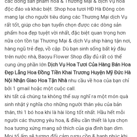
các dòng sản phẩm hoa & Thương Mại & dịch Vụ hoa
độc đáo và khác biệt. Shop hoa tươi HĐ Hà Đông còn
mang lại cho người tiêu dùng các Thương Mại dịch Vụ
rất tốt, giúp cho bạn tuyển chọn được các dòng sản
phẩm hoa đẹp tuyệt vời nhất, đặc biệt quan trọng hơn
nữa còn tồn tại Thương Mại & dịch Vụ ship hàng tận nơi,
hàng ngũ trẻ đẹp, vồ cập. Dù bạn sinh sống bất kỳ đâu
trên nước nhà, Baoyu Flower Shop đầy đủ rất có thể
cung ứng phần lớn
Dịch Vụ Hoa Tươi Của Hàng Bán Hoa
Đẹp Lẵng Hoa Đồng Tiền Khai Trương Huyện Mỹ Đức Hà
Nội Nhận Giao Hoa Tận Nhà
nhu cầu về hoa của bạn chỉ
bởi 1 gmail hoặc một cuộc call.
khi tất cả chúng ta không thể suy nghĩ ra một món quà
sinh nhật ý nghĩa cho những người thân yêu của bản
thân, thì 1 bó hoa khi là hài lòng tốt nhất. Hầu hết mỗi
người các thương yêu hoa, & điều cần thiết là lựa chọn
hoa tương xứng mang sở thích của gia đình bạn dìm.
Mọi tổ ấm sẽ tương đối cảm rượu cồn & hạnh phúc khi