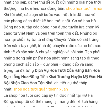
nhật cho sếp, game thủ đề xuất gửi những loại hoa thời
thượng như hoa lan, hoa đồng tiền.
shop hoa tươi hà nội
Khi tới chỗ, các bạn sẽ bước vào một trái đất hoa với
các phong cách thiết kế hoa mới nhất. Cơ sở hoa Hà
Đông nào tụ tập các bông hoa được tuyển lựa chọn kỹ
càng tự Việt Nam và bên trên toàn trái đất. Những bó
hoa tại chỗ này tới từ những Chuyên Viên có sát trăng
tròn năm tay nghề, trình độ chuyên môn của họ hết sức
tinh tế và sắc sảo & chuyên nghiệp và bài bản. Tạo phải
những dòng sản phẩm hoa phát minh sáng tạo đi theo
phong cách sắc sảo – quý phái – đẳng cấp và sang
trọng tới đã từng
Dịch Vụ Hoa Tươi Của Hàng Bán Hoa
Đẹp Lẵng Hoa Đồng Tiền Khai Trương Huyện Mỹ Đức Hà
Nội Nhận Giao Hoa Tận Nhà
chi tiết cụ thể thấp
nhất.
shop hoa tươi quận thanh xuân
Là shop hoa tuoi cao cấp uy tín độc nhất tại HĐ Hà
Đông, shop tôi có thể mang lại mang đến khách hàng