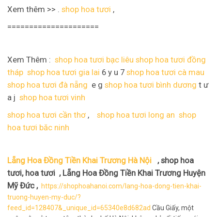
Xem thêm >> .
shop hoa tươi
,
=====================
Xem Thêm :
shop hoa tươi bạc liêu
shop hoa tươi đồng
tháp
shop hoa tươi gia lai
6 y u 7
shop hoa tươi cà mau
shop hoa tươi đà nẵng
e g
shop hoa tươi bình dương
t ư
a j
shop hoa tươi vinh
shop hoa tươi cần thơ
,
shop hoa tươi long an
shop
hoa tươi băc ninh
Lẵng Hoa Đồng Tiền Khai Trương Hà Nội
, shop hoa
tươi, hoa tươi , Lẵng Hoa Đồng Tiền Khai Trương Huyện
Mỹ Đức ,
https://shophoahanoi.com/lang-hoa-dong-tien-khai-
truong-huyen-my-duc/?
feed_id=128407&_unique_id=65340e8d682ad
Cầu Giấy, một