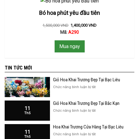
Bó hoa phút yêu đầu tiên
1,500,000
VND
1,400,000
VND
Mã:
A290
Mua ngay
TIN TỨC MỚI
Giỏ Hoa Khai Trương Đẹp Tại Bạc Liêu
ở
Chức năng bình luận bị tắt
Giỏ
Hoa
Giỏ Hoa Khai Trương Đẹp Tại Bắc Kạn
Khai
11
Trương
ở
Chức năng bình luận bị tắt
Th5
Đẹp
Giỏ
Tại
Hoa
Bạc
Hoa Khai Trương Cửa Hàng Tại Bạc Liêu
Khai
Liêu
11
Trương
ở
Chức năng bình luận bị tắt
Th5
Đẹp