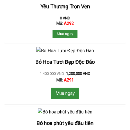
Yêu Thương Trọn Vẹn
0
VND
Mã:
A292
Mua ngay
Bó Hoa Tươi Đẹp Độc Đáo
1,400,000
VND
1,200,000
VND
Mã:
A291
Mua ngay
Bó hoa phút yêu đầu tiên