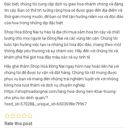
Đặc biệt, chúng tôi cung cấp dịch vụ giao hoa nhanh chóng và đáng
tin cậy. Bạn có thể tin tưởng rằng hoa sẽ được giao đến địa điểm và
thời gian mong muốn, để bạn có thể tận hưởng niềm vui và độc đáo
của hoa trong những dịp đặc biệt.
Shop Hoa Đồng Nai tự hào là địa chỉ mua sắm hoa tin cậy và chất
lượng cho mọi người tại Đồng Nai và các vùng lân cận. Chúng tôi
luôn tận hưởng việc tạo ra những bó hoa độc đáo, mang theo một
thông điệp yêu thương và sự chăm sóc. Hãy đến với chúng tôi và
khám phá thế giới hoa đầy màu sắc và sự tinh tế.
Hãy ghé thăm Shop Hoa Đồng Nai ngay hôm nay hoặc liên hệ với
chúng tôi để được tư vấn và đặt hàng. Chúng tôi rất mong được
phục vụ bạn và mang đến những trải nghiệm tuyệt vời với những
bông hoa tươi thắm và dịch vụ chuyên nghiệp.
https://shophoadongnai.com/lang-hoa-dong-tien-khai-truong-
cho-phu-loi-dinh-quan/?
feed_id=57028&_unique_id=6503698e79967
Rate this post