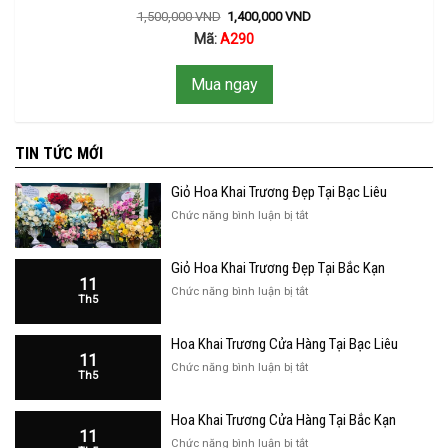
1,500,000
VND
1,400,000
VND
Mã:
A290
Mua ngay
TIN TỨC MỚI
Giỏ Hoa Khai Trương Đẹp Tại Bạc Liêu
ở
Chức năng bình luận bị tắt
Giỏ
Hoa
Giỏ Hoa Khai Trương Đẹp Tại Bắc Kạn
Khai
11
Trương
ở
Chức năng bình luận bị tắt
Th5
Đẹp
Giỏ
Tại
Hoa
Bạc
Hoa Khai Trương Cửa Hàng Tại Bạc Liêu
Khai
Liêu
11
Trương
ở
Chức năng bình luận bị tắt
Th5
Đẹp
Hoa
Tại
Khai
Bắc
Hoa Khai Trương Cửa Hàng Tại Bắc Kạn
Trương
Kạn
11
Cửa
ở
Chức năng bình luận bị tắt