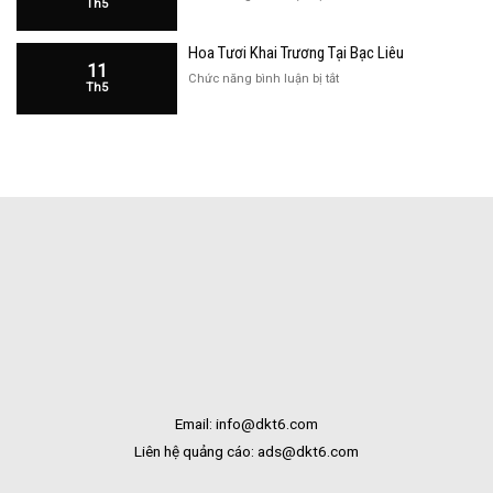
Th5
Hàng
Hoa
Tại
Khai
Bạc
Hoa Tươi Khai Trương Tại Bạc Liêu
Trương
Liêu
11
Cửa
ở
Chức năng bình luận bị tắt
Th5
Hàng
Hoa
Tại
Tươi
Bắc
Khai
Kạn
Trương
Tại
Bạc
Liêu
Email: info@dkt6.com
Liên hệ quảng cáo: ads@dkt6.com