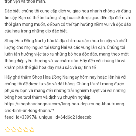
trọn vẹn và thỏa mãn.
Đặc biệt, chúng tôi cung cấp dịch vụ giao hoa nhanh chóng và đáng
tin cậy. Bạn có thể tin tưởng rằng hoa sẽ được giao đến địa điểm và
thời gian mong muốn, để bạn có thể tận hưởng niềm vui và độc đáo
của hoa trong những dịp đặc biệt.
Shop Hoa Đồng Nai tự hào là địa chỉ mua sắm hoa tin cậy và chất
lượng cho mọi người tại Đồng Nai và các vùng lân cận. Chúng tôi
luôn tận hưởng việc tạo ra những bó hoa độc đáo, mang theo một
thông điệp yêu thương và sự chăm sóc. Hãy đến với chúng tôi và
khám phá thế giới hoa đầy màu sắc và sự tinh tế.
Hãy ghé thăm Shop Hoa Đồng Nai ngay hôm nay hoặc liên hệ với
chúng tôi để được tư vấn và đặt hàng. Chúng tôi rất mong được
phục vụ bạn và mang đến những trải nghiệm tuyệt vời với những
bông hoa tươi thắm và dịch vụ chuyên nghiệp.
https://shophoadongnai.com/lang-hoa-dep-mung-khai-truong-
cho-binh-an-long-thanh/?
feed_id=33997&_unique_id=64d6d21deecab