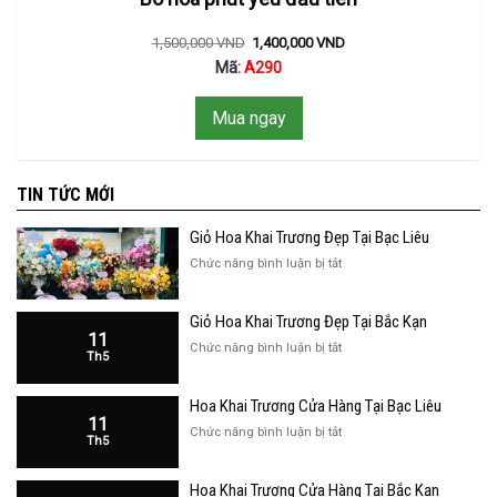
1,500,000
VND
1,400,000
VND
Mã:
A290
Mua ngay
TIN TỨC MỚI
Giỏ Hoa Khai Trương Đẹp Tại Bạc Liêu
ở
Chức năng bình luận bị tắt
Giỏ
Hoa
Giỏ Hoa Khai Trương Đẹp Tại Bắc Kạn
Khai
11
Trương
ở
Chức năng bình luận bị tắt
Th5
Đẹp
Giỏ
Tại
Hoa
Bạc
Hoa Khai Trương Cửa Hàng Tại Bạc Liêu
Khai
Liêu
11
Trương
ở
Chức năng bình luận bị tắt
Th5
Đẹp
Hoa
Tại
Khai
Bắc
Hoa Khai Trương Cửa Hàng Tại Bắc Kạn
Trương