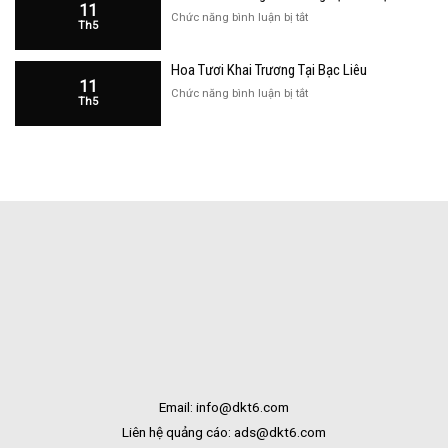
Kạn
11
Cửa
ở
Chức năng bình luận bị tắt
Th5
Hàng
Hoa
Tại
Khai
Bạc
Hoa Tươi Khai Trương Tại Bạc Liêu
Trương
Liêu
11
Cửa
ở
Chức năng bình luận bị tắt
Th5
Hàng
Hoa
Tại
Tươi
Bắc
Khai
Kạn
Trương
Tại
Bạc
Liêu
Email: info@dkt6.com
Liên hệ quảng cáo: ads@dkt6.com