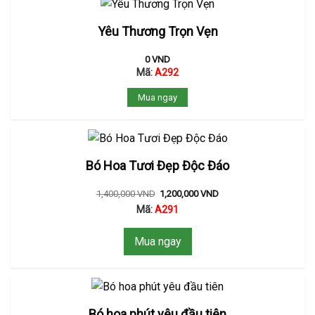
Yêu Thương Trọn Vẹn
0
VND
Mã:
A292
Mua ngay
Bó Hoa Tươi Đẹp Độc Đáo
1,400,000
VND
1,200,000
VND
Mã:
A291
Mua ngay
Bó hoa phút yêu đầu tiên